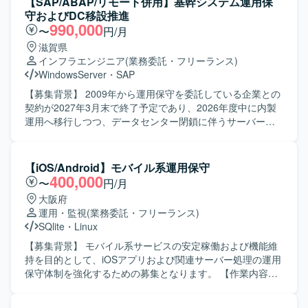
【SAP/ABAP/リモート併用】基幹システム運用保
守およびDC移設推進
990,000
〜
円/月
滋賀県
インフラエンジニア
(業務委託・フリーランス)
WindowsServer
・
SAP
【募集背景】 2009年から運用保守を委託している企業との
契約が2027年3月末で終了予定であり、2026年度中に内製
運用へ移行しつつ、データセンター閉鎖に伴うサーバー移
設という重要プロジェクトが並走しているため、インフラ
とアプリケーションの両面を自走でリードできるプロフェ
ッショナルを増員募集しております。 【作業内容】 現行の
【iOS/Android】モバイル系運用保守
基幹システム（SAP ECC6.0）および周辺システム群の運用
400,000
〜
円/月
保守をご担当いただきます。具体的には、IDや権限管理、
大阪府
パラメータやマスタ設定、組織改編対応などのSAP運用保
運用・監視
(業務委託・フリーランス)
守、Tivoliを用いたジョブ管理や異常時のリラン・リカバリ
SQlite
・
Linux
対応、障害発生時の原因切り分け・分析・恒久および暫定
対策の実施、SAPリモート保守に関する運用サポート、定
【募集背景】 モバイル系サービスの安定稼働および機能維
期バックアップや容量管理などを行っていただきます。ま
持を目的として、iOSアプリおよび関連サーバー処理の運用
た、SVF、Anytran、HULFT、VBなどの周辺連携ツールの
保守体制を強化するための募集となります。 【作業内容】
設定やエラー対応、給与・賞与連携や社外伝送などの連携
既存のiOSアプリおよびサーバー処理の維持保守を行ってい
不具合のトラブルシュートもご担当いただきます。さら
ただきます。具体的には、問い合わせ対応や調整、QA対応