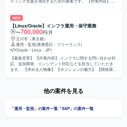
て、ドキュメント作成力や調整力も身につけていただけま
ティング支援を強化するための募集です。 【作業内容】 調
す。 【開発環境】 Veeamを用いたバックアップシステムお
達・購買・在庫管理業務の現状整理およびTo-Be設計を行い
よびVMware、Hyper-V等の仮想環境を中心としたインフラ
ます。SAP MM領域の要件定義やFit & Gapを実施し、日本
基盤環境となります。
側ユーザー、海外チーム、ベンダーとの英日での調整を行
NEW
います。テストおよび移行支援にも携わっていただきま
【Linux/Oracle】インフラ運用・保守業務
す。 【求める人物像】 調達・購買・在庫管理業務に対する
700,000
〜
円/月
理解を持ち、SAP MM領域での上流工程から一連のプロセ
立川市（東京都）
スに主体的に取り組んでいただける方を求めています。日
運用・監視
(業務委託・フリーランス)
本語と英語でのコミュニケーションに長け、国内外の関係
Oracle
・
Linux
・
JP1
者と円滑に連携できる方を歓迎します。 【ポジションの魅
力】 SAP S/4HANA導入・刷新という大規模かつグローバル
【募集背景】 【作業内容】 インフラに関する問い合わせ対
なプロジェクトに参画し、調達・購買領域における専門性
応、追加開発、インシデント対応などを担当していただき
とバイリンガルコンサルタントとしての経験を高めていた
ます。 【求める人物像】 【ポジションの魅力】 【開発環
だけます。MMリードとしてのキャリア形成や他モジュール
境】 Linux、Oracle、JP1を使用します。
との連携知識の習得も期待できます。 【開発環境】 SAP
S/4HANAまたはECC環境上でのMM領域を中心としたシス
他の案件を見る
テムです。AribaやCoupaなど外部購買システムとの連携が
発生する可能性があります。
「運用・監視」の案件一覧
「SAP」の案件一覧