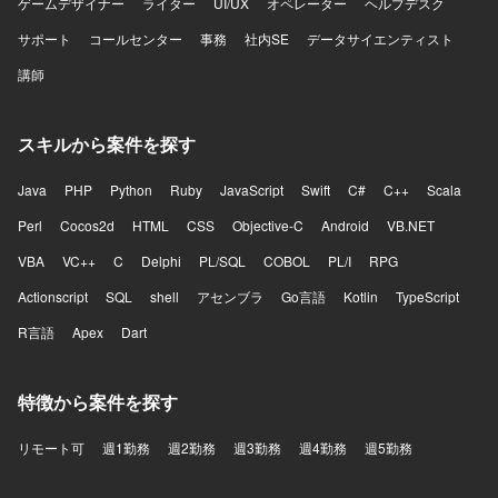
ゲームデザイナー
ライター
UI/UX
オペレーター
ヘルプデスク
サポート
コールセンター
事務
社内SE
データサイエンティスト
講師
スキルから案件を探す
Java
PHP
Python
Ruby
JavaScript
Swift
C#
C++
Scala
Perl
Cocos2d
HTML
CSS
Objective-C
Android
VB.NET
VBA
VC++
C
Delphi
PL/SQL
COBOL
PL/I
RPG
Actionscript
SQL
shell
アセンブラ
Go言語
Kotlin
TypeScript
R言語
Apex
Dart
特徴から案件を探す
リモート可
週1勤務
週2勤務
週3勤務
週4勤務
週5勤務