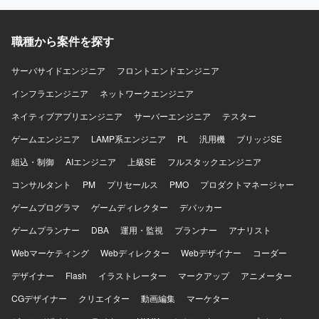
職種から案件を探す
サーバサイドエンジニア
フロントエンドエンジニア
インフラエンジニア
ネットワークエンジニア
ネイティブアプリエンジニア
サーバーエンジニア
テスター
ゲームエンジニア
LAMP系エンジニア
PL
汎用機
ブリッジSE
組込・制御
AIエンジニア
上級SE
フルスタックエンジニア
コンサルタント
PM
プリセールス
PMO
プロダクトマネージャー
ゲームプログラマ
ゲームディレクター
デバッカー
ゲームプランナー
DBA
運用・監視
プランナー
アナリスト
Webマーケティング
Webディレクター
Webデザイナー
コーダー
デザイナー
Flash
イラストレーター
マークアップ
アニメーター
CGデザイナー
クリエイター
動画編集
マーケター