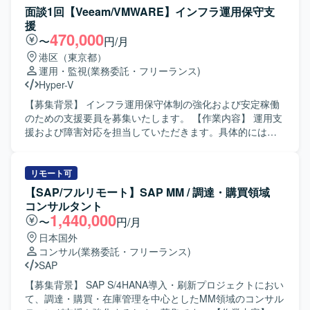
に、データセンターサービス終了に伴うサーバー移設プロ
などの顧客対応、開発ベンダーへの各種調整依頼、アプリ
面談1回【Veeam/VMWARE】インフラ運用保守支
ジェクトにおいて、移設計画の立案、設計、展開サポート
および関連システムのリリース作業などを担当していただ
援
などインフラ移行対応も実施していただきます。 【求める
きます。状況に応じて夜間・休日のリリース作業が発生す
470,000
〜
円/月
人物像】 基幹システムの安定稼働を意識しながら、インフ
る場合もございます。また、保守・修繕作業の状況に応じ
港区（東京都）
ラとアプリケーションの両面から主体的に課題を発見し、
て、別システムに関する作業をお願いする可能性もござい
運用・監視
(業務委託・フリーランス)
関係者と協調して改善を推進いただける方を求めておりま
ます。 【求める人物像】 コミュニケーションを取りながら
Hyper-V
す。運用保守業務における責任感が強く、障害対応や移行
円滑に調整業務を進めていただける方を求めています。モ
プロジェクトにおいても粘り強くやり切る姿勢をお持ちの
バイルアプリやサーバー処理の運用保守に主体的に取り組
【募集背景】 インフラ運用保守体制の強化および安定稼働
方にマッチします。 【ポジションの魅力】 長期的に運用さ
み、状況変化にも柔軟に対応いただける方ですと望ましい
のための支援要員を募集いたします。 【作業内容】 運用支
れている基幹システムの運用保守と、サーバー移設という
です。 【ポジションの魅力】 モバイルアプリとサーバー処
援および障害対応を担当していただきます。具体的には、
大規模なインフラ移行プロジェクトの両方に関わることが
理双方の運用保守に関わることで、スマホアプリ領域にお
Veeamバックアップシステムの日常運用保守、トラブル発
でき、BasisやABAPに加えてインフラ設計・移行のスキル
ける知見を広く身につけることができます。長期的な参画
生時の一次切り分けおよび復旧対応、手順書の作成および
も磨いていただけます。内製運用への移行フェーズに参画
を通じて、顧客折衝やベンダーコントロールのスキルもあ
更新、ベンダーから共有される対象情報および作業計画に
リモート可
いただくことで、標準化や運用プロセス整備にも関わる機
わせて習得・強化していただける環境です。 【開発環境】
基づく実作業の遂行などを行っていただきます。 【求める
【SAP/フルリモート】SAP MM / 調達・購買領域
会があり、技術面と運用設計の両面でスキルアップが可能
スマートフォンアプリおよび関連サーバー処理の運用保守
人物像】 インフラ運用保守の現場で主体的かつ丁寧に対応
コンサルタント
です。 【開発環境】 ERPはSAP ECC6.0を中心とした環境
環境での作業となります。iOS関連ツールやGitHub、Linux
できる方を求めております。障害発生時にも落ち着いて状
1,440,000
〜
円/月
で、ABAPやWindowsコマンド、Excelマクロなどを利用し
コマンド、SQLiteなどを用いた環境が想定されます。
況整理と一次切り分けができ、関係者と円滑にコミュニケ
日本国外
ております。ミドルウェアやツールとしてSVF、Anytran、
ーションを取りながら復旧対応を進められる方を歓迎いた
コンサル
(業務委託・フリーランス)
HULFT、VB、Tivoli(TWS/TMR)などを使用しており、OSは
します。 【ポジションの魅力】 バックアップシステム運用
SAP
Windows系環境となっております。
に深く関わりながら、サーバー、ネットワーク、ストレー
ジ、仮想環境などインフラ全般の運用保守経験を広く積む
【募集背景】 SAP S/4HANA導入・刷新プロジェクトにおい
ことができます。手順書作成やベンダー連携などを通じ
て、調達・購買・在庫管理を中心としたMM領域のコンサル