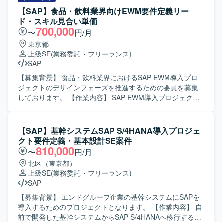
【SAP】食品・飲料業界向けEWM要件定義リー
ド・スキル見合い単価
700,000
〜
円/月
東京都
上級SE
(業務委託・フリーランス)
SAP
【募集背景】 食品・飲料業界におけるSAP EWM導入プロ
ジェクトのデザインフェーズを推進するための要員を募集
しております。 【作業内容】 SAP EWM導入プロジェクト
において、デザインフェーズの要件定義をリードしていた
だきます。インド側の開発メンバーと連携しながら、業務
要件の整理、EWM機能とのフィット＆ギャップ整理、コン
【SAP】基幹システムSAP S/4HANA導入プロジェ
フィグ設定方針の検討、アドオンが必要な箇所の設計方針
クト要件定義・基本設計SE案件
立案などを行っていただきます。また、関係者との要件定
810,000
〜
円/月
義セッションを主導し、合意形成や成果物のとりまとめを
北区（東京都）
行っていただきます。 【求める人物像】 複数のステークホ
上級SE
(業務委託・フリーランス)
ルダーと円滑にコミュニケーションを取りながら、主体的
SAP
に要件定義をリードしていただける方を求めております。
グローバルメンバーとの協働に前向きで、ドキュメント作
【募集背景】 エンドグループ企業の基幹システムにSAPを
成や議論のファシリテーションを丁寧に進められる方が望
導入するためのプロジェクトとなります。 【作業内容】 自
ましいです。 【ポジションの魅力】 食品・飲料業界におけ
前で開発した基幹システムからSAP S/4HANAへ移行するに