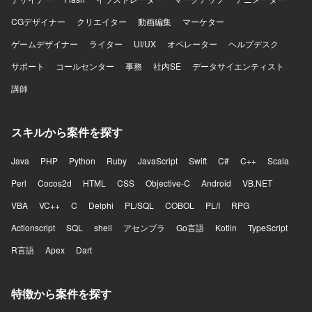
CGデザイナー
クリエイター
動画編集
マーケター
ゲームデザイナー
ライター
UI/UX
オペレーター
ヘルプデスク
サポート
コールセンター
事務
社内SE
データサイエンティスト
講師
スキルから案件を探す
Java
PHP
Python
Ruby
JavaScript
Swift
C#
C++
Scala
Perl
Cocos2d
HTML
CSS
Objective-C
Android
VB.NET
VBA
VC++
C
Delphi
PL/SQL
COBOL
PL/I
RPG
Actionscript
SQL
shell
アセンブラ
Go言語
Kotlin
TypeScript
R言語
Apex
Dart
特徴から案件を探す