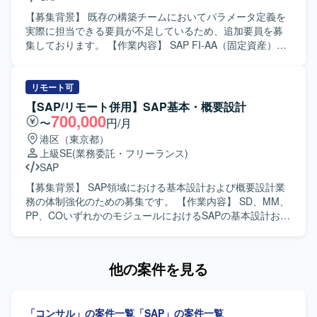
を継続してご対応いただきます。 【求める人物像】 顧客と
直接会話しながら業務を進めることができ、報告・連絡・
【募集背景】 既存の構築チームにおいてパラメータ定義を
相談を適切に行っていただける方を求めております。 SAP
実際に担当できる要員が不足しているため、追加要員を募
MMモジュールに関する未知の領域についても自ら調査し、
集しております。 【作業内容】 SAP FI-AA（固定資産）お
主体的にキャッチアップできる方を歓迎いたします。 業務
よびCLM（契約管理）の構築支援に携わっていただきま
や課題の背景を理解しながら、関係者と協調して粘り強く
す。SAP FI-AA（固定資産）のパラメータ定義、IFRS16を
対応いただける方にご活躍いただきたいと考えておりま
踏まえた固定資産管理の要件反映を中心に、構築チームの
リモート可
す。 【ポジションの魅力】 大手産業機械メーカー向けの
一員として設計および設定作業をご担当いただきます。経
【SAP/リモート併用】SAP基本・概要設計
SAP S/4HANA新規導入プロジェクトに参画し、本番カット
験に応じてSAP CLM（契約管理）のパラメータ定義もお任
700,000
〜
円/月
オーバー前後の重要なフェーズに携わることができます。
せいたします。 【求める人物像】 SAP FI-AAのパラメータ
港区（東京都）
MM領域における業務知識とSAPのスキルを高めながら、顧
定義を実プロジェクトで主体的に担当したご経験をお持ち
上級SE
(業務委託・フリーランス)
客折衝や課題対応など上流寄りの経験を積むことができま
で、IFRS16に関する知識やスキルを前向きにキャッチアッ
SAP
す。 本番後の追加要望対応フェーズを通じて、継続的な業
プしていける方を求めております。チームメンバーと連携
務改善やシステム活用に関わる経験を得ることができま
しながら、責任感を持って設計・設定作業を遂行できる方
【募集背景】 SAP領域における基本設計および概要設計業
す。 【開発環境】 SAP S/4HANA（MMモジュール）、アド
ですと望ましいです。 【ポジションの魅力】 IFRS16を踏
務の体制強化のための募集です。 【作業内容】 SD、MM、
オンプログラム（ABAP）を用いた環境での作業となりま
まえた固定資産管理に関する知見を深めながら、SAP FI-AA
PP、COいずれかのモジュールにおけるSAPの基本設計およ
す。
および関連領域のコンサルスキルを高めていただける案件
び概要設計を担当していただきます。関連チームとの調整
です。構築フェーズにおけるパラメータ定義や要件反映を
や設計内容の整理を行いながら、上流工程を中心にご対応
通じて、実務的なノウハウを蓄積していただけます。 【開
いただきます。 【求める人物像】 コミュニケーションが円
他の案件を見る
発環境】 SAP FI-AA（固定資産）、SAP CLM（契約管理）
滑で、関係者との調整や情報共有を主体的に行っていただ
を中心としたSAP環境での構築支援となります。
ける方を求めています。チームワークを重視し、責任感を
持って上流工程を推進できる方が望ましいです。 【ポジシ
「コンサル」の案件一覧
「SAP」の案件一覧
ョンの魅力】 SAPの主要モジュールであるSD、MM、PP、