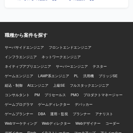
COのいずれかにおいて、上流工程に深く関与できる案件で
す。複数モジュールにまたがる知見を活かしつつ、基本設
計・概要設計スキルを一層高めていただけます。 【開発環
境】 SAPを中心とした業務システム環境において、SD、
MM、PP、CO各モジュールの基本設計および概要設計を実
職種から案件を探す
施します。
サーバサイドエンジニア
フロントエンドエンジニア
インフラエンジニア
ネットワークエンジニア
ネイティブアプリエンジニア
サーバーエンジニア
テスター
ゲームエンジニア
LAMP系エンジニア
PL
汎用機
ブリッジSE
組込・制御
AIエンジニア
上級SE
フルスタックエンジニア
コンサルタント
PM
プリセールス
PMO
プロダクトマネージャー
ゲームプログラマ
ゲームディレクター
デバッカー
ゲームプランナー
DBA
運用・監視
プランナー
アナリスト
Webマーケティング
Webディレクター
Webデザイナー
コーダー
デザイナー
Flash
イラストレーター
マークアップ
アニメーター