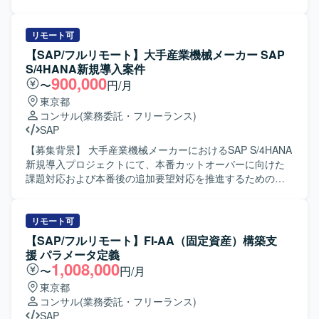
るEWM導入の上流工程に深く関わることができ、S/4 EWM
あたり、要件定義および基本設計をご担当いただきます。
の知見を活かしながらグローバルメンバーとの連携経験を
【求める人物像】 SAP業務に精通し、関係者とコミュニケ
積むことができます。要件定義フェーズを通じて、業務プ
ーションを取りながら主体的に要件整理と設計を進めてい
リモート可
ロセス設計からシステムデザインまで一貫した経験を得ら
ただける方を求めております。 【ポジションの魅力】 基幹
【SAP/フルリモート】大手産業機械メーカー SAP
れる環境です。 【開発環境】 SAP S/4 EWMを中心とした
システム全体のSAP導入プロジェクトに上流工程から参画
S/4HANA新規導入案件
ERP環境にて作業していただきます。
でき、販売管理や購買管理／在庫管理領域での業務知見と
900,000
〜
円/月
SAPスキルを高めていただけます。 【開発環境】 SAP
東京都
S/4HANAを中心とした基幹システム環境となります。
コンサル
(業務委託・フリーランス)
SAP
【募集背景】 大手産業機械メーカーにおけるSAP S/4HANA
新規導入プロジェクトにて、本番カットオーバーに向けた
課題対応および本番後の追加要望対応を推進するための人
員を募集しております。 【作業内容】 SAP S/4HANA新規
導入案件（MM領域）において、顧客業務テストのQA対応
や課題対応の調査・機能検証を行っていただきます。 仕様
リモート可
変更内容を整理し、開発者への指示および受入テストを実
【SAP/フルリモート】FI-AA（固定資産）構築支
施していただきます。 データ移行関連作業を担当していた
援 パラメータ定義
だきます。 上記作業を進めるうえでの顧客との打ち合わせ
1,008,000
〜
円/月
に参加し、業務内容や課題の整理を行っていただきます。
東京都
本番カットオーバーに向けた課題・追加要望対応および本
コンサル
(業務委託・フリーランス)
番カットオーバー後の追加要望対応フェーズにおける業務
SAP