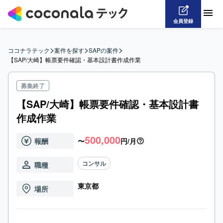
会員登録
>
>
>
ココナラテック
案件を探す
SAPの案件
【SAP/大崎】帳票要件確認・基本設計書作成作業
募集終了
【SAP/大崎】帳票要件確認・基本設計書
作成作業
500,000
報酬
〜
円/月
コンサル
職種
東京都
場所