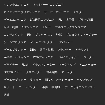
インフラエンジニア
ネットワークエンジニア
ネイティブアプリエンジニア
サーバーエンジニア
テスター
ゲームエンジニア
LAMP系エンジニア
PL
汎用機
ブリッジSE
組込・制御
AIエンジニア
上級SE
フルスタックエンジニア
コンサルタント
PM
プリセールス
PMO
プロダクトマネージャー
ゲームプログラマ
ゲームディレクター
デバッカー
ゲームプランナー
DBA
運用・監視
プランナー
アナリスト
Webマーケティング
Webディレクター
Webデザイナー
コーダー
デザイナー
Flash
イラストレーター
マークアップ
アニメーター
CGデザイナー
クリエイター
動画編集
マーケター
ゲームデザイナー
ライター
UI/UX
オペレーター
ヘルプデスク
サポート
コールセンター
事務
社内SE
データサイエンティスト
講師