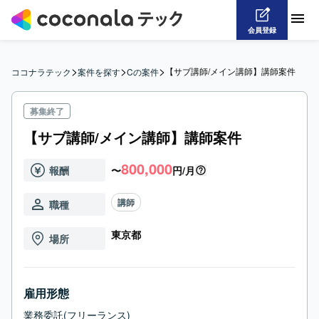
会員登録
>
>
>
【サブ講師/メイン講師】講師案件
ココナラテック
案件を探す
Cの案件
募集終了
【サブ講師/メイン講師】講師案件
800,000
報酬
〜
円/月
講師
職種
東京都
場所
雇用形態
業務委託(フリーランス)