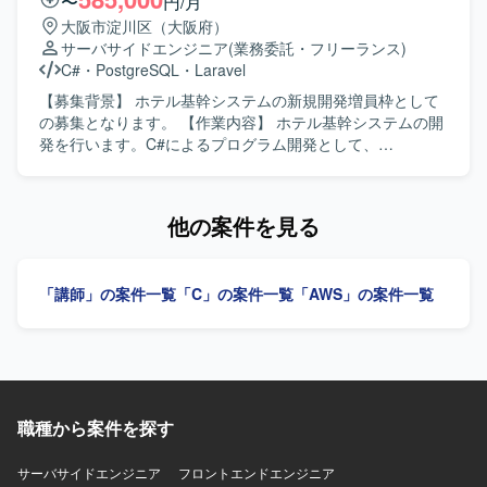
〜
円/月
議準備
の開発保守に携わることで、専門性の高い業務ドメインの
大阪市淀川区（大阪府）
知見を深めていただけます。 【開発環境】 C#およびC++を
サーバサイドエンジニア
(業務委託・フリーランス)
用いた開発環境となります。
C#
・
PostgreSQL
・
Laravel
【募集背景】 ホテル基幹システムの新規開発増員枠として
の募集となります。 【作業内容】 ホテル基幹システムの開
発を行います。C#によるプログラム開発として、
WebSocketを用いたブラウザとの通信機能やカードキー・
決済端末の制御機能の開発を行います。また、PHPによる
開発も担当していただきます。 【求める人物像】 C#とPHP
他の案件を見る
の両方での開発に柔軟に対応し、ホテル基幹システムの機
能追加や要件追加にも主体的に取り組んでいただける方を
求めています。 【ポジションの魅力】 ホテル基幹システム
「講師」の案件一覧
「C」の案件一覧
「AWS」の案件一覧
の中核となる機能開発に携わることができ、多様な要件追
加を通じてC#およびPHPでの開発経験を幅広く積むことが
できます。 【開発環境】 C#, PHP, WebSocket, Laravel,
Vue3, PostgreSQL
職種から案件を探す
サーバサイドエンジニア
フロントエンドエンジニア