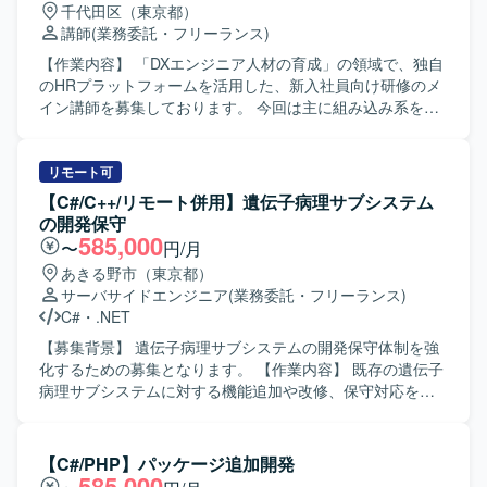
千代田区（東京都）
義 ・研修全体のハンドリング ・全体向けの講義 ・進捗度合
講師
(業務委託・フリーランス)
いにより、講義内容の順番を変更するなどの臨機応変な対
応 ・教材のカスタマイズ ＜業務詳細＞ ■研修運営準備（報
【作業内容】 「DXエンジニア人材の育成」の領域で、独自
酬は発生しませんのでご了承ください） ・4月開始前に30h
のHRプラットフォームを活用した、新入社員向け研修のメ
の準備時間が発生する想定です。 -研修で使用する教材（自
イン講師を募集しております。 今回は主に組み込み系をメ
社プロダクト）などのキャッチアップ -講師としてのふるま
インで教えていただける方を探しております。 一方的に講
い方についてのレクチャー -非同期の作業と併せて、キック
義を行う集合研修スタイルではなく、研修生1人1人の習熟
オフや1on1、講師同士のmtgなどの同期の作業が5hくらい
度に応じたアダプティブラーニングを取り入れて運営して
リモート可
発生 ■研修運営 ・各種カリキュラムの運営 ■顧客へのレポ
いただきます。（プロダクト使用） ＜業務内容＞ ・研修準
【C#/C++/リモート併用】遺伝子病理サブシステム
ーティング ・進捗/勤怠/素行不良などの研修生の報告 ・長
備 ・朝礼/夕礼の参加 ・クライアント向けの振り返り資料の
の開発保守
期間にわたる研修の場合、顧客との運営定例会への出席 / 会
作成（スライドで1,2ページ程度） ・受講生との1on1 ・講
585,000
〜
円/月
議準備
義 ・研修全体のハンドリング ・全体向けの講義 ・進捗度合
あきる野市（東京都）
いにより、講義内容の順番を変更するなどの臨機応変な対
サーバサイドエンジニア
(業務委託・フリーランス)
応 ・教材のカスタマイズ ＜業務詳細＞ ■研修運営準備（報
C#
・
.NET
酬は発生しませんのでご了承ください） ・4月開始前に30h
の準備時間が発生する想定です。 -研修で使用する教材（自
【募集背景】 遺伝子病理サブシステムの開発保守体制を強
社プロダクト）などのキャッチアップ -講師としてのふるま
化するための募集となります。 【作業内容】 既存の遺伝子
い方についてのレクチャー -非同期の作業と併せて、キック
病理サブシステムに対する機能追加や改修、保守対応をご
オフや1on1、講師同士のmtgなどの同期の作業が5hくらい
担当いただきます。詳細な作業内容については、面談時に
発生 ■研修運営 ・各種カリキュラムの運営 ■顧客へのレポ
ご説明いたします。 【求める人物像】 システムの品質を意
ーティング ・進捗/勤怠/素行不良などの研修生の報告 ・長
識しながら設計からテストまで主体的に対応いただける方
【C#/PHP】パッケージ追加開発
期間にわたる研修の場合、顧客との運営定例会への出席 / 会
を求めております。 【ポジションの魅力】 医療系システム
585,000