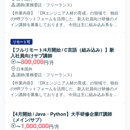
講師
(業務委託・フリーランス)
【作業内容】 「DXエンジニア人材の育成」の領域で、独自
のHRプラットフォームを活用した、新入社員向け研修のメ
イン講師を募集しております。 今回は主に組み込み系をメ
インで教えていただける方を探しております。 一方的に講
義を行う集合研修スタイルではなく、研修生1人1人の習熟
度に応じたアダプティブラーニングを取り入れて運営して
リモート可
いただきます。（プロダクト使用） ＜業務内容＞ ・研修準
【フルリモート/4月開始 / C言語（組み込み）】新
備 ・朝礼/夕礼の参加 ・クライアント向けの振り返り資料の
入社員向けサブ講師
作成（スライドで1,2ページ程度） ・受講生との1on1 ・講
800,000
〜
円/月
義 ・研修全体のハンドリング ・全体向けの講義 ・進捗度合
日本国外
いにより、講義内容の順番を変更するなどの臨機応変な対
講師
(業務委託・フリーランス)
応 ・教材のカスタマイズ ＜業務詳細＞ ■研修運営準備（報
酬は発生しませんのでご了承ください） ・4月開始前に30h
【作業内容】 「DXエンジニア人材の育成」の領域で、独自
の準備時間が発生する想定です。 -研修で使用する教材（自
のHRプラットフォームを活用した、新入社員向け研修のメ
社プロダクト）などのキャッチアップ -講師としてのふるま
イン講師を募集しております。 今回は主に組み込み系をメ
い方についてのレクチャー -非同期の作業と併せて、キック
インで教えていただける方を探しております。 一方的に講
オフや1on1、講師同士のmtgなどの同期の作業が5hくらい
義を行う集合研修スタイルではなく、研修生1人1人の習熟
発生 ■研修運営 ・各種カリキュラムの運営 ■顧客へのレポ
度に応じたアダプティブラーニングを取り入れて運営して
【4月開始 / Java・Python】大手研修企業IT講師
ーティング ・進捗/勤怠/素行不良などの研修生の報告 ・長
いただきます。（プロダクト使用） ＜業務内容＞ ・研修準
（メイン/サブ）
期間にわたる研修の場合、顧客との運営定例会への出席 / 会
備 ・朝礼/夕礼の参加 ・クライアント向けの振り返り資料の
1,000,000
〜
円/月
議準備
作成（スライドで1,2ページ程度） ・受講生との1on1 ・講