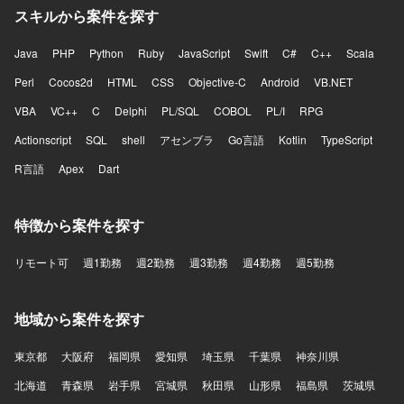
スキルから案件を探す
Java
PHP
Python
Ruby
JavaScript
Swift
C#
C++
Scala
Perl
Cocos2d
HTML
CSS
Objective-C
Android
VB.NET
VBA
VC++
C
Delphi
PL/SQL
COBOL
PL/I
RPG
Actionscript
SQL
shell
アセンブラ
Go言語
Kotlin
TypeScript
R言語
Apex
Dart
特徴から案件を探す
リモート可
週1勤務
週2勤務
週3勤務
週4勤務
週5勤務
地域から案件を探す
東京都
大阪府
福岡県
愛知県
埼玉県
千葉県
神奈川県
北海道
青森県
岩手県
宮城県
秋田県
山形県
福島県
茨城県