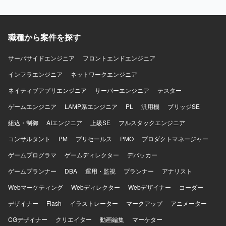
スのモバイルアプリ開発経験を積むことができます。
iOS/Androidいずれかの専門性を活かしつつ、金融ドメイン
の知見も深めていただけます。 【開発環境】 iOS/Android
向けモバイルアプリ開発環境（Objective-C、Swiftを用いた
職種から案件を探す
開発が想定されます）。
サーバサイドエンジニア
フロントエンドエンジニア
インフラエンジニア
ネットワークエンジニア
ネイティブアプリエンジニア
サーバーエンジニア
テスター
ゲームエンジニア
LAMP系エンジニア
PL
汎用機
ブリッジSE
組込・制御
AIエンジニア
上級SE
フルスタックエンジニア
コンサルタント
PM
プリセールス
PMO
プロダクトマネージャー
ゲームプログラマ
ゲームディレクター
デバッカー
ゲームプランナー
DBA
運用・監視
プランナー
アナリスト
Webマーケティング
Webディレクター
Webデザイナー
コーダー
デザイナー
Flash
イラストレーター
マークアップ
アニメーター
CGデザイナー
クリエイター
動画編集
マーケター