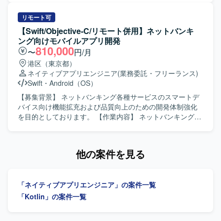
の知見を活かしつつ、デザインシステムを利用したUI実装
や機能改修、品質向上に向けた開発業務を行っていただき
リモート可
ます。 【求める人物像】 モバイルアプリのユーザー体験向
【Swift/Objective-C/リモート併用】ネットバンキ
上に関心を持ち、デザインシステムを理解したうえで主体
ング向けモバイルアプリ開発
的に開発を進めていただける方を求めています。 【ポジシ
810,000
〜
円/月
ョンの魅力】 大規模なECサービスのスマートフォンアプリ
港区（東京都）
開発に携わることで、Flutterを活用したクロスプラットフ
ネイティブアプリエンジニア
(業務委託・フリーランス)
ォーム開発やデザインシステム活用の実践経験を積むこと
Swift
・
Android（OS）
ができます。 【開発環境】 Flutterを用いたスマートフォン
アプリ開発環境となります。
【募集背景】 ネットバンキング各種サービスのスマートデ
バイス向け機能拡充および品質向上のための開発体制強化
を目的としております。 【作業内容】 ネットバンキング各
種サービスについて、スマートデバイス（iOS/Android）向
けアプリケーションの開発を行います。詳細設計から実
装、テストまで一連の工程をご担当いただきます。また、
他の案件を見る
開発に関連する各種ドキュメントの作成も実施いただきま
す。 【求める人物像】 モバイルアプリ開発において主体的
に設計から実装、テストまで対応できる方を求めておりま
「ネイティブアプリエンジニア」の案件一覧
す。関係者とコミュニケーションを取りながら、品質とユ
ーザビリティを意識した開発ができる方を歓迎いたしま
「Kotlin」の案件一覧
す。 【ポジションの魅力】 金融系ネットバンキングサービ
スの開発に関わることで、大規模なユーザーを持つサービ