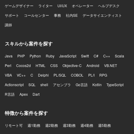
ゲームデザイナー
ライター
UI/UX
オペレーター
ヘルプデスク
サポート
コールセンター
事務
社内SE
データサイエンティスト
講師
スキルから案件を探す
Java
PHP
Python
Ruby
JavaScript
Swift
C#
C++
Scala
Perl
Cocos2d
HTML
CSS
Objective-C
Android
VB.NET
VBA
VC++
C
Delphi
PL/SQL
COBOL
PL/I
RPG
Actionscript
SQL
shell
アセンブラ
Go言語
Kotlin
TypeScript
R言語
Apex
Dart
特徴から案件を探す
リモート可
週1勤務
週2勤務
週3勤務
週4勤務
週5勤務