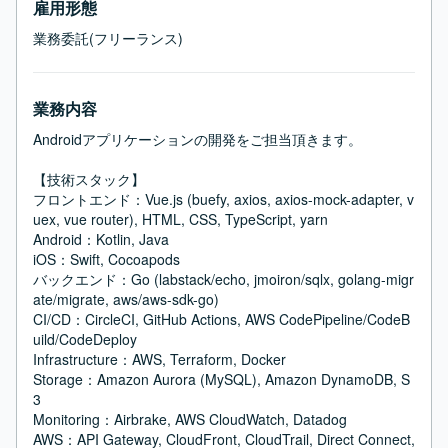
雇用形態
業務委託(フリーランス)
業務内容
Androidアプリケーションの開発をご担当頂きます。

【技術スタック】

フロントエンド：Vue.js (buefy, axios, axios-mock-adapter, v
uex, vue router), HTML, CSS, TypeScript, yarn

Android：Kotlin, Java

iOS：Swift, Cocoapods

バックエンド：Go (labstack/echo, jmoiron/sqlx, golang-migr
ate/migrate, aws/aws-sdk-go)

CI/CD：CircleCI, GitHub Actions, AWS CodePipeline/CodeB
uild/CodeDeploy

Infrastructure：AWS, Terraform, Docker

Storage：Amazon Aurora (MySQL), Amazon DynamoDB, S
3

Monitoring：Airbrake, AWS CloudWatch, Datadog

AWS：API Gateway, CloudFront, CloudTrail, Direct Connect, 