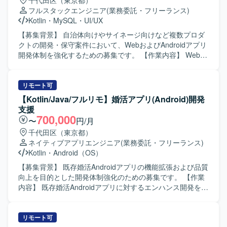
千代田区（東京都）
フルスタックエンジニア
(業務委託・フリーランス)
Kotlin
・
MySQL
・
UI/UX
【募集背景】 自治体向けやサイネージ向けなど複数プロダ
クトの開発・保守案件において、WebおよびAndroidアプリ
開発体制を強化するための募集です。 【作業内容】 Webア
プリケーションおよびAndroidアプリ開発において、要件定
義から設計・実装・テスト・運用保守まで一貫してご担当
いただきます。 具体的には、自治体向け健康管理アプリの
リモート可
Web／Androidアプリ開発、サイネージ受付システムの
【Kotlin/Java/フルリモ】婚活アプリ(Android)開発
Androidアプリ開発、PHP／Node.jsを用いたバックエン
支援
ド・Webシステム開発、KotlinによるAndroidネイティブア
700,000
〜
円/月
プリ開発、REST API連携やDB設計、管理画面開発、UI/UX
千代田区（東京都）
改善、機能追加・改修対応、iOS／Web／サーバーサイドと
ネイティブアプリエンジニア
(業務委託・フリーランス)
の仕様調整・連携開発、Firebaseやクラウドサービスを利
Kotlin
・
Android（OS）
用したアプリ連携、保守運用や障害調査、パフォーマンス
改善対応などを行っていただきます。 【求める人物像】 フ
【募集背景】 既存婚活Androidアプリの機能拡張および品質
ロントエンドからバックエンドまで幅広い領域に対して主
向上を目的とした開発体制強化のための募集です。 【作業
体的にキャッチアップしながら取り組める方を求めていま
内容】 既存婚活Androidアプリに対するエンハンス開発を行
す。また、関係者とのコミュニケーションを大切にし、課
っていただきます。具体的には、新機能追加や既存機能の
題に対して自ら提案しながら改善を進めていける方が望ま
改修、コード品質の改善、自動テストの追加・修正などを
しいです。 【ポジションの魅力】 WebとAndroidネイティ
担当していただきます。また、チームメンバーや他チーム
リモート可