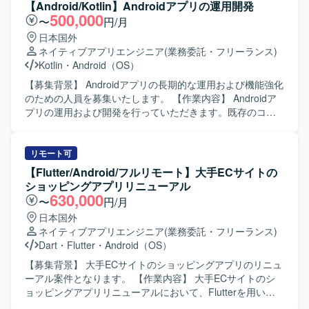
ブ双方の開発に携わることで、フルスタック寄りのスキル
と連携しながら、仕様調整やレビュー対応も行っていただ
【Android/Kotlin】Androidアプリの運用開発
を身につけることができます。自治体やヘルスケア領域な
きます。 【求める人物像】 チーム開発を前提に円滑なコミ
500,000
〜
円/月
ど社会貢献性の高いプロダクトに関わりながら、設計から
ュニケーションが取れ、自ら課題を発見し改善提案ができ
日本国外
運用まで一連の開発プロセスを経験できる環境です。 【開
る方を求めています。既存の設計やテスト方針を尊重しつ
ネイティブアプリエンジニア
(業務委託・フリーランス)
発環境】 Kotlinを中心としたAndroidネイティブアプリ開発
つ、より良いアーキテクチャや開発プロセスを意識して取
Kotlin
・
Android（OS）
に加え、PHP／Node.jsによるバックエンド開発、MySQL／
り組める方が望ましいです。 【ポジションの魅力】 コンシ
PostgreSQLなどのRDBを用いたシステム構成です。Gitを用
ューマ向け婚活アプリの開発に携わることで、多くのユー
【募集背景】 Androidアプリの長期的な運用および機能強化
いたチーム開発を行い、Firebaseや各種クラウドサービス
ザーに影響力のあるサービス開発経験を積むことができま
のための人員を募集いたします。 【作業内容】 Androidア
と連携したアプリケーション開発を実施しています。
す。既存プロダクトのエンハンス開発を通じて、アーキテ
プリの運用および開発を行っていただきます。既存のコー
クチャ設計や自動テストの実装など、モダンなAndroid開発
ドに対して改善提案を行いながら、品質向上と機能追加を
の知見を深めることができます。 【開発環境】 Android向
進めていただきます。 【求める人物像】 自発的に行動でき
けネイティブアプリ開発環境にて、Kotlin/JavaおよびGitを
る方を求めております。協調性を持ち、円滑なコミュニケ
リモート可
用いたチーム開発を行います。アーキテクチャはClean
ーションができる方を歓迎いたします。既存のコードに対
【Flutter/Android/フルリモート】大手ECサイトの
Architectureを意識した構成となっている想定です。
して主体的に改善提案ができる方にご活躍いただけます。
ショッピングアプリリニューアル
【ポジションの魅力】 長期的な運用と開発を通じて、
630,000
〜
円/月
Androidアプリケーションの改善サイクルを継続的に経験で
日本国外
きる環境です。既存コードの改善提案を行うことで、設計
ネイティブアプリエンジニア
(業務委託・フリーランス)
や品質向上に深く関わることができます。 【開発環境】
Dart
・
Flutter
・
Android（OS）
Androidアプリケーション開発環境にて、MVVMアーキテク
チャに沿った開発を行います。
【募集背景】 大手ECサイトのショッピングアプリのリニュ
ーアル案件となります。 【作業内容】 大手ECサイトのシ
ョッピングアプリリニューアルにおいて、Flutterを用いた
アプリ開発をご担当いただきます。既存ネイティブアプリ