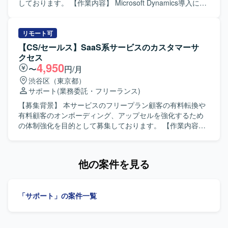
ジ化、将来的なレビュー手順、報告手順、FAQ等の標準化
しております。 【作業内容】 Microsoft Dynamics導入に関
支援にも携わっていただきます。 【求める人物像】 AI診断
しての業務全般をご担当いただきます。要件定義や設計、
結果を鵜呑みにせず根拠や証拠を確認し、不明点や未確認
立ち上げ等の上流工程を中心にお任せいたします。 【求め
事項を明確化して追加確認を整理できる方を求めていま
る人物像】 顧客と円滑にコミュニケーションを取りなが
リモート可
す。技術内容を顧客に分かりやすく説明でき、関係者と円
ら、主体的に要件整理や提案を進めていただける方を求め
【CS/セールス】SaaS系サービスのカスタマーサ
滑にコミュニケーションを取りながら業務を進められる方
ております。また、Microsoft Dynamicsの導入経験を活かし
クセス
を歓迎します。 【ポジションの魅力】 AIを活用した最先端
て、関係者と連携しながらプロジェクトを推進いただける
4,950
〜
円/月
の脆弱性診断業務に携わりながら、技術レビューや標準化
方が望ましいです。 【ポジションの魅力】 Microsoft
渋谷区（東京都）
の仕組みづくりを通じてセキュリティ分野の専門性を高め
Dynamics導入プロジェクトの上流工程に深く関わることが
サポート
(業務委託・フリーランス)
ていただけます。顧客報告やドキュメント整備にも関わる
でき、コンサルタントとしての経験や知見をさらに高めて
ことで、技術力だけでなくコミュニケーション力やドキュ
いただけます。顧客折衝を通じて業務理解も深めることが
【募集背景】 本サービスのフリープラン顧客の有料転換や
メンテーション力も磨いていただけます。将来的な複数チ
できる環境です。 【開発環境】 Microsoft Dynamicsを中心
有料顧客のオンボーディング、アップセルを強化するため
ーム体制の中核メンバーとして、リーダーやメンターとし
とした環境での導入コンサルティング業務となります。
の体制強化を目的として募集しております。 【作業内容】
てのキャリア形成も目指していただけます。 【開発環境】
フリープラン顧客の有料転換や有料顧客のオンボーディン
AIを活用した脆弱性診断レポートをベースに、静的診断、
グ、アップセルまでを設計・運用していただきます。1社ず
動的診断、ブラックボックス診断などの結果を扱うセキュ
つの個別対応ではなく、ヘルプ記事・動画・ウェビナー・
他の案件を見る
リティ診断環境で業務を行っていただきます。
自動化メール・コミュニティを活用して仕組みとして顧客
を成功に導いていただきます。具体的には、ヘルプ記事・
動画・FAQ の企画と作成、ウェビナー・オンボーディング
「サポート」の案件一覧
セッション・コミュニティ（Slack / Discord）の設計と運
営、フリーから有料転換や有料からカスタム契約へのアッ
プセルシナリオ設計（メール自動化含む）、お客様の声を
個別対応・ヘルプ記事化・プロダクトへのフィードバック