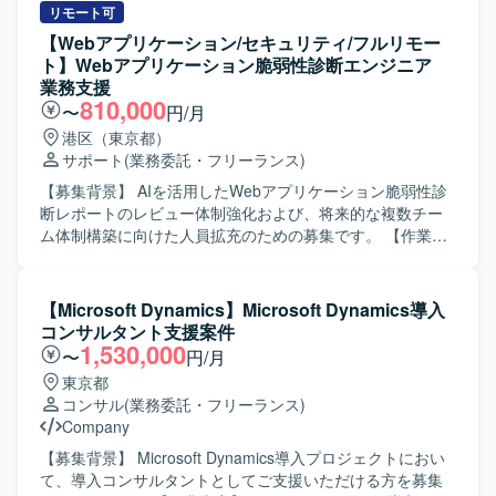
しながら、幅広い業務範囲に柔軟に対応できる方にマッチ
（S&OP）の立案から実行までの最適化支援を行っていただ
リモート可
したポジションです。 【ポジションの魅力】 最先端かつ今
きます。 組立/プロセス製造業におけるサプライチェーン計
【Webアプリケーション/セキュリティ/フルリモー
後の需要が高まるIoT/ロボット開発領域に携われるため、市
画（PSI）の業務分析を実施し、監視・計画要件の定義など
ト】Webアプリケーション脆弱性診断エンジニア
場価値を高めることができる環境です。通訳・翻訳、技術
の上流工程を担当していただきます。 クライアントの現場
業務支援
サポート、国際貿易補助など複数の領域を横断して経験を
担当者やステークホルダーとの要件調整を行い、リレーシ
810,000
〜
円/月
積むことができ、グローバルなビジネス現場で活躍できる
ョンを構築していただきます。 単独でのプロジェクト推
港区（東京都）
ポジションです。面談時の適性に応じて業務内容が調整さ
進、または3〜4名規模のチームを主導していただきます。
サポート
(業務委託・フリーランス)
れるため、ご自身の強みを活かした働き方が可能です。
【求める人物像】 高度な専門性と主体性を持ってプロジェ
【開発環境】 ロボットやハードウェア機器を扱う製造業の
クトを強力に牽引していただける方を求めています。 現場
【募集背景】 AIを活用したWebアプリケーション脆弱性診
現場において、技術資料や図面などを用いた業務を行って
のメンバーやお客様を巻き込んで、裁量を持って主体的に
断レポートのレビュー体制強化および、将来的な複数チー
いただきます。
動ける方を求めています。 【ポジションの魅力】 製造業向
ム体制構築に向けた人員拡充のための募集です。 【作業内
けのデジタルプランニング領域において、SAP IBPを中心と
容】 AIが生成した脆弱性診断レポートの技術レビューを行
したサプライチェーン計画ソリューションの導入をリード
い、検出された脆弱性の成立条件や影響範囲を確認してい
できるポジションです。 上流工程から関わることで、クラ
ただきます。また、誤検知や重複、成立未確認事項の整理
【Microsoft Dynamics】Microsoft Dynamics導入
イアントの業務変革や意思決定高度化に直接貢献していた
を行い、静的診断、動的診断、ブラックボックス診断の結
コンサルタント支援案件
だけます。 【開発環境】 SAP IBPなどのサプライチェーン
果や証跡を確認していただきます。危険度、CVSS、修正優
1,530,000
〜
円/月
計画ソリューションを活用したクラウド環境での業務とな
先度等の妥当性を確認し、AIが提示した修正コード案や推
東京都
ります。
奨対応内容をレビューしていただきます。顧客向け診断結
コンサル
(業務委託・フリーランス)
果説明資料の作成や、顧客報告会への参加、診断結果の説
Company
明、技術的な質問への回答も担当していただきます。必要
に応じて、簡易構成図、データフロー図、攻撃経路図等の
【募集背景】 Microsoft Dynamics導入プロジェクトにおい
作成や、報告会で発生した質問、回答、確認事項のナレッ
て、導入コンサルタントとしてご支援いただける方を募集