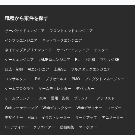
に振り分ける運用、利用ログ・問い合わせデータの分析と
問い合わせの一次対応効率化、CVR・チャーン率・NPS な
職種から案件を探す
ど事業 KPI のモニタリングと改善に取り組んでいただきま
す。 【求める人物像】 数字を用いて成果を振り返りながら
改善に取り組める方、課題を自ら発見しスコープを切って
サーバサイドエンジニア
フロントエンドエンジニア
主体的に動ける方、顧客の成功を第一に考えつつ事業成長
インフラエンジニア
ネットワークエンジニア
にもコミットできる方を求めております。 【ポジションの
魅力】 PLG 型プロダクトにおけるカスタマーサクセスの設
ネイティブアプリエンジニア
サーバーエンジニア
テスター
計から運用まで一気通貫で関わることができ、コンテンツ
ゲームエンジニア
やコミュニティを通じてスケーラブルな顧客成功の仕組み
LAMP系エンジニア
PL
汎用機
ブリッジSE
づくりに携わることができます。事業 KPI を起点にした改
組込・制御
AIエンジニア
上級SE
フルスタックエンジニア
善活動を通じて、SaaS ビジネスにおける成長ドライバーを
実践的に学べる環境です。 【開発環境】 Slack / Discord な
コンサルタント
PM
プリセールス
PMO
プロダクトマネージャー
どのオンラインコミュニティツールや、マーケティングオ
ゲームプログラマ
ゲームディレクター
デバッカー
ートメーション、CRM、利用ログ分析ツール、AI ツール
（Claude / ChatGPT 等）を活用した業務環境になります。
ゲームプランナー
DBA
運用・監視
プランナー
アナリスト
Webマーケティング
Webディレクター
Webデザイナー
コーダー
デザイナー
Flash
イラストレーター
マークアップ
アニメーター
CGデザイナー
クリエイター
動画編集
マーケター