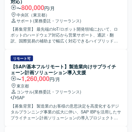
対応）
800,000
〜
円/月
中央区（東京都）
サポート
(業務委託・フリーランス)
【募集背景】 最先端のIoT/ロボット開発領域において、ロ
ボットのハードウェア対応から営業サポート、通訳・翻
訳、国際貿易の補助まで幅広く対応できるハイブリッドな
人材を確保するための募集です。 【作業内容】 翻訳・通訳
業務として、北米出張時の現地スタッフや顧客との商談・
ミーティングにおける通訳対応を行っていただきます。技
リモート可
術資料、契約書、メール、各種書類などの日英・英日翻訳
【SAP/基本フルリモート】製造業向けサプライチ
を担当していただきます。国際貿易における補助業務とし
ェーン計画ソリューション導入支援
て、インボイスやパッキングリストなど輸出入に関する貿
1,260,000
〜
円/月
易書類の確認・作成サポート、関係者との連絡調整などを
東京都
行っていただきます。また、適性に応じて、実機検証を含
コンサル
(業務委託・フリーランス)
む技術サポート、ロボットの簡単な修理・メンテナンス、
SAP
各種図面チェック、営業サポート業務などをお任せする可
能性があります。北米への海外出張では、現地での通訳対
【募集背景】 製造業のお客様の意思決定を高度化するデジ
応も含めた支援を行っていただきます。 【求める人物像】
タルプランニング事業の拡大に伴い、SAP IBPを活用したサ
高い英語力を活かして現場の架け橋として活躍したい方を
プライチェーン計画ソリューションの導入プロジェクトを
求めています。フットワークが軽く、自主的に考えて行動
推進いただけるエンジニア・コンサルタントの募集となり
できる方が望ましいです。製造業に関する業界知識を活か
ます。 【作業内容】 クラウド上での全社的な販売事業計画