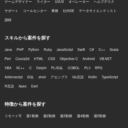
ゲームデザイナー
ライター
UI/UX
オペレーター
ヘルプデスク
サポート
コールセンター
事務
社内SE
データサイエンティスト
講師
スキルから案件を探す
Java
PHP
Python
Ruby
JavaScript
Swift
C#
C++
Scala
Perl
Cocos2d
HTML
CSS
Objective-C
Android
VB.NET
VBA
VC++
C
Delphi
PL/SQL
COBOL
PL/I
RPG
Actionscript
SQL
shell
アセンブラ
Go言語
Kotlin
TypeScript
R言語
Apex
Dart
特徴から案件を探す
リモート可
週1勤務
週2勤務
週3勤務
週4勤務
週5勤務