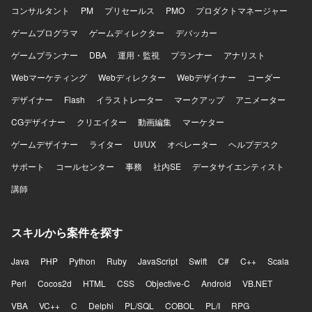
コンサルタント
PM
プリセールス
PMO
プロダクトマネージャー
ゲームプログラマ
ゲームディレクター
デバッカー
ゲームプランナー
DBA
運用・監視
プランナー
アナリスト
Webマーケティング
Webディレクター
Webデザイナー
コーダー
デザイナー
Flash
イラストレーター
マークアップ
アニメーター
CGデザイナー
クリエイター
動画編集
マーケター
ゲームデザイナー
ライター
UI/UX
オペレーター
ヘルプデスク
サポート
コールセンター
事務
社内SE
データサイエンティスト
講師
スキルから案件を探す
Java
PHP
Python
Ruby
JavaScript
Swift
C#
C++
Scala
Perl
Cocos2d
HTML
CSS
Objective-C
Android
VB.NET
VBA
VC++
C
Delphi
PL/SQL
COBOL
PL/I
RPG