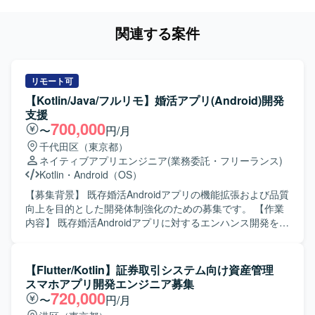
関連する案件
リモート可
【Kotlin/Java/フルリモ】婚活アプリ(Android)開発
支援
700,000
〜
円/月
千代田区（東京都）
ネイティブアプリエンジニア
(業務委託・フリーランス)
Kotlin
・
Android（OS）
【募集背景】 既存婚活Androidアプリの機能拡張および品質
向上を目的とした開発体制強化のための募集です。 【作業
内容】 既存婚活Androidアプリに対するエンハンス開発を行
っていただきます。具体的には、新機能追加や既存機能の
改修、コード品質の改善、自動テストの追加・修正などを
担当していただきます。また、チームメンバーや他チーム
【Flutter/Kotlin】証券取引システム向け資産管理
と連携しながら、仕様調整やレビュー対応も行っていただ
スマホアプリ開発エンジニア募集
きます。 【求める人物像】 チーム開発を前提に円滑なコミ
720,000
〜
円/月
ュニケーションが取れ、自ら課題を発見し改善提案ができ