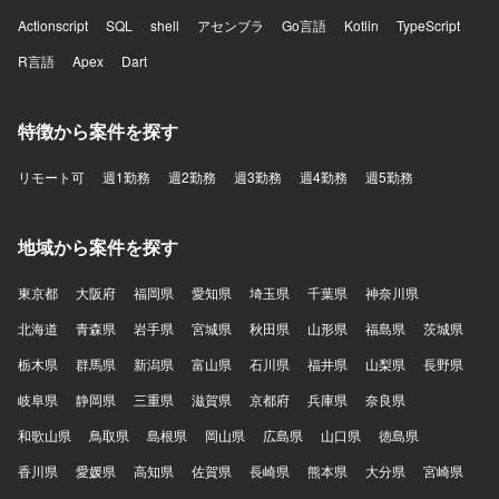
Actionscript
SQL
shell
アセンブラ
Go言語
Kotlin
TypeScript
R言語
Apex
Dart
特徴から案件を探す
リモート可
週1勤務
週2勤務
週3勤務
週4勤務
週5勤務
地域から案件を探す
東京都
大阪府
福岡県
愛知県
埼玉県
千葉県
神奈川県
北海道
青森県
岩手県
宮城県
秋田県
山形県
福島県
茨城県
栃木県
群馬県
新潟県
富山県
石川県
福井県
山梨県
長野県
岐阜県
静岡県
三重県
滋賀県
京都府
兵庫県
奈良県
和歌山県
鳥取県
島根県
岡山県
広島県
山口県
徳島県
香川県
愛媛県
高知県
佐賀県
長崎県
熊本県
大分県
宮崎県