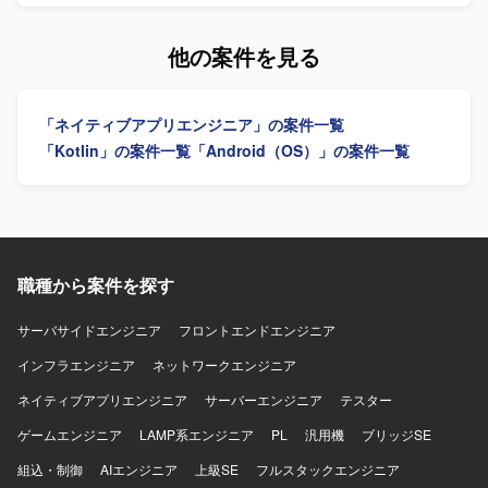
けアプリケーションの開発を行います。詳細設計から実
装、テストまで一連の工程をご担当いただきます。また、
他の案件を見る
開発に関連する各種ドキュメントの作成も実施いただきま
す。 【求める人物像】 モバイルアプリ開発において主体的
に設計から実装、テストまで対応できる方を求めておりま
「ネイティブアプリエンジニア」の案件一覧
す。関係者とコミュニケーションを取りながら、品質とユ
ーザビリティを意識した開発ができる方を歓迎いたしま
「Kotlin」の案件一覧
「Android（OS）」の案件一覧
す。 【ポジションの魅力】 金融系ネットバンキングサービ
スの開発に関わることで、大規模なユーザーを持つサービ
スのモバイルアプリ開発経験を積むことができます。
iOS/Androidいずれかの専門性を活かしつつ、金融ドメイン
の知見も深めていただけます。 【開発環境】 iOS/Android
向けモバイルアプリ開発環境（Objective-C、Swiftを用いた
職種から案件を探す
開発が想定されます）。
サーバサイドエンジニア
フロントエンドエンジニア
インフラエンジニア
ネットワークエンジニア
ネイティブアプリエンジニア
サーバーエンジニア
テスター
ゲームエンジニア
LAMP系エンジニア
PL
汎用機
ブリッジSE
組込・制御
AIエンジニア
上級SE
フルスタックエンジニア