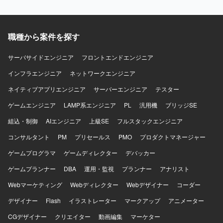
トが動く手触りを持ちながら開発できる環境です。AI活用
Android両OSの開発プロセスを構築し、複雑なEC・ゲー
を前提としたiOS・Android両OSの「二刀流」開発プロセス
ム・ソーシャル領域における高難度な技術課題に取り組め
を自ら設計し、AI時代のモバイル開発の在り方を実践しな
ます。 【開発環境】 Swift、Kotlin、Go、SwiftUI、Jetpack
がら探求していくことができます。EC×ゲーム×ソーシャル
Compose、Google Cloud、gRPC、Protocol Buffers、
職種から案件を探す
が組み合わさった複雑なドメインで、高度な状態管理やパ
Bitrise、GitHub Actions、Terraform、BigQuery、Figmaな
フォーマンス最適化に取り組むことで、エンジニアとして
どを使用します。
サーバサイドエンジニア
フロントエンドエンジニア
の技術力を大きく高めていただけます。 【開発環境】
Swift、Kotlin、Goを用いた開発を行い、UIフレームワーク
インフラエンジニア
ネットワークエンジニア
としてSwiftUIやJetpack Composeを採用しています。
ネイティブアプリエンジニア
サーバーエンジニア
テスター
Android Architecture ComponentsやMVVMなどのアーキテ
クチャを活用し、XcodeおよびAndroid Studio上で開発を進
ゲームエンジニア
LAMP系エンジニア
PL
汎用機
ブリッジSE
めます。インフラにはGoogle Cloudを用い、gRPCや
組込・制御
AIエンジニア
上級SE
フルスタックエンジニア
Protocol Buffersによる通信、BitriseやGitHub Actions、
Cloud Buildを用いたCI/CDを構築しています。Terraformに
コンサルタント
PM
プリセールス
PMO
プロダクトマネージャー
よる構成管理、CrashlyticsやCloud Monitoringなどのモニタ
リング基盤、BigQueryやLooker Studioによる分析基盤、
ゲームプログラマ
ゲームディレクター
デバッカー
AutifyによるQA自動化、ClaudeやGitHub CopilotなどのAIツ
ゲームプランナー
DBA
運用・監視
プランナー
アナリスト
ール群、GitHub・Slack・Notion・Figmaを組み合わせたモ
ダンな開発環境で、アジャイル開発を実践しています。
Webマーケティング
Webディレクター
Webデザイナー
コーダー
デザイナー
Flash
イラストレーター
マークアップ
アニメーター
CGデザイナー
クリエイター
動画編集
マーケター