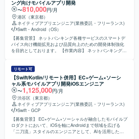
合わせたモダンな開発環境を予定しております。
技術的なリードを行い、後続の詳細設計、製造、テスト工
ング向けモバイルアプリ開発
程まで一貫して対応していただきます。アプリでは点検情
810,000
〜
円/月
報登録、交通状況入力、写真登録、現場報告などの機能を
港区（東京都）
想定しております。 【求める人物像】 モバイルアプリ開発
ネイティブアプリエンジニア
(業務委託・フリーランス)
において主体的に設計方針や開発方針を整理し、関係者と
Swift
・
Android（OS）
円滑にコミュニケーションを取りながら仕様調整や技術課
題整理を推進できる方を求めております。開発メンバーを
【募集背景】 ネットバンキング各種サービスのスマートデ
技術面からリードしつつ、品質や生産性の向上に意欲的に
バイス向け機能拡充および品質向上のための開発体制強化
取り組んでいただける方が望ましいです。 【ポジションの
を目的としております。 【作業内容】 ネットバンキング各
魅力】 交通インフラ領域の重要なシステム再構築プロジェ
種サービスについて、スマートデバイス（iOS/Android）向
クトにおいて、モバイル開発リーダーとして上流工程から
けアプリケーションの開発を行います。詳細設計から実
後続工程まで広く関わっていただけます。業務系モバイル
装、テストまで一連の工程をご担当いただきます。また、
リモート可
アプリや位置情報・写真登録などの機能を通じて、現場業
開発に関連する各種ドキュメントの作成も実施いただきま
【Swift/Kotlin/リモート併用】EC×ゲーム×ソーシ
務の効率化や安全性向上に貢献できる点が魅力です。今
す。 【求める人物像】 モバイルアプリ開発において主体的
ャル系モバイルアプリ開発iOSエンジニア
後、AI開発支援ツールを活用した開発手法の検討にも関与
に設計から実装、テストまで対応できる方を求めておりま
1,125,000
〜
円/月
いただける可能性があります。 【開発環境】
す。関係者とコミュニケーションを取りながら、品質とユ
渋谷区（東京都）
iOS（iPhone）向けアプリケーション開発環境を想定してお
ーザビリティを意識した開発ができる方を歓迎いたしま
ネイティブアプリエンジニア
(業務委託・フリーランス)
り、Swiftを用いた開発を行います。バックエンドではJava
す。 【ポジションの魅力】 金融系ネットバンキングサービ
Swift
・
GCP
／Spring Boot、フロントエンドではReact等の技術スタッ
スの開発に関わることで、大規模なユーザーを持つサービ
クと連携する想定です。また、AI開発支援ツールの活用を
スのモバイルアプリ開発経験を積むことができます。
【募集背景】 EC×ゲーム×ソーシャルが融合したモバイルプ
検討している環境です。
iOS/Androidいずれかの専門性を活かしつつ、金融ドメイン
ロダクトにおいて、iOSを軸にAndroidまで領域を広げる
の知見も深めていただけます。 【開発環境】 iOS/Android
「二刀流」スタイルのエンジニアとして、AIを活用した開
向けモバイルアプリ開発環境（Objective-C、Swiftを用いた
発体制をさらに強化していくための募集です。 【作業内