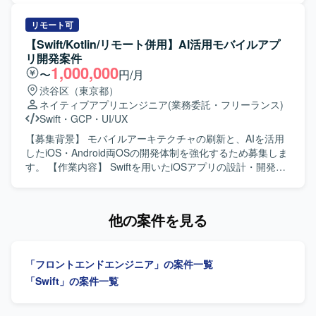
開発が想定されます）。
容】 職能混合チーム（PdM・デザイナー・エンジニア・
QA）に加わり、仕様検討からリリース・効果分析まで一貫
リモート可
してご担当いただきます。Swiftを用いたiOSアプリの設計・
【Swift/Kotlin/リモート併用】AI活用モバイルアプ
開発・保守・運用を中心に、SwiftUIによるUI実装やアーキ
リ開発案件
テクチャ設計を含めた実装・運用全般を担っていただきま
1,000,000
〜
円/月
す。あわせて、Kotlinを用いたAndroidアプリ開発にも関与
渋谷区（東京都）
し、Jetpack ComposeによるUI実装など、iOS側の知見を活
ネイティブアプリエンジニア
(業務委託・フリーランス)
かした両OSでの開発を行っていただきます。Claudeなどの
Swift
・
GCP
・
UI/UX
AIツールを活用しながら実装計画の策定、コード生成、レ
ビューの効率化を進め、モバイルアーキテクチャの設計や
【募集背景】 モバイルアーキテクチャの刷新と、AIを活用
ドメイン分離による開発並列性向上に向けた刷新を推進し
したiOS・Android両OSの開発体制を強化するため募集しま
ていただきます。また、PdM・デザイナーと連携しつつ、
す。 【作業内容】 Swiftを用いたiOSアプリの設計・開発・
事業数値やKPIに基づいた機能開発、リリース後の効果分析
保守・運用を担当します。SwiftUIによるUI実装、Kotlinを用
までを通してプロダクト開発全般に関わっていただきま
いたAndroidアプリ開発、AIツールを活用した実装計画・コ
す。 【求める人物像】 プロダクトのミッションやバリュー
ード生成・レビューの効率化を行います。要件定義からリ
他の案件を見る
に共感し、EC体験の可能性に興味をお持ちの方を求めてい
リース、効果分析まで一貫して担当し、モバイルアーキテ
ます。変化の大きい環境の中でも挑戦を楽しみ、ソフトウ
クチャの設計・刷新も推進します。 【求める人物像】 プロ
ェアを軸に大きなチャレンジをしたいと考えている方にマ
ダクトの価値向上に向けて、オーナーシップを持ち挑戦を
「フロントエンドエンジニア」の案件一覧
ッチします。事業や顧客に近い距離で数値やユーザーの声
続けられる方を求めています。変化の速い環境で、チーム
を捉えながら、主体的に開発をリードしていける方を歓迎
と連携しながら成果創出に取り組める方に適したポジショ
「Swift」の案件一覧
します。 【ポジションの魅力】 少数精鋭のチームにおい
ンです。 【ポジションの魅力】 モバイルアーキテクチャの
て、自ら設計したモバイルアーキテクチャの上でプロダク
設計や技術選定に深く関与できます。AIを活用したiOS・