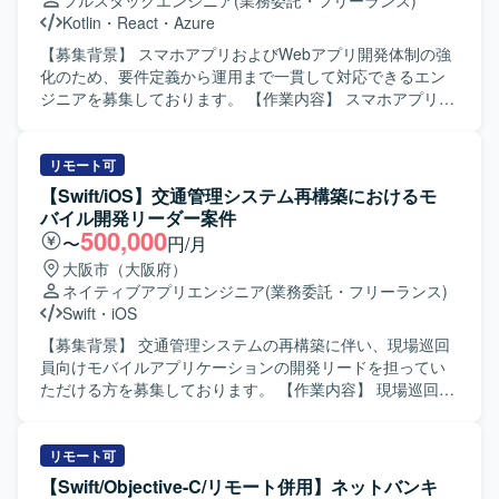
フルスタックエンジニア
(業務委託・フリーランス)
Kotlin
・
React
・
Azure
【募集背景】 スマホアプリおよびWebアプリ開発体制の強
化のため、要件定義から運用まで一貫して対応できるエン
ジニアを募集しております。 【作業内容】 スマホアプリ
（Android/iOS）およびWebアプリを対象に、要件整理・要
件定義から基本設計・詳細設計、実装、テスト、リリース
後の運用まで一連の工程をご担当いただきます。フルスタ
リモート可
ックに対応しつつ、バイブコーディングやAI駆動開発を活
【Swift/iOS】交通管理システム再構築におけるモ
用しながら、主体的に開発を推進していただきます。 【求
バイル開発リーダー案件
める人物像】 モバイルアプリとWebアプリの両方に興味を
500,000
〜
円/月
持ち、自ら学びながら新しい開発手法を取り入れていける
大阪市（大阪府）
方を求めております。関係者とのコミュニケーションを大
ネイティブアプリエンジニア
(業務委託・フリーランス)
切にし、お客様との対話を通じて要件を整理しながら開発
Swift
・
iOS
を進められる方が望ましいです。 【ポジションの魅力】 モ
バイルアプリとWebアプリを横断しつつ、フルスタックに
【募集背景】 交通管理システムの再構築に伴い、現場巡回
開発経験を積むことができます。AI駆動開発やバイブコー
員向けモバイルアプリケーションの開発リードを担ってい
ディングなど新しい開発スタイルに触れながら、要件定義
ただける方を募集しております。 【作業内容】 現場巡回員
から運用まで一気通貫で携わることで、上流から下流まで
向けiPhoneアプリ開発支援をご担当いただきます。iOSアプ
幅広いスキルを身につけられます。 【開発環境】
リ開発における基本設計やSwiftを用いた開発、設計方針・
Android（Kotlin）、iOS（Swift）、Webアプリ（React,
開発方針の整理、仕様調整や技術課題の整理、レビュー対
リモート可
Node.js）、クラウド環境（Azure）、CI/CD環境などを組み
応などを実施していただきます。また、開発メンバーへの
【Swift/Objective-C/リモート併用】ネットバンキ