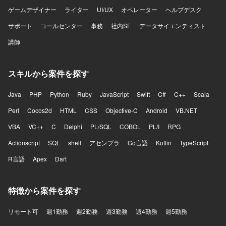
ゲームデザイナー
ライター
UI/UX
オペレーター
ヘルプデスク
サポート
コールセンター
事務
社内SE
データサイエンティスト
講師
スキルから案件を探す
Java
PHP
Python
Ruby
JavaScript
Swift
C#
C++
Scala
Perl
Cocos2d
HTML
CSS
Objective-C
Android
VB.NET
VBA
VC++
C
Delphi
PL/SQL
COBOL
PL/I
RPG
Actionscript
SQL
shell
アセンブラ
Go言語
Kotlin
TypeScript
R言語
Apex
Dart
特徴から案件を探す
リモート可
週1勤務
週2勤務
週3勤務
週4勤務
週5勤務