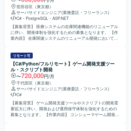
世田谷区（東京都）
サーバサイドエンジニア
(業務委託・フリーランス)
C#
・
PostgreSQL
・
ASP.NET
【募集背景】 医療システムの在庫関連機能のリニューアル
に伴い、開発体制を強化するための募集となります。 【作
業内容】 在庫関連システムのリニューアル開発において、
基本設計からテストまで一連の工程をご担当いただきま
す。現行システムの調査を行い、新システムへの設計反
映、実装、単体・結合テスト、関連ドキュメントの作成な
リモート可
どを行っていただきます。 【求める人物像】 医療業界特有
【C#/Python/フルリモート】ゲーム開発支援ツー
の業務やルールを理解しようとする姿勢があり、ドキュメ
ル・スクリプト開発
ントを丁寧に作成できる方を求めております。チームメン
720,000
〜
円/月
バーと積極的にコミュニケーションを取りながら、設計意
千代田区（東京都）
図を共有しつつ開発を進められる方が望ましいです。 【ポ
サーバサイドエンジニア
(業務委託・フリーランス)
ジションの魅力】 医療分野における在庫管理という社会的
C#
意義の高い領域に携わることができ、長期的な継続開発を
通じて業務知識と技術力の双方を高めていただけます。基
【募集背景】 ゲーム開発支援ツールやスクリプトの開発需
本設計以降の上流工程から参画できるため、設計スキルを
要拡大に伴い、開発および運用保守体制を強化するための
磨きつつC#での開発経験をより深化させることができま
募集となります。 【作業内容】 コンシューマゲーム開発環
す。 【開発環境】 C#、ASP.NET、SQLを用いたWebアプ
境向けの各種ツールおよびスクリプトの開発・改善を行っ
リケーション開発環境を想定しております。データベース
ていただきます。C#やPython、cmd、powershellなどを用