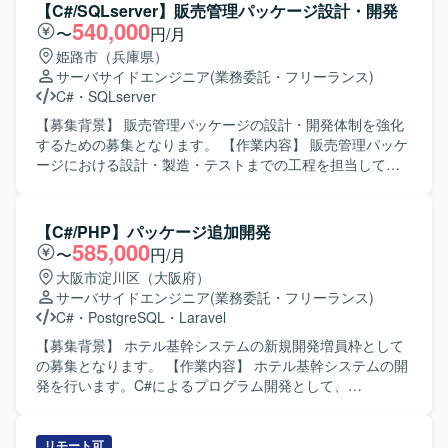
にはPostgreSQLなどのリレーショナルデータベースを利用
いて、開発フローを支援するための機能追加や改善を実施
【C#/SQLserver】販売管理パッケージ設計・開発
する構成となります。
いたします。また、コンシューマゲーム開発環境の運用保
540,000
〜
円/月
守サポートとして、担当ツールやジョブの不具合調査や修
姫路市（兵庫県）
正対応のサポートも行っていただきます。 【求める人物
サーバサイドエンジニア
(業務委託・フリーランス)
像】 ゲーム開発を支える開発環境やツール開発に意欲的に
C#
・
SQLserver
取り組める方を求めております。開発フローの効率化や自
動化に関心を持ち、主体的に改善提案を行っていただける
【募集背景】 販売管理パッケージの設計・開発体制を強化
方ですと望ましいです。 【ポジションの魅力】 コンシュー
するための募集となります。 【作業内容】 販売管理パッケ
マゲーム開発を支える基盤となるツールやスクリプトの開
ージにおける設計・製造・テストまでの工程を担当してい
発に携わることができ、開発チーム全体の生産性向上に直
ただきます。 【求める人物像】 設計から製造、テストまで
接貢献できるポジションです。ゲーム開発フローや各種開
一貫して対応できる方を求めております。 【ポジションの
発ツールに関する知見を広く深めることができます。 【開
魅力】 販売管理パッケージの開発に上流から携わることが
【C#/PHP】パッケージ追加開発
発環境】 C#、Python、cmd、powershell、Gitなどを用いた
でき、継続的な参画の可能性もございます。 【開発環境】
585,000
〜
円/月
コンシューマゲーム開発環境向けのツールおよびスクリプ
C#(WEB)、SQLServerを利用した環境での開発となりま
大阪市淀川区（大阪府）
ト開発となります。
す。
サーバサイドエンジニア
(業務委託・フリーランス)
C#
・
PostgreSQL
・
Laravel
【募集背景】 ホテル基幹システムの新規開発増員枠として
の募集となります。 【作業内容】 ホテル基幹システムの開
発を行います。C#によるプログラム開発として、
WebSocketを用いたブラウザとの通信機能やカードキー・
決済端末の制御機能の開発を行います。また、PHPによる
開発も担当していただきます。 【求める人物像】 C#とPHP
リモート可