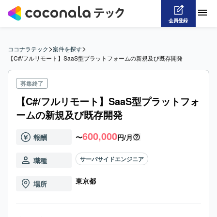
会員登録
>
>
ココナラテック
案件を探す
【C#/フルリモート】SaaS型プラットフォームの新規及び既存開発
募集終了
【C#/フルリモート】SaaS型プラットフォ
ームの新規及び既存開発
600,000
報酬
〜
円/月
サーバサイドエンジニア
職種
東京都
場所