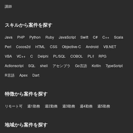
講師
スキルから案件を探す
Java
PHP
Python
Ruby
JavaScript
Swift
C#
C++
Scala
Perl
Cocos2d
HTML
CSS
Objective-C
Android
VB.NET
VBA
VC++
C
Delphi
PL/SQL
COBOL
PL/I
RPG
Actionscript
SQL
shell
アセンブラ
Go言語
Kotlin
TypeScript
R言語
Apex
Dart
特徴から案件を探す
リモート可
週1勤務
週2勤務
週3勤務
週4勤務
週5勤務
地域から案件を探す