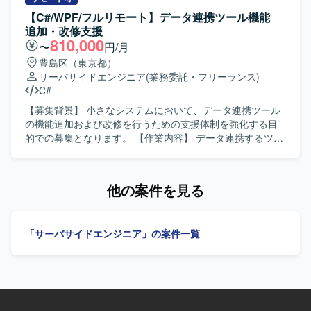
の両方での開発に柔軟に対応し、ホテル基幹システムの機
【C#/WPF/フルリモート】データ連携ツール機能
能追加や要件追加にも主体的に取り組んでいただける方を
追加・改修支援
求めています。 【ポジションの魅力】 ホテル基幹システム
810,000
〜
円/月
の中核となる機能開発に携わることができ、多様な要件追
豊島区（東京都）
加を通じてC#およびPHPでの開発経験を幅広く積むことが
サーバサイドエンジニア
(業務委託・フリーランス)
できます。 【開発環境】 C#, PHP, WebSocket, Laravel,
C#
Vue3, PostgreSQL
【募集背景】 小さなシステムにおいて、データ連携ツール
の機能追加および改修を行うための支援体制を強化する目
的での募集となります。 【作業内容】 データ連携するツー
ルの機能追加および改修に携わっていただきます。C#（サ
ーバーサイド）およびWPF（フロントエンド）を用いて、
基本設計から結合テストまで一連の工程をご担当いただき
他の案件を見る
ます。 【求める人物像】 基本設計以降の工程を主体的に進
められる方、自ら課題を発見し改善提案ができる方、関係
者と円滑にコミュニケーションを取りながら開発を進めら
「サーバサイドエンジニア」の案件一覧
れる方を求めております。 【ポジションの魅力】 小規模な
システムであるため、上流工程から結合テストまで幅広い
工程に関わることができ、C#およびWPFを用いたサーバー
サイド・フロントエンド双方のスキルを活かしつつ、設計
力や品質向上の経験を積むことができます。 【開発環境】
C#を用いたサーバーサイド開発およびWPFを用いたフロン