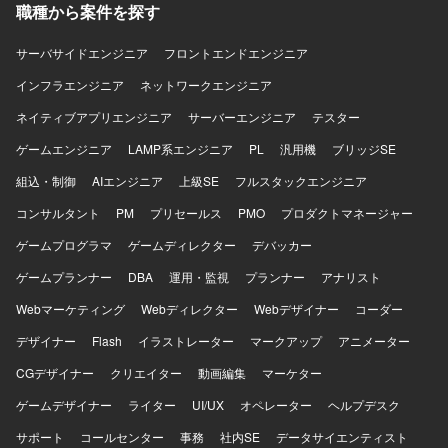
職種から案件を探す
トエンド開発を行っていただきます。アーキテクチャとし
てMVVM(Model-View-ViewModel)パターンを採用した構成
となります。
サーバサイドエンジニア
フロントエンドエンジニア
インフラエンジニア
ネットワークエンジニア
ネイティブアプリエンジニア
サーバーエンジニア
テスター
ゲームエンジニア
LAMP系エンジニア
PL
汎用機
ブリッジSE
組込・制御
AIエンジニア
上級SE
フルスタックエンジニア
コンサルタント
PM
プリセールス
PMO
プロダクトマネージャー
ゲームプログラマ
ゲームディレクター
デバッカー
ゲームプランナー
DBA
運用・監視
プランナー
アナリスト
Webマーケティング
Webディレクター
Webデザイナー
コーダー
デザイナー
Flash
イラストレーター
マークアップ
アニメーター
CGデザイナー
クリエイター
動画編集
マーケター
ゲームデザイナー
ライター
UI/UX
オペレーター
ヘルプデスク
サポート
コールセンター
事務
社内SE
データサイエンティスト