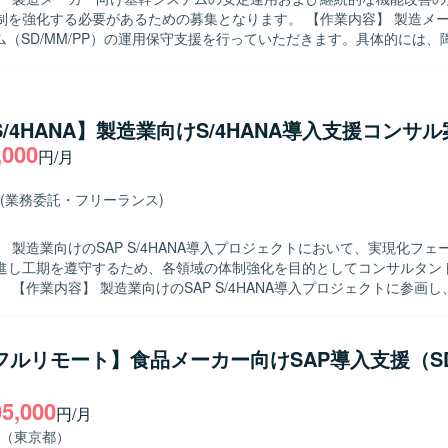
も関わることで、上流工程から基盤構想まで幅広い経験を積むことがで
化する必要があるための募集となります。 【作業内容】 製造メーカー向け
境でのプロジェクト推進を通じて、英語力やマルチカルチャーコミュニ
テム（SD/MM/PP）の運用保守支援を行っていただきます。具体的には、
発環境】 SAPを中心とした基幹システムおよび可視化基盤
よび対応方針の検討、変更要求に対する要件整理や概要設計、顧客から
た環境でのプロジェクトとなります。
析および回答作成、ならびに必要に応じたABAPプログラムの改修や動
ただきます。また、関連部門との調整やドキュメント作成なども実施し
/S/4HANA】製造業向けS/4HANA導入支援コンサ
を取りながら課題解決を進めていただける方を求めております。自ら状
,000
円/月
要望を的確に理解して提案・改善に結びつけられる方にご活躍いただけ
ジネスプロセスの理解を深められるポジションです。コンサルタントお
(業務委託・フリーランス)
、要件定義から設計・改善提案まで幅広いフェーズを経験でき、SAPス
P環境上での運用保守・改修作業が中心となり、
 製造業向けのSAP S/4HANA導入プロジェクトにおいて、実現化フェ
よるプログラム改修および関連ドキュメントの作成を行っていただきます
進し工期を遵守するため、各領域の体制強化を目的としてコンサルタン
、Fit to
rd方針のもとSAP標準機能を最大限活用した導入支援を行っていただきま
ズにおいてSAP標準機能のシステム試験を実施し、試験過程で発生した
、追加アドオン実装に関する支援をご担当いただきます。プロジェクト
/フルリモート】食品メーカー向けSAP導入支援（SD
管理会計といった各領域のコンサルタントとして、担当領域の要件を踏
）
行っていただきます。 【求める人物像】 SAP導入プロジェクトにおけ
05,000
を活かし、Fit to Standard方針を理解したうえで標準機能の活用を
円/月
る方を求めております。システム試験で発生する課題に対して粘り強く
（東京都）
しながら解決に導いていただける方が望ましいです。ユーザーとのコミ