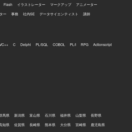
Flash
イラストレーター
マークアップ
アニメーター
ター
事務
社内SE
データサイエンティスト
講師
VC++
C
Delphi
PL/SQL
COBOL
PL/I
RPG
Actionscript
群馬県
新潟県
富山県
石川県
福井県
山梨県
長野県
高知県
佐賀県
長崎県
熊本県
大分県
宮崎県
鹿児島県