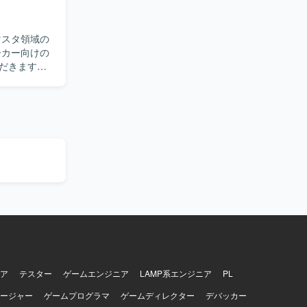
SD、COとい
マスタ領域の
ーズでのシステ
深く理解し
ただきます。
推進してい
アドオンを活
る経験を積む
トとなります。
ア
テスター
ゲームエンジニア
LAMP系エンジニア
PL
ージャー
ゲームプログラマ
ゲームディレクター
デバッカー