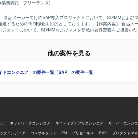
(業務委託・フリーランス)
行い、教育や説明も丁寧に対応していただける方を歓迎いたします。 【ポジショ
製造業向けの大規模なSAP S/4HANA導入プロジェクトに参画し、PS、
】 食品メーカー向けのSAP導入プロジェクトにおいて、SD/MMおよび
でFit to Standard方針の導入を経験していただけます。実現化フェ
るための体制強化を目的としております。 【作業内容】 食品メーカー向けの
加アドオン実装を通じて、標準機能と業務要件のフィット＆ギャップを
プロジェクトにおいて、SD/MMおよびマスタ領域の要件定義をご担当い
ら下流まで一貫した導入プロセスに関わることができます。 【開発環境】 SAP
整理や関係者との調整を行いながら、上流工程を中心にプロジェクトを
A環境において、PS、SD、CO各モジュールを中心に標準機能および追加
、主体的に上
テム構築を行っております。
を求めております。 【ポジションの魅力】 食品メーカー向けの大規模
他の案件を見る
プロジェクトにおいて、SD/MMおよびマスタ領域の上流工程をリードす
ことができます。 【開発環境】 SAPを中心としたERP環境での導入プロジェク
イドエンジニア」の案件一覧
「SAP」の案件一覧
ニア
ネットワークエンジニア
ネイティブアプリエンジニア
サーバーエンジニ
ックエンジニア
コンサルタント
PM
プリセールス
PMO
プロダクトマネ