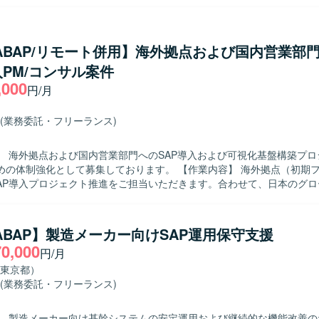
ただきます。財務会計寄りの元請PLを管理会計の知見で補完しつつ、エ
整・取りまとめを行い、要望を受け止めながら最適解を提案していただ
r側の若手メンバーのマネジメントもご担当いただきます。 【求める人物像】 管理
会計の双方を理解し、エンドユーザーの多様な要望に対して冷静かつ柔
/ABAP/リモート併用】海外拠点および国内営業部
めております。関係者とのコミュニケーションを通じて合意形成を図り
入PM/コンサル案件
推進できる方にご活躍いただきたいと考えております。 【ポジションの魅力】
,000
ーの重要プロジェクト立ち上げフェーズから参画でき、会計領域における
円/月
を主導的に経験していただけます。管理会計の専門性を活かしつつ、エ
手メンバーのマネジメントなど、上流マネジメントスキルも磨くことが
(業務委託・フリーランス)
】 海外拠点および国内営業部門へのSAP導入および可視化基盤構築プロ
化として募集しております。 【作業内容】 海外拠点（初期フェーズは
SAP導入プロジェクト推進をご担当いただきます。合わせて、日本のグ
るロジスティクス領域のSAP導入、および関連する可視化基盤の構築・
整理、設計支援などを行っていただきます。PMは全体計画策定や進行
クホルダー調整を担い、コンサルタントは各モジュールの要件定義、Fit&
/ABAP】製造メーカー向けSAP運用保守支援
などをリードしていただきます。 【求める人物像】 グローバルプロジェク
70,000
円/月
いて主体的にコミュニケーションを図り、関係者と協調しながら物事を
めております。お客様の業務を理解したうえで、論理的に説明しつつ合
東京都）
、変化のある状況でも柔軟に対応いただける方が望ましいです。 【ポジションの
(業務委託・フリーランス)
外拠点と日本のグローバル営業部門をまたぐ大規模なSAP導入プロジェク
。複数モジュールにまたがる業務・システム領域を経験できるとともに
】 製造メーカー向け基幹システムの安定運用および継続的な機能改善のた