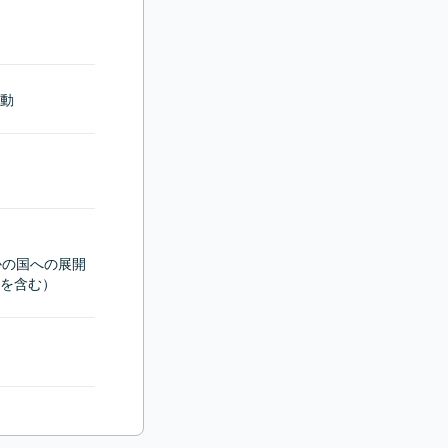
動
かの国への展開
を含む）