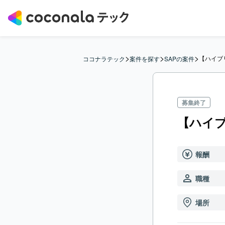
>
>
>
【ハイブ
ココナラテック
案件を探す
SAPの案件
募集終了
【ハイブ
報酬
職種
場所