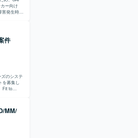
きます。グ
ケーション
障害発生時の
の問い合わ
作確認などを
ていただき
ル案件
況を整理
る環境で
よび概要設
キルを一層
ーズのシステ
。
トを募集し
す。現在の実
課題の検討
システム、
/MM/
まえた設定
主体的に推進し
検討し、関
ュニケーシ