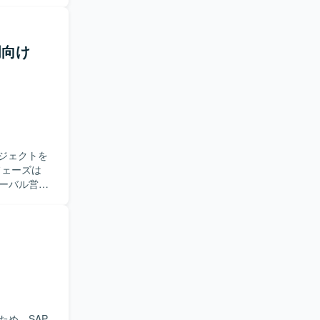
ンドユーザ
きます。ま
軟に対応で
門向け
、プロジェ
SAP導入
ンドとの要
できる環境
ジェクトを
ローバル営業
連携方針の
管理、課題管
Gap、設計
前に進めら
意形成をリ
トに参画い
、可視化基
め、SAP