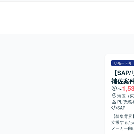
リモート可
【SAP
補佐案
1,5
〜
港区（東
PL
(業務
SAP
【募集背景
支援するため、
メーカー向