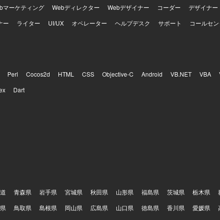
ebマーケティング
Webディレクター
Webデザイナー
コーダー
デザイナー
ナー
ライター
UI/UX
オペレーター
ヘルプデスク
サポート
コールセン
Perl
Cocos2d
HTML
CSS
Objective-C
Android
VB.NET
VBA
ex
Dart
道
青森県
岩手県
宮城県
秋田県
山形県
福島県
茨城県
栃木県
県
鳥取県
島根県
岡山県
広島県
山口県
徳島県
香川県
愛媛県