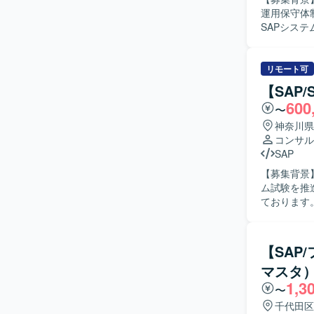
盤の構築に
運用保守体制を強
ローバル環
SAPシス
のスキル向上も期待できます。 【開
原因調査お
を対象とし
せ内容の分
担当してい
リモート可
ます。 【求める人物像】 SAPの業務・技術両面に主体的に取り組み、関係者と円滑にコミュニ
【SAP
ケーション
600
〜
し、顧客の
す。 【ポジションの魅力】 複数モジュール（SD/MM/PP）に関わりながら、導入後の運用保守
神奈川県
を通じてビ
コンサル
計者として
SAP
高めていただけます。 【開発環境】 SAP ER
【募集背景】
ABAPに
ム試験を推
ております。 【作業内容】 製造業向けのSAP S/4HANA導入プロジェクトに参画し
Standa
現化フェー
および対応
【SAP
販売管理、
マスタ
や検証、ユーザー対応を
1,3
る豊富な経験
〜
ていただけ
千代田区
係者と協調