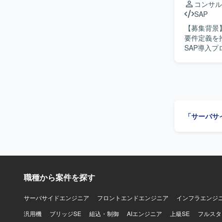
コンサル
ョンを円滑に
SAP
ンの魅力】 
【募集背景
った基幹領域
要件定義を推進す
ム試験や追
SAP導入
ながら、上流か
業務要件の
S/4HAN
ただきます。 【求める人物像】 関係者と円滑にコミュニケーションを取りながら
用したシス
流工程をリードできる方
SAP導入
「サーバサ
職種から案件を探す
サーバサイドエンジニア
フロントエンドエンジニア
インフラエンジ
汎用機
ブリッジSE
組込・制御
AIエンジニア
上級SE
フルスタ