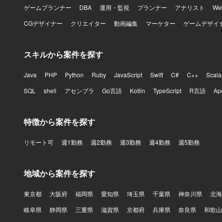
ゲームプランナー
DBA
運用・監視
プランナー
アナリスト
W
CGデザイナー
クリエイター
動画編集
マーケター
ゲームデザイ
スキルから案件を探す
Java
PHP
Python
Ruby
JavaScript
Swift
C#
C++
Scala
SQL
shell
アセンブラ
Go言語
Kotlin
TypeScript
R言語
Ap
特徴から案件を探す
リモート可
週1勤務
週2勤務
週3勤務
週4勤務
週5勤務
地域から案件を探す
東京都
大阪府
福岡県
愛知県
埼玉県
千葉県
神奈川県
北海
岐阜県
静岡県
三重県
滋賀県
京都府
兵庫県
奈良県
和歌山