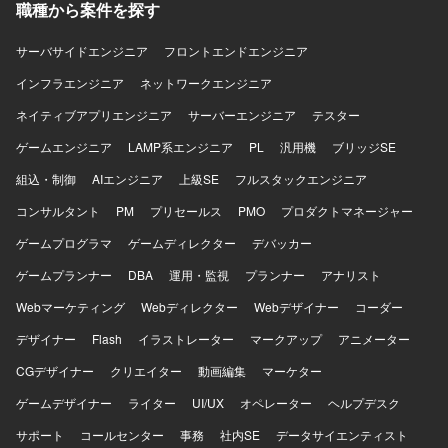
職種から案件を探す
迎いたします。 【ポジションの魅力】 IFS ERPというパッ
ケージを用いた基幹システム導入プロジェクトに参画いた
だくことで、会計・人事・資産管理・在庫・購買・生産管
サーバサイドエンジニア
フロントエンドエンジニア
理などの幅広い業務領域に触れることができます。 開発か
インフラエンジニア
ネットワークエンジニア
ら移行まで一連の工程に関わることで、ERP導入プロジェ
クトの全体像を理解しながらスキルアップできる環境で
ネイティブアプリエンジニア
サーバーエンジニア
テスター
す。 【開発環境】 PL/SQLを用いた開発環境下で、ERPパ
ゲームエンジニア
ッケージと連携するアドオンやデータ移行ロジックの実装
LAMP系エンジニア
PL
汎用機
ブリッジSE
を行います。
組込・制御
AIエンジニア
上級SE
フルスタックエンジニア
コンサルタント
PM
プリセールス
PMO
プロダクトマネージャー
ゲームプログラマ
ゲームディレクター
デバッカー
ゲームプランナー
DBA
運用・監視
プランナー
アナリスト
Webマーケティング
Webディレクター
Webデザイナー
コーダー
デザイナー
Flash
イラストレーター
マークアップ
アニメーター
CGデザイナー
クリエイター
動画編集
マーケター
ゲームデザイナー
ライター
UI/UX
オペレーター
ヘルプデスク
サポート
コールセンター
事務
社内SE
データサイエンティスト