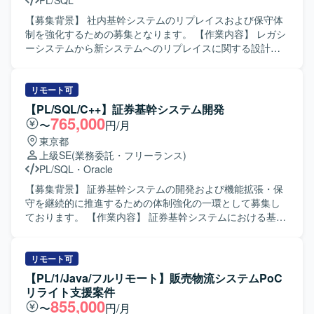
PL/SQL
【募集背景】 社内基幹システムのリプレイスおよび保守体
制を強化するための募集となります。 【作業内容】 レガシ
ーシステムから新システムへのリプレイスに関する設計・
開発・移行作業をご担当いただきます。既存の基幹システ
ムに対する保守、改修、問合せ対応、障害発生時の調査お
よび原因究明、改善対応なども実施いただきます。業務担
リモート可
当者との調整を行いながら、仕様整理や影響範囲の確認、
【PL/SQL/C++】証券基幹システム開発
テスト計画およびテスト実施、リリース後のフォローまで
765,000
〜
円/月
一連の作業をお願いいたします。 【求める人物像】 関係者
東京都
と円滑にコミュニケーションを取りながら主体的に動いて
上級SE
(業務委託・フリーランス)
いただける方を求めております。既存システムの仕様を自
PL/SQL
・
Oracle
らキャッチアップし、課題に対して粘り強く対応できる方
が望ましいです。 【ポジションの魅力】 基幹システムのリ
【募集背景】 証券基幹システムの開発および機能拡張・保
プレイスおよび保守を通じて、上流から下流まで一貫した
守を継続的に推進するための体制強化の一環として募集し
業務に携わることができます。長期的な保守・改善を通じ
ております。 【作業内容】 証券基幹システムにおける基本
て業務理解と技術力を同時に高めることができ、SQLや
設計から本番移行までの一連の工程をご担当いただきま
PL/SQLを活用したシステム開発・保守の経験を深められま
す。具体的には、要件を踏まえた基本設計の作成、総合テ
す。 【開発環境】 SQLおよびPL/SQLを中心とした基幹シ
スト計画の策定、関連する開発・改修作業の取りまとめ、
リモート可
ステム環境での開発・保守となります。Oracle関連技術を
案件管理や顧客との折衝などを行っていただきます。ま
【PL/1/Java/フルリモート】販売物流システムPoC
利用したシステムが想定されます。
た、PL/SQL、UNIX-C/C++、VB系言語などを用いた既存機
リライト支援案件
能の改修や追加開発にも携わっていただきます。 【求める
855,000
〜
円/月