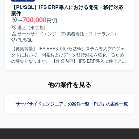
ら、リライトツールの評価やソースコード品質の確認とい
造、単体・結合テストまで一貫してご対応いただきます。
【PL/SQL】IFS ERP導入における開発・移行対応
った上流寄りの検証業務に携わることができます。 【開発
移行枠では、データ移行設計および実装、移行計画に基づ
案件
環境】 IBM汎用機(z/OS)環境上で動作する既存販売物流シ
いた移行検証や不具合修正などを担当していただきます。
700,000
〜
円/月
ステムと、Windows環境上のJava実行環境を利用いたしま
【求める人物像】 ERP導入プロジェクトにおいて、関係者
港区（東京都）
す。Java側ではSpring BatchおよびMyBatisを用い、データ
と連携しながら自律的にタスクを推進できる方を求めてお
サーバサイドエンジニア
(業務委託・フリーランス)
ベースにはPostgreSQLを想定しています。DaaSによりク
ります。課題発生時に原因を整理し、周囲と相談しつつ解
PL/SQL
ラウド上のデスクトップ環境へアクセスし作業を行ってい
決策を提案・実行できる協調性とコミュニケーション力の
ただきます。
ある方が望ましいです。 【ポジションの魅力】 大規模な基
【募集背景】 IFS ERPを用いた基幹システム導入プロジェ
幹システム導入プロジェクトに参画することで、IFS ERPを
クトにおいて、開発およびデータ移行対応を強化するため
はじめとしたERP導入のノウハウや、会計・人事・生産管
の募集となります。 【作業内容】 IFS ERP導入に伴うアド
理など複数業務領域の知見を広く身につけることができま
オン開発および移行対応を行っていただきます。 開発SE／
す。開発から移行まで一連の工程に携わることで、上流か
PGポジションでは、要件に基づいた詳細設計から製造、単
ら下流までの経験を積み、今後のキャリア形成に活かして
体・結合テストまでをご担当いただきます。 移行PGポジシ
他の案件を見る
いただける環境です。 【開発環境】 ERPパッケージとして
ョンでは、既存システムからIFS ERPへのデータ移行ロジッ
IFS ERPを利用し、PL/SQLを用いた開発およびデータ移行
クの設計および実装を行っていただきます。 移行SEポジシ
実装を行う環境となります。
ョンでは、データ移行方針の整理、移行設計、全体移行計
「サーバサイドエンジニア」の案件一覧
「PL/I」の案件一覧
画の策定や関係者との調整など、移行領域の統括をご担当
いただきます。 【求める人物像】 関係者と連携しながら主
体的にコミュニケーションを取れる方を求めております。
課題が発生した際に自ら状況整理と報告を行い、解決に向
けて粘り強く対応いただける方が望ましいです。 ERP導入
プロジェクト特有の変更や調整に柔軟に対応できる方を歓