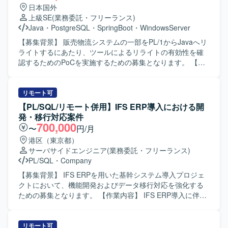
人物像】 複数の開発言語や環境に柔軟に対応でき、自ら課
日本国外
題を抽出し解決に向けて主体的に動ける方を求めておりま
上級SE
(業務委託・フリーランス)
す。顧客やチームメンバーとのコミュニケーションを大切
Java
・
PostgreSQL
・
SpringBoot
・
WindowsServer
にし、周囲と連携しながら品質と生産性の両立を意識して
業務に取り組んでいただける方にマッチするポジションで
【募集背景】 販売物流システムの一部をPL/1からJavaへリ
す。 【ポジションの魅力】 証券基幹システムという大規模
ライトするにあたり、ツールによるリライトの有効性を確
かつ高信頼性が求められる領域で、上流工程から本番移行
認するためのPoCを実施するための募集となります。 【作
まで一貫して携わることができます。複数の言語やOS環境
業内容】 z/OS要員として、JCLおよびPL/1の仕様解析を行
での開発経験を活かしつつ、証券業務知識やプロジェクト
い、IMS DBからのデータ抽出を実施していただきます。
マネジメントスキルを高めることができる環境です。顧客
Java要員として、ローカル環境でのJava実行環境の準備
リモート可
折衝や案件管理などを通じて、技術力だけでなくビジネス
や、RDB(PostgreSQL想定)の準備・データ投入を行ってい
【PL/SQL/リモート併用】IFS ERP導入における開
面でのスキルも磨いていただけます。 【開発環境】 Oracle
ただきます。そのうえで、生成されたJavaソースコードの
発・移行対応案件
データベース上でのPL/SQL開発を中心に、UNIX環境での
テスト実行を行い、テスト結果に基づいたドキュメント作
700,000
〜
円/月
C/C++およびCSHを用いた開発を行っております。フロン
成を実施していただきます。 【求める人物像】 ホスト系お
港区（東京都）
ト・バッチなどの各種機能においてVB6.0およびVB.NETを
よびJavaのいずれか、もしくは両方に強みを持ち、ツール
サーバサイドエンジニア
(業務委託・フリーランス)
活用したシステム構成となっております。
によるリライト結果を技術的な観点から評価できる方を求
PL/SQL
・
Company
めています。主体的に課題を抽出し、周囲とコミュニケー
ションを取りながら改善提案や検証を進めていただける方
【募集背景】 IFS ERPを用いた基幹システム導入プロジェ
が望ましいです。 【ポジションの魅力】 レガシー環境から
クトにおいて、機能開発およびデータ移行対応を強化する
JavaへのマイグレーションPoCに参画することで、ホスト
ための募集となります。 【作業内容】 IFS ERP導入に伴う
系資産のモダナイゼーションに関する知見を深めることが
各種開発およびデータ移行対応を行っていただきます。具
できます。z/OSやPL/1といったレガシー技術と、
体的には、会計・人事・資産管理・在庫・購買・生産管理
Java/Spring Batchなどのモダンな技術の両方に触れなが
などを統合する基幹システムに対して、詳細設計から製
リモート可