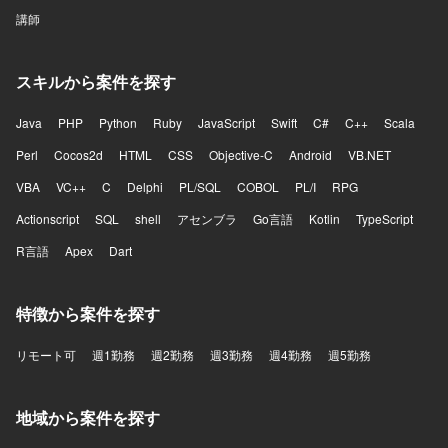
講師
スキルから案件を探す
Java
PHP
Python
Ruby
JavaScript
Swift
C#
C++
Scala
Perl
Cocos2d
HTML
CSS
Objective-C
Android
VB.NET
VBA
VC++
C
Delphi
PL/SQL
COBOL
PL/I
RPG
Actionscript
SQL
shell
アセンブラ
Go言語
Kotlin
TypeScript
R言語
Apex
Dart
特徴から案件を探す
リモート可
週1勤務
週2勤務
週3勤務
週4勤務
週5勤務
地域から案件を探す