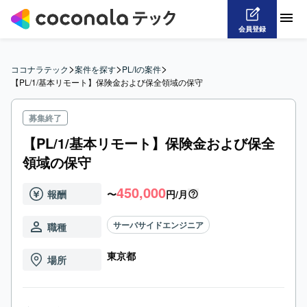
会員登録
>
>
>
ココナラテック
案件を探す
PL/Iの案件
【PL/1/基本リモート】保険金および保全領域の保守
募集終了
【PL/1/基本リモート】保険金および保全
領域の保守
450,000
報酬
〜
円/月
サーバサイドエンジニア
職種
東京都
場所