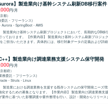
/Aurora】製造業向け基幹システム刷新DB移行案件
,000
円/月
京都）
務委託・フリーランス)
・
Aurora
・
SpringBoot
・
AWS
】 製造業向け基幹システム刷新プロジェクトにおいて、長期的なDB移
内容】 製造業向け基幹システム刷新プロジェクトにおける
務をご担当いただきます。具体的には、移行対象データの定義および詳
、データ修正（データクレンジング）、移行ツールの作成・改修、チュ
っていただきます。また、要件定義からテストまで一貫して携わってい
a/C++】製造業向け調達業務支援システム保守開発
きる方を求めております。チームメンバーと協調しながら、責任感を持
,000
円/月
画いただける方が望ましいです。 【ポジションの魅力】 大規模な基幹シス
ロジェクトにおいて、DB移行領域を上流からテストまで一貫して担当
京都府）
に関するスキルを幅広くかつ深く習得することができます。クラウドD
(業務委託・フリーランス)
ン基盤と連携した環境での経験を積むことができます。 【開発環境】 DBは
racle
・
Struts
・
Linux
ora（MySQL/PostgreSQL）を利用し、サーバーサイドはJava（Springbo
】 製造業における調達業務を支援する既存システムの保守開発ニーズ増
teを用いて開発しております。フロントエンドはReact（Next）およびTypeS
の募集となります。 【作業内容】 製造業向け調達業務支援システムに
ースコード管理にはGithub、コミュニケーションにはSlackやMicrosof
ザ要件に基づいた影響調査や要件整理を行い、設計・開発からリリース
ります。
業を実施していただきます。既存機能の改修や追加開発、仕様変更対応
自ら課題を発見し、チーム内で作業内容や方針の提