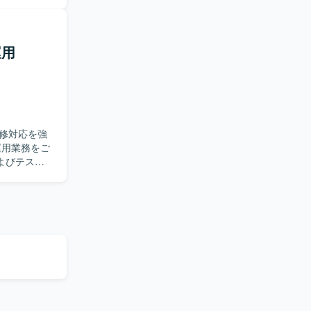
自走力をお
ことができ
運用
発スキルと
修対応を強
よびテスト
行い、単体テ
体的に業務
流から下流
とした業務シ