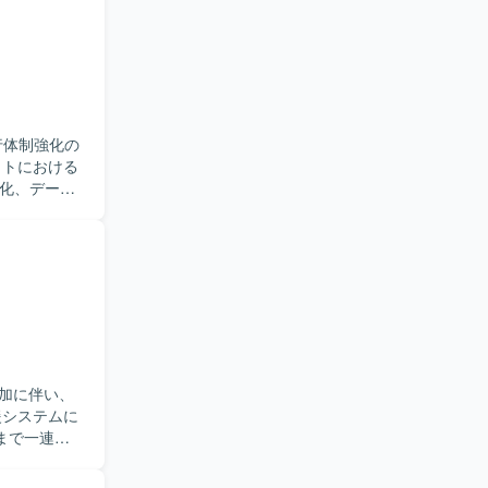
行体制強化の
細化、データ
ーニング対
ただきま
って長期的
できるため、
Bやモダンな
ot）や
加に伴い、
criptを採
tTeamsを
まで一連の
などを中心