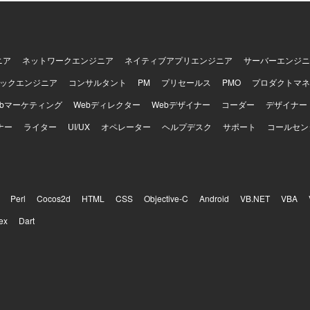
ニア
ネットワークエンジニア
ネイティブアプリエンジニア
サーバーエンジニ
ックエンジニア
コンサルタント
PM
プリセールス
PMO
プロダクトマネ
ebマーケティング
Webディレクター
Webデザイナー
コーダー
デザイナー
ナー
ライター
UI/UX
オペレーター
ヘルプデスク
サポート
コールセン
Perl
Cocos2d
HTML
CSS
Objective-C
Android
VB.NET
VBA
ex
Dart