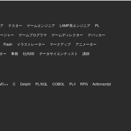
ア
テスター
ゲームエンジニア
LAMP系エンジニア
PL
ージャー
ゲームプログラマ
ゲームディレクター
デバッカー
Flash
イラストレーター
マークアップ
アニメーター
ター
事務
社内SE
データサイエンティスト
講師
VC++
C
Delphi
PL/SQL
COBOL
PL/I
RPG
Actionscript