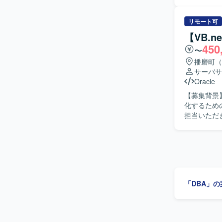
だきます。 【求める人物像】 チーム内において作業内容や方針の提案や改善ができる主体性の
ある方を求
持ちの方にご活躍いた
リモート可
える基幹系
【VB.
ます。上流
450
〜
プロジェクト推進力を磨くこ
PostgreSQ
播磨町（
サーバサ
Oracle
【募集背景
化するための募集となります。 【
担当いただ
を行っていた
ストから新基
像】 コミ
に取り組める方にマッチ
るため、既
まで一連の開
「DBA」
ステム開発の経験を深めるこ
た基幹シス