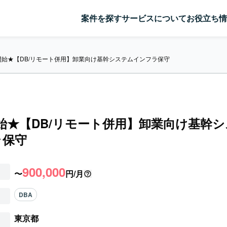
案件を探す
サービスについて
お役立ち情
開始★【DB/リモート併用】卸業向け基幹システムインフラ保守
始★【DB/リモート併用】卸業向け基幹
ラ保守
900,000
〜
円/月
DBA
東京都