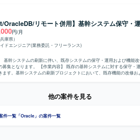
めています。影響調査からリリースまでを一人称でやり切れる責任感と
だきたいと考えています。 【ポジションの魅力】 製造業の調達業務を支
システムの保守開発に携わることで、業務理解と技術力の双方を高める
net/OracleDB/リモート併用】基幹システム保守・
の要件整理からリリースまで一貫して関わることで、フルスタックな開
,000
円/月
とができます。 【開発環境】 言語：Java、C++ DB：Oracle、
L FW：Struts OS：Linux
兵庫県）
イドエンジニア
(業務委託・フリーランス)
】 基幹システムの刷新に伴い、既存システムの保守・運用および機能改
作業内容】 既存の基幹システムに対する保守・運用業務をご
きます。基幹システムの刷新プロジェクトにおいて、既存機能の改修お
だきます。VB.netおよびOracleDBを用いたプログラム開発や改修を
幹システムとの結合テストまで一連の工程をご担当いただきます。 【求める人物
ュニケーションが円滑に取れる方を求めております。問題意識を持ち、主
他の案件を見る
するポジションです。 【ポジションの魅力】 基幹システム刷新に関わ
存システムの保守・運用のみならず、改修や結合テストなどを通じて上
発プロセスに携わることができます。VB.netおよびOracleDBを中心
の案件一覧
「Oracle」の案件一覧
とができます。 【開発環境】 VB.netおよびOracleDBを中心とし
テム開発・保守環境となります。