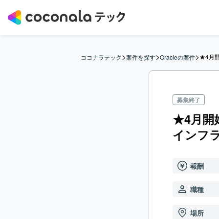
>
>
>
★4月
ココナラテック
案件を探す
Oracleの案件
募集終了
★4月開
インフ
報酬
職種
場所