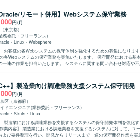
行っていただける方を求めています。一連の開発工程を主体的に進めら
ミュニケーションを取りながら品質と生産性の両立を図れる方が望まし
a/Oracle/リモート併用】Webシステム保守業務
ンの魅力】 業務に密着したシステムの保守開発を通じて、製造業の調達
,000
円/月
知識を深めることができます。影響調査からリリースまでを一貫して担
ら下流まで幅広い工程を経験でき、技術力と業務理解の双方を高められ
（東京都）
発環境】 言語：Java、C++ DB：Oracle、PostgreSQL FW：Struts OS：L
(業務委託・フリーランス)
racle
・
Linux
・
Websphere
 お客様の各Webシステムの保守体制を強化するための募集になります。 【作
様の各Webシステムの保守業務を実施いたします。 保守開発における基
の一連の作業を担当いたします。 システムに関する問い合わせ対応や不
との仕様確認を円滑に進めるため、コミュニケ
力が高い方を求めております。 保守開発メンバーと連携しながら課題管
迎いたします。 【ポジションの魅力】 複数のWebシステムの保守業
a/C++】製造業向け調達業務支援システム保守開発
、設計からリリースまで一貫した経験を積むことができます。 問い合わ
,000
円/月
じて、システム全体の構造理解や問題解決力を高めることができます。 【開発
aによるWebシステム、Oracleデータベース、Linux環境での保守開発を
京区（京都府）
イドエンジニア
(業務委託・フリーランス)
racle
・
Struts
・
Linux
】 製造業における調達業務を支援するシステムの保守開発体制を強化す
および要件整理を行い、開発からリリースまで一連の保守開発作業を実