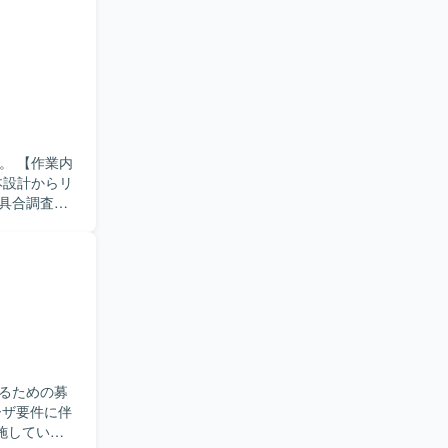
れ、関係者
いです。
業務に関す
当するた
る環境で
inux
業内
本設計からリ
具合調査な
理を主体的
せ対応や不
環
行います。
るための募
施していた