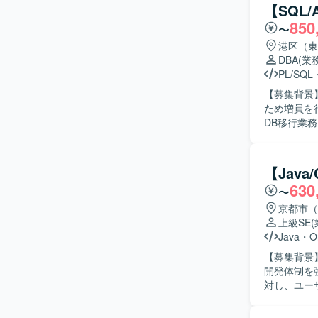
【SQL
850
〜
港区（東
DBA
(業
PL/SQL
【募集背景
ため増員を行っております。 【作業
DB移行業
マッピング
応などを行
す。 【求める人物像】 データモデルを正しく理解し、主体的にデータ移行設計から実装・検証
【Jav
まで対応で
630
〜
にプロジェクトへ参
テム刷新プ
京都市（
データ移行
上級SE
アプリケーショ
Java
・
O
AWS Aur
【募集背景
Hiberna
開発体制を強化するため
用しており、ソ
対し、ユー
使用してお
保守開発作
にご担当いただきます。 【求める人物像】 