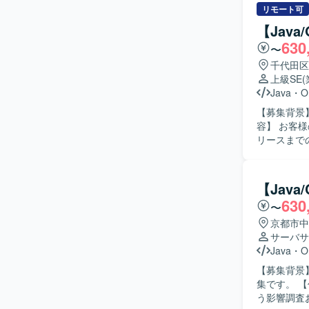
案・改善を
リモート可
と円滑にコ
【Jav
【ポジショ
630
〜
るドメイン
め、上流か
千代田区
す。 【開
上級SE
Java
・
O
【募集背景】
容】 お客
リースまで
ども実施いたします。 【求める人物像】 お客様
ーション能
に行っていただける方を歓
【Jav
務を通じて
630
〜
具合調査を通
境】 Jav
京都市中
サーバサ
Java
・
O
【募集背景
集です。 【作業内容】 製造業における調達業務を支援するシステムに対して、ユーザ要件に伴
う影響調査