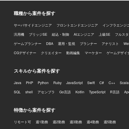
職種から案件を探す
サーバサイドエンジニア
フロントエンドエンジニア
インフラエンジ
汎用機
ブリッジSE
組込・制御
AIエンジニア
上級SE
フルスタ
ゲームプランナー
DBA
運用・監視
プランナー
アナリスト
W
CGデザイナー
クリエイター
動画編集
マーケター
ゲームデザイ
スキルから案件を探す
Java
PHP
Python
Ruby
JavaScript
Swift
C#
C++
Scala
SQL
shell
アセンブラ
Go言語
Kotlin
TypeScript
R言語
Ap
特徴から案件を探す
リモート可
週1勤務
週2勤務
週3勤務
週4勤務
週5勤務