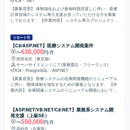
C#
・
.NET
立を意識して開発を進められる方が望ましいです。 【ポジ
ションの魅力】 業務系Webアプリケーション開発におい
【募集背景】 体制強化および参画時期見直しに伴い、原価
て、基本設計から単体テストまで一貫して携わることがで
計算領域のシステム導入支援を担っていただける方を募集
きるため、上流から下流までの開発経験を積むことができ
しております。 【作業内容】 システム導入プロジェクトに
ます。既存システムの継続開発案件のため、ドメイン知識
おいて、原価計算領域の詳細設計工程から参画していただ
を深めながら中長期的に関わることができる点も魅力で
きます。 会計および生産管理に関連する原価計算領域にお
す。 【開発環境】 VB.NETおよびASP.NETを用いたWebア
ける業務支援を中心に対応していただきます。 プロジェク
リモート可
プリケーション開発環境上で、SQLを利用したデータベー
トリーダーの補佐として、設計内容の整理や関係者との調
【C#/ASP.NET】医療システム開発案件
ス連携を行います。
整などを行っていただきます。 【求める人物像】 会計や生
630,000
〜
円/月
産管理の業務を理解しながら、システム導入に主体的に関
世田谷区（東京都）
わっていただける方を求めております。 リーダー補佐とし
サーバサイドエンジニア
(業務委託・フリーランス)
て周囲とコミュニケーションを取りつつ、責任感を持って
C#
・
PostgreSQL
・
ASP.NET
業務を推進いただける方を歓迎いたします。 【ポジション
の魅力】 管理会計・原価計算領域に特化した業務知識を活
【募集背景】 医療システムの在庫関連機能のリニューアル
かしつつ、システム導入プロジェクトの上流工程に関わる
に伴い、開発体制を強化するための募集となります。 【作
ことができます。 リーダー補佐ポジションとして、マネジ
業内容】 在庫関連システムのリニューアル開発において、
メント寄りの経験を積みながら業務支援スキルを高めてい
基本設計からテストまで一連の工程をご担当いただきま
ただけます。 【開発環境】 開発言語としてC#.net、
す。現行システムの調査を行い、新システムへの設計反
ASP.netが利用されております。
映、実装、単体・結合テスト、関連ドキュメントの作成な
【ASP.NET/VB.NET/C#.NET】業務系システム開
どを行っていただきます。 【求める人物像】 医療業界特有
発支援（上級SE）
の業務やルールを理解しようとする姿勢があり、ドキュメ
550,000
〜
円/月
ントを丁寧に作成できる方を求めております。チームメン
高砂市（兵庫県）