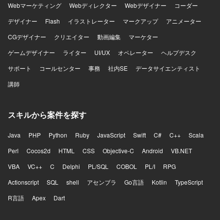
Webマーケティング
Webディレクター
Webデザイナー
コーダー
デザイナー
Flash
イラストレーター
マークアップ
アニメーター
CGデザイナー
クリエイター
動画編集
マーケター
ゲームデザイナー
ライター
UI/UX
オペレーター
ヘルプデスク
サポート
コールセンター
事務
社内SE
データサイエンティスト
講師
スキルから案件を探す
Java
PHP
Python
Ruby
JavaScript
Swift
C#
C++
Scala
Perl
Cocos2d
HTML
CSS
Objective-C
Android
VB.NET
VBA
VC++
C
Delphi
PL/SQL
COBOL
PL/I
RPG
Actionscript
SQL
shell
アセンブラ
Go言語
Kotlin
TypeScript
R言語
Apex
Dart