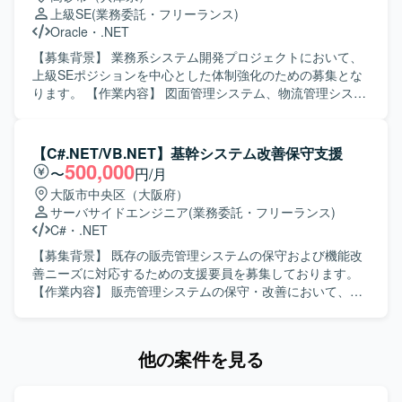
バーと積極的にコミュニケーションを取りながら、設計意
上級SE
(業務委託・フリーランス)
図を共有しつつ開発を進められる方が望ましいです。 【ポ
Oracle
・
.NET
ジションの魅力】 医療分野における在庫管理という社会的
意義の高い領域に携わることができ、長期的な継続開発を
【募集背景】 業務系システム開発プロジェクトにおいて、
通じて業務知識と技術力の双方を高めていただけます。基
上級SEポジションを中心とした体制強化のための募集とな
本設計以降の上流工程から参画できるため、設計スキルを
ります。 【作業内容】 図面管理システム、物流管理システ
磨きつつC#での開発経験をより深化させることができま
ム、在庫管理システム等の業務系システムにおいて、要件
す。 【開発環境】 C#、ASP.NET、SQLを用いたWebアプ
定義から結合テストまでの一連の工程を担当していただき
リケーション開発環境を想定しております。データベース
ます。既存システムの機能追加や改修、新規機能の設計・
【C#.NET/VB.NET】基幹システム改善保守支援
にはPostgreSQLなどのリレーショナルデータベースを利用
実装を行いながら、品質を意識した開発を推進していただ
500,000
〜
円/月
する構成となります。
きます。 【求める人物像】 お客様や上位SE、PGと円滑な
大阪市中央区（大阪府）
コミュニケーションを取りながら、主体的に業務を推進し
サーバサイドエンジニア
(業務委託・フリーランス)
ていただける方を求めています。複数システムを横断した
C#
・
.NET
業務理解を行い、状況に応じて柔軟に立ち回れる方が望ま
しいです。 【ポジションの魅力】 要件定義から結合テスト
【募集背景】 既存の販売管理システムの保守および機能改
まで上流から下流まで一貫して関わることができ、上級SE
善ニーズに対応するための支援要員を募集しております。
としてPL経験を活かしながら業務系システム開発のスキル
【作業内容】 販売管理システムの保守・改善において、要
をさらに高めていただけます。複数の業務領域のシステム
件確認から基本設計、開発、テスト、リリースまで一貫し
に携わることで、ドメイン知識や設計力を広く身につける
てご担当いただきます。既存機能の改修や不具合対応、新
ことができます。 【開発環境】 ASP.NET、VB.NET、
規機能追加などを行っていただきます。 【求める人物像】
他の案件を見る
C#.NET、PL/SQL、RDB（SQLServer、Oracle）などを用
主体的に業務を推進し、前向きかつ柔軟に対応できる方を
いた業務系システム開発環境となります。
求めております。 【ポジションの魅力】 上流工程からリリ
ースまで一連の工程に携わることができ、基幹系システム