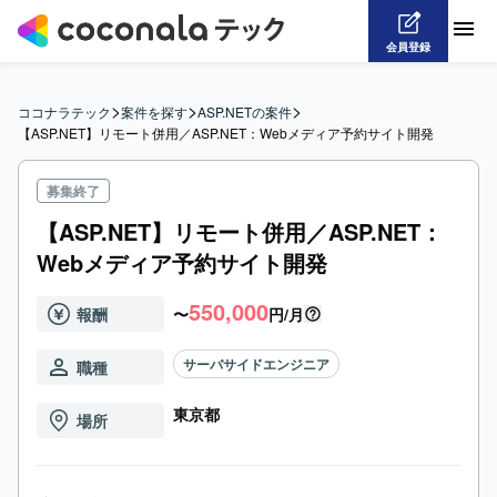
会員登録
>
>
>
ココナラテック
案件を探す
ASP.NETの案件
【ASP.NET】リモート併用／ASP.NET：Webメディア予約サイト開発
募集終了
【ASP.NET】リモート併用／ASP.NET：
Webメディア予約サイト開発
550,000
報酬
〜
円/月
サーバサイドエンジニア
職種
東京都
場所