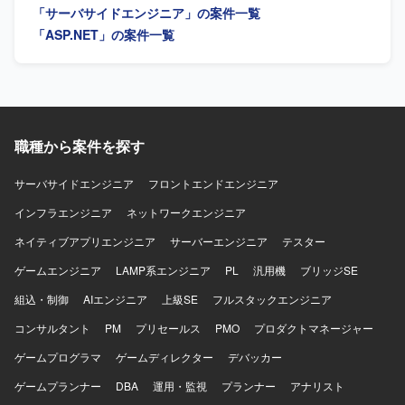
「サーバサイドエンジニア」の案件一覧
の保守・改善を通じて業務知識と開発スキルの双方を高め
ていただけます。 【開発環境】 C#.NET、VB.NETを用いた
「ASP.NET」の案件一覧
販売管理システムの開発・保守環境となります。
職種から案件を探す
サーバサイドエンジニア
フロントエンドエンジニア
インフラエンジニア
ネットワークエンジニア
ネイティブアプリエンジニア
サーバーエンジニア
テスター
ゲームエンジニア
LAMP系エンジニア
PL
汎用機
ブリッジSE
組込・制御
AIエンジニア
上級SE
フルスタックエンジニア
コンサルタント
PM
プリセールス
PMO
プロダクトマネージャー
ゲームプログラマ
ゲームディレクター
デバッカー
ゲームプランナー
DBA
運用・監視
プランナー
アナリスト