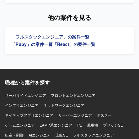
エコものさし」におけるAIツール「Food AI Ideator (FAI)」
できる環境となっております。 【開発環境】 AIコーディン
の新規開発および商品改良設計を行っていただきます。
グツール（Cursor / Codex / Claude Code 等）、Docker、
Ruby on RailsおよびVue.jsを用いた自社プロダクト・AIツ
他の案件を見る
GitHub、AWS を中心としたWebアプリケーション開発環境
ールのフロントエンドおよびバックエンド開発を担当し、
を想定しております。
クライアントの声を直接反映させる形で商品の改良設計を
進めていただきます。GCP（Vertex AI等）やAIコーディン
「フルスタックエンジニア」の案件一覧
グツールを組み合わせた先進的なAI機能の実装に携わり、3
～5人程度のチームでアジャイルな機能開発およびコード管
「Ruby」の案件一覧
「React」の案件一覧
理・プロジェクト推進を行っていただきます。要件定義か
ら基本設計、詳細設計、実装、テスト、運用・保守、プロ
ダクト改良まで一貫して関わっていただきます。 【求める
人物像】 システム全体の設計や仕組みづくり、アーキテク
チャの選定に主体的に挑戦したい方を求めています。新し
いプロダクトを0→1で育てる過程に興味があり、スタート
職種から案件を探す
アップでの開発に深く関わりたい方にマッチします。サス
テナビリティ分野（環境問題、食・農の課題解決）への興
サーバサイドエンジニア
フロントエンドエンジニア
味・関心をお持ちの方を歓迎いたします。 【ポジションの
インフラエンジニア
魅力】 環境負荷可視化という社会的意義の高い領域で、自
ネットワークエンジニア
社SaaSプロダクトのAIツール開発にフルスタックで関わる
ネイティブアプリエンジニア
サーバーエンジニア
テスター
ことができます。スタートアップならではのスピード感の
中で、クライアントの声を直接プロダクトに反映させる経
ゲームエンジニア
LAMP系エンジニア
PL
汎用機
ブリッジSE
験を積むことができ、GCP（Vertex AI等）や最新のAIコー
組込・制御
AIエンジニア
上級SE
フルスタックエンジニア
ディングツールを活用した先進的な開発に携わることがで