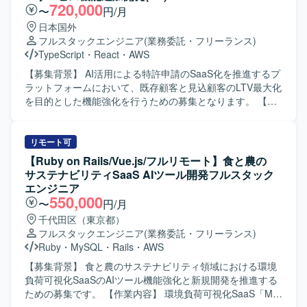
る方を求めています。 【ポジションの魅力】 大手ポイント
720,000
〜
円/月
発行企業へ自社開発の特許エンジンをパッケージ提供する
日本国外
経験を積めます。画面開発にとどまらず、スキーマ設計や
フルスタックエンジニア
(業務委託・フリーランス)
バックエンド実装まで一貫して携われます。 【開発環境】
TypeScript
・
React
・
AWS
Vue.js、React、Ruby on Railsを使用します。Claude
Code、GitHub Copilot、CodexなどのAIツールを活用した開
【募集背景】 AI活用による特許申請のSaaS化を推進するプ
発環境です。
ラットフォームにおいて、既存顧客と見込顧客のLTV最大化
を目的とした機能強化を行うための募集となります。 【作
業内容】 特許申請支援AIサービスの既存プラットフォーム
に対して、新機能の設計・実装・テストを担当いただきま
す。 SaaSシステムとして顧客ごとのデータが相互に混在・
リモート可
流出しないよう配慮した設計や、安定稼働を前提とした高
【Ruby on Rails/Vue.js/フルリモート】食と農の
品質な実装を行っていただきます。 AI駆動開発環境および
サステナビリティSaaS AIツール開発フルスタック
プロジェクト管理ツールを活用しながら、SEとして自走的
エンジニア
にタスクを推進いただきます。 【求める人物像】 AIコーデ
550,000
〜
円/月
ィングツールを積極的に活用しながらも、生成物の品質を
千代田区（東京都）
自らレビューし、改善を回せる方を求めています。 要件を
フルスタックエンジニア
(業務委託・フリーランス)
構造的に整理し、AIへの指示内容を自ら工夫できる方や、
Ruby
・
MySQL
・
Rails
・
AWS
変化のある環境でも主体的にタスクを進められる方がフィ
ットします。 【ポジションの魅力】 AI駆動開発を中核に据
【募集背景】 食と農のサステナビリティ領域における環境
えた開発プロセスを経験でき、LLMや各種AIツールを用い
負荷可視化SaaSのAIツール機能強化と新規開発を推進する
た最新の開発スタイルに携わることができます。 特許申請
ための募集です。 【作業内容】 環境負荷可視化SaaS「My
という専門領域のナレッジとSaaS開発の知見を同時に習得