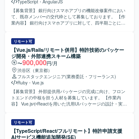
TypeScript
・
AngularJS
の刷新に関する経験を積むことができます。 【開発環境】
PHP、TypeScript、React、Next.js、Golangを使用します。
【募集背景】 銀行向けスマホアプリの機能改修案件におい
インフラはKubernetes、AWS、Amazon Aurora MySQLで
て、既存メンバーの交代枠として募集しております。 【作
す。Mac、JetBrains IDE、VSCode、GitHub、Docker、
業内容】 銀行向けスマホアプリに対して、四半期ごとに計
GitHub Actions、Datadog、Terraform、ChatGPT、Claude
画される機能改修に参画していただきます。要件に基づ
Codeを利用します。
き、フロントエンドおよびバックエンド双方の設計・実
装・テストまで一連の工程を担当していただきます。スマ
リモート可
ホ実機での動作確認やテストも行っていただきます。 【求
【Vue.js/Rails/リモート併用】特許技術のパッケー
める人物像】 フロントエンドとバックエンド双方の技術に
ジ開発・外部連携スキーム構築
主体的に取り組み、チームと連携しながら着実にタスクを
900,000
〜
円/月
遂行できる方を求めております。仕様変更や機能追加にも
渋谷区（東京都）
柔軟に対応し、品質を意識した開発ができる方が望ましい
フルスタックエンジニア
(業務委託・フリーランス)
です。 【ポジションの魅力】 銀行向けスマホアプリという
Ruby
・
Vue.js
ユーザー数の多いプロダクトに携わることで、大規模サー
ビスの機能改修サイクルを通じた経験を積むことができま
【募集背景】 外部提供用パッケージの完成に向け、フロン
す。フロントエンドとバックエンドの両方に関わるため、
トエンドの中核を担う人材を募集しています。 【作業内
フルスタック寄りのスキルを高めることができます。 【開
容】 Vue.jsやReactを用いた汎用UIパッケージの設計・実装
発環境】 フロントエンドはTypeScriptおよびAngularを使用
を担当します。外部企業とのデータ連携を前提としたAPI・
し、バックエンドはJavaおよびSpring Bootを用いた構成と
データスキーマの設計および実装を行います。WebViewや
なっております。
ブラウザなど多様な動作環境で安定稼働するフロントエン
リモート可
ドを構築します。 【求める人物像】 フロントエンド開発を
【TypeScript/React/フルリモート】特許申請支援
起点に、システム全体の仕組みづくりに主体的に取り組め
AIサービス機能追加開発(SE)