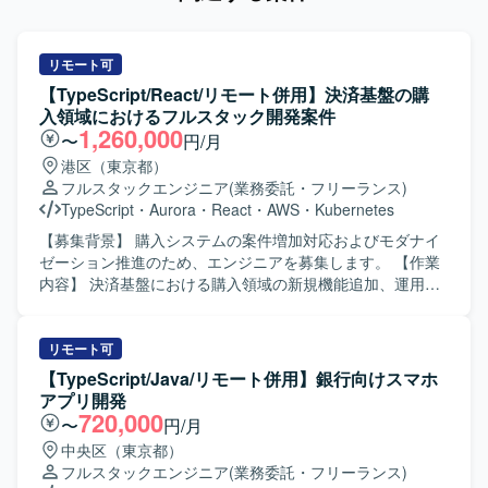
リモート可
【TypeScript/React/リモート併用】決済基盤の購
入領域におけるフルスタック開発案件
1,260,000
〜
円/月
港区（東京都）
フルスタックエンジニア
(業務委託・フリーランス)
TypeScript
・
Aurora
・
React
・
AWS
・
Kubernetes
【募集背景】 購入システムの案件増加対応およびモダナイ
ゼーション推進のため、エンジニアを募集します。 【作業
内容】 決済基盤における購入領域の新規機能追加、運用保
守、改善開発を担当します。プロジェクトのリードから設
計、開発までを一貫して担当します。現行システムの開発
およびモダナイゼーションに必要な作業をチームで進めま
リモート可
す。 【求める人物像】 積極的にコミュニケーションを取
【TypeScript/Java/リモート併用】銀行向けスマホ
り、課題の発見、分析、提案、解決に関心を持って取り組
アプリ開発
める方を求めます。チーム開発の経験があり、生成AIを含
720,000
〜
円/月
む新しい技術への挑戦を継続できる方を歓迎します。 【ポ
中央区（東京都）
ジションの魅力】 国内有数の決済トラフィックを支えるプ
フルスタックエンジニア
(業務委託・フリーランス)
ラットフォームのモダナイゼーションに携わり、決済基盤