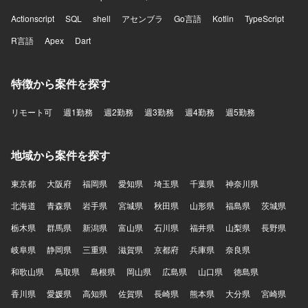
Actionscript
SQL
shell
アセンブラ
Go言語
Kotlin
TypeScript
R言語
Apex
Dart
特徴から案件を探す
リモート可
週1勤務
週2勤務
週3勤務
週4勤務
週5勤務
地域から案件を探す
東京都
大阪府
福岡県
愛知県
埼玉県
千葉県
神奈川県
北海道
青森県
岩手県
宮城県
秋田県
山形県
福島県
茨城県
栃木県
群馬県
新潟県
富山県
石川県
福井県
山梨県
長野県
岐阜県
静岡県
三重県
滋賀県
京都府
兵庫県
奈良県
和歌山県
鳥取県
島根県
岡山県
広島県
山口県
徳島県
香川県
愛媛県
高知県
佐賀県
長崎県
熊本県
大分県
宮崎県