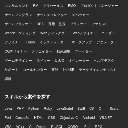
きます。 【開発環境】 フロントエンドはVue.js 3系および
コンサルタント
PM
プリセールス
PMO
プロダクトマネージャー
Nuxt.js 3系、バックエンドはRuby 3系およびRuby on Rails
ゲームプログラマ
7系を利用しています。DBはMySQL 8系、コンテナは
ゲームディレクター
デバッカー
Dockerを使用しています。インフラはAWS（EC2, Aurora,
ゲームプランナー
DBA
運用・監視
プランナー
アナリスト
SES, WAF, S3等）およびGCP（Vertex AIなど）を組み合わ
せ、CIにはCircleCIを利用しています。開発ツールとして
Webマーケティング
Webディレクター
Webデザイナー
コーダー
GitHub, Github Projects, Notion, Teams, Slack, Google
デザイナー
Flash
イラストレーター
マークアップ
アニメーター
Meet、AIコーディングツールとしてVisual Studio Code,
Cursor, Claude Code, Gemini CLIを使用しています。
CGデザイナー
クリエイター
動画編集
マーケター
ゲームデザイナー
ライター
UI/UX
オペレーター
ヘルプデスク
サポート
コールセンター
事務
社内SE
データサイエンティスト
講師
スキルから案件を探す
Java
PHP
Python
Ruby
JavaScript
Swift
C#
C++
Scala
Perl
Cocos2d
HTML
CSS
Objective-C
Android
VB.NET
VBA
VC++
C
Delphi
PL/SQL
COBOL
PL/I
RPG