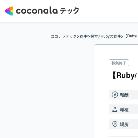
>
>
>
【Rub
ココナラテック
案件を探す
Rubyの案件
募集終了
【Rub
報酬
職種
場所