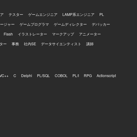
ることがで
プロジェク
用した開発・
ア
テスター
ゲームエンジニア
LAMP系エンジニア
PL
きます。
ージャー
ゲームプログラマ
ゲームディレクター
デバッカー
Redis、
act、
Flash
イラストレーター
マークアップ
アニメーター
インフラは
nstalkな
ター
事務
社内SE
データサイエンティスト
講師
、GitHub、
VC++
C
Delphi
PL/SQL
COBOL
PL/I
RPG
Actionscript