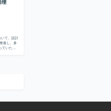
経理
運用・保
メンバーの
磨いていた
。新しいプ
たい方にマ
用しておりま
心をお持ち
Cache、
ます。データ
。スタートア
おります。開発
おいて、設計
る経験を積
、
推進し、多
進的な開発に
す。
っていただ
系、コンテナは
よび進捗管
び
装や、必要に
ールとして
仕様・スケ
グツールとして
ューを通じ
アップも行
もプロジェ
し、多数の
ックを素早
発見し、解