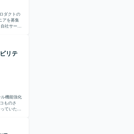
ロダクトの
ニアを募集
に所属し、
ムの業務生
近い歴史のあ
プロダクト
テナビリテ
月単位のプ
一貫してご
な判断にお
。 【求
画いただけ
開発を進め
と連携しな
ール機能強化
ない状況で
いて表層的
を行っていただ
た思考プロ
トエンドおよ
設計を進め
を通じてユ
的なAI機能
当できるた
プロジェク
ャ選定やパ