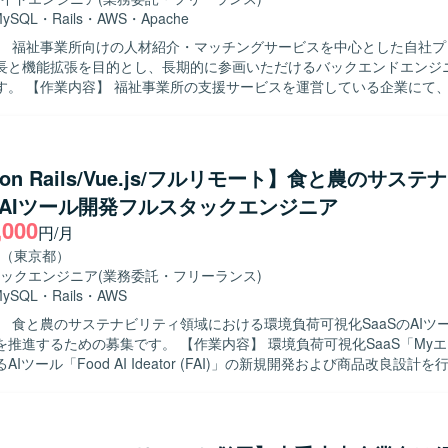
MySQL
・
Rails
・
AWS
・
Apache
】 福祉事業所向けの人材紹介・マッチングサービスを中心とした自社プ
長と機能拡張を目的とし、長期的に参画いただけるバックエンドエンジ
いる企業にて、自社サービ
発をご担当いただきます。人材紹介・マッチングサービスの開発チーム
ットサービスの顧客価値向上を目的とした開発や、社内基幹業務システ
ための開発など、多岐にわたる開発案件に携わっていただきます。 5年
トのため、既存の開発基盤や組織風土をキャッチアップいただきつつ、
 on Rails/Vue.js/フルリモート】食と農のサス
していただきます。 フルサイクル型のプロダクト開発現場として、数人
S AIツール開発フルスタックエンジニア
における要件定義〜設計〜実装〜テストまでの各工程を、計画策定から
,000
きます。 また、アーキテクチャ選定やパフォーマンス改善などの技術的
円/月
根拠を持って意思決定し、若手メンバーの多いチームを率いていただきます
（東京都）
】 プロダクトや事業内容への理解を深めながら、安定的かつ長期的に参
ックエンジニア
(業務委託・フリーランス)
ております。複数のエンジニア、PdM、デザイナーと密に協働しながら
MySQL
・
Rails
・
AWS
め、コラボレーションとコミュニケーションを大切にし、自発的に周囲
】 食と農のサステナビリティ領域における環境負荷可視化SaaSのAIツ
決に取り組める方にマッチいたします。 明確なアーキテクチャが存在し
募集です。 【作業内容】 環境負荷可視化SaaS「Myエコものさ
背景や全体像を把握したうえで自ら考えて推進できる方や、各案件につ
Iツール「Food AI Ideator (FAI)」の新規開発および商品改良設計
にとどまらず、用いられている技術や直面した課題、その対応策といっ
by on RailsおよびVue.jsを用いた自社プロダクト・AIツールのフロン
考えられる方を歓迎いたします。 【ポジションの魅力】 グロース型の小規
ンド開発を担当し、クライアントの声を直接反映させる形で商品の改良
く、事業やプロダクトへの理解を深めながら、継続的な改善や機能追加
す。GCP（Vertex AI等）やAIコーディングツールを組み合わせた先進
の向上に直接貢献できるポジションです。フルサイクルで開発工程を担
わり、3～5人程度のチームでアジャイルな機能開発およびコード管理・
義から実装・テストまで一貫した経験を積むことができ、アーキテクチ