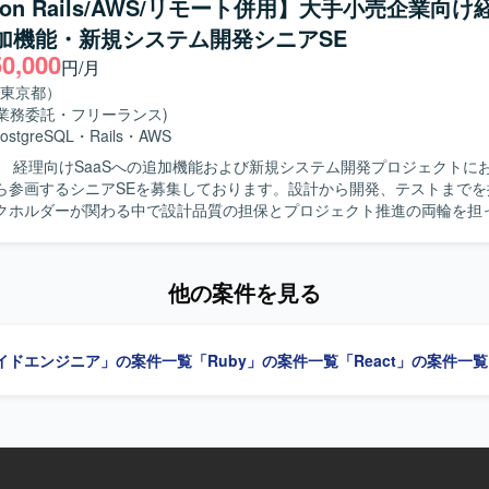
y on Rails/AWS/リモート併用】大手小売企業向け
っていただきます。要件定義から基本設計、詳細設計、実装、テスト、
ス改善など技術的な意思決定にも主体的に関わることができます。若手
追加機能・新規システム開発シニアSE
まで一貫して関わっていただきます。 【求める人物像】 システム全体の設
を率いる経験を通じて、技術的リードやチームビルディングのスキルも
50,000
づくり、アーキテクチャの選定に主体的に挑戦したい方を求めています
円/月
0→1で育てる過程に興味があり、スタートアップでの開発に深く関わり
ipt、React.js、Jest、CodeceptJS、Playwright、Storybookなどを活
東京都）
。サステナビリティ分野（環境問題、食・農の課題解決）への興味・関
WS（ALB、Fargate、Aurora、S3、Lambda、CloudFront、Elasti
(業務委託・フリーランス)
力】 環境負荷可視化という社会的意義の高い領域
）上に構築されており、Dockerを使用したコンテナ環境で運用しており
ostgreSQL
・
Rails
・
AWS
aaSプロダクトのAIツール開発にフルスタックで関わることができます
QL、Redis、Elasticsearchを利用し、Nginxを用いた構成となって
】 経理向けSaaSへの追加機能および新規システム開発プロジェクトに
はのスピード感の中で、クライアントの声を直接プロダクトに反映させ
hub、GitHub ActionsやJenkins、Slackを活用し、Datadog、Fluentd
ら参画するシニアSEを募集しております。設計から開発、テストまでを
、GCP（Vertex AI等）や最新のAIコーディングツールを活用した先
ry、Redashなどによるモニタリングやデータ分析の仕組みが整っておりま
クホルダーが関わる中で設計品質の担保とプロジェクト推進の両輪を担
ドはVue.js 3系およびNuxt.js 3系、バック
y 3系およびRuby on Rails 7系を利用しています。DBはMySQL 8
主担当として実施いただきます。設計からテストにかけてのWBS策定お
使用しています。インフラはAWS（EC2, Aurora, SES, WAF, S3等）およ
ただきます。Ruby on Railsを用いた汎用的で保守性の高い設計・実
rtex AIなど）を組み合わせ、CIにはCircleCIを利用しています。開発ツ
他の案件を見る
検証・PoCを実施していただきます。プロダクトチームや関係各社との
ithub Projects, Notion, Teams, Slack, Google Meet、AIコーディン
整を行っていただきます。提案・報告資料の作成や、設計・コードレビ
udio Code, Cursor, Claude Code, Gemini CLIを使用しています。
もお任せいたします。既存の要件定義成果物や引き継ぎ資料のキャッチ
イドエンジニア」の案件一覧
「Ruby」の案件一覧
「React」の案件一覧
自ら整理し、たたき台を作って前に進めら
めております。実装だけでなく、ドキュメントや資料作成、関係者調整
と捉えられる方を歓迎いたします。顧客およびチーム双方と丁寧に連携
重しながら進められる方を想定しております。ドメイン知識や業務ロジ
アップし、設計に落とし込める方、品質課題やボトルネックを自発的に
方にご活躍いただけます。 【ポジションの魅力】 経理向けSaaSの追加