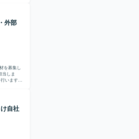
備を行いま
GraphQL) デ
 バージョン管
発・外部
を利用していま
材を募集し
を行います。
【求め
取り組める
クエンド実
所向け自社