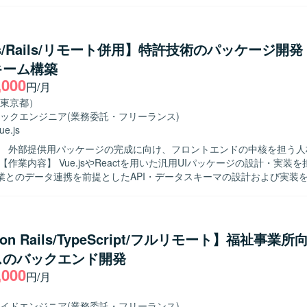
。 既存機能の改善・バグ修正を行います。 コードレビュー、テスト整
業譲渡後の統合）に伴うシステム改善を行います。 【開発環境】 フレームワーク
/ Rails 7.1 フロントエンド : React 18 / TypeScript 5.1 / Apollo Client (
Figma など データベース : Amazon RDS インフラ : AWS (ECS)
.js/Rails/リモート併用】特許技術のパッケージ開
GitHub コミュニケーション/タスク管理 : Slack, Google Meet, Notion 
キーム構築
,000
円/月
東京都）
ックエンジニア
(業務委託・フリーランス)
ue.js
】 外部提供用パッケージの完成に向け、フロントエンドの中核を担う人
業とのデータ連携を前提としたAPI・データスキーマの設計および実装
wやブラウザなど多様な動作環境で安定稼働するフロントエンドを構築します。 
 フロントエンド開発を起点に、システム全体の仕組みづくりに主体的に
ント発行企業へ自社開発の特許エンジンを
提供する経験を積めます。画面開発にとどまらず、スキーマ設計やバッ
 on Rails/TypeScript/フルリモート】福祉事業
ue.js、React、Ruby on Railsを使用します。
スのバックエンド開発
Code、GitHub Copilot、CodexなどのAIツールを活用した開発環境です。
,000
円/月
イドエンジニア
(業務委託・フリーランス)