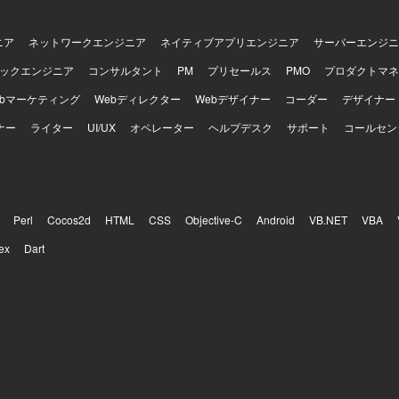
新規システム開発において、設計フェーズからテストまで一貫して関わ
ョンです。多数のステークホルダーと連携しながら、設計品質の担保と
する経験を積むことができます。Ruby on RailsやAWS、生成AIを活
ニア
ネットワークエンジニア
ネイティブアプリエンジニア
サーバーエンジニ
、モダンな技術スタックを活かした上流工程中心の業務に携わることがで
ックエンジニア
コンサルタント
PM
プリセールス
PMO
プロダクトマネ
ックエンドはGo、Ruby on Rails、Unicorn、Nginx、PostgreSQL、
Elasticsearchなどを利用しております。フロントエンドはTypeScript、Re
ebマーケティング
Webディレクター
Webデザイナー
コーダー
デザイナー
tyled-components、Storybook、Webpackなどを利用しております。
ナー
DS、ElastiCache、S3、ElasticsearchService、Lambda、ElasticBea
ライター
UI/UX
オペレーター
ヘルプデスク
サポート
コールセン
ble、Datadog、CircleCI、Engine Yardなどを利用しております。その他
IRA、Notionなどのツールを利用しております。
Perl
Cocos2d
HTML
CSS
Objective-C
Android
VB.NET
VBA
ex
Dart