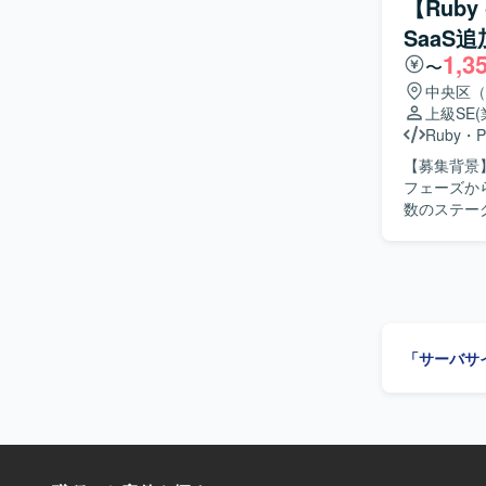
【Rub
ト推進を行
フォーマン
SaaS
守、プロダクト改良
多いチーム
1,3
計や仕組み
だけます。 【開発環境】 バックエンドはRuby、Ruby on Railsを中心とし、フロントエンドに
〜
ロダクトを
はTypeScr
中央区（
ッチします
す。インフラはA
上級SE
の方を歓迎いたします。 【ポジションの魅
WAFなど
Ruby
・
P
で、自社S
ベースはMyS
【募集背景
ップならで
フローではGit
フェーズか
むことができ
BigQue
数のステー
携わることができます。 【開発環境】 フロントエン
きます。 【作業内容】 設計課題ドキュメントの作成・管理（課題の整理・起票、関係者との解
エンドはRub
消推進）を
Dockerを
理を行ってい
GCP（Ve
応じた技術
GitHub, G
ジュール調
Visual St
た品質担保
「サーバサ
っていただきます。 【求める人物像】 曖昧な課題を
れる方を求
クトの価値
関係者を尊
くキャッチ
決までの道筋を示せる