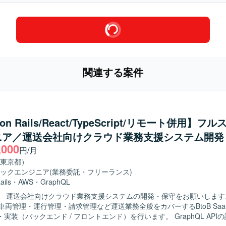
関連する案件
 on Rails/React/TypeScript/リモート併用】フ
ニア／運送会社向けクラウド業務支援システム開発
,000
円/月
東京都）
ックエンジニア
(業務委託・フリーランス)
ails
・
AWS
・
GraphQL
】 運送会社向けクラウド業務支援システムの開発・保守をお願いします
車両管理・運行管理・請求管理など運送業務全般をカバーするBtoB Saa
実装（バックエンド / フロントエンド）を行います。 GraphQL API