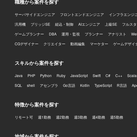
職種から案件を探す
機能および
きるポジシ
ト推進を主導
サーバサイドエンジニア
フロントエンドエンジニア
インフラエンジ
PoCなど
汎用機
ブリッジSE
組込・制御
AIエンジニア
上級SE
フルスタ
【開発環境】 バ
Docker、
ゲームプランナー
DBA
運用・監視
プランナー
アナリスト
W
Redux、s
CGデザイナー
クリエイター
動画編集
マーケター
ゲームデザイ
AWS（EC2、R
ど）、Ansi
Slack、J
スキルから案件を探す
Java
PHP
Python
Ruby
JavaScript
Swift
C#
C++
Scala
SQL
shell
アセンブラ
Go言語
Kotlin
TypeScript
R言語
Ap
特徴から案件を探す
リモート可
週1勤務
週2勤務
週3勤務
週4勤務
週5勤務
地域から案件を探す