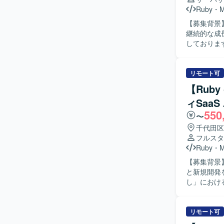
Ruby
・
【募集背景
継続的な成
しております。 【作業内容】 福祉事業所の支援サービスを運営して
スの追加開
インターネ
産性向上の
リモート可
るプロダク
【Ruby
開発に参画
ィSaa
ロジェクト
550
担当いただ
〜
いて、自ら
千代田区
める人物像
フルスタ
る方を求め
Ruby
・
る環境のた
【募集背景
がら課題解
と新規開発を推進するための
も、業務の
し」におけるA
な機能理解
きます。Ru
セスまで踏み込んで
びバックエ
模案件が多
ていただきま
リモート可
ーザー価値
の実装に携
め、要件定