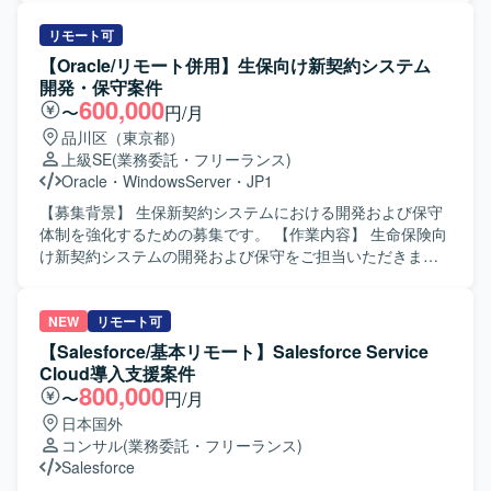
能動的に日本語でコミュニケーションを取りながら、関係
【求める人物像】 SAP業務に精通し、関係者とコミュニケ
者と連携し主体的に課題解決に取り組める方にご活躍いた
ーションを取りながら主体的に要件整理と設計を進めてい
リモート可
だきたいと考えております。長期的な参画を前提に、継続
ただける方を求めております。 【ポジションの魅力】 基幹
【Oracle/リモート併用】生保向け新契約システム
的な改善提案や業務理解の深化に取り組んでいただける方
システム全体のSAP導入プロジェクトに上流工程から参画
開発・保守案件
を歓迎いたします。 【ポジションの魅力】 法人向けコンタ
でき、販売管理や購買管理／在庫管理領域での業務知見と
600,000
〜
円/月
クトセンター領域において、Salesforce Service Cloudや
SAPスキルを高めていただけます。 【開発環境】 SAP
品川区（東京都）
Data Cloud / Agentforceなどの最新機能を活用した構築プロ
S/4HANAを中心とした基幹システム環境となります。
上級SE
(業務委託・フリーランス)
ジェクトに上流から参画できる環境です。PM/PL/SEそれぞ
Oracle
・
WindowsServer
・
JP1
れのポジションで、大規模案件の推進経験や外部連携を含
む統合案件の知見を深めながら、長期的な視点でキャリア
【募集背景】 生保新契約システムにおける開発および保守
形成に取り組んでいただけます。 【開発環境】 Salesforce
体制を強化するための募集です。 【作業内容】 生命保険向
Service Cloudを中心とした構成にて、CTIや外部システム
け新契約システムの開発および保守をご担当いただきま
とのAPI・SSO・バッチ連携などを含む環境での構築・開発
す。顧客担当社員と直接やり取りを行いながら、要件の整
を行います。
理や仕様調整を行い、上流工程を中心に対応を進めていた
だきます。案件リーダーとして要件作成や取り纏め、チー
NEW
リモート可
ム内の担当割りなども行っていただきます。 【求める人物
【Salesforce/基本リモート】Salesforce Service
像】 顧客担当社員とのやり取りを円滑に進められる高いコ
Cloud導入支援案件
ミュニケーション能力をお持ちの方を求めています。生命
800,000
〜
円/月
保険業務に対する理解を持ち、主体的に課題を整理しなが
日本国外
ら周囲と協調してプロジェクトを推進できる方が望ましい
コンサル
(業務委託・フリーランス)
です。 【ポジションの魅力】 大規模な生命保険向け新契約
Salesforce
システムに携わることで、業務知見と上流工程の経験をさ