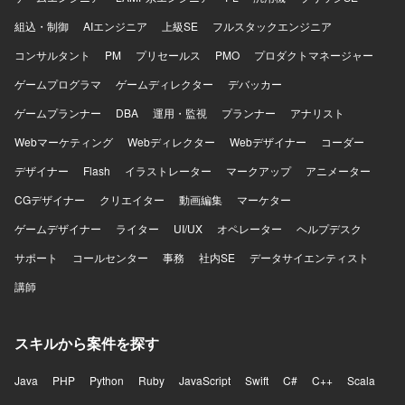
組込・制御
AIエンジニア
上級SE
フルスタックエンジニア
コンサルタント
PM
プリセールス
PMO
プロダクトマネージャー
ゲームプログラマ
ゲームディレクター
デバッカー
ゲームプランナー
DBA
運用・監視
プランナー
アナリスト
Webマーケティング
Webディレクター
Webデザイナー
コーダー
デザイナー
Flash
イラストレーター
マークアップ
アニメーター
CGデザイナー
クリエイター
動画編集
マーケター
ゲームデザイナー
ライター
UI/UX
オペレーター
ヘルプデスク
サポート
コールセンター
事務
社内SE
データサイエンティスト
講師
スキルから案件を探す
Java
PHP
Python
Ruby
JavaScript
Swift
C#
C++
Scala