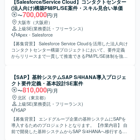
【Salesforce/Service Cloud】コンタクトセンター
理、対応内容の説明を実施していただきます。 ・既存機能
(法人向け)構築PM/PL/SE案件・スキル見合い単価
の仕様に関する質疑応答や、標準機能および軽微なApex、
700,000
〜
円/月
Visualforceを用いた機能改修を行っていただきます。 ・新
大阪市（大阪府）
規機能について、対応方針の検討から設計・実装・受け入
上級SE
(業務委託・フリーランス)
れまで一連の対応を担当していただきます。 ・その他、関
Apex
・
Salesforce
連する開発要件についても状況に応じて対応していただき
ます。 【求める人物像】 ・顧客とのコミュニケーションを
【募集背景】 Salesforce Service Cloudを活用した法人向け
通じて課題を整理し、自ら主体的に提案・推進していただ
コンタクトセンター構築プロジェクトにおいて、要件定義
ける方を求めております。 ・Salesforceに関する知識や経
からリリースまで一貫して推進できるPM/PL/SE体制を強化
験を活かしつつ、新しい機能や周辺サービスについても前
するための募集となります。 【作業内容】 PMとしては、
向きにキャッチアップしていただける方が望ましいです。
プロジェクト全体の進捗・課題・リスク管理、スケジュー
【ポジションの魅力】 ・Salesforceの複数クラウド
ル調整、顧客折衝、各種会議のファシリテート、メンバー
【SAP】基幹システムSAP S/4HANA導入プロジェ
（ServiceCloud, SalesCloud, Classic環境など）に関わるこ
管理、成果物レビューおよび品質・納期・スコープ管理を
クト要件定義・基本設計SE案件
とで、幅広い機能・領域の知見を深めていただけます。 ・
ご担当いただきます。 PLとしては、業務要件整理、業務お
810,000
〜
円/月
顧客折衝から実装まで一貫して対応することで、上流工程
よび運用フロー設計、Salesforce機能設計・仕様調整、設計
北区（東京都）
から開発までのスキルをバランスよく高めることができま
レビュー、開発メンバーの管理・フォロー、テスト計画や
上級SE
(業務委託・フリーランス)
す。 ・継続的な保守・改善を通じて、長期的な関係構築と
移行・リリース支援をご担当いただきます。 SEとしては、
SAP
業務理解を深める経験を積んでいただけます。 【開発環
Salesforce機能の設定・開発、外部連携のSalesforce側対
境】 Salesforce（ServiceCloud, SalesCloud, Classic環
応、設計書などのドキュメント作成、テスト仕様書作成お
【募集背景】 エンドグループ企業の基幹システムにSAPを
境）、Apex、Visualforce、AccountEngagement（旧
よびテスト実施、不具合対応、移行・リリース支援をご担
導入するためのプロジェクトとなります。 【作業内容】 自
Pardot）などを利用した環境となっております。
当いただきます。 【求める人物像】 上流工程を自走でき、
前で開発した基幹システムからSAP S/4HANAへ移行するに
設計から実装まで一貫して対応できる方を求めています。
あたり、要件定義および基本設計をご担当いただきます。