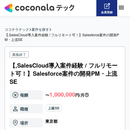
会員登録
>
>
ココナラテック
案件を探す
【,SalesCloud導入案件経験 / フルリモート可！】Salesforce案件の開発P
M・上流SE
募集終了
【,SalesCloud導入案件経験 / フルリモー
ト可！】Salesforce案件の開発PM・上流
SE
1,000,000
報酬
〜
円/月
上級SE
職種
東京都
場所