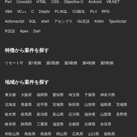
Perl
Cocos2d
HTML
CSS
Objective-C
Android
VB.NET
VBA
VC++
C
Delphi
PL/SQL
COBOL
PL/I
RPG
Actionscript
SQL
shell
アセンブラ
Go言語
Kotlin
TypeScript
R言語
Apex
Dart
特徴から案件を探す
リモート可
週1勤務
週2勤務
週3勤務
週4勤務
週5勤務
地域から案件を探す
東京都
大阪府
福岡県
愛知県
埼玉県
千葉県
神奈川県
北海道
青森県
岩手県
宮城県
秋田県
山形県
福島県
茨城県
栃木県
群馬県
新潟県
富山県
石川県
福井県
山梨県
長野県
岐阜県
静岡県
三重県
滋賀県
京都府
兵庫県
奈良県
和歌山県
鳥取県
島根県
岡山県
広島県
山口県
徳島県