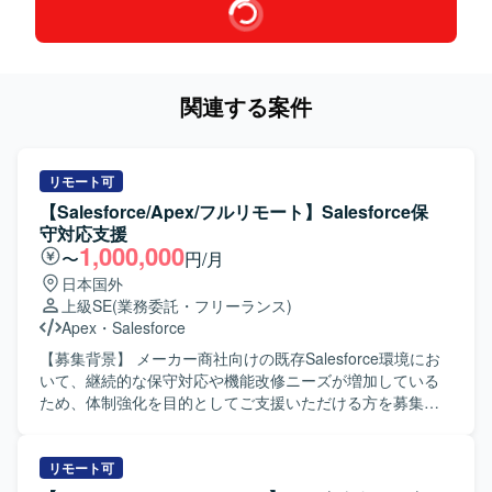
関連する案件
リモート可
【Salesforce/Apex/フルリモート】Salesforce保
守対応支援
1,000,000
〜
円/月
日本国外
上級SE
(業務委託・フリーランス)
Apex
・
Salesforce
【募集背景】 メーカー商社向けの既存Salesforce環境にお
いて、継続的な保守対応や機能改修ニーズが増加している
ため、体制強化を目的としてご支援いただける方を募集し
ております。 【作業内容】 ・既存Salesforce環境
（ServiceCloud, SalesCloud, Classic環境など）に対する保
守対応や問合せ対応を行っていただきます。 ・顧客との週
リモート可
次定例ミーティングに参加し、方針のすり合わせや課題整