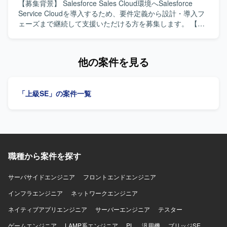
らに深めていただけます。顧客担当社員との直接折衝や案
【募集背景】 Salesforce Sales Cloud環境へSalesforce
件リーダーとしての役割を通じて、要件定義から設計まで
Service Cloudを導入するため、要件定義から設計・導入フ
一連の工程をリードできる環境です。 【開発環境】
ェーズまで継続して支援いただける方を募集します。 【作
OracleDB、Visual Studio 2017、Windows Server 2019、
業内容】 既存の外部Webサイト上のフォームからメールで
IIS、JP1 等を利用したシステム環境での開発および保守と
受信する情報をもとに、Service Cloud上でケース管理を行
なります。
う仕組みを構築します。要件定義後半から参画し、設計・
他の案件を見る
導入、開発、テスト、UAT支援を行っていただきます。
【求める人物像】 顧客との折衝や要件ヒアリングを通じ
て、関係者と円滑に連携できる方を求めています。 【ポジ
「上級SE」の案件一覧
ションの魅力】 数百名規模を想定したSalesforce Service
Cloud導入において、要件定義から本番導入まで一貫して携
わることができます。 【開発環境】 Salesforce Sales
Cloud、Salesforce Service Cloudを利用します。
職種から案件を探す
サーバサイドエンジニア
フロントエンドエンジニア
インフラエンジニア
ネットワークエンジニア
ネイティブアプリエンジニア
サーバーエンジニア
テスター
ゲームエンジニア
LAMP系エンジニア
PL
汎用機
ブリッジSE