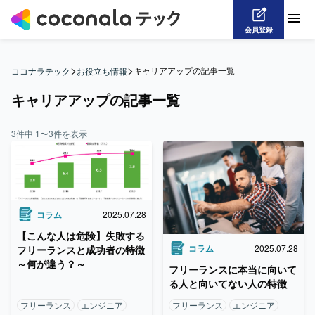
会員登録
>
>
キャリアアップの記事一覧
ココナラテック
お役立ち情報
キャリアアップの記事一覧
3
件中
1
〜
3
件を表示
コラム
2025.07.28
【こんな人は危険】失敗する
コラム
2025.07.28
フリーランスと成功者の特徴
～何が違う？～
フリーランスに本当に向いて
る人と向いてない人の特徴
フリーランス
エンジニア
フリーランス
エンジニア