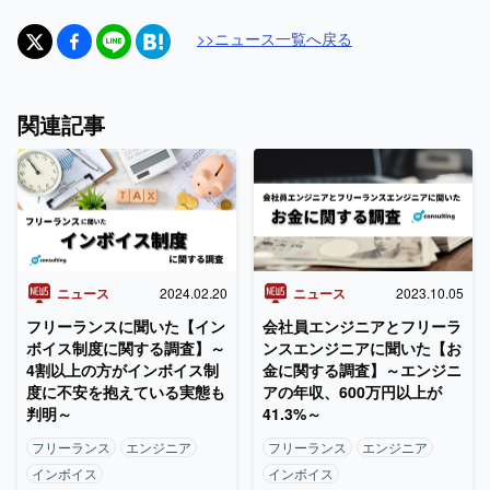
>>
ニュース
一覧へ戻る
関連記事
ニュース
2024.02.20
ニュース
2023.10.05
フリーランスに聞いた【イン
会社員エンジニアとフリーラ
ボイス制度に関する調査】～
ンスエンジニアに聞いた【お
4割以上の方がインボイス制
金に関する調査】～エンジニ
度に不安を抱えている実態も
アの年収、600万円以上が
判明～
41.3%～
フリーランス
エンジニア
フリーランス
エンジニア
インボイス
インボイス