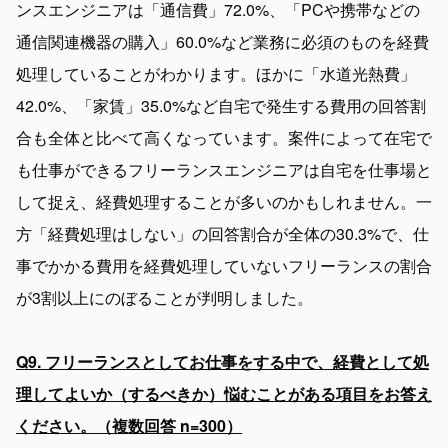
ンスエンジニアは「通信費」72.0%、「PCや携帯などの
通信関連機器の購入」60.0%など業務に必須のものを経費
処理していることがわかります。ほかに「水道光熱費」
42.0%、「家賃」35.0%など自宅で発生する費用の回答割
合も全体と比べて高くなっています。案件によって在宅で
も仕事ができるフリーランスエンジニアは自宅を仕事場と
して捉え、経費処理することが多いのかもしれません。一
方「経費処理はしない」の回答割合が全体の30.3%で、仕
事でかかる費用を経費処理していないフリーランスの割合
が3割以上にのぼることが判明しました。

Q9. フリーランスとしてお仕事をする中で、経費として処
理してよいか（するべきか）悩むことがある項目をお答え
ください。（複数回答 n=300）