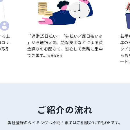
する上
「通常15日払い」「先払い／即日払い※
若手
ココナ
」から選択可能。急な支出などによる資
年の
の取引
金繰りの心配なく、安心して業務に集中
ンド
できます。
らあ
※審査あり
ート
ご紹介の流れ
弊社登録のタイミングは不問！
まずはご相談だけでもOKです。