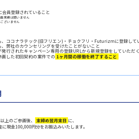
に会員登録されていること
参画実績は問いません
はございません
、ココナラテック(旧フリエン)・チョクフリ・Futurizmに登録し
も、弊社のカウンセリングを受けたことがないこと
が発行されたキャンペーン専用の登録URLから新規登録をしていただ
参画した初回契約の案件での
1ヶ月間の稼働を終了すること
期
月以上のご参画後、
末締め翌月末日
に、
に現金100,000円分を
お振込みいたします。