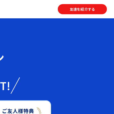
友達を紹介する
ン
T!
ご友人様特典