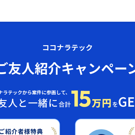
ココナラテック
ご友人
紹介キャンペー
15
ナラテックから案件に参画して、
GE
友人と一緒に
万円
合計
を
ご紹介者様特典