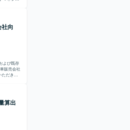
分析系システム
クト計画の
およびタス
ていただき
行管理、プ
会社向
たします。
行っていた
係者とのコ
がら着実に
考えており
つつ、改善
および既存
シ
ンパクトの
いただきま
ョンです。
修正、仕様
ラムを活用
用いた設計
ジャイル開
とともに、
る方を求め
れ量算出
なっており
コミュニケ
ましいで
Pythonを
tformおよ
的な保守開
e
貢献できる