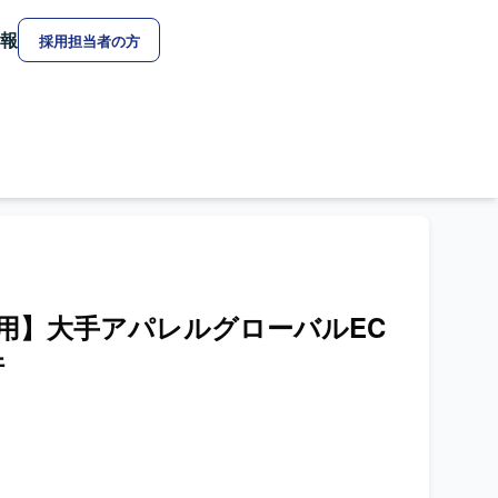
報
採用担当者の方
ト併用】大手アパレルグローバルEC
件