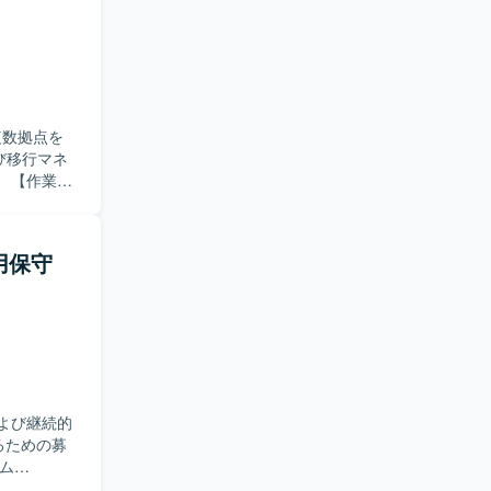
開発メンバ
の観点で改
を伴う大規
計から自動
アとしての
複数拠点を
テスト設計お
び移行マネ
内
および移行
行の全体計
クの洗い出
用保守
明、移行に
また、状況
援も行って
捗や課題を
くのステー
強く調整を
よび継続的
移行領域の中
るための募
点を巻き込
る上流設計
体的には、