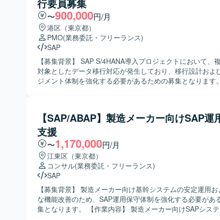
行要員募集
ないテスト設計を主体的に進められる方を求めています。
ーや関係者とコミュニケーションを取りながら、品質向上
900,000
〜
円/月
善提案ができる方です。 【ポジションの魅力】 ポイントシステムにお
港区（東京都）
ける銀行・カード連携など、多数の外部システムとの連携
PMO
(業務委託・フリーランス)
模システムの品質管理に携わることができます。テスト設
SAP
化まで一連のQA業務を経験できるため、品質保証エンジニ
スキル向上が期待できます。 【開発環境】 ポイントシステムを対象と
【募集背景】 SAP S/4HANA導入プロジェクトにおいて、
したファイル連携およびAPI連携を含むシステム環境での
対象としたデータ移行対応が発生しており、移行設計およ
よびテスト自動化環境を利用していただきます。
ジメント体制を強化する必要があるための募集となります。 【作業
容】 SAP S/4HANA導入プロジェクトにおけるデータ移行
設計支援を担当していただきます。具体的には、データ移
画に基づく進捗管理、各拠点担当者との調整、課題・リス
【SAP/ABAP】製造メーカー向けSAP運
しと整理、移行方針や移行設計内容の理解と関係者への説
支援
関する各種マネジメント業務などをご担当いただきます。
に応じて移行計画や手順書作成などのドキュメント作成支
1,170,000
〜
円/月
いただきます。 【求める人物像】 SAPデータ移行の経験を活かしつ
江東区（東京都）
つ、関係者と円滑にコミュニケーションを取りながら、進
コンサル
(業務委託・フリーランス)
主体的に管理いただける方を求めています。複数拠点・多
SAP
クホルダーが関わる環境の中で、状況を整理しながら粘り
進められる方にマッチするポジションです。 【ポジションの魅力】 大
【募集背景】 製造メーカー向け基幹システムの安定運用お
規模なSAP S/4HANA導入プロジェクトにおいて、データ
な機能改善のため、SAP運用保守体制を強化する必要があ
核メンバーとして参画いただけるポジションです。複数拠
集となります。 【作業内容】 製造メーカー向けSAPシステム
んだ移行マネジメントを経験することで、SAP移行におけ
（SD/MM/PP）の運用保守支援を行っていただきます。具