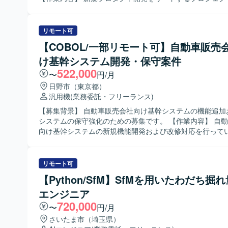
DWH（RedShift）およびBI（QuickSite）を中心とした
ント業務を担当していただきます。具体的には、プロジェ
環境となります。
策定やプロダクトバックログの管理、各スプリントの計画
ク進捗管理、スプリントレトロスペクティブの実施を行っ
リモート可
ます。また、課題管理やリスク管理などのプロジェクト実
【COBOL/一部リモート可】自動車販売
ロダクトの品質管理および品質向上施策の実践もお任せい
け基幹システム開発・保守案件
さらに、スクラムマスターとしてスクラムチームの運営を
だきます。 【求める人物像】 プロジェクトの目的やゴールを理解し、
522,000
〜
円/月
自律的に計画立案と推進ができる方を求めております。関
日野市（東京都）
ミュニケーションを円滑に行い、課題やリスクを整理しな
汎用機
(業務委託・フリーランス)
プロジェクトを前進させられる方にご活躍いただきたいと
ます。スクラムチームの一員としてチームワークを重視し
【募集背景】 自動車販売会社向け基幹システムの機能追加
提案や品質向上に主体的に取り組める方を歓迎いたします。 【ポジ
システムの保守強化のための募集です。 【作業内容】 自動車販売会社
ョンの魅力】 不動産取引における課題解決という社会的イ
向け基幹システムの新規機能開発および改修対応を行って
大きい領域で、新規プロダクト開発をリードできるポジシ
す。 既存システムの保守開発として、問合せ対応や不具合
企画段階から開発プロセス全体に関わることができ、スク
変更に伴う改修作業を担当していただきます。 COBOLを
したプロジェクト運営を通じて、マネジメントスキルやア
～開発、テストまで一連の工程をお任せいたします。 【求める人物
リモート可
発の知見をさらに深めていただけます。プロダクトの成長
像】 業務システム開発において主体的にタスクを遂行でき
【Python/SfM】SfMを用いたわだち掘
ご自身のキャリアやスキルの拡張も実感いただける環境と
ています。 既存システムの仕様を理解しながら、関係者と
ます。 【開発環境】 フロントエンドはTypeScript、React.js、Next.js
エンジニア
ーションを取りつつ着実に開発・改修を進められる方が望
を利用しております。バックエンドはTypeScript、Node.js、
す。 【ポジションの魅力】 基幹システムの開発・保守を通じて、業務
720,000
〜
円/月
用いて開発を行っております。インフラはGoogle Cloud Pla
フローや会計周りの知見を身につけていただけます。 長期
さいたま市（埼玉県）
びCDKTFを採用しており、Slack、Notion、Github、Googl
発に関わることで、レガシーシステムの改善や安定運用に