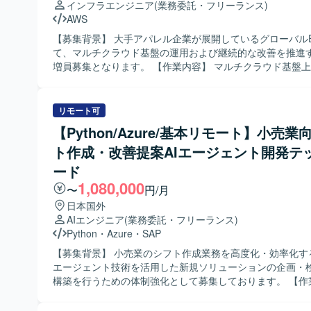
インフラエンジニア
(業務委託・フリーランス)
AWS
【募集背景】 大手アパレル企業が展開しているグローバル
て、マルチクラウド基盤の運用および継続的な改善を推進
増員募集となります。 【作業内容】 マルチクラウド基盤上で稼働する
グローバルECにおいて、関係システムとのIF開発やクラウ
テム更改、バージョンアップなど各種イベントに伴う要件
計、構築、維持管理、改善、障害対応をご担当いただきます
リモート可
連携チームの一員として、インフラに関するシステム横断
【Python/Azure/基本リモート】小売業
針の検討や、新しいインフラ要件を取り込みシステムへ反
ト作成・改善提案AIエージェント開発テ
業、既存IF連携システムの維持・運用およびIF開発プロジ
加対応などを行っていただきます。 【求める人物像】 マルチクラウド
ード
や新しい技術要素に対して主体的に情報収集と検証を行い
1,080,000
〜
円/月
アーキテクチャの観点から最適な構成を提案できる方を求
す。 チームメンバーやお客様とのコミュニケーションを取
日本国外
継続的な改善活動や長期的な運用を見据えて取り組んでい
AIエンジニア
(業務委託・フリーランス)
が望ましいです。 【ポジションの魅力】 マルチクラウド環境における
Python
・
Azure
・
SAP
グローバルEC基盤の運用・改善に携わることで、大規模ト
【募集背景】 小売業のシフト作成業務を高度化・効率化する
を扱うシステムの設計方針検討から維持管理まで一貫した
エージェント技術を活用した新規ソリューションの企画・
ことができます。 AWSやTerraform、CI/CDなどの技術
構築を行うための体制強化として募集しております。 【作業内容】 小
いて、絶えず新しい技術を選定・検証・採用・リリースし
売業向けシフト作成業務の効率化を目的としたAIエージェ
ジェクトに参画できる点も大きな魅力です。 【開発環境】 マルチクラ
計・実装を行っていただきます。チャットベースのUIを通