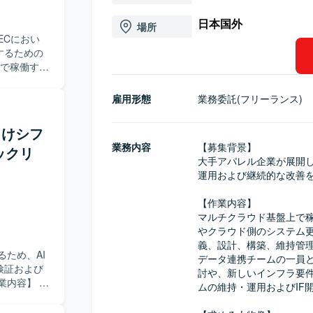
日本国外
場所
ECにおい
するための
ド側のシス
定義、設
雇用形態
業務委託(フリーランス)
。 データ
的な設計方
向けシフ
映する作
業務内容
【募集背景】

ックリ
ェクトの追
大手アパレル企業が展開
運用および継続的な改善を
、システム
めていま
【作業内容】

りながら、
マルチクラウド基盤上で稼
ただける方
やクラウド側のシステム
義、設計、構築、維持管理
ラフィック
ため、AI
データ連携チームの一員
経験を積む
検証および
討や、新しいインフラ要件
スタックを用
ムの維持・運用およびIF
続けるプロ
ントの設
じて、シフ