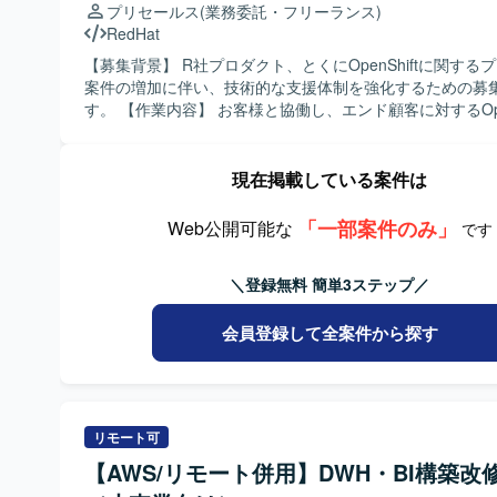
プリセールス
(業務委託・フリーランス)
の調整などPM/PMOとしての活動を行います。 【求める人物像】 ・
RedHat
製造または会計領域のドメイン知識を活かしながら、顧客
務要件を整理していく姿勢をお持ちの方を求めています。 
【募集背景】 R社プロダクト、とくにOpenShiftに関する
係者が関わるプロジェクトにおいて、状況を整理しながら
案件の増加に伴い、技術的な支援体制を強化するための募
題解決を進められる方を歓迎いたします。 ・新しいERP製
す。 【作業内容】 お客様と協働し、エンド顧客に対するOpenShiftを
ドサービスにも前向きにキャッチアップし、標準機能を踏
中心としたR社プロダクトのプリセールス活動を行います
ができる方にマッチするポジションです。 【ポジションの魅力】 ・大
は、要件の確認や技術的な検討・調査、提案内容の検証や
手グループにおける複数のDynamics 365 ERP導入プロ
支援、提案資料の作成や技術的な説明、客先提案時の技術
現在掲載している案件は
画し、製造・会計領域の上流工程から携わることができます
担当していただきます。 【求める人物像】 技術面とビジネス面の両方
D365未経験であっても、他ERPでの上流経験を活かしな
に関心を持ち、自ら考えて行動できる方を求めています。
「一部案件のみ」
Web公開可能な
です
品知識を習得する機会がございます。 ・コンサルタント、P
コミュニケーションを円滑に行いながら、顧客価値を意識
ど複数ロールがあり、ご経験に応じて最適なポジションで
容を組み立てられる方が望ましいです。 【ポジションの魅力】
＼登録無料 簡単3ステップ／
けます。 【開発環境】 ・ERP：Dynamics 365 Business
OpenShiftをはじめとしたR社プロダクトに深く関わりな
Central（BC）、Dynamics 365 Finance & Operations
まな業種のエンド顧客に対して技術提案ができるポジショ
他：Power BI、Power Platform
リセールスとしての経験を積みつつ、最新のコンテナ基盤
会員登録して全案件から探す
ソリューションに継続的に触れられる環境です。 【開発環境】
OpenShiftを中心としたR社プロダクト群を対象とした技
環境となります。
リモート可
【AWS/リモート併用】DWH・BI構築改