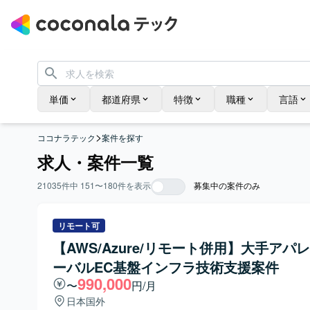
単価
都道府県
特徴
職種
言語
>
ココナラテック
案件を探す
求人・案件一覧
21035
件中
151
〜
180
件を表示
募集中の案件のみ
リモート可
【AWS/Azure/リモート併用】大手アパ
ーバルEC基盤インフラ技術支援案件
990,000
〜
円/月
日本国外