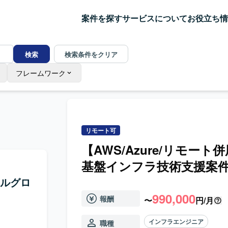
案件を探す
サービスについて
お役立ち情
検索
検索条件をクリア
フレームワーク
リモート可
【AWS/Azure/リモー
基盤インフラ技術支援案
レルグロ
990,000
報酬
〜
円/月
インフラエンジニア
職種