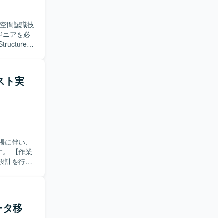
情報共有を行
D空間認識技
ジニアを必
出システムの
から3D点
、断面形状
スト実
していただ
ら協調的に
の計測・評
ゴリズム設
高めつつ幅
張に伴い、
作業
いた開発環
設計を行っ
fMツールを
を理解し、
やテストケー
整理および
だきます。
ータ移
抜け漏れの