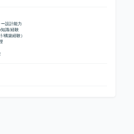
ー設計能力

知識/経験

計/構築経験）

理

験