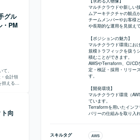
【求める人物像】

・運用を行っ
クチャ検
マルチクラウドや新しい
I/CDパイプ
RFP段階
ムアーキテクチャの観点か
です。
大手グル
（Agent構
チームメンバーやお客様
ル・PM
や長期的な運用を見据えて
針をリード
コミュニケ
【ポジションの魅力】

大化に向け
マルチクラウド環境にお
ポジ
規模トラフィックを扱う
ent構
積むことができます。

ンです。最
AWSやTerraform、
ォームを活用
定・検証・採用・リリー
いて、
企画・設計
す。

製造・会計領
ーキテクチ
を担える上
決めていく
【開発環境】

ります。
マルチクラウド環境（AWS
における要件
osoft
ています。

d（BC）、
oundry系サ
Terraformを用いた
、課題抽
ります。
クト向
バリーの仕組みを取り入
おける業務
メント化を
RP（FO）
いただきま
スキルタグ
AWS
ホルダーと