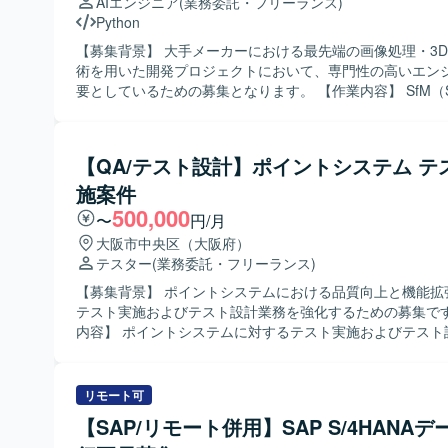
AIエンジニア
(業務委託・フリーランス)
Workspaceなどのツールを活用してプロジェクト運営と
ポジションです。 【開発環境】 COBOLを中心とした基幹系システム
Python
っております。
開発環境です。
【募集背景】 大手メーカーにおける最先端の画像処理・3
術を用いた開発プロジェクトにおいて、専門性の高いエン
要としているための募集となります。 【作業内容】 SfM（Structure
from Motion）技術を用いた道路のわだち掘れ量の自動算
開発・アルゴリズム実装をご担当いただきます。カメラ画像
群データを生成し、ノイズ除去や平面推定を行ったうえで
【QA/テスト設計】ポイントシステム テ
の解析および計測精度の検証・改善まで一連の工程を実施
施案件
きます。 【求める人物像】 仮説検証を自走して繰り返せる方を求めて
います。また、チーム内でコミュニケーションを取りなが
500,000
〜
円/月
業務を進められる方を歓迎いたします。 【ポジションの魅力】 最先端
大阪市中央区（大阪府）
のコンピュータビジョンおよびSfM技術を活用し、実世界
テスター
(業務委託・フリーランス)
価に直結するシステム開発に携わっていただけます。アル
計から検証・改善まで一気通貫で関われるため、専門性を
【募集背景】 ポイントシステムにおける品質向上と機能拡
広い工程を経験できるポジションです。 【開発環境】 Pythonおよび
テスト実施およびテスト設計業務を強化するための募集です。 【
OpenCV、NumPy、SciPyなどの数値計算ライブラリを用
内容】 ポイントシステムに対するテスト実施およびテスト
境を想定しています。また、COLMAPやOpenSfMなどのS
ていただきます。銀行やカードとの連携を含む複雑な仕様
併用した開発を行います。
ファイル連携やAPI連携を踏まえたテスト観点の洗い出し
ス作成、E2E等の自動化テスト設計・実施、テスト結果の
リモート可
不具合起票・管理などの品質管理・QA業務を担当していた
【SAP/リモート併用】SAP S/4HANAデ
【求める人物像】 複雑な仕様や業務フローを自ら理解し、