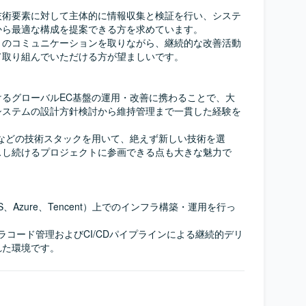
技術要素に対して主体的に情報収集と検証を行い、システ
ら最適な構成を提案できる方を求めています。

とのコミュニケーションを取りながら、継続的な改善活動
取り組んでいただける方が望ましいです。

けるグローバルEC基盤の運用・改善に携わることで、大
システムの設計方針検討から維持管理まで一貫した経験を
CI/CDなどの技術スタックを用いて、絶えず新しい技術を選
スし続けるプロジェクトに参画できる点も大きな魅力で
、Azure、Tencent）上でのインフラ構築・運用を行っ
インフラコード管理およびCI/CDパイプラインによる継続的デリ
れた環境です。