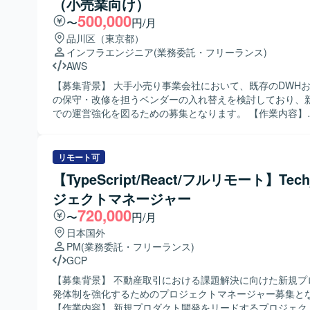
（小売業向け）
500,000
〜
円/月
品川区（東京都）
インフラエンジニア
(業務委託・フリーランス)
AWS
【募集背景】 大手小売り事業会社において、既存のDWHお
の保守・改修を担うベンダーの入れ替えを検討しており、
での運営強化を図るための募集となります。 【作業内容】
DWH（RedShift）およびBI（QuickSite）を中心とした
に対し、保守・改修および運営業務を行っていただきます
は、基本設計、詳細設計、プログラム設計、コーディング
リモート可
計画および受入テスト計画の策定・実施など、設計から実
【TypeScript/React/フルリモート】Tec
まで一連の工程をご担当いただきます。 【求める人物像】 エンドユー
ジェクトマネージャー
ザー部門と円滑にコミュニケーションを取りながら業務を
方を求めています。分析系システムの特性を理解し、業務
720,000
〜
円/月
えたうえで柔軟かつ主体的に保守・改修を進められる方に
日本国外
だきたいと考えております。 【ポジションの魅力】 大手小売り事業会
PM
(業務委託・フリーランス)
社の分析基盤に関わることで、ビジネスに直結するデータ
GCP
を経験できる環境です。リーダーポジションではプロジェ
メントやメンバーマネジメントを通じてマネジメントスキ
【募集背景】 不動産取引における課題解決に向けた新規プ
ことができ、メンバーポジションでは設計から実装・保守
発体制を強化するためのプロジェクトマネージャー募集と
工程を経験することができます。 【開発環境】 AWS上の
【作業内容】 新規プロダクト開発をリードするプロジェク