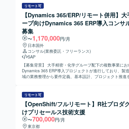
ウド環境（AWS、Azure、Tencent）上でのインフラ構築
ト作成および改善提案を行うAgentの要件整理、アーキテ
リモート可
ています。 Terraformを用いたインフラコード管理およびC
討、技術選定、設計、実装、評価を担当していただきます。
ラインによる継続的デリバリーの仕組みを取り入れた環境
【Dynamics 365/ERP/リモート併用】
から参画し、Phase0（要件定義／PoC準備）およびPhase1
ープ向けDynamics 365 ERP導入コンサ
築／評価）まで一貫して推進していただきます。 【求める人物像】 要
件が流動的な環境下でも主体性を持って技術選定や設計方
募集
できる方を求めております。また、ステークホルダーとの
1,170,000
〜
円/月
ーションを通じて課題を整理し、AIエージェントの価値最
た提案や改善を積極的に行っていただける方が望ましいです。 【
日本国外
ションの魅力】 RFP段階から参画し、要件定義からPoC、Ag
コンサル
(業務委託・フリーランス)
築・評価まで上流工程を含めた全体に関与できるポジショ
SAP
新のLLM・AIエージェント技術やMicrosoft系プラットフ
【募集背景】 大手精密・化学グループ配下の複数事業にお
しながら、業務プロセス変革に直結するソリューションを
Dynamics 365 ERP導入プロジェクトが進行しており、
できる点が魅力です。テックリードとして、技術選定やア
域の業務整理から要件定義、基本設計、プロジェクト推進
ャ設計を主導し、今後の展開を見据えた技術的な方向性を
流コンサルおよびPM/PMO人材を強化するための募集とな
経験を積むことができます。 【開発環境】 Pythonを用いたバックエ
【作業内容】 ・Dynamics 365 BC/FO導入プロジェクト
ンド開発を中心に、LLMおよびAIエージェント関連技術、Micr
定義および基本設計を実施いたします。 ・Fit-to-Standar
リモート可
AzureおよびMicrosoft AI Platform、Agent Framework、F
Fit & Gap（FO）の観点で現行業務と標準機能の差分整理
ービス、Fabric環境などを組み合わせた構成を想定してお
【OpenShift/フルリモート】R社プロダ
出、対応方針の検討を行います。 ・製造または会計領域に
けプリセールス技術支援
プロセスの整理や、業務フロー・業務要件の整理・ドキュ
行います。 ・中堅向けERP（BC）導入や製造・会計向けE
700,000
〜
円/月
導入など、複数プロジェクトにまたがり上流工程をリード
東京都
す。 ・プロジェクト全体の進行管理、課題管理、ステーク