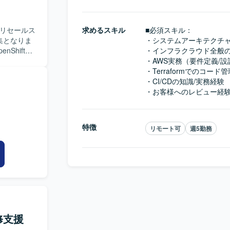
と対話し業
・複数の関
プリセールス
求めるスキル
■必須スキル：
主体的に課
集となりま
・システムアーキテクチャ
品やクラウ
・インフラクラウド全般の
まえた提案
。具体的に
・AWS実務（要件定義/設
デモ構築の
・Terraformでのコード管
ジェクトに参
支援などを
・CI/CDの知識/実務経験

。 ・
・お客様へのレビュー経
がら新たな製
関係者との
M/PMOな
して提案内
参画いただ
特徴
リモート可
週5勤務
がら、さまざ
（FO） ・その
ンです。プ
技術や関連
術検証・提案
修支援