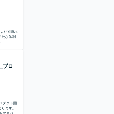
よびBI環境
新たな体制
分析系システム
。具体的に
、品質管理
装・テスト
h_プロ
進められる
要件を踏ま
ご活躍いた
活用の現場
クトマネジ
ルを高める
ロダクト開
まで幅広い
なります。
トマネジメ