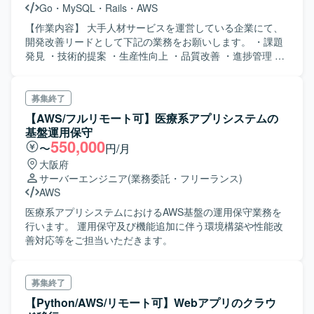
Go
・
MySQL
・
Rails
・
AWS
トをリードしていける方を求めています。ステークホルダ
ーと円滑にコミュニケーションを取りながら、ビジネスと
【作業内容】 大手人材サービスを運営している企業にて、
開発の両面を意識してプロダクトを推進していただける方
開発改善リードとして下記の業務をお願いします。 ・課題
が望ましいです。 【ポジションの魅力】 物流DXという社会
発見 ・技術的提案 ・生産性向上 ・品質改善 ・進捗管理 ・
的インパクトの大きい領域で、プロダクトマネージャーと
レポート作成 など
して事業の成長に直接関わることができます。AIを用いた
プロトタイピングやデータ分析など、新しい技術も取り入
募集終了
れながらプロダクト開発に携わることができます。 【開発
【AWS/フルリモート可】医療系アプリシステムの
環境】 フレームワークはRuby on Railsを利用しています。
基盤運用保守
フロントエンドはVue.jsを利用しています。データベースは
550,000
〜
円/月
MySQL（RDS、Aurora）を利用しています。インフラは
大阪府
AWS（EC2、S3等）を利用しています。バージョン管理は
サーバーエンジニア
(業務委託・フリーランス)
git/Githubを利用しています。CIはCircleCI、Jenkinsを利用
AWS
しています。コミュニケーションはSlack、CLICKUP、
Notionを利用しています。デザインはFigmaを利用していま
医療系アプリシステムにおけるAWS基盤の運用保守業務を
す。AIはClaude、Gemini、NotionAIを利用しています。
行います。 運用保守及び機能追加に伴う環境構築や性能改
善対応等をご担当いただきます。
募集終了
【Python/AWS/リモート可】Webアプリのクラウ