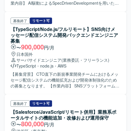
業内容】 AI駆動によるSpecDrivenDevelopmentを用いたプ
ロダクト開発をご担当いただきます。Claude Code、
Cursor、Codex等のAI開発ツールを活用し、AIが実装可能な
仕様設計からアーキテクチャ設計、コードレビュー、リフ
リモート可
募集終了
ァクタリング、CI/CDを通じたクラウドリリースまで一貫し
【TypeScript/Node.js/フルリモート】SNS向けメ
て対応いただきます。メッセージ配信基盤、チャット機
ッセージ配信システム開発バックエンドエンジニア
能、認証認可、決済・権限管理機能等のバックエンドおよ
募集
びフロントエンド開発に携わっていただきます。 【求める
900,000
〜
円/月
人物像】 AI開発ツールを積極的に活用しながら、新しい開
日本国外
発プロセスやアーキテクチャを自律的に探求できる方を求
サーバサイドエンジニア
(業務委託・フリーランス)
めています。チームメンバーと協調しつつ、仕様設計から
TypeScript
・
node.js
・
AWS
実装・レビューまで主体的に推進できる方が望ましいで
す。 【ポジションの魅力】 CTO直下の環境で、AI駆動開発
【募集背景】 CTO直下の新規事業開発チームにおけるメッ
やSpecDrivenDevelopmentなど最先端の開発手法を実践し
セージ配信システムの機能拡充および開発体制強化のため
ながら、バックエンドとフロントエンドの両面でアーキテ
の募集となります。 【作業内容】 SNSプラットフォーム向
クチャ設計に関わることができます。AI開発ツールを活用
けメッセージ配信システムのバックエンド開発をご担当い
した新しい開発スタイルをリードできるポジションです。
ただきます。SpecDrivenDevelopmentを活用し、
【開発環境】 TypeScript、React、Node.js、AWSを中心と
TypeScript / Node.js / HonoによるAPI実装を中心に、フロ
リモート可
募集終了
した環境で、Claude Code、Cursor、Codex等のAI開発ツー
ントエンドやインフラ領域にも関わっていただきます。具
【Salesforce/JavaScript/リモート併用】業務系ポ
ルを用いて開発を行います。
体的には、リッチメニュー機能、ポップアップ作成機能、
ータルサイトの機能追加・改修および運用保守
チャット機能、多要素認証や権限管理、配信管理画面など
800,000
〜
円/月
の各種機能の設計・実装・改善を行っていただきます。AI