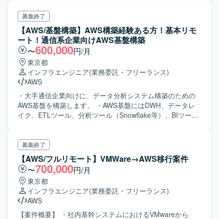
募集終了
【AWS/基盤構築】AWS構築経験ある方！基本リモ
ート！通信系企業向けAWS基盤構築
600,000
〜
円/月
東京都
インフラエンジニア
(業務委託・フリーランス)
AWS
・大手通信企業向けに、データ分析システム構築のための
AWS基盤を構築します。 ・AWS基盤にはDWH、データレ
イク、ETLツール、分析ツール（Snowflake等）、BIツール
（Tableau等）をのせます。 ・AWS Fargate（コンテナ向
けのサーバーレスコンピューティング）を使います。
募集終了
【AWS/フルリモート】VMWare→AWS移行案件
700,000
〜
円/月
東京都
インフラエンジニア
(業務委託・フリーランス)
AWS
【案件概要】 ・社内基幹システムにおけるVMwareから