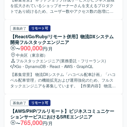
Cursor、Github Copilotを利用しています。開発・設計手法
を拡大されているショップオーナーさんを支えるプロダク
としてドメイン駆動設計、レイヤードアーキテクチャを採
トであり続けるため、ユーザー数やアクセス数の急増に対
用しています。ツールはGitHub、ChatGPT、Claude、
応しつつ、今後さらに開発スピードを上げていく方針で開
Github Actions、Jenkins、CloudFormation、Datadog、
発体制を強化するための募集です。 【作業内容】 ネットシ
Notion、Slack、Google Workspaceを使用しています。
ョップ作成サービスの開発をご担当いただきます。開発プ
リモート可
募集終了
【ポジションの魅力】 Tech Lead1名、PdM1名、
ロジェクトにおけるアプリケーション開発として、機能開
【React/Go/Ruby/リモート併用】物流DXシステム
Engineer1名、業務委託2名で構成されるチームに参画して
発における設計から実装、リリースまでを一気通貫で対応
開発フルスタックエンジニア
いただきます。高いスキルを持ちTech LeadやPdMと相談・
していただきます。バックエンドの開発が中心となります
900,000
〜
円/月
議論しながら開発を行う役職として位置づけられており、
が、興味やご経験に応じてフロントエンド開発もお任せい
主体的に開発に関わっていただける環境です。
中央区（東京都）
たします。ユーザーからのフィードバックに基づく改善
フルスタックエンジニア
(業務委託・フリーランス)
や、本番エラーの監視・改善、日常的なリファクタリン
Go
・
DynamoDB
・
React
・
AWS
・
GraphQL
グ、クラウドサービスの活用やコンテナ化など技術ドリブ
ンな開発環境の改善にも取り組んでいただきます。 【求め
【募集背景】 物流DXシステム「ハコベル配車計画」「ハコ
る人物像】 常に技術の最新トレンドを意識しながら既存の
ベル配車管理」の機能拡充および運用強化のため、フルス
コードの改善に取り組める方、今後アクセス数が増加した
タックエンジニアを募集しています。 【作業内容】 物流DX
際でも耐えられることを意識した開発ができる方を求めて
システムである「ハコベル配車計画」と「ハコベル配車管
います。そのような課題を解決しながらエンジニアとして
理」の新機能開発および既存機能の改善・運用を担当して
成長していきたい方にマッチするポジションです。 【ポジ
いただきます。バックエンドではGoやRubyを用いたAPIお
リモート可
募集終了
ションの魅力】 はじめてネットショップを作る方がショッ
よび業務ロジックの実装・改善、フロントエンドでは
【AWS/PHP/フルリモート】ビジネスコミュニケー
プを開設し成長していくことを支えるサービスの開発に携
TypeScript/React/Next.jsを用いたWebアプリケーションの
ションサービスにおけるSREエンジニア
わることができます。無限に増えるショップのトラフィッ
開発を行っていただきます。GraphQLやProtocol Buffersを
765,000
〜
円/月
クを適切に受け止めて決済を無事に完了させるための仕組
用いたAPI/スキーマ定義の整備、AWS上でのアプリケーシ