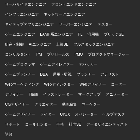
サーバサイドエンジニア
フロントエンドエンジニア
インフラエンジニア
ネットワークエンジニア
ネイティブアプリエンジニア
サーバーエンジニア
テスター
ゲームエンジニア
LAMP系エンジニア
PL
汎用機
ブリッジSE
組込・制御
AIエンジニア
上級SE
フルスタックエンジニア
コンサルタント
PM
プリセールス
PMO
プロダクトマネージャー
ゲームプログラマ
ゲームディレクター
デバッカー
ゲームプランナー
DBA
運用・監視
プランナー
アナリスト
Webマーケティング
Webディレクター
Webデザイナー
コーダー
デザイナー
Flash
イラストレーター
マークアップ
アニメーター
CGデザイナー
クリエイター
動画編集
マーケター
ゲームデザイナー
ライター
UI/UX
オペレーター
ヘルプデスク
サポート
コールセンター
事務
社内SE
データサイエンティスト
講師