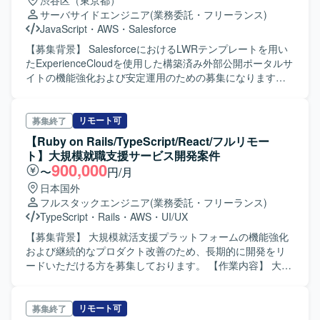
渋谷区（東京都）
開発ツールを活用した開発プロセスの推進にも携わってい
サーバサイドエンジニア
(業務委託・フリーランス)
ただきます。 【求める人物像】 新しい技術や開発プロセス
JavaScript
・
AWS
・
Salesforce
の導入に前向きに取り組み、自ら提案しながら開発を推進
いただける方を求めています。バックエンドを中心にフロ
【募集背景】 SalesforceにおけるLWRテンプレートを用い
ントエンドやインフラにも主体的に関わり、チームメンバ
たExperienceCloudを使用した構築済み外部公開ポータルサ
ーと協調しながら高品質なプロダクト開発にコミットでき
イトの機能強化および安定運用のための募集になります。
る方が望ましいです。 【ポジションの魅力】 CTO直下の新
【作業内容】 SalesforceのLWRテンプレートを用いた
規事業開発チームで、アドテク／マーケティングテクノロ
ExperienceCloud環境上の業務系ポータルサイトに対して、
ジー領域のコア機能開発に携わることができます。
機能追加や改修、運用保守を行います。設計から製造、単
リモート可
募集終了
SpecDrivenDevelopmentやAI開発ツールなど、先進的な開
体試験・結合試験まで一連の工程を担当していただきま
【Ruby on Rails/TypeScript/React/フルリモー
発手法・ツールを積極的に取り入れた環境で、バックエン
す。また、進捗や品質、課題の管理も行っていただきま
ト】大規模就職支援サービス開発案件
ドを中心にフロントエンド・インフラまで幅広い技術スタ
す。 【求める人物像】 Salesforce標準機能やLWC・
900,000
〜
円/月
ックを経験できる点が魅力です。 【開発環境】 TypeScript
JavaScriptを用いた開発経験を活かし、自律的に設計から試
日本国外
/ Node.js / Honoなどを用いたバックエンド開発を行いま
験まで対応していただける方を求めています。チームメン
フルスタックエンジニア
(業務委託・フリーランス)
す。React(TypeScript)によるフロントエンド開発やAWS環
バーと連携しながら、課題管理や品質向上に主体的に取り
TypeScript
・
Rails
・
AWS
・
UI/UX
境での開発も行っており、SpecDrivenDevelopmentやAI開
組んでいただける方が望ましいです。 【ポジションの魅
発ツールを活用した開発プロセスが特徴です。
力】 外部公開ポータルサイトの機能追加・改修および運用
【募集背景】 大規模就活支援プラットフォームの機能強化
保守を通じて、ExperienceCloudやLWRテンプレートなどの
および継続的なプロダクト改善のため、長期的に開発をリ
最新のSalesforce関連技術に関する知見を深めていただけま
ードいただける方を募集しております。 【作業内容】 大規
す。継続的な機能拡張に携わることで、上流から下流まで
模就活支援プラットフォームの開発全般をご担当いただき
一貫した開発経験を積むことができます。 【開発環境】
ます。新規機能の実装やライブラリのアップデート、UI/UX
Salesforce、ExperienceCloud、LWRテンプレート、LWC、
改善や共通機能の開発、レスポンシブコーディングやABテ
リモート可
募集終了