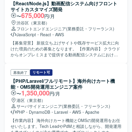
関連のデータを扱う機能開発や、マイクロサービス化を見
【React/Node.js】動画配信システム向けフロント
据えた設計・実装を担当していただきます。 クラウド環境
サイトカスタマイズ開発
やKubernetesを利用したコンテナベースのシステム構成を
675,000
〜
円/月
前提としたアプリケーション開発・改善を行っていただき
渋谷区（東京都）
ます。 【求める人物像】 モビリティ分野や自動運転・IoT
フロントエンドエンジニア
(業務委託・フリーランス)
領域に興味を持ち、自ら技術をキャッチアップしながら主
JavaScript
・
React
・
AWS
体的に開発を進めていける方を求めております。 チームメ
ンバーや関係者と円滑にコミュニケーションを取りなが
【募集背景】 新規立ち上げサイトや既存サービス拡大に向
ら、要件の背景を理解した上で柔軟に対応いただける方が
けた増員のための募集となります。 【作業内容】 クラウド
望ましいです。 【ポジションの魅力】 自動運転やコネクテ
からオンプレミスまで提供する動画配信システムにおける
ッドカーといった先進的なモビリティ領域に関わることが
フロントサイトのカスタマイズ開発を担当していただきま
でき、フロントエンドからバックエンドまで一貫した開発
す。HTML/CSS/JavaScript/Node.js/Reactを用いたSPAおよ
経験を積むことができます。 マイクロサービスやクラウド
びSSRのWebサイト開発を行います。詳細設計、製造、単
リモート可
募集終了
ネイティブなアーキテクチャに触れながら、大規模なモビ
体テストを中心に、プロジェクトによっては保守・運用ま
【PHP/Laravel/フルリモート】海外向けカート機
リティサービスの基盤づくりに携わることができます。
で対応していただきます。スキルや参画プロジェクトに応
能・OMS開発運用エンジニア案件
【開発環境】 TypeScriptを用いたフロントエンドおよびバ
じて、基本設計や技術担当としての顧客ミーティングへの
1,350,000
〜
円/月
ックエンド開発を行い、クラウド環境（AWSまたはGCP）
同席をお願いする場合があります。 【求める人物像】 フロ
港区（東京都）
上でKubernetesを利用したコンテナベースのアプリケーシ
ントエンド技術への関心が高く、新しい技術要素のキャッ
サーバサイドエンジニア
(業務委託・フリーランス)
ョンとして構築しております。
チアップに前向きに取り組んでいただける方を求めており
PHP
・
DynamoDB
・
Laravel
・
AWS
・
Apache
ます。チームメンバーや関係者と円滑にコミュニケーショ
ンを取りながら開発を進められる方を歓迎いたします。
【作業内容】 海外向けカート機能とOMSの開発運用をお任
【ポジションの魅力】 動画配信システム領域で、クラウド
せいたします。Tech LeadやPdMと相談しながら、開発運用
からオンプレミスまで幅広い環境に関わることができ、SPA