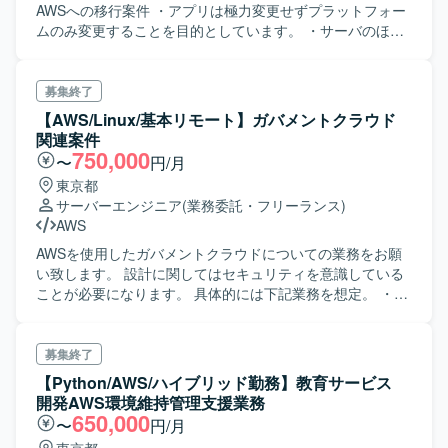
AWSへの移行案件 ・アプリは極力変更せずプラットフォー
ムのみ変更することを目的としています。 ・サーバのほと
んどはWindows ServerでDR構成。全50システムほどあり
ます。 ・DBのほとんどはMicrosoft SQL Serverで、Oracle
やPostgreSQLも多少ありますが、AWS移行に伴うDBエン
募集終了
ジンの変更予定はまりません。 【作業概要】 ・AWSに詳し
【AWS/Linux/基本リモート】ガバメントクラウド
いお客様プロパが参画し、その方と一緒にクラウドリフト
関連案件
作業を行います。 ・移行計画の検討や基本的な検証は完了
750,000
〜
円/月
しており、MGNなどの移行手順もある程度できています。
東京都
・移行作業の実施、移行後の動作検証、ベンダーとの調整
サーバーエンジニア
(業務委託・フリーランス)
を行います。
AWS
AWSを使用したガバメントクラウドについての業務をお願
い致します。 設計に関してはセキュリティを意識している
ことが必要になります。 具体的には下記業務を想定。 ・
Trendmicro ApexCentral／Trendmicro ApexOneの設計構
築・運用サポート対応 ・クラウドシステム基盤の要件定義
（お客様先出張あり、ほとんどリモート） ・クラウドシス
募集終了
テム基盤の基本設計 ・クラウドシステム基盤の詳細設計 ・
【Python/AWS/ハイブリッド勤務】教育サービス
クラウドシステム基盤の構築・試験・リリース対応 下記
開発AWS環境維持管理支援業務
は主な例になります。 - WEB,AP,DBサーバの設計構築
650,000
〜
円/月
（ミドルウェアは初期インストールまで） -