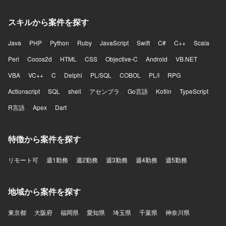
スキルから案件を探す
Java
PHP
Python
Ruby
JavaScript
Swift
C#
C++
Scala
Perl
Cocos2d
HTML
CSS
Objective-C
Android
VB.NET
VBA
VC++
C
Delphi
PL/SQL
COBOL
PL/I
RPG
Actionscript
SQL
shell
アセンブラ
Go言語
Kotlin
TypeScript
R言語
Apex
Dart
特徴から案件を探す
リモート可
週1勤務
週2勤務
週3勤務
週4勤務
週5勤務
地域から案件を探す
東京都
大阪府
福岡県
愛知県
埼玉県
千葉県
神奈川県