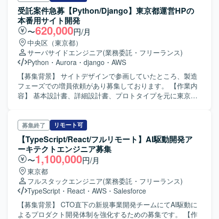
ド: Go, Ruby, Ruby on Rails フロントエンド: TypeScript,
トの基盤部分に関する内容を追記・修正していただきま
受託案件急募【Python/Django】東京都運営HPの
React, Next.js API/スキーマ定義: GraphQL, Protocol
す。構築作業は別ベンダーが担当するため、作成したドキ
本番用サイト開発
Buffers, Swagger インフラ: AWS (ECS, EC2, RDS/Aurora,
ュメントをベースにした引継ぎを実施していただきます。
620,000
〜
円/月
DynamoDB, S3, SQS, Lambda など), Docker バージョン管
【求める人物像】 要件定義から基本設計までを主体的に推
理: Git/GitHub CI/CD: CircleCI, GitHub Actions, CodeBuild
中央区（東京都）
進できる方を求めております。関係者とコミュニケーショ
AIツール: Claude Code, GitHub Copilot, Devin, Gemini コミ
サーバサイドエンジニア
(業務委託・フリーランス)
ンを取りながら、既存資料を正しく理解し整理しつつ、足
ュニケーション: Slack, Notion, Google Workspace で開発
Python
・
Aurora
・
django
・
AWS
りない情報を補完しながらドキュメントを整備できる方を
を行っています。
想定しております。 【ポジションの魅力】 AI関連の案件に
【募集背景】 サイトデザインで参画していたところ、製造
おいて、AWS ECSを中心としたクラウド基盤設計に深く関
フェーズでの増員依頼があり募集しております。 【作業内
わることができます。要件定義および基本設計工程に特化
容】 基本設計書、詳細設計書、プロトタイプを元に東京都
して上流工程の経験を積むことができ、今後のクラウドア
運営HPの本番用サイトを作成していただきます。 【求める
ーキテクトとしてのキャリア形成に役立つポジションで
人物像】 生成AIを活用した設計やレビューができる方を求
す。 【開発環境】 AWS上でのコンテナ基盤（ECS）を前提
めております。ある程度自走して調査や提案ができる方で
リモート可
募集終了
としたポータルサイトの基盤設計を行っていただきます。
すと望ましいです。 【ポジションの魅力】 東京都運営のサ
【TypeScript/React/フルリモート】AI駆動開発ア
イト開発に携わることで、公共性の高いWebサイト構築の
ーキテクトエンジニア募集
経験を積むことができます。設計情報やプロトタイプをも
1,100,000
〜
円/月
とに本番用サイトの実装を担当いただくため、実務を通じ
東京都
てスキルを高めていただけます。 【開発環境】 Python、
フルスタックエンジニア
(業務委託・フリーランス)
Django、AWS（ECS、Aurora、S3等）、OpenSearch、
TypeScript
・
React
・
AWS
・
Salesforce
GitHub
【募集背景】 CTO直下の新規事業開発チームにてAI駆動に
よるプロダクト開発体制を強化するための募集です。 【作