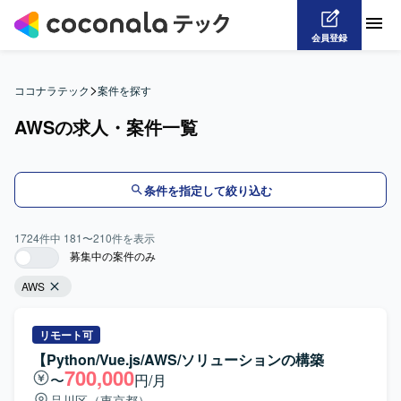
会員登録
>
ココナラテック
案件を探す
AWSの求人・案件一覧
条件を指定して絞り込む
1724
件中
181
〜
210
件を表示
募集中の案件のみ
AWS
リモート可
【Python/Vue.js/AWS/ソリューションの構築
700,000
〜
円/月
品川区（東京都）