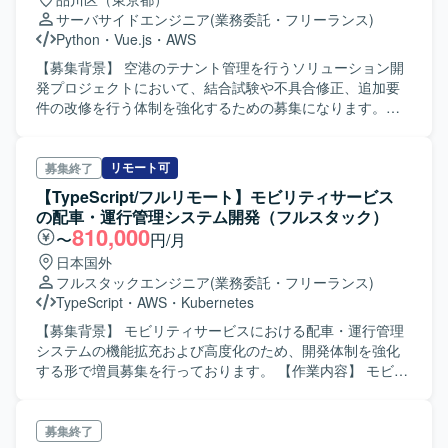
サーバサイドエンジニア
(業務委託・フリーランス)
Python
・
Vue.js
・
AWS
【募集背景】 空港のテナント管理を行うソリューション開
発プロジェクトにおいて、結合試験や不具合修正、追加要
件の改修を行う体制を強化するための募集になります。
【作業内容】 空港のテナント管理を行うソリューションの
開発に携わっていただきます。結合試験の実施、不具合修
正対応、追加要件の改修などを担当していただきます。
リモート可
募集終了
【求める人物像】 与えられたタスクを責任を持ってやり遂
【TypeScript/フルリモート】モビリティサービス
げていただける方、品質を意識して結合試験や不具合修正
の配車・運行管理システム開発（フルスタック）
に取り組んでいただける方を求めています。 【ポジション
810,000
〜
円/月
の魅力】 空港向けのテナント管理ソリューションという公
日本国外
共性の高いシステムに携わることができ、PythonやVue.js、
フルスタックエンジニア
(業務委託・フリーランス)
AWSを用いた開発経験を積むことができます。不具合修正
TypeScript
・
AWS
・
Kubernetes
や追加要件改修を通じて、既存システムの理解と改善スキ
ルを身につけることができます。 【開発環境】 Python、
【募集背景】 モビリティサービスにおける配車・運行管理
Vue.js、AWSを用いた環境での開発になります。
システムの機能拡充および高度化のため、開発体制を強化
する形で増員募集を行っております。 【作業内容】 モビリ
ティサービスの配車・運行管理システムにおいて、フロン
トエンドおよびバックエンドの設計・開発・改修を行って
いただきます。 自動運転や自動車のIoT、コネクテッドカー
募集終了