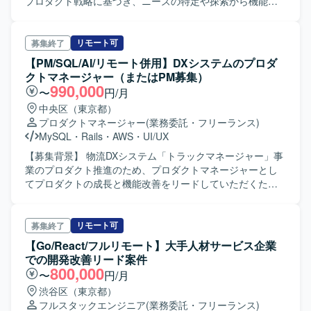
プロダクト戦略に基づき、ニーズの特定や探索から機能の
義からリリースまで一貫して関わることができ、プロダク
設計、実装まで一気通貫でご担当いただきます。 ・プロダ
ト全体を見渡しながら開発経験を積んでいただけます。
クトのニーズに対するソリューション立案及び実現性の最
【開発環境】 言語はPython、TypeScript、Javaを採用して
適化を行っていただきます。 ・実装・自動テストの作成・
リモート可
募集終了
おり、DBはPostgreSQL、Oracle、SQL Server、BigQuery
レビュー・検証・リリースなどプロダクト開発を行ってい
【PM/SQL/AI/リモート併用】DXシステムのプロダ
を利用しています。 クラウドはAWS、GCP、Azureを利用
ただきます。 ・チームに紐付いている機能群の改善や負債
クトマネージャー（またはPM募集）
し、TerraformによるIaCを取り入れています。 コミュニケ
解消等のメンテナンスを行っていただきます。 ・仕様確
990,000
〜
円/月
ーションにはSlackやDiscordを用い、NotionやGitHub
認、不具合調査などの問い合わせ対応やシステムアラート
中央区（東京都）
Copilotなどのツールも活用しています。
の対応を行っていただきます。 ・チームの仮説検証サイク
プロダクトマネージャー
(業務委託・フリーランス)
ルの最速化に向けての改善を行っていただきます。 【開発
MySQL
・
Rails
・
AWS
・
UI/UX
環境】 ・言語：TypeScript, Python ・フレームワーク：
Laravel, Gin, React, Flutter ・インフラ：AWS ・ミドルウ
【募集背景】 物流DXシステム「トラックマネージャー」事
ェア：MySQL, Apache, Nginx, Redis ・その他：Terraform,
業のプロダクト推進のため、プロダクトマネージャーとし
Cloudflare, Figma, GitLab, GitLab CI, Test Cafe,
てプロダクトの成長と機能改善をリードしていただくため
CloudFormation, Mackerel, Datadog, Confluence, JIRA,
の募集です。 【作業内容】 大手企業との小／中規模の開発
Slack
プロジェクトマネジメントを行っていただきます。開発メ
ンバー（パートナー含む）の開発マネジメントや進捗管理
リモート可
募集終了
を行います。開発要件の整理を行います。SQLを利用して
【Go/React/フルリモート】大手人材サービス企業
データ抽出やダッシュボード作成を行います。AIを用いた
での開発改善リード案件
プロトタイピングを行います。開発の動作検証を行いま
800,000
〜
円/月
す。なお、上記以外でもご経験をもとにおまかせする業務
渋谷区（東京都）
範囲はご相談させていただきます。 【求める人物像】 自社
フルスタックエンジニア
(業務委託・フリーランス)
サービスの成長に主体的に関わりながら、開発プロジェク