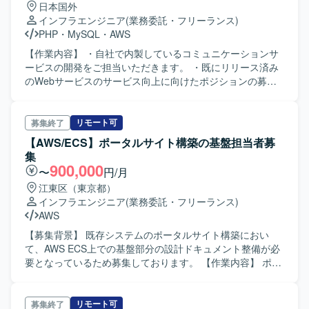
日本国外
みづくりや、成長したショップがサービスを使い続けられ
ョン動作に関わる設定・改善、Dockerベースのコンテナ環
インフラエンジニア
(業務委託・フリーランス)
るよう多様なニーズに応える機能改善を継続的に行うこと
境での開発・運用も行っていただきます。GitHubを用いた
PHP
・
MySQL
・
AWS
で、スケーラブルで価値の高いプロダクト開発に関われま
コードレビューやチーム開発、CI/CDパイプラインを活用し
す。 【開発環境】 クラウドサービスの活用やコンテナ化な
た継続的なデリバリーにも関わっていただきます。 【求め
【作業内容】 ・自社で内製しているコミュニケーションサ
ど、技術ドリブンな開発環境の改善に積極的に取り組んで
る人物像】 プロダクト志向を持ち、物流領域の課題解決に
ービスの開発をご担当いただきます。 ・既にリリース済み
いる環境です。
主体的に取り組める方を求めています。バックエンドから
のWebサービスのサービス向上に向けたポジションの募集
フロントエンドまで幅広い技術領域に関心を持ち、既存の
でございます。 ・現在、SRE業務の量が以前より増加して
設計やコードを理解しながら改善提案ができる方、チーム
おり、パフォーマンス改善や障害対策等、増加したタスク
メンバーとのコミュニケーションを大切にし、ペアプログ
へご対応いただける方を募集しております。 ・新機能開発
リモート可
募集終了
ラミングやモブプログラミングなどの開発スタイルにも前
において、一部サーバーサイド開発もお任せいたします。
【AWS/ECS】ポータルサイト構築の基盤担当者募
向きに取り組める方を歓迎します。AIツールなど新しい技
【開発環境】 ・開発言語：PHP、GoLang、Node.js、Ruby
集
術の活用にも積極的にチャレンジできる方が望ましいで
・データベース：MySQL（Amazon RDS）、Redis ・イン
900,000
〜
円/月
す。 【ポジションの魅力】 物流DXという社会的インパクト
フラ：AWS(一部、GCP) 【ポジションの魅力】 ・フルリモ
江東区（東京都）
の大きい領域で、配車計画・配車管理というコアドメイン
ート勤務ですのでご自身のリラックスできる環境で就業す
インフラエンジニア
(業務委託・フリーランス)
に関わる開発に携われます。バックエンドからフロントエ
ることが可能です。 ・現在参画中メンバーの稼働が安定し
AWS
ンド、インフラまで一貫して関与できるため、フルスタッ
ており、非常に働きやすい現場との話を伺っております。
クエンジニアとしてのスキルを高めることができます。
【募集背景】 既存システムのポータルサイト構築におい
DDDやクリーンアーキテクチャ、GraphQLなどのモダンな
て、AWS ECS上での基盤部分の設計ドキュメント整備が必
アーキテクチャや技術スタックを実践的に学べる環境であ
要となっているため募集しております。 【作業内容】 ポー
り、テックリードやアーキテクト志向の方にとっても成長
タルサイト構築の基盤部分に関する要件定義書および基本
機会の多いポジションです。AIツールを活用した開発プロ
設計書の作成を行っていただきます。既存の要件定義書を
セスにも触れることができます。 【開発環境】 バックエン
ベースに、AWS ECS上のコンテナで構築するポータルサイ
リモート可
募集終了