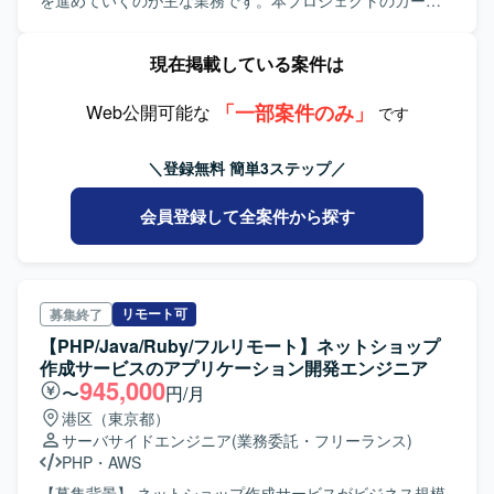
を進めていくのが主な業務です。本プロジェクトのカート
やSSRなどモダンなフロントエンド技術を活用した開発経
機能はECサイトに組み込み可能な、海外購入者向けのショ
験を積むことができます。新規立ち上げや既存サービス拡
ッピングカートを提供するシステムです。その後も対応す
現在掲載している案件は
大といったフェーズに関与することで、サービスグロース
るECサイトが増えていく見込みです。 ・Cart/海外購入者向
に近い視点で開発に携わることができます。 【開発環境】
けショッピングカート ・OMS/注文・在庫・発送管理バック
開発PCとしてMacBook Proが支給されます。JavaScript、
「一部案件のみ」
エンドシステム 【求める人物像】 他者を尊重し対話できる
Web公開可能な
です
React、TypeScript、Node.js、Express、一部AWSを利用
コミュニケーション能力をお持ちの方を求めています。誤
し、AjaxやREST、サーバレスアーキテクチャなどを用いた
解や間違った解釈をせずに他者との対話を通じて相手を理
＼登録無料 簡単3ステップ／
フロントエンド開発を行います。
解できる読解力、「自分がどうしたいか」より「事業・チ
ームとして成すべきは何か」を考えられる協調性、チーム
会員登録して全案件から探す
内の異なる意見を自分の中には無かった新しい視点として
学ぶ柔軟性を期待しています。また、チームメンバーを主
体的・建設的に支援するフォロワーシップと物事を主体的
に進めるリーダーシップ、事業課題と業務を理解し仕様を
実装するスキル、実装方法や設計手法に対する理解と知
リモート可
募集終了
識・経験をお持ちの方を歓迎いたします。 【開発環境】 イ
【PHP/Java/Ruby/フルリモート】ネットショップ
ンフラはAWS（ECS on EC2）、GCP（Cloud Storage、
作成サービスのアプリケーション開発エンジニア
BigQuery）を使用しております。データベースは
945,000
〜
円/月
RDS（Aurora MySQL）、DynamoDBを利用しており、ミ
港区（東京都）
ドルウェアとしてDocker、MySQL、Apache、Valkey、
サーバサイドエンジニア
(業務委託・フリーランス)
SQS、SNSを使用しています。フレームワークはLaravel
PHP
・
AWS
11-12、Doctrineを採用しており、開発言語はPHP 8.4-
8.5、JavaScriptです。AIツールとしてClaude Code、
【募集背景】 ネットショップ作成サービスがビジネス規模