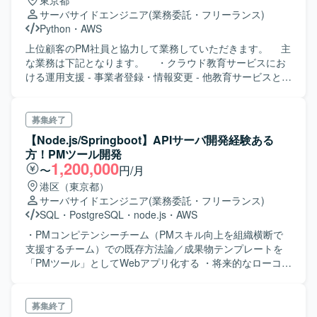
東京都
IPS/AntiMalware(DeepSeculity相当)の設計構築 -
サーバサイドエンジニア
(業務委託・フリーランス)
WAF(Applicastion Gateway)の設計構築 - LOG機能（Log
Python
・
AWS
Analytics）の設計構築 - Backup機能(DB,VM)の設計構築
- EDIの設計構築 - 監視設定 - リモート接続(VPN
上位顧客のPM社員と協力して業務していただきます。 主
Gateway)の設計構築 ・各機能の動作検証 ・要件定義書、
な業務は下記となります。 ・クラウド教育サービスにお
基本設計書、詳細設計書、試験項目作成 ・運用マニュアル
ける運用支援 - 事業者登録・情報変更 - 他教育サービスとの
作成
連携およびリリーススケジュール調整 - 運用手順の確立・
ドキュメント作成 ・クラウド教育サービスの事業者対応
支援 - 事業者・運用ベンダからの問合せ対応 - 問合せに対す
募集終了
る動作確認・再現性調査 - 対象システム・アプリの切分け -
【Node.js/Springboot】APIサーバ開発経験ある
対象システム・アプリの構築ベンダへの状況報告・確認依
方！PMツール開発
頼 - システムアップデート時の事業者環境移行の支援
1,200,000
〜
円/月
港区（東京都）
サーバサイドエンジニア
(業務委託・フリーランス)
SQL
・
PostgreSQL
・
node.js
・
AWS
・PMコンピテンシーチーム（PMスキル向上を組織横断で
支援するチーム）での既存方法論／成果物テンプレートを
「PMツール」としてWebアプリ化する ・将来的なローコー
ド開発の基盤となるフレームワークの構築も兼ねる ・イン
フラレイヤはAWSのマネージドサービスやサーバレスアー
キテクチャを積極的に採用
募集終了