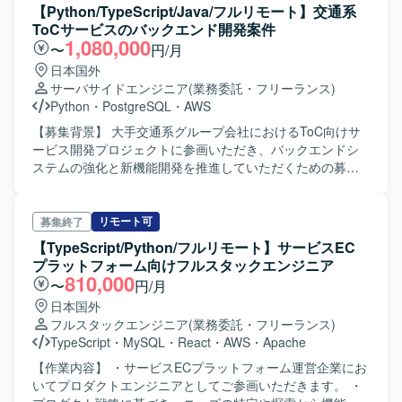
JavaScript、AWS連携構築
ストなどを行っていただきます。また、要件定義やリファ
【Python/TypeScript/Java/フルリモート】交通系
クタリング等の技術提案にも携わっていただきます。 【求
ToCサービスのバックエンド開発案件
める人物像】 長期的な参画を前提とし、プロダクトやチー
1,080,000
〜
円/月
ムの成長にコミットいただける方を求めております。MTG
日本国外
などのコミュニケーションに前向きに参加し、自発的に技
サーバサイドエンジニア
(業務委託・フリーランス)
術提案や改善提案を行っていただける方が望ましいです。
Python
・
PostgreSQL
・
AWS
若手メンバーの教育やコードレビューにも積極的に取り組
んでいただける方を歓迎いたします。 【ポジションの魅
【募集背景】 大手交通系グループ会社におけるToC向けサ
力】 大規模な就活支援プラットフォームの開発に携わるこ
ービス開発プロジェクトに参画いただき、バックエンドシ
とで、数多くのユーザーに価値を届けるサービスづくりに
ステムの強化と新機能開発を推進していただくための募集
関われます。フロントエンドからバックエンドまで一貫し
です。 【作業内容】 交通系ToCサービス開発プロジェクト
た開発や技術選定、アーキテクチャ設計にも関与でき、プ
において、バックエンドシステムの開発を担当していただ
ロダクト視点と技術的視点の両面でスキルアップが可能で
きます。 要件定義から技術設計、バックエンド開発、DB設
リモート可
募集終了
す。若手メンバーの育成やマネジメントにも関わること
計、SQL実装、パフォーマンスチューニング、プロダクト
【TypeScript/Python/フルリモート】サービスEC
で、リードエンジニアとしての経験を積んでいただけま
リリース対応など一連の業務を担当していただきます。
プラットフォーム向けフルスタックエンジニア
す。 【開発環境】 TypeScript・JavaScript・Ruby、フロン
【求める人物像】 自社サービス志向でプロダクト志向を持
810,000
〜
円/月
トエンドはReact、バックエンドはRuby on Rails、インフ
ち、ユーザー体験を意識して設計や開発を進めていただけ
日本国外
ラはAWS(ECS, RDS)およびDockerを利用しております。管
る方を求めています。 関係者と円滑にコミュニケーション
フルスタックエンジニア
(業務委託・フリーランス)
理ツールとしてGitHub・JIRA、コミュニケーションツール
を取りながら、主体的に課題発見と改善提案を行っていた
TypeScript
・
MySQL
・
React
・
AWS
・
Apache
としてSlack・Google Chatを使用しております。
だける方が望ましいです。 【ポジションの魅力】 大規模ト
ラフィックが想定される交通系ToCサービスの開発に携わる
【作業内容】 ・サービスECプラットフォーム運営企業にお
ことで、スケーラブルなバックエンド設計やDBパフォーマ
いてプロダクトエンジニアとしてご参画いただきます。 ・
ンスチューニングのスキルを高めていただけます。 要件定