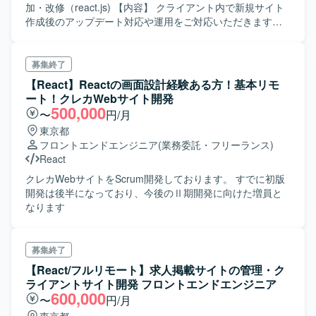
加・改修（react.js) 【内容】 クライアント内で新規サイト
作成後のアップデート対応や運用をご対応いただきます。
今回、募集してる人材はreact/nextの対応が可能な人材を探
しております。 クライアントは国内最大級のビジネスネッ
トワークを持つ企業様です。 営業DXを推進する自社サービ
募集終了
スが現在でも複数存在し、今後も増えたりブラッシュアッ
【React】Reactの画面設計経験ある方！基本リモ
プがされていく予定となっております。 その中でのサービ
ート！クレカWebサイト開発
スサイトの制作や修正、サービスに関連したイベント/LPペ
500,000
〜
円/月
ージの制作など画面側の作業は多岐にわたります。 今回の
東京都
募集では、react/nextを想定しており運用～改善（施策）な
フロントエンドエンジニア
(業務委託・フリーランス)
ど できる方が良いかと思います。 【勤務地】表参道駅（一
React
部リモート/フルリモート応相談） 【時間】9:30-18:30 【精
算幅】140-180 【期間】6月～(前倒し可能） 【必須スキ
クレカWebサイトをScrum開発しております。 すでに初版
ル】 ・HTML/CSS/JavaScriptを用いた実務経験 (3年以上)
開発は後半になっており、今後のⅡ期開発に向けた増員と
・react.js/next.jsの開発経験 ・リモート環境下で作業ができ
なります
るレベルのコミュニケーション能力 【尚可スキル】 ・
WordPressもしくはPHPの実装経験 ・CMSに関しての知見
・改善・提案やドキュメンテーション業務ができる
募集終了
【React/フルリモート】求人掲載サイトの管理・ク
ライアントサイト開発 フロントエンドエンジニア
600,000
〜
円/月