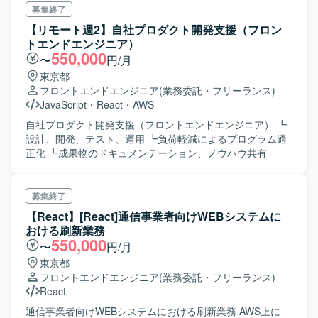
ントエンド開発(設計・コーデイング・テスト) ・バックエ
募集終了
ンド開発(設計・コーディング・テスト) ・リリース管理・
【リモート週2】自社プロダクト開発支援（フロン
運用関連作業・運用自動化 ・インフラ開発(Infrastructure
トエンドエンジニア）
as Code)、開発環境自動化 ・スクラムイベントの参加・運
550,000
〜
円/月
営
東京都
フロントエンドエンジニア
(業務委託・フリーランス)
JavaScript
・
React
・
AWS
自社プロダクト開発支援（フロントエンドエンジニア） ┗
設計、開発、テスト、運用 ┗負荷軽減によるプログラム適
正化 ┗成果物のドキュメンテーション、ノウハウ共有
募集終了
【React】[React]通信事業者向けWEBシステムに
おける刷新業務
550,000
〜
円/月
東京都
フロントエンドエンジニア
(業務委託・フリーランス)
React
通信事業者向けWEBシステムにおける刷新業務 AWS上に