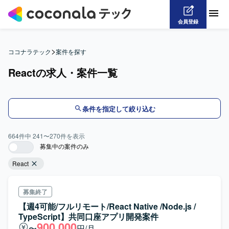
会員登録
>
ココナラテック
案件を探す
Reactの求人・案件一覧
条件を指定して絞り込む
664
件中
241
〜
270
件を表示
募集中の案件のみ
React
募集終了
【週4可能/フルリモート/React Native /Node.js /
TypeScript】共同口座アプリ開発案件
900,000
〜
円/月