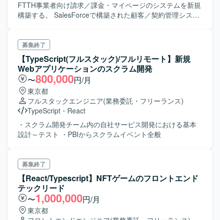
FTTH事業者向け請求／課金・マイページのシステムを新規
構築する。 SalesForceで構築された顧客／契約管理システ
ムと連携を行う。 ・請求／課金 外部の決済代行システムと
連携し、顧客への請求業務を行う。 ・マイページ 顧客が自
身の契約情報確認や各種変更手続きを行う為の ユーザマイ
募集終了
ページの機能
【TypeScript(フルスタック)/フルリモート】新規
Webアプリケーションのスクラム開発
800,000
〜
円/月
東京都
フルスタックエンジニア
(業務委託・フリーランス)
TypeScript
・
React
・スクラム開発チーム内の自社サービス開発における基本
設計～テスト ・PBIからスクラムイベント全般
募集終了
【React/Typescript】NFTゲームのフロントエンド
テックリード
1,000,000
〜
円/月
東京都