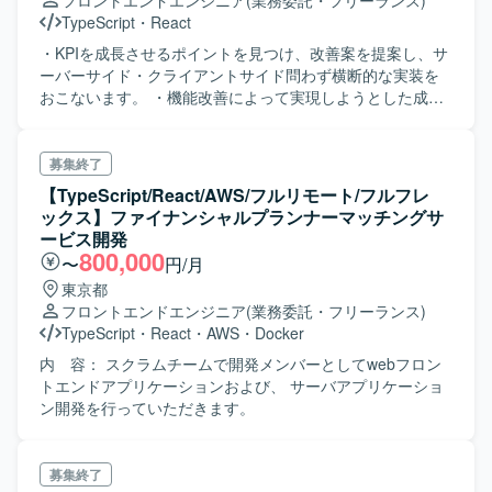
フロントエンドエンジニア
(業務委託・フリーランス)
TypeScript
・
React
・KPIを成長させるポイントを見つけ、改善案を提案し、サ
ーバーサイド・クライアントサイド問わず横断的な実装を
おこないます。 ・機能改善によって実現しようとした成果
が得られたのかを、計測・分析します。 ・システムのドキ
ュメンテーションを行います。 ・チームメンバーと新機能
や機能改善の要件や実装について互いにフラットにフィー
募集終了
ドバックします。 ・他のメンバー（プランナー、エンジニ
【TypeScript/React/AWS/フルリモート/フルフレ
ア、カスタマーサポート）が困っているときにエンジニア
ックス】ファイナンシャルプランナーマッチングサ
リング面のサポートをします。
ービス開発
800,000
〜
円/月
東京都
フロントエンドエンジニア
(業務委託・フリーランス)
TypeScript
・
React
・
AWS
・
Docker
内 容： スクラムチームで開発メンバーとしてwebフロン
トエンドアプリケーションおよび、 サーバアプリケーショ
ン開発を行っていただきます。
募集終了