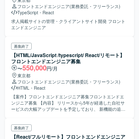
東京都
フロントエンドエンジニア
(業務委託・フリーランス)
TypeScript
・
React
求人掲載サイトの管理・クライアントサイト開発 フロント
エンドエンジニア
募集終了
【HTML/JavaScript /typescript/ React/リモート】
フロントエンドエンジニア募集
550,000
〜
円/月
東京都
フロントエンドエンジニア
(業務委託・フリーランス)
HTML
・
React
【案件】フロントエンドエンジニア募集フロントエンドエ
ンジニア募集 【内容】 リリースから5年が経過した自社サ
ービスの大幅アップデートを予定しており、 新機能の追加
や重要機能の改善などの改修作業をお願いする予定です。
制作の進め方や開発の内容や技術選択など、裁量を広く持
てることにやりがいを感じられる方におすすめです。 参加
募集終了
していただくチームは エンジニア4名、デザイナー2名、デ
【React/フルリモート】フロントエンドエンジニア