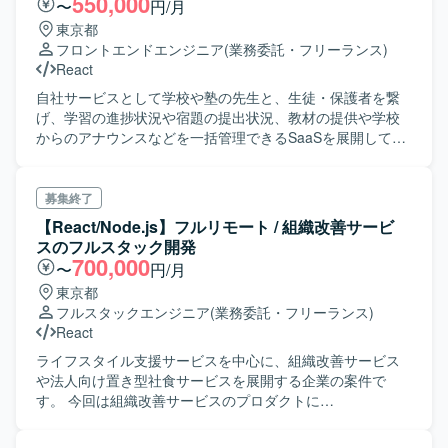
550,000
〜
円/月
東京都
フロントエンドエンジニア
(業務委託・フリーランス)
React
自社サービスとして学校や塾の先生と、生徒・保護者を繋
げ、学習の進捗状況や宿題の提出状況、教材の提供や学校
からのアナウンスなどを一括管理できるSaaSを展開してい
る企業にて、TypeScript(React)を用いたフロントエンド開
発をご担当頂きます。 バックエンドではRuby(Rails)を採用
しており、可能であればこちらもご対応頂きます。
募集終了
【React/Node.js】フルリモート / 組織改善サービ
スのフルスタック開発
700,000
〜
円/月
東京都
フルスタックエンジニア
(業務委託・フリーランス)
React
ライフスタイル支援サービスを中心に、組織改善サービス
や法人向け置き型社食サービスを展開する企業の案件で
す。 今回は組織改善サービスのプロダクトに
TypeScript(React/Node.js)のフルスタックエンジニアとして
ご参画頂きます。 ・サービスに関するシステム開発 ・フロ