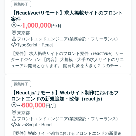
【尚可スキル】 ・コンポーネントや状態管理の設計経験
募集終了
【React/vue/リモート】求人掲載サイトのフロント
案件
1,000,000
〜
円/月
東京都
フロントエンドエンジニア
(業務委託・フリーランス)
TypeScript
・
React
【案件】 求人掲載サイトのフロント案件（react/vue）リー
ダーポジション 【内容】 大規模・大手の求人サイトのリニ
ューアル開発となります。 開発対象を大きく２つのチーム
に分け、別の軸で基本設計～実装単体まで進めていきま
す。 そちらのチームのフロントリーダー2名を募集いたしま
す。 開発は詳細設計後に開発を行っていくウォーターフォ
募集終了
ールとなります。 コンシューマ向けのサービスにおいて国
【React.js/リモート】Webサイト制作におけるフ
内最大規模の開発となりますので、そのような開発組織や
ロントエンドの新規追加・改修（react.js)
マネージメント、開発方法など多くを学ぶ機会があります
600,000
〜
円/月
ので、ぜひご検討ください。 【必須スキル】 ・
東京都
TypeScript+React/Vueでの開発経験 ・Next.js経験 ・リーダ
フロントエンドエンジニア
(業務委託・フリーランス)
ーもしくはPdMの経験
JavaScript
・
React
【案件】Webサイト制作におけるフロントエンドの新規追