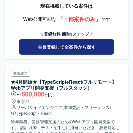
くフェーズとしては、以下となります。 ・要件定義 ・設計
現在掲載している案件は
・実装（主に管理・レビュー） ・テスト（主に管理・レビ
ュー） ・リリース システムの構成は以下となります。 ・フ
「一部案件のみ」
ロントエンド：Next.js（Typescript） ・バックエンド：
Web公開可能な
です
Express.js（Typescript） ・インフラ：AWS ・DB：
PostgreSQL ※フロントエンド・バックエンド・インフラ・
＼登録無料 簡単3ステップ／
DBはそれぞれ別メンバーが対応
会員登録して全案件から探す
募集終了
★4月開始★【TypeScript+React/フルリモート】
Webアプリ開発支援（フルスタック）
600,000
〜
円/月
東京都
サーバサイドエンジニア
(業務委託・フリーランス)
TypeScript
・
React
給与業務、労務管理支援のためのWebアプリ開発支援で
す。 設計以降～テストを中心に担当いただき、必要時応じ