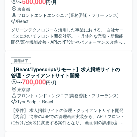
500,000
〜
円/月
東京都
フロントエンドエンジニア
(業務委託・フリーランス)
React
グリーンテクノロジーを活用した事業における、 自社サー
ビスにおいてフロント開発対応。 ・具体的な業務 - 新機能
開発/既存機能改善 - APIのI/F設計やパフォーマンス改善 -
監視業務含むシステム信頼性向上 - プロダクトマネージャ
ーやデザイナーと協同し仕様検討
募集終了
【React/Typescript/リモート】求人掲載サイトの
管理・クライアントサイト開発
700,000
〜
円/月
東京都
フロントエンドエンジニア
(業務委託・フリーランス)
TypeScript
・
React
【案件】 求人掲載サイトの管理・クライアントサイト開発
【内容】 従来のJSPでの管理画面実装から、API / フロント
に分けた実装に変更する案件となり、 画面側の詳細設計書
の作成、開発をお願いいたします。 【必須スキル】 ・
React/Vue ・TypeScript ・Next.js ・コードレビューの経験