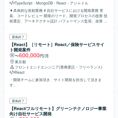
TypeScript
・
MongoDB
・
React
・
アジャイル
▼具体的な依頼業務 # 自社サービスにおける開発業務 実
装、コードレビュー 開発のリード、開発プロセスの改善 技
術選定、アーキテクチャ設計 パフォーマンス監視、改善 イ
ンフラに関する整備
募集終了
【React】［リモート］React／保険サービスサイ
ト開発案件
600,000
〜
円/月
東京都
フロントエンドエンジニア
(業務委託・フリーランス)
React
・開発チームに参加頂き、サイト開発を担当して頂きま
す。
募集終了
【React/フルリモート】グリーンテクノロジー事業
向け自社サービス開発