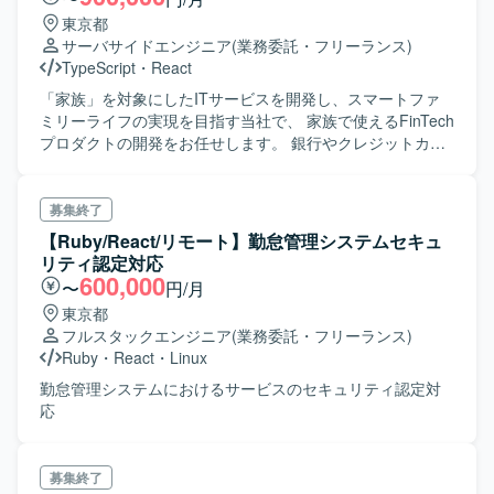
東京都
サーバサイドエンジニア
(業務委託・フリーランス)
TypeScript
・
React
「家族」を対象にしたITサービスを開発し、スマートファ
ミリーライフの実現を目指す当社で、 家族で使えるFinTech
プロダクトの開発をお任せします。 銀行やクレジットカー
ド会社様と提携しながら、プロダクトの完成を目指してい
ただきます。 現在1→10での拡大フェーズを迎えており、
今後企業規模が大きくなっていくのを日々感じながら、活
募集終了
躍できるのが醍醐味です。 フルスタックエンジニアはもち
【Ruby/React/リモート】勤怠管理システムセキュ
ろん、フロントエンド/バックエンド/モバイルアプリ（
リティ認定対応
iOS/Android両面）に強みをお持ちの方を積極募集しており
600,000
〜
円/月
ます！ ・システムの設計、技術選定 ・システム開発 ・開発
東京都
チーム全体の生産性を向上させるためのワークフロー・ツ
フルスタックエンジニア
(業務委託・フリーランス)
ール整備
Ruby
・
React
・
Linux
勤怠管理システムにおけるサービスのセキュリティ認定対
応
募集終了