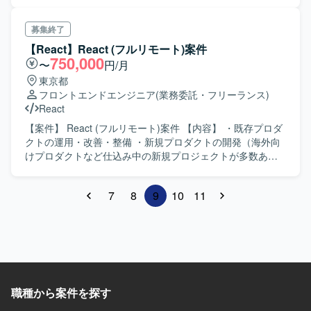
予定ですので立ち上がりやすい案件になってます。 長期案
テスティングフレームワークを用いた定常的にテストを書
件になっておりますので長く参画いただける方を探してお
く開発の経験(他の言語でも可) 【尚可スキル】 ・リクエス
ります。 チーム体制はPM1名、PM補佐1名、ディレクター
募集終了
ト、レスポンス、認証、DB などの WEB アプリケーション
1名、フロント3名、バックエンド3名の体制となります。
【React】React (フルリモート)案件
に対 する基礎的な知識と理解 ・Apollo Client / GraphQL を
【必須スキル】 ・WEBアプリケーション開発経験 4年以
750,000
〜
円/月
用いたシステム開発の経験 ・保守・運用を考慮した UI コン
上 ・Typescript+Reactでの開発経験 直近2年 【尚可スキ
東京都
ポーネント実装の経験 ・定性・定量のデータからプロダク
ル】 ・AWS環境下での開発経験 ・GraphQLの知見
フロントエンドエンジニア
(業務委託・フリーランス)
トを分析して改善に導く経験
React
【案件】 React (フルリモート)案件 【内容】 ・既存プロダ
クトの運用・改善・整備 ・新規プロダクトの開発（海外向
けプロダクトなど仕込み中の新規プロジェクトが多数あり
ます） ・ユーザーエクスペリエンスとユーザビリティの向
上に向けた機能実装 ・リリース後のフロントエンド仕様や
7
8
9
10
11
システム仕様に関する問い合わせ・システム障害への対応
【勤務地】フルリモート 【時間】10：00～19：00※フルフ
レックス 【期間】9月〜 【必須スキル】 ・Reactでのフロ
ントエンド業務経験 ・プロジェクトに対してある程度自走
できる方 【尚可スキル】 ・要件定義、設計、運用まで一気
通貫で行ったご経験 ・事業会社でのフロントエンド開発の
ご経験 ・新規プロダクト開発のご経験
職種から案件を探す