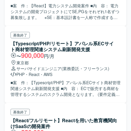
■案 件：【React】電力システム開発案件 ■内 容： 電力
システムの開発プロジェクトにてSE,PGをそれぞれ1名ずつ
募集致します。 ※SE：基本設計書を一人称で作成するこ
とができ、テストまで一貫して対応できる方 ※PG：基本
設計書を基に詳細設計書を作成することができ、テストま
で一貫して対応できる方
募集終了
【Typescript/PHP/リモート】アパレル系ECサイ
ト商材管理関連システム刷新開発支援
900,000
〜
円/月
東京都
サーバサイドエンジニア
(業務委託・フリーランス)
PHP
・
React
・
AWS
■案 件：【Typescript/PHP】アパレル系ECサイト商材管理
関連システム刷新開発支援 ■内 容： ECで販売する商材を
管理するシステムのスクラム開発となります。 (要件定義・
設計・実装・テスト・運用・保守の各工程での作業がござ
います) 現行システムはPHP(CodeIgniter)、PHP(Laravel)、
Typescript(React)で作られており 解析等を行いながら新シ
募集終了
ステムへの刷新を行います。 ※PM/PLクラスとアーキテク
【React/フルリモート】Reactを用いた教育機関向
ト、メンバークラスを募集
けSaaSの開発案件