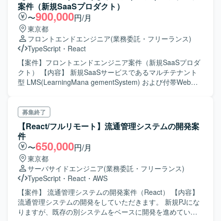
ィレクター3名の小規模なチームです。
案件（新規SaaSプロダクト）
900,000
〜
円/月
東京都
フロントエンドエンジニア
(業務委託・フリーランス)
TypeScript
・
React
【案件】フロントエンドエンジニア案件（新規SaaSプロダ
クト） 【内容】 新規SaaSサービスであるマルチテナント
型 LMS(LearningMana gementSystem) および付帯Webア
プリケーションの新規開発と公開、運用をお願いいたしま
す。 ＜想定される業務内容＞ ・スクラムチーム内にいるバ
ックエンドエンジニアと協力しながら、課題を自ら発見
募集終了
し、プロダクト改善を行っていただきます。 ・アーキテク
【React/フルリモート】流通管理システムの開発案
チャは React / TypeScript + Apollo Client (GraphQL) +
件
Rails + AWS です。主に担当するものは React / TypeScript
650,000
〜
円/月
+ Apollo Client (GraphQL) です。 【勤務地】フルリモート
東京都
【期間】即日～、6月～ 【時間】 フレックス（9:30-18:00
サーバサイドエンジニア
(業務委託・フリーランス)
あたりに活動している方が多いです） 【必須スキル】 ・
TypeScript
・
React
・
AWS
React を用いた中規模以上の保守、運用を含めたフロント
エンド開発経験 (3年以上) ・TypeScript を用いた開発経験(3
【案件】 流通管理システムの開発案件（React） 【内容】
年以上) ・曖昧な課題を自ら情報を集めて要件に落とし込
流通管理システムの開発をしていただきます。 新規PJにな
み、実装・リリースまで行 った経験がある方 ・開発メンバ
りますが、既存の別システムをベースに開発を進めていく
ーとの議論をリードして、何らかの開発を推進した経験 ・