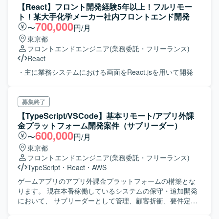
【React】フロント開発経験5年以上！フルリモー
ト！某大手化学メーカー社内フロントエンド開発
700,000
〜
円/月
東京都
フロントエンドエンジニア
(業務委託・フリーランス)
React
・主に業務システムにおける画面をReact.jsを用いて開発
募集終了
【TypeScript/VSCode】基本リモート/アプリ外課
金プラットフォーム開発案件（サブリーダー）
600,000
〜
円/月
東京都
フロントエンドエンジニア
(業務委託・フリーランス)
TypeScript
・
React
・
AWS
ゲームアプリのアプリ外課金プラットフォームの構築とな
ります。 現在本番稼働しているシステムの保守・追加開発
において、 サブリーダーとして管理、顧客折衝、要件定
義、画面/API設計等をご担当いただきます。 ご担当いただ