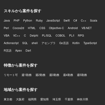
スキルから案件を探す
Java
PHP
Python
Ruby
JavaScript
Swift
C#
C++
Scala
Perl
Cocos2d
HTML
CSS
Objective-C
Android
VB.NET
VBA
VC++
C
Delphi
PL/SQL
COBOL
PL/I
RPG
Actionscript
SQL
shell
アセンブラ
Go言語
Kotlin
TypeScript
R言語
Apex
Dart
特徴から案件を探す
リモート可
週1勤務
週2勤務
週3勤務
週4勤務
週5勤務
地域から案件を探す
東京都
大阪府
福岡県
愛知県
埼玉県
千葉県
神奈川県