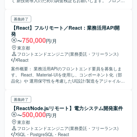
て 新技術導入のための調査検証もお願いします。 フロン
ト・バックエンドの両方をご担当いただきますが、 ご希望
やご経験に合わせて担当比率の相談も可能です。 開発環境
は以下の通りです。
募集終了
【React】フルリモート／React：業務活用API開
発
750,000
〜
円/月
東京都
フロントエンドエンジニア
(業務委託・フリーランス)
React
案件概要： 業務活用APIのフロントエンド要員を募集しま
す。 React、Material-UIを使用し、コンポーネント化（部
品化）や 運用保守性を考慮したUI設計/製造をアジャイル開
発で行います。 Reactでのフロント開発経験の厚い方はぜ
ひご応募ください。
募集終了
【React/Node.js/リモート】電力システム開発案件
500,000
〜
円/月
東京都
フロントエンドエンジニア
(業務委託・フリーランス)
SQL
・
PostgreSQL
・
React