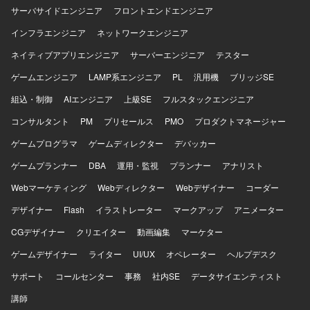
サーバサイドエンジニア
フロントエンドエンジニア
インフラエンジニア
ネットワークエンジニア
ネイティブアプリエンジニア
サーバーエンジニア
テスター
ゲームエンジニア
LAMP系エンジニア
PL
汎用機
ブリッジSE
組込・制御
AIエンジニア
上級SE
フルスタックエンジニア
コンサルタント
PM
プリセールス
PMO
プロダクトマネージャー
ゲームプログラマ
ゲームディレクター
デバッカー
ゲームプランナー
DBA
運用・監視
プランナー
アナリスト
Webマーケティング
Webディレクター
Webデザイナー
コーダー
デザイナー
Flash
イラストレーター
マークアップ
アニメーター
CGデザイナー
クリエイター
動画編集
マーケター
ゲームデザイナー
ライター
UI/UX
オペレーター
ヘルプデスク
サポート
コールセンター
事務
社内SE
データサイエンティスト
講師