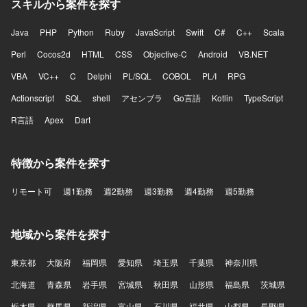
スキルから案件を探す
Java
PHP
Python
Ruby
JavaScript
Swift
C#
C++
Scala
Perl
Cocos2d
HTML
CSS
Objective-C
Android
VB.NET
VBA
VC++
C
Delphi
PL/SQL
COBOL
PL/I
RPG
Actionscript
SQL
shell
アセンブラ
Go言語
Kotlin
TypeScript
R言語
Apex
Dart
特徴から案件を探す
リモート可
週1勤務
週2勤務
週3勤務
週4勤務
週5勤務
地域から案件を探す
東京都
大阪府
福岡県
愛知県
埼玉県
千葉県
神奈川県
北海道
青森県
岩手県
宮城県
秋田県
山形県
福島県
茨城県
栃木県
群馬県
新潟県
富山県
石川県
福井県
山梨県
長野県