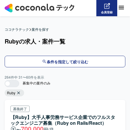
会員登録
>
ココナラテック
案件を探す
Rubyの求人・案件一覧
条件を指定して絞り込む
264
件中
31
〜
60
件を表示
募集中の案件のみ
Ruby
募集終了
【Ruby】大手人事労務サービス企業でのフルスタ
ックエンジニア募集（Ruby on Rails/React）
700,000
〜
円/月