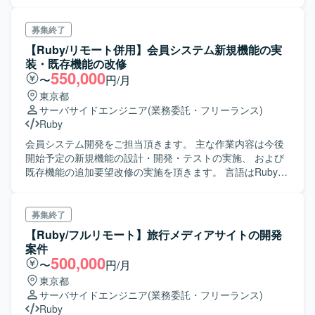
る、バックエンド、WebAPI、CMSの開発。 ・Reactによる
フロントエンド追加開発。 ・詳細設計/製造/単体テスト。プ
ロジェクトによっては保守・運用までを含む。 ・スキルと
募集終了
プロジェクトによって基本設計、技術担当として顧客MTG
【Ruby/リモート併用】会員システム新規機能の実
同席の可能性あり。
装・既存機能の改修
550,000
〜
円/月
東京都
サーバサイドエンジニア
(業務委託・フリーランス)
Ruby
会員システム開発をご担当頂きます。 主な作業内容は今後
開始予定の新規機能の設計・開発・テストの実施、 および
既存機能の追加要望改修の実施を頂きます。 言語はRubyを
使用しています。
募集終了
【Ruby/フルリモート】旅行メディアサイトの開発
案件
500,000
〜
円/月
東京都
サーバサイドエンジニア
(業務委託・フリーランス)
Ruby