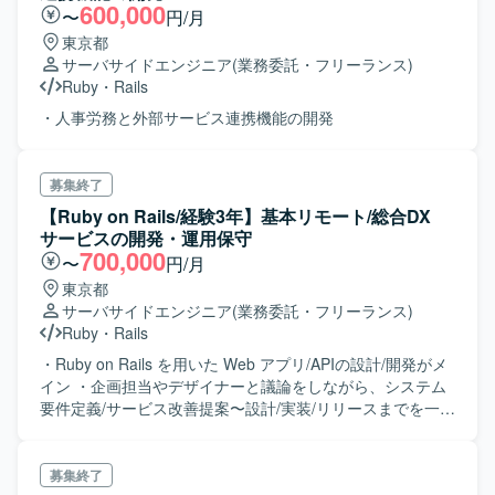
600,000
〜
円/月
東京都
サーバサイドエンジニア
(業務委託・フリーランス)
Ruby
・
Rails
・人事労務と外部サービス連携機能の開発
募集終了
【Ruby on Rails/経験3年】基本リモート/総合DX
サービスの開発・運用保守
700,000
〜
円/月
東京都
サーバサイドエンジニア
(業務委託・フリーランス)
Ruby
・
Rails
・Ruby on Rails を用いた Web アプリ/APIの設計/開発がメ
イン ・企画担当やデザイナーと議論をしながら、システム
要件定義/サービス改善提案〜設計/実装/リリースまでを一貫
して担当 ・リモート中心で気軽にチャット・ビデオ通話等
でコミュケーションを取りながらのチーム開発 環境：・
Web アプリフレームワーク:Ruby on Rails ・フロン
募集終了