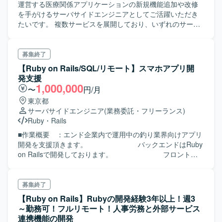
運営する医療関係アプリケーションの新規機能追加や改修
を手がけるサーバサイドエンジニアとしてご活躍いただき
たいです。 複数サービスを展開しており、いずれのサービ
スもRuby on Railsを利用しているため、基本的にはRailsを
用いた開発となります。 またサービスによってはReactや
Next.jsを活用し別途フロントエンドを構築しているため、
募集終了
フロントエンドに関しても知見のある方であればそちらに
【Ruby on Rails/SQL/リモート】スマホアプリ開
関しても尽力いただきたいです。
発支援
1,000,000
〜
円/月
東京都
サーバサイドエンジニア
(業務委託・フリーランス)
Ruby
・
Rails
■作業概要 ：エンド企業内で運用中の釣り業界向けアプリ
開発を支援頂きます。 バックエンドはRuby
on Railsで開発しております。 フロントエ
ンドは一部Reactで開発を行っております。
釣り業界へ興味/関心のある方ですとマッチ
度が上がります。
募集終了
【Ruby on Rails】Rubyの開発経験3年以上！週3
～勤務可！フルリモート！人事労務と外部サービス
連携機能の開発