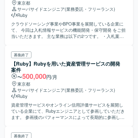
東京都
サーバサイドエンジニア
(業務委託・フリーランス)
Ruby
クラウドソーシング事業やBPO事業を展開している企業に
て、 今回は入札情報サービスの機能開発・保守開発 をご担
当いただきます。 主な業務は以下の2つです。 ・入札案件
情報の検索、登録を行うAPIの開発 ・機能開発、保守開発
(フロントエンドを含む)
募集終了
【Ruby】Rubyを用いた資産管理サービスの開発
案件
500,000
〜
円/月
東京都
サーバサイドエンジニア
(業務委託・フリーランス)
Ruby
資産管理サービスやオンライン信用評価サービスを展開し
ている企業にて、Rubyエンジニアとして参画していただき
ます。 参画後のパフォーマンスによって長期的に参画して
いただきたいと考えております。 即日で稼働できる方を探
しておりますので、ご興味のある方は是非エントリーいた
だけますと幸いです。
募集終了