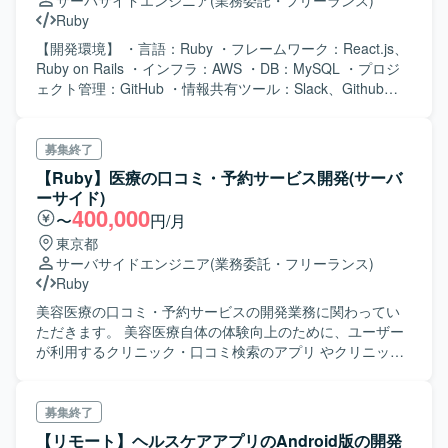
サーバサイドエンジニア
(業務委託・フリーランス)
Ruby
【開発環境】 ・言語：Ruby ・フレームワーク：React.js、
Ruby on Rails ・インフラ：AWS ・DB：MySQL ・プロジ
ェクト管理：GitHub ・情報共有ツール：Slack、Github
Wiki ・その他：RubyMine、Sentry、GSuite、Google
Analytics、Babel、AWS、Webpack、Rspec 【募集人数】1
名 【人月単価】スキル見合い 【精算幅】140-180h
募集終了
【Ruby】医療の口コミ・予約サービス開発(サーバ
ーサイド)
400,000
〜
円/月
東京都
サーバサイドエンジニア
(業務委託・フリーランス)
Ruby
美容医療の口コミ・予約サービスの開発業務に関わってい
ただきます。 美容医療自体の体験向上のために、ユーザー
が利用するクリニック・口コミ検索のアプリ やクリニック
が利用する予約管理ツールなどのアプリケーション開発に
携わっていただきます。
募集終了
【リモート】ヘルスケアアプリのAndroid版の開発