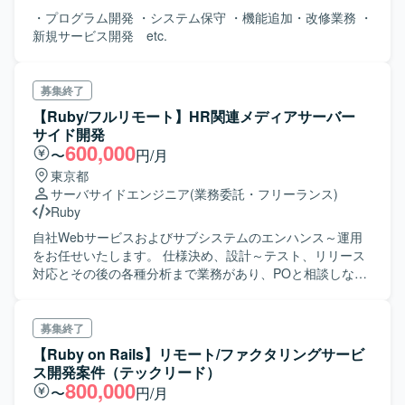
・プログラム開発 ・システム保守 ・機能追加・改修業務 ・
新規サービス開発 etc.
募集終了
【Ruby/フルリモート】HR関連メディアサーバー
サイド開発
600,000
〜
円/月
東京都
サーバサイドエンジニア
(業務委託・フリーランス)
Ruby
自社Webサービスおよびサブシステムのエンハンス～運用
をお任せいたします。 仕様決め、設計～テスト、リリース
対応とその後の各種分析まで業務があり、POと相談しなが
ら 担当頂く内容を設定してまいります。 年始より新体制で
スクラムを採用し、アジャイル風にしつつも1週間程度のス
プリントで回していく想定です。 サービス自体の月間PV数
募集終了
は1000万以上となり、生成系AIを利用した自動応答等の機
【Ruby on Rails】リモート/ファクタリングサービ
能拡張も実現しております。
ス開発案件（テックリード）
800,000
〜
円/月