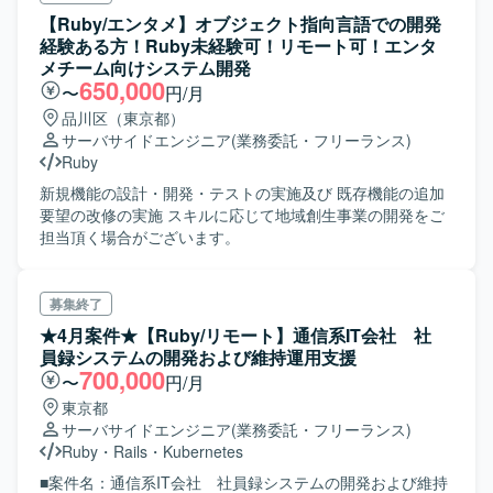
【Ruby/エンタメ】オブジェクト指向言語での開発
経験ある方！Ruby未経験可！リモート可！エンタ
メチーム向けシステム開発
650,000
〜
円/月
品川区（東京都）
サーバサイドエンジニア
(業務委託・フリーランス)
Ruby
新規機能の設計・開発・テストの実施及び 既存機能の追加
要望の改修の実施 スキルに応じて地域創生事業の開発をご
担当頂く場合がございます。
募集終了
★4月案件★【Ruby/リモート】通信系IT会社 社
員録システムの開発および維持運用支援
700,000
〜
円/月
東京都
サーバサイドエンジニア
(業務委託・フリーランス)
Ruby
・
Rails
・
Kubernetes
■案件名：通信系IT会社 社員録システムの開発および維持