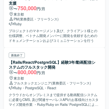
支援
750,000
〜
円/月
東京都
PM
(業務委託・フリーランス)
Ruby
プロジェクトのマネージメント及び、クライアント様との
仕様調整、ベトナム開発メンバーに開発を依頼するための
ドキュメンテーションおよびコミュニケーションを行う
募集終了
【Rails/React/PostgreSQL】経験3年/動画配信シ
ステムのフルスタック開発
800,000
〜
円/月
東京都
フルスタックエンジニア
(業務委託・フリーランス)
Ruby
・
PostgreSQL
・
React
クラウドからオンプレミスまで提供する動画配信システム
に必要なCMS, 及び関連サーバレスAPIのお客様向けカスタ
マイズ開発作業 ・Ruby/Ruby on Rails/ PostgreSQLによ