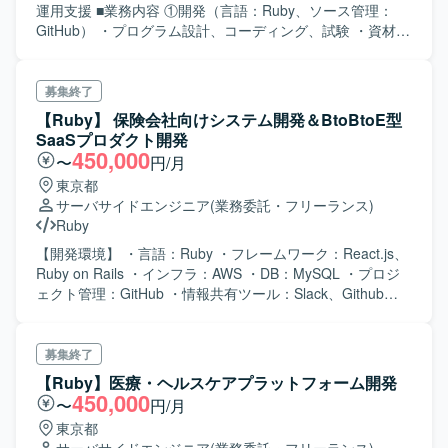
運用支援 ■業務内容 ①開発（言語：Ruby、ソース管理：
GitHub） ・プログラム設計、コーディング、試験 ・資材管
理、リリース対応 ②維持運用（コンテナ管理：
Kubernetes、コンテナレジストリ：Habor） ・問い合わせ
対応 ・不具合対応 ・その他申請等による設定値変更
募集終了
【Ruby】 保険会社向けシステム開発＆BtoBtoE型
SaaSプロダクト開発
450,000
〜
円/月
東京都
サーバサイドエンジニア
(業務委託・フリーランス)
Ruby
【開発環境】 ・言語：Ruby ・フレームワーク：React.js、
Ruby on Rails ・インフラ：AWS ・DB：MySQL ・プロジ
ェクト管理：GitHub ・情報共有ツール：Slack、Github
Wiki ・その他：RubyMine、Sentry、GSuite、Google
Analytics、Babel、AWS、Webpack、Rspe 【募集人数】2
名
募集終了
【Ruby】医療・ヘルスケアプラットフォーム開発
450,000
〜
円/月
東京都