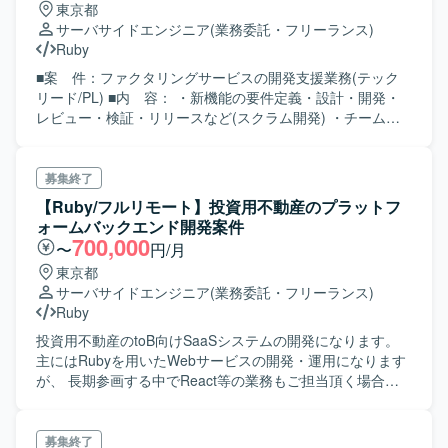
東京都
サーバサイドエンジニア
(業務委託・フリーランス)
Ruby
■案 件：ファクタリングサービスの開発支援業務(テック
リード/PL) ■内 容： ・新機能の要件定義・設計・開発・
レビュー・検証・リリースなど(スクラム開発) ・チームの
最終レビュワーとして、コード品質の担保 ・プロジェクト
管理 ・開発速度向上のための開発プロセス改善や、技術プ
ラクティスを用いた改善 ・開発チームの技術力向上のサポ
募集終了
ート ・技術方針や開発における技術、アーキテクチャ選定
【Ruby/フルリモート】投資用不動産のプラットフ
・CTOやEMと協力し、中長期（1～3年）の技術戦略の立
ォームバックエンド開発案件
案・実行 など
700,000
〜
円/月
東京都
サーバサイドエンジニア
(業務委託・フリーランス)
Ruby
投資用不動産のtoB向けSaaSシステムの開発になります。
主にはRubyを用いたWebサービスの開発・運用になります
が、 長期参画する中でReact等の業務もご担当頂く場合が
ございます。 その他：データ収集基盤の開発／運用 etc.
募集終了