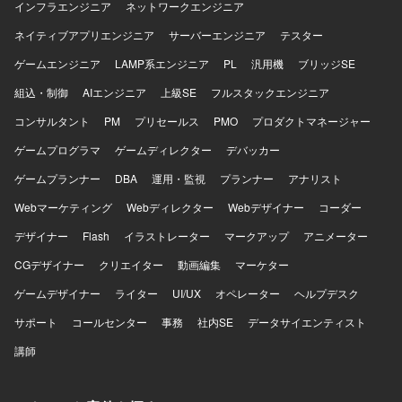
インフラエンジニア
ネットワークエンジニア
ネイティブアプリエンジニア
サーバーエンジニア
テスター
ゲームエンジニア
LAMP系エンジニア
PL
汎用機
ブリッジSE
組込・制御
AIエンジニア
上級SE
フルスタックエンジニア
コンサルタント
PM
プリセールス
PMO
プロダクトマネージャー
ゲームプログラマ
ゲームディレクター
デバッカー
ゲームプランナー
DBA
運用・監視
プランナー
アナリスト
Webマーケティング
Webディレクター
Webデザイナー
コーダー
デザイナー
Flash
イラストレーター
マークアップ
アニメーター
CGデザイナー
クリエイター
動画編集
マーケター
ゲームデザイナー
ライター
UI/UX
オペレーター
ヘルプデスク
サポート
コールセンター
事務
社内SE
データサイエンティスト
講師