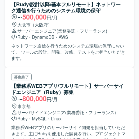
【Rudy/設計以降/基本フルリモート】ネットワー
ク通信を行うためのシステム環境の保守
500,000
〜
円/月
大阪市（大阪府）
サーバーエンジニア
(業務委託・フリーランス)
Ruby
・
DynamoDB
・
AWS
ネットワーク通信を行うためのシステム環境の保守におい
て、 ツールの設計、開発、改修、テストをご担当いただき
ます。
募集終了
【業務系WEBアプリ/フルリモート】サーバーサイ
ドエンジニア（Ruby）募集
800,000
〜
円/月
東京都
サーバサイドエンジニア
(業務委託・フリーランス)
Ruby
・
MySQL
・
Linux
業務系WEBアプリのサーバーサイド開発を担当していただ
きます。主にRubyを使用した開発を行い、プロジェクトマ