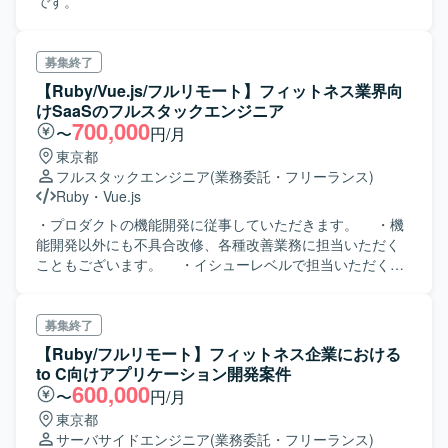
です。
募集終了
【Ruby/Vue.js/フルリモート】フィットネス業界向
けSaaSのフルスタックエンジニア
700,000
〜
円/月
東京都
フルスタックエンジニア
(業務委託・フリーランス)
Ruby
・
Vue.js
・プロダクトの機能開発に従事していただきます。 ・機
能開発以外にも不具合改修、各種改善業務に担当いただく
こともございます。 ・イシューレベルで担当いただくた
め、フロントエンド・バックエンド両方に携われます。
・機能が豊富かつ要件が複雑な事が多く、そういったシ
ーンが多い業務システムや B2B 向けの機能開発を経験され
募集終了
ている方を歓迎いたします。
【Ruby/フルリモート】フィットネス企業における
to C向けアプリケーション開発案件
600,000
〜
円/月
東京都
サーバサイドエンジニア
(業務委託・フリーランス)