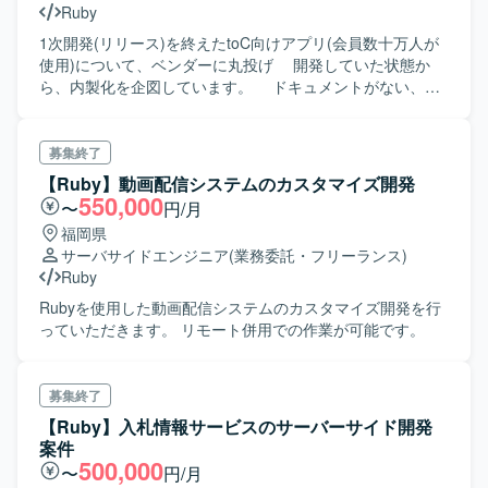
Ruby
1次開発(リリース)を終えたtoC向けアプリ(会員数十万人が
使用)について、ベンダーに丸投げ 開発していた状態か
ら、内製化を企図しています。 ドキュメントがない、あ
っても誤っている、技術スタックがバラバラ(バックエンド
がRuby でDDD、認証基盤がGo等)といった問題があ
り、3~4月から参画した業務委託メンバーで書 類関連の
募集終了
状況は概ね改善、エンハンスメインで対応中です。 既存
【Ruby】動画配信システムのカスタマイズ開発
コーディングの課題以外に、以下業務内容に記載する構築
550,000
〜
円/月
予定が多く控えております。
福岡県
サーバサイドエンジニア
(業務委託・フリーランス)
Ruby
Rubyを使用した動画配信システムのカスタマイズ開発を行
っていただきます。 リモート併用での作業が可能です。
募集終了
【Ruby】入札情報サービスのサーバーサイド開発
案件
500,000
〜
円/月