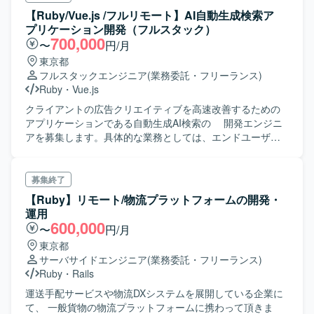
【Ruby/Vue.js /フルリモート】AI自動生成検索ア
プリケーション開発（フルスタック）
700,000
〜
円/月
東京都
フルスタックエンジニア
(業務委託・フリーランス)
Ruby
・
Vue.js
クライアントの広告クリエイティブを高速改善するための
アプリケーションである自動生成AI検索の 開発エンジニ
アを募集します。具体的な業務としては、エンドユーザー
向けのインターフェース部分 となるアプリケーションの
開発（フロントエンド、バックエンド）を主にお任せしま
す。
募集終了
【Ruby】リモート/物流プラットフォームの開発・
運用
600,000
〜
円/月
東京都
サーバサイドエンジニア
(業務委託・フリーランス)
Ruby
・
Rails
運送手配サービスや物流DXシステムを展開している企業に
て、 一般貨物の物流プラットフォームに携わって頂きま