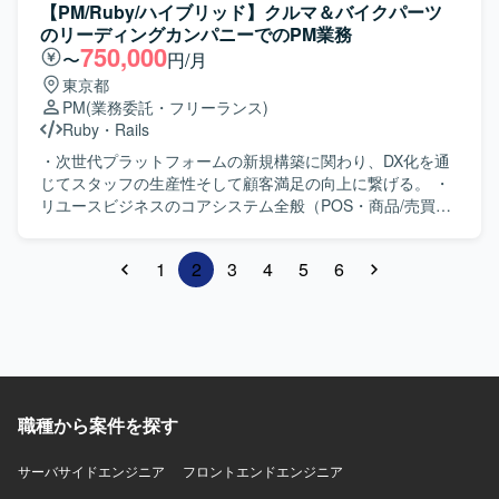
トエンド:TypeScript/Next.js(React) ・データベー
【PM/Ruby/ハイブリッド】クルマ＆バイクパーツ
ス:MySQL ・APIクエリ言語:GraphQL ・自動
のリーディングカンパニーでのPM業務
テスト:RSpec
750,000
〜
円/月
東京都
PM
(業務委託・フリーランス)
Ruby
・
Rails
・次世代プラットフォームの新規構築に関わり、DX化を通
じてスタッフの生産性そして顧客満足の向上に繋げる。 ・
リユースビジネスのコアシステム全般（POS・商品/売買管
理システム等）
1
2
3
4
5
6
職種から案件を探す
サーバサイドエンジニア
フロントエンドエンジニア