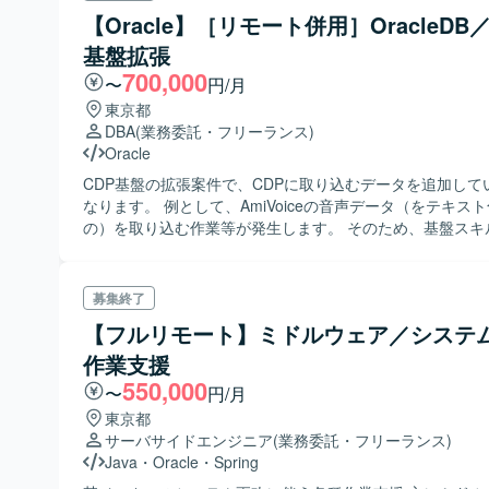
【Oracle】［リモート併用］OracleDB／
基盤拡張
700,000
〜
円/月
東京都
DBA
(業務委託・フリーランス)
Oracle
CDP基盤の拡張案件で、CDPに取り込むデータを追加して
なります。 例として、AmiVoiceの音声データ（をテキス
の）を取り込む作業等が発生します。 そのため、基盤スキ
方が望ましいですが、どちらかというとアプリ寄り(DBスキ
な案件となります。
募集終了
【フルリモート】ミドルウェア／システ
作業支援
550,000
〜
円/月
東京都
サーバサイドエンジニア
(業務委託・フリーランス)
Java
・
Oracle
・
Spring