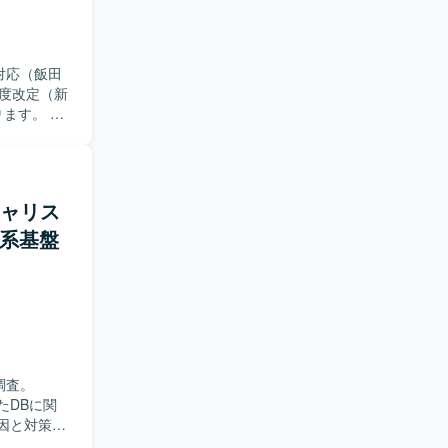
対応（飯田
ます。 今
中参加して
ます。 ※ど
ていただき
シャリス
報系基盤
経験 ■尚
、読める程度
迎） ・ＮＩ
種調査。
たDBに関
原因と対策の
・DBA業