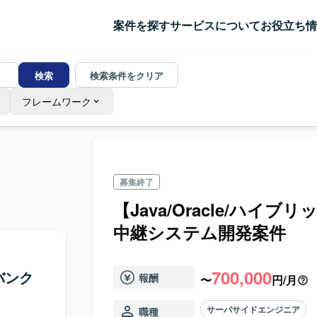
案件を探す
サービスについて
お役立ち情
検索
検索条件をクリア
フレームワーク
募集終了
【Java/Oracle/ハイ
中継システム開発案件
700,000
ガバンク
報酬
〜
円/月
サーバサイドエンジニア
職種