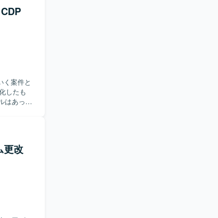
CDP
いく案件と
ト化したも
ルはあった
ル)が有効
ム更改