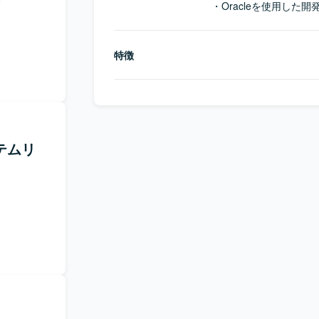
　・Oracleを使用した開
特徴
テムリ