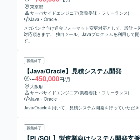
東京都
サーバサイドエンジニア
(業務委託・フリーランス)
Java
・
Oracle
メガバンク向け送金フォーマット変更対応として、設計～
対応頂きます。 独自ツール、Javaプログラムを利用して
す。
募集終了
【Java/Oracle】見積システム開発
450,000
〜
円/月
大阪府
サーバサイドエンジニア
(業務委託・フリーランス)
Java
・
Oracle
Java/Oracleを用いて、見積システム開発を行っていただ
募集終了
【PL/SQL】製造業向けシステム開発支援