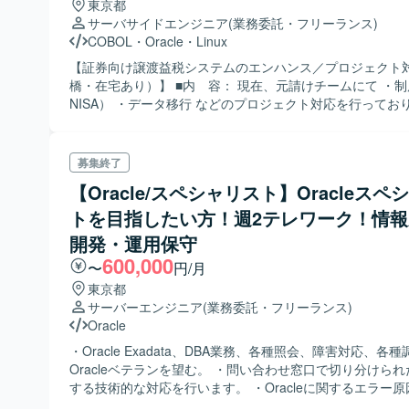
東京都
サーバサイドエンジニア
(業務委託・フリーランス)
COBOL
・
Oracle
・
Linux
【証券向け譲渡益税システムのエンハンス／プロジェクト
橋・在宅あり）】 ■内 容： 現在、元請けチームにて ・制度改定（新
NISA） ・データ移行 などのプロジェクト対応を行っており
回はその中の1プロジェクトにサポートメンバーとして 途
いただき、リリースまで（6か月前後程度）ご対応いただき
のプロジェクト配属となるかはご面談にて 適正判断させ
募集終了
ます。 その後は、別プロジェクトの上流から 改めてご担当いただく予
【Oracle/スペシャリスト】Oracleスペ
定です。 【環境】 ・OS：Linux ・DB：Oracle ・言語他：PRO-
COBOL、SQL、Shell、JCL、千手、FFFTP、TeraTerm ■必須スキル
トを目指したい方！週2テレワーク！情
・基本設計（言語不問）のご経験 ・Oracle、SQL、Linuxのご
開発・運用保守
可スキル ・Shell ・PRO-COBOL（調査で使用するため
600,000
〜
円/月
でＯＫ） ・証券業務知識（譲渡益税の知識であれば、大歓
ＳＡ関連の知識
東京都
サーバーエンジニア
(業務委託・フリーランス)
Oracle
・Oracle Exadata、DBA業務、各種照会、障害対応、各
Oracleベテランを望む。 ・問い合わせ窓口で切り分けられ
する技術的な対応を行います。 ・Oracleに関するエラー
検討や業務チームからの「あるべき姿」にするための検討。 