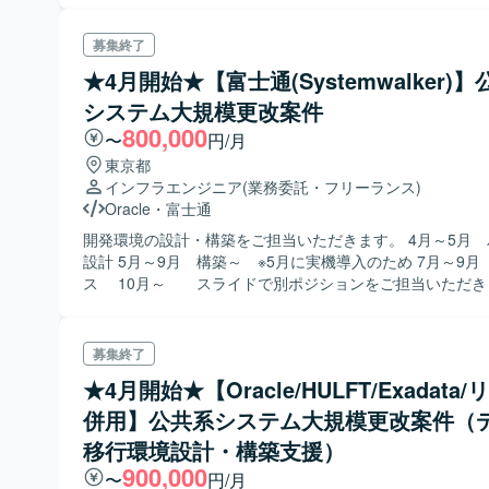
務は、セキュリティパッチの対応やカラム拡張など。
募集終了
★4月開始★【富士通(Systemwalker)
システム大規模更改案件
800,000
〜
円/月
東京都
インフラエンジニア
(業務委託・フリーランス)
Oracle
・
富士通
開発環境の設計・構築をご担当いただきます。 4月～5月 パラメータ
設計 5月～9月 構築～ ※5月に実機導入のため 7月～9月
ス 10月～ スライドで別ポジションをご担当いただき
募集終了
★4月開始★【Oracle/HULFT/Exadata
併用】公共系システム大規模更改案件（
移行環境設計・構築支援）
900,000
〜
円/月