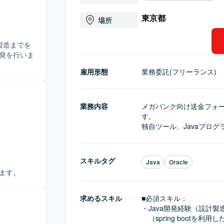
東京都
場所
製造までを
開発を行いま
雇用形態
業務委託(フリーランス)
業務内容
メガバンク向け送金フォ
す。

独自ツール、Javaプロ
スキルタグ
Java
Oracle
きます。
求めるスキル
■必須スキル：
・Java開発経験（設計製
　（spring bootを利