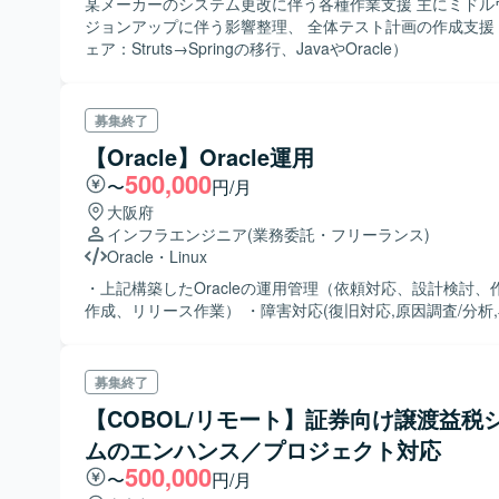
某メーカーのシステム更改に伴う各種作業支援 主にミドル
ジョンアップに伴う影響整理、 全体テスト計画の作成支援
ェア：Struts→Springの移行、JavaやOracle）
募集終了
【Oracle】Oracle運用
500,000
〜
円/月
大阪府
インフラエンジニア
(業務委託・フリーランス)
Oracle
・
Linux
・上記構築したOracleの運用管理（依頼対応、設計検討、
作成、リリース作業） ・障害対応(復旧対応,原因調査/分析,
募集終了
【COBOL/リモート】証券向け譲渡益税
ムのエンハンス／プロジェクト対応
500,000
〜
円/月