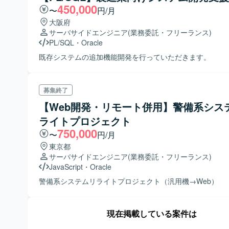
450,000
〜
円/月
大阪府
サーバサイドエンジニア
(業務委託・フリーランス)
PL/SQL
・
Oracle
既存システムの追加機能開発を行っていただきます。
募集終了
【Web開発・リモート併用】警備系シス
ライトプロジェクト
750,000
〜
円/月
東京都
サーバサイドエンジニア
(業務委託・フリーランス)
JavaScript
・
Oracle
警備系システムリライトプロジェクト（汎用機→Web）
現在掲載している案件は