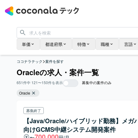
単価
都道府県
特徴
職種
言語
>
ココナラテック
案件を探す
Oracleの求人・案件一覧
651
件中
121
〜
150
件を表示
募集中の案件のみ
Oracle
募集終了
【Java/Oracle/ハイブリッド勤務】メ
向けGCMS中継システム開発案件
700,000
〜
円/月