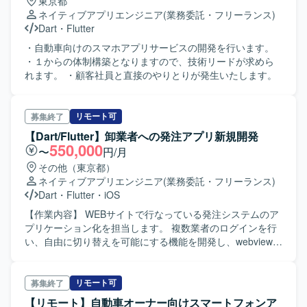
東京都
ネイティブアプリエンジニア
(業務委託・フリーランス)
Dart
・
Flutter
・自動車向けのスマホアプリサービスの開発を行います。
・１からの体制構築となりますので、技術リードが求めら
れます。 ・顧客社員と直接のやりとりが発生いたします。
リモート可
募集終了
【Dart/Flutter】卸業者への発注アプリ新規開発
550,000
〜
円/月
その他（東京都）
ネイティブアプリエンジニア
(業務委託・フリーランス)
Dart
・
Flutter
・
iOS
【作業内容】 WEBサイトで行なっている発注システムのア
プリケーション化を担当します。 複数業者のログインを行
い、自由に切り替えを可能にする機能を開発し、webviewで
の発注管理サイトの表示を行います。 基本設計書・詳細設
計書の作成、実装、テスト項目書の作成・実施、リリース
に向けた対応を行います。 独自SDKを用いたプッシュ配信
リモート可
募集終了
の実装も行います。
【リモート】自動車オーナー向けスマートフォンア