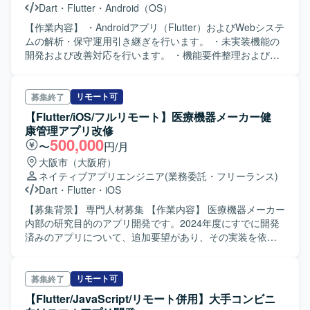
Dart
・
Flutter
・
Android（OS）
メンバーとの質問や提案を積極的に行いながら開発を推進
できる方にマッチするポジションです。 【ポジションの魅
【作業内容】 ・Androidアプリ（Flutter）およびWebシステ
力】 Flutterを用いたモバイルアプリ開発の上流から下流ま
ムの解析・保守運用引き継ぎを行います。 ・未実装機能の
で一貫して携わることができるため、要件定義からリリー
開発および改善対応を行います。 ・機能要件整理およびシ
スまでの経験を広く積むことができます。スクラム開発の
ステム要件化を行います。 ・スリランカオフショアチーム
環境下で、アーキテクチャ設計やコードレビューを通じて
との開発連携を行います。
技術力・設計力を高められる点も魅力です。 【開発環境】
リモート可
募集終了
Flutter（Dart）を用いたモバイルアプリ開発環境です。ライ
【Flutter/iOS/フルリモート】医療機器メーカー健
ブラリとしてriverpod、Freezed、gorouterなどを利用し、
康管理アプリ改修
IDEはVSCodeを使用いたします。バージョン管理はGit、ド
500,000
〜
円/月
キュメント管理はConfluence、ビルドツールはBitriseを利
大阪市（大阪府）
用する想定です。
ネイティブアプリエンジニア
(業務委託・フリーランス)
Dart
・
Flutter
・
iOS
【募集背景】 専門人材募集 【作業内容】 医療機器メーカー
内部の研究目的のアプリ開発です。2024年度にすでに開発
済みのアプリについて、追加要望があり、その実装を依頼
します。フェーズとしては、詳細設計からプログラミン
グ、単体テストまでを担当します。 【ポジションの魅力】
新しい技術であるFlutterを用いた開発経験が得られる点
リモート可
募集終了
や、医療機器メーカーの研究に貢献できる重要な役割を担
【Flutter/JavaScript/リモート併用】大手コンビニ
います。