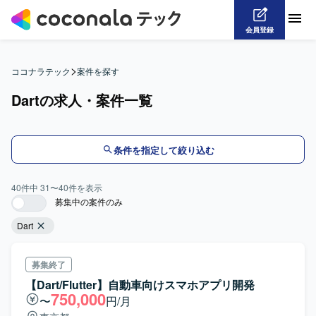
会員登録
>
ココナラテック
案件を探す
Dartの求人・案件一覧
条件を指定して絞り込む
40
件中
31
〜
40
件を表示
募集中の案件のみ
Dart
募集終了
【Dart/Flutter】自動車向けスマホアプリ開発
750,000
〜
円/月