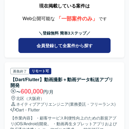
定義から製造・テスト・移行まで、一連の開発工程を幅広
現在掲載している案件は
くご対応いただきます。スクラム開発を想定しており、チ
ームメンバーと協力しながらエンハンスや保守開発も行っ
「一部案件のみ」
ていただきます。 【求める人物像】 自ら課題を見つけて主
Web公開可能な
です
体的に動ける方を求めています。生成AIなど新しい技術の
活用に前向きであり、チームのアーキテクチャ方針を理解
＼登録無料 簡単3ステップ／
したうえで設計・開発を進められる方が望ましいです。ま
た、他メンバーと積極的にコミュニケーションを取りなが
会員登録して全案件から探す
ら、質問や提案を行える方を歓迎いたします。 【ポジショ
ンの魅力】 Flutterを用いたマルチプラットフォームアプリ
の開発を、上流から下流まで一貫して担当できる環境で
す。スクラム開発の中で裁量高く動くことができ、アーキ
テクチャ設計方針やコードレビューを通じてチーム開発の
リモート可
募集終了
経験を深めることができます。中古車情報サイトというユ
【Dart/Flutter】動画撮影＋動画データ転送アプリ
ーザー数の多いサービスに携わることで、スケールのある
開発
プロダクト開発経験を積むことができます。 【開発環境】
600,000
〜
円/月
Flutter（Dart）を用いたアプリ開発環境です。ライブラリと
北区（大阪府）
してriverpod、Freezed、gorouterなどを使用いたします。
ネイティブアプリエンジニア
(業務委託・フリーランス)
IDEはVSCodeを利用し、Gitでソースコードを管理します。
Dart
・
Flutter
ドキュメント管理にはConfluence、ビルドツールには
Bitriseを使用いたします。
【作業内容】 ・顧客サービス利便性向上のための新規アプ
リ(iOS/Android)開発。 ・動画再生タブレットアプリおよび