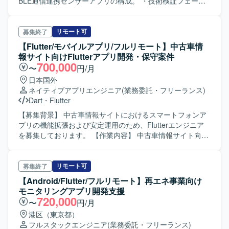
BLE通信連携センサーアプリの構成。 ・技術検証フェーズ
における機能実現性の調査およびUXの検討。 ・商用開発フ
ェーズにおけるアプリ開発および品質保証。 ・Dart/Flutter
を用いたクロスプラットフォーム開発。 ・iOS/Android両
リモート可
募集終了
OSのストアリリース対応。
【Flutter/モバイルアプリ/フルリモート】中古車情
報サイト向けFlutterアプリ開発・保守案件
700,000
〜
円/月
日本国外
ネイティブアプリエンジニア
(業務委託・フリーランス)
Dart
・
Flutter
【募集背景】 中古車情報サイトにおけるスマートフォンア
プリの機能拡張および安定運用のため、Flutterエンジニア
を募集しております。 【作業内容】 中古車情報サイト向け
のFlutterアプリを新規開発していただきます。iOSおよび
Androidで動作するモバイルアプリケーションを対象とし、
要件定義から製造・テスト・移行まで、一連の開発工程を
リモート可
募集終了
担当していただきます。スクラム開発を想定しており、チ
【Android/Flutter/フルリモート】再エネ事業向け
ーム内でのコミュニケーションを図りながら、エンハンス
モニタリングアプリ開発支援
開発および保守開発を行っていただきます。 【求める人物
720,000
〜
円/月
像】 Flutterを用いたモバイルアプリ開発に主体的に取り組
港区（東京都）
み、自ら課題を発見して解決に向けて動ける方を求めてお
フルスタックエンジニア
(業務委託・フリーランス)
ります。生成AIなど新しい技術の活用に前向きで、チーム