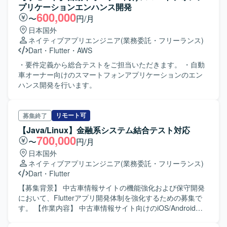
プリケーションエンハンス開発
600,000
〜
円/月
日本国外
ネイティブアプリエンジニア
(業務委託・フリーランス)
Dart
・
Flutter
・
AWS
・要件定義から総合テストをご担当いただきます。 ・自動
車オーナー向けのスマートフォンアプリケーションのエン
ハンス開発を行います。
リモート可
募集終了
【Java/Linux】金融系システム結合テスト対応
700,000
〜
円/月
日本国外
ネイティブアプリエンジニア
(業務委託・フリーランス)
Dart
・
Flutter
【募集背景】 中古車情報サイトの機能強化および保守開発
において、Flutterアプリ開発体制を強化するための募集で
す。 【作業内容】 中古車情報サイト向けのiOS/Android対
応Flutterアプリの新規開発を担当していただきます。要件