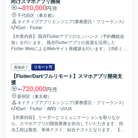
向けスマホアプリ開発
810,000
〜
円/月
千代田区（東京都）
ネイティブアプリエンジニア
(業務委託・フリーランス)
Dart
・
Flutter
【作業内容】 既存Flutterアプリのエンハンス（予約機能追
加）を行います。 既存Flutterアプリの資源を活用した
Flutter WebによるWebサイト再構築を行います。 LINEミニ
アプリ開発（バックエンドはFlutter Web、LINE SDKを利用
する部分はJavaScript実装の想定）を行います。 設計から
結合テスト、総合テスト支援まで担当していただきます。
リモート可
募集終了
【Flutter/Dart/フルリモート】スマホアプリ開発支
援
720,000
〜
円/月
新宿区（東京都）
ネイティブアプリエンジニア
(業務委託・フリーランス)
Dart
・
Flutter
・
AWS
・
UI/UX
【作業内容】 リーダーとコミュニケーションを取りなが
ら、スマホアプリの開発業務を担当していただきます。担
当工程は製造、単体テスト、結合テストとなります。 【開
発環境】 開発言語/フレームワーク: Flutter / Dart 対応OS: