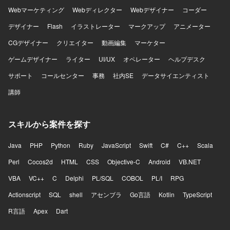
Webマーケティング
Webディレクター
Webデザイナー
コーダー
デザイナー
Flash
イラストレーター
マークアップ
アニメーター
CGデザイナー
クリエイター
動画編集
マーケター
ゲームデザイナー
ライター
UI/UX
オペレーター
ヘルプデスク
サポート
コールセンター
事務
社内SE
データサイエンティスト
講師
スキルから案件を探す
Java
PHP
Python
Ruby
JavaScript
Swift
C#
C++
Scala
Perl
Cocos2d
HTML
CSS
Objective-C
Android
VB.NET
VBA
VC++
C
Delphi
PL/SQL
COBOL
PL/I
RPG
Actionscript
SQL
shell
アセンブラ
Go言語
Kotlin
TypeScript
R言語
Apex
Dart