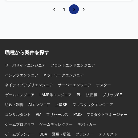
Android / iOS プラットフォーム/サービス: AWS (Lambda、
1
2
S3など)、Firebase ※バックエンドの基盤はAWSとなりま
す。
職種から案件を探す
サーバサイドエンジニア
フロントエンドエンジニア
インフラエンジニア
ネットワークエンジニア
ネイティブアプリエンジニア
サーバーエンジニア
テスター
ゲームエンジニア
LAMP系エンジニア
PL
汎用機
ブリッジSE
組込・制御
AIエンジニア
上級SE
フルスタックエンジニア
コンサルタント
PM
プリセールス
PMO
プロダクトマネージャー
ゲームプログラマ
ゲームディレクター
デバッカー
ゲームプランナー
DBA
運用・監視
プランナー
アナリスト