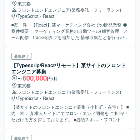
東京都
フロントエンドエンジニア
(業務委託・フリーランス)
TypeScript
・
React
■案 件：【React】某マーケティング会社での開発業務 ◆
案件概要： マーケティング業務の自動ツール(顧客管理、メ
ール配信、trackingタグを追加した 情報収集などを行うパッ
ケージ製品)があり、顧客企業の会場イベント・オンライン
イベント （製品やセミナー）と組み合わせる製品を保有し
ている企業となります。 ◆業務内容： チケット販売システ
募集終了
ムの実装をメインで行っていただきます 詳細設計の作成な
【Typescrip/React/リモート】某サイトのフロント
らびに開発を中心に、ドキュメントの要件定義資料や設計
エンジニア募集
を読み、 ミーティングやチャットを用いて不明点を主体的
600,000
〜
円/月
に解決しながら実装をして頂きます。
東京都
フロントエンドエンジニア
(業務委託・フリーランス)
TypeScript
・
React
【某サイトのフロントエンジニア募集（小川町・在宅）】 ■
内 容： 某求人サイトにてフロントエンド開発を ご担当い
ただける方を探しております。 ■必須スキル ・フロントエ
ンド開発経験 ・Reactを用いた開発経験 ・TypeScriptを用
いた開発経験 ■尚可スキル ・Next.js または Nuxt.jsを用いた
開発経験 ・設計書などの資料作成経験 ・コードレビュー経
募集終了