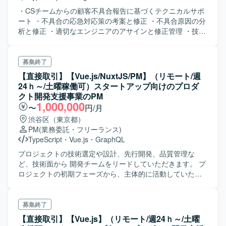
・CSチームからの顧客不具合報告に基づくテクニカルサポ
ート ・不具合の応急対応策の考案と修正 ・不具合原因の分
析と修正 ・適切なエンジニアのアサインと修正管理 ・技術
ガイダンスの提供 ・ドキュメンテーションの作成と更新 ・
技術的な知見の共有
募集終了
【直接取引】【Vue.js/NuxtJS/PM】（リモート/週
24ｈ～/土曜稼働可）スタートアップ向けのプロダ
クト開発支援事業のPM
1,000,000
〜
円/月
渋谷区（東京都）
PM
(業務委託・フリーランス)
TypeScript
・
Vue.js
・
GraphQL
プロジェクトの技術選定や設計、先行開発、品質管理な
ど、技術面から 開発チームをリードしていただきます。 プ
ロジェクトの初期フェーズから、主体的に活動していただ
きます。システムアーキテクチャを決定し、ドキュメント
の整備方針を決定します。 開発が進行すると、命名規則の
運用やリファクタリング、プルリクエストのレビュー、メ
募集終了
ンバーの技術フォローなどを担当していただきます。
【直接取引】【Vue.js】（リモート/週24ｈ～/土曜