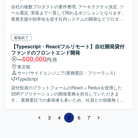
自社の複数プロダクトの要件整理, アーキテクチャ決定, ツ
ール選定, 実装まで一貫して関わるポジションとなります。
業務支援や効率化を促す社内システムの開発などプロダク
トが増えつつあり、 特定のプロダクトに閉じることなく社
内の技術面を横断的にみて適切に舵をきれる人材を探して
います。 技術スタック - 言語, フレームワーク - TypeScript
募集終了
- React.js - Next.js - ミドルウェア - Docker - Vite -
【Typescript・React/フルリモート】自社開発貸付
Webpack - Node.js - BigQuery - Metabase - インフラ -
ファンドのフロントエンド開発
Firebase - CloudRun - GCP - Saas - Github - Algolia -
600,000
〜
円/月
Sendgrid - Sentry デザイン - Figma - Storybook
東京都
サーバサイドエンジニア
(業務委託・フリーランス)
TypeScript
貸付投資のプラットフォームのReact + Reduxを使用した
SSRアプリケーションの開発業務を担当していただきま
す。 業務委託での参画者も多いため、社員との垣根無くフ
ラットで風通しの良い職場環境です。
3
4
5
6
7