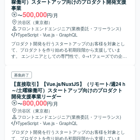
稼働可）スタートアップ向けのプロダクト開発支援
事業
500,000
〜
円/月
渋谷区（東京都）
フロントエンドエンジニア
(業務委託・フリーランス)
TypeScript
・
Vue.js
・
GraphQL
プロダクト開発を行うスタートアップのお客様を対象とし
て、プロダクトを作り始める初期段階から支援していま
す。 エンジニアとしての専門性で、0→1フェーズでの企
画・ビジネス検討からスタートして、UI/UXデザインのブラ
ッシュアップ、MVPの開発、リリース後のスケールアップ
まで総合的にエンジニアリングを支援しています。 基本的
募集終了
にはフロントエンドの設計～開発に携わりますが、スキル
【直接取引】【Vue.js/NuxtJS】（リモート/週24ｈ
やキャリアを鑑みてサーバサイドやインフラなど、領域を
～/土曜稼働可）スタートアップ向けのプロダクト
広げてプロダクト開発に必要な種々の業務を遂行していた
開発支援事業リーダー
だきます。
800,000
〜
円/月
渋谷区（東京都）
フロントエンドエンジニア
(業務委託・フリーランス)
TypeScript
・
Vue.js
・
GraphQL
プロダクト開発を行うスタートアップのお客様を対象とし
て、プロダクトを作り始める初期段階から支援していま