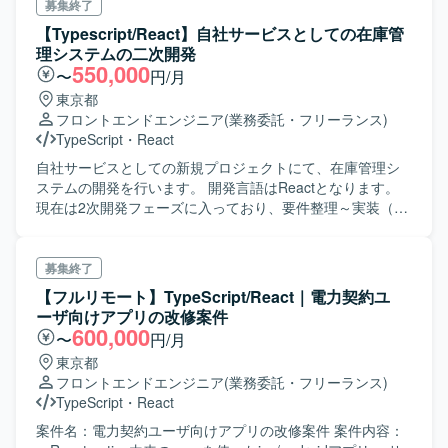
を行って頂きます。(Scalaで書かれていたものをフェーズ1
募集終了
が終わり9月からフェーズ2となります。)
【Typescript/React】自社サービスとしての在庫管
理システムの二次開発
550,000
〜
円/月
東京都
フロントエンドエンジニア
(業務委託・フリーランス)
TypeScript
・
React
自社サービスとしての新規プロジェクトにて、在庫管理シ
ステムの開発を行います。 開発言語はReactとなります。
現在は2次開発フェーズに入っており、要件整理～実装（新
規機能追加など）、テストまで行っております。
募集終了
【フルリモート】TypeScript/React｜電力契約ユ
ーザ向けアプリの改修案件
600,000
〜
円/月
東京都
フロントエンドエンジニア
(業務委託・フリーランス)
TypeScript
・
React
案件名：電力契約ユーザ向けアプリの改修案件 案件内容：