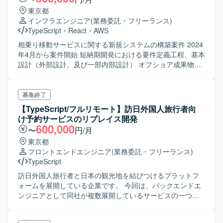
東京都
インフラエンジニア
(業務委託・フリーランス)
TypeScript
・
React
・
AWS
相乗り移動サービスに関する新規システムの構築案件 2024
年4月から案件開始 短納期開発における要件定義工程、基本
設計（外部設計、及び一部内部設計） オフショア成果物受
入検証、テスト を実施 ※実装はオフショア担当 Ph1のリ
リースを9月とし、その後Ph2,Ph3を実施していく予定。 シ
ステム構成としてはAWSでマネージドサービスを活用 オン
募集終了
ライン画面はReactを利用予定。 2名の募集となりますが、
【TypeScript/フルリモート】訪日外国人旅行者向
内訳は下記の通り 1名：要件定義、基本設計等の上流寄り 1
け予約サービスのリプレイス開発
名：基本設計などの対応はするもののオフショア成果物の
600,000
〜
円/月
ソースレビューなども担当する下流寄り
東京都
フロントエンドエンジニア
(業務委託・フリーランス)
TypeScript
訪日外国人旅行者と日本の観光地を結びつけるプラットフ
ォームを展開している企業です。 今回は、バックエンドエ
ンジニアとして同社が複数展開しているサービスの一つ、
温泉宿予約サービスの開発チームにジョインしていただき
ます。 TypeScript(Node.js/Nest.js)での開発をメインに開発