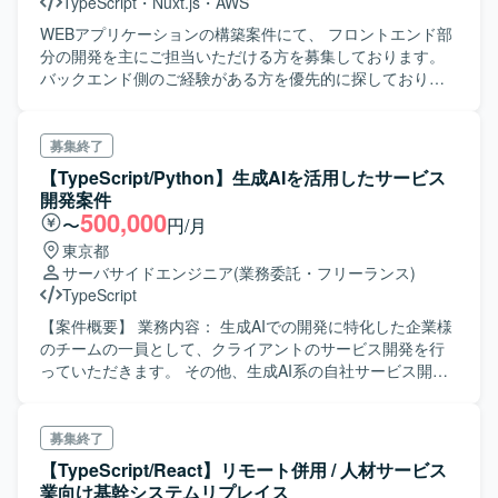
TypeScript
・
Nuxt.js
・
AWS
WEBアプリケーションの構築案件にて、 フロントエンド部
分の開発を主にご担当いただける方を募集しております。
バックエンド側のご経験がある方を優先的に探しておりま
す。
募集終了
【TypeScript/Python】生成AIを活用したサービス
開発案件
500,000
〜
円/月
東京都
サーバサイドエンジニア
(業務委託・フリーランス)
TypeScript
【案件概要】 業務内容： 生成AIでの開発に特化した企業様
のチームの一員として、クライアントのサービス開発を行
っていただきます。 その他、生成AI系の自社サービス開発
も並行してご対応いただきます。 自由度が高いですが、か
なりスピード感が早いため、ご自身でボールを拾いに行く
姿勢がある方がマッチします。 ■開発環境 クライアント -
募集終了
Typescript - svelte,sveltekit - prisma サーバー - python -
【TypeScript/React】リモート併用 / 人材サービス
fastapi, litestar - langchain,llamaindex その他インフラ -
業向け基幹システムリプレイス