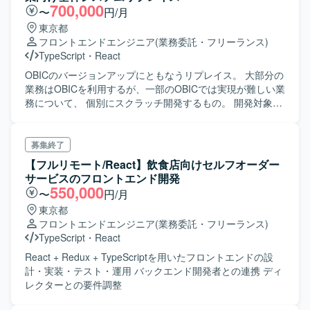
azure - terraform - github action - firebase - gcp
700,000
〜
円/月
東京都
フロントエンドエンジニア
(業務委託・フリーランス)
TypeScript
・
React
OBICのバージョンアップにともなうリプレイス。 大部分の
業務はOBICを利用するが、一部のOBICでは実現が難しい業
務について、 個別にスクラッチ開発するもの。 開発対象は
PC版Web・スマートフォン版Web。 フロント、サーバサイ
ド、API、バッチ全て弊社で担当。 2024/4 要件定義スター
ト。リリースは2025/10を予定。 4月～6月末まで要件定義
募集終了
を予定。 まずは要件定義フェーズ担当としてご参画頂き、
【フルリモート/React】飲食店向けセルフオーダー
その後は設計フェーズ以降もご対応頂ければと考えており
サービスのフロントエンド開発
ます。 設計以降でチームリーダーをになって頂ける方を募
550,000
〜
円/月
集します。
東京都
フロントエンドエンジニア
(業務委託・フリーランス)
TypeScript
・
React
React + Redux + TypeScriptを用いたフロントエンドの設
計・実装・テスト・運用 バックエンド開発者との連携 ディ
レクターとの要件調整