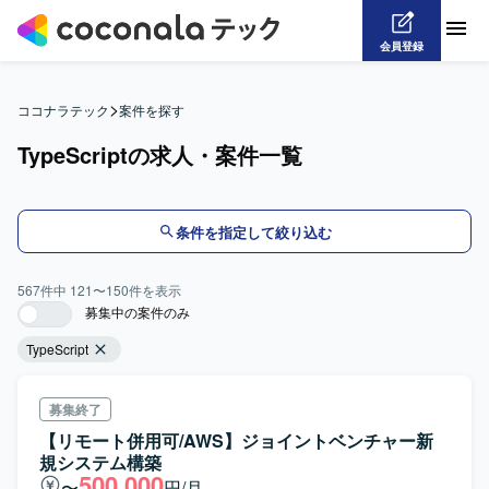
会員登録
>
ココナラテック
案件を探す
TypeScriptの求人・案件一覧
条件を指定して絞り込む
567
件中
121
〜
150
件を表示
募集中の案件のみ
TypeScript
募集終了
【リモート併用可/AWS】ジョイントベンチャー新
規システム構築
500,000
〜
円/月