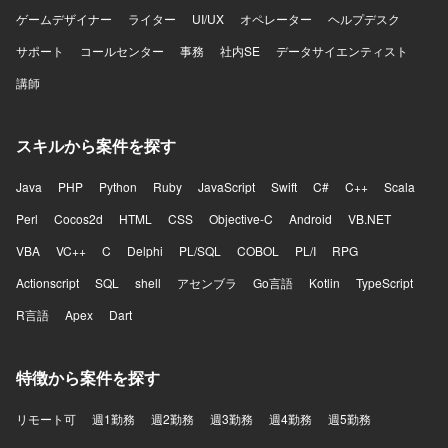
ゲームデザイナー
ライター
UI/UX
オペレーター
ヘルプデスク
サポート
コールセンター
事務
社内SE
データサイエンティスト
講師
スキルから案件を探す
Java
PHP
Python
Ruby
JavaScript
Swift
C#
C++
Scala
Perl
Cocos2d
HTML
CSS
Objective-C
Android
VB.NET
VBA
VC++
C
Delphi
PL/SQL
COBOL
PL/I
RPG
Actionscript
SQL
shell
アセンブラ
Go言語
Kotlin
TypeScript
R言語
Apex
Dart
特徴から案件を探す
リモート可
週1勤務
週2勤務
週3勤務
週4勤務
週5勤務