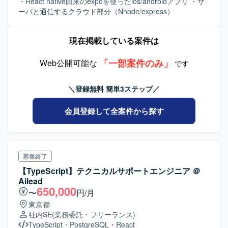
・React native由来のexpoを使ったios/androidアプリ ・サ
ーバと通信するクラウド部分（Nnode/express）
現在掲載している案件は
「一部案件のみ」
Web公開可能な
です
＼登録無料 簡単3ステップ／
会員登録して全案件から探す
募集終了
【TypeScript】テクニカルサポートエンジニア ＠
Ailead
650,000
〜
円/月
東京都
社内SE
(業務委託・フリーランス)
TypeScript
・
PostgreSQL
・
React