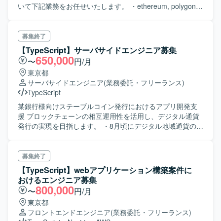
いて下記業務をお任せいたします。 ・ethereum, polygonの
ネットワークを利用したNFTを軸とするdapps開発運営 ・
NFTを売買するマーケットプレイス(dapps)開発 ＜開発環境
＞ ・PC:Mac ・API: Node.js / Typescript / express / Jest ・
募集終了
DB: mongo / AWS Document DB/ Redis ・Web3: Solidity /
【TypeScript】サーバサイドエンジニア募集
Foundry / ethers.js / EVM / Oracle ・Library: lodash /
650,000
〜
円/月
mongoose ・Local: Docker ・Cloud Service: AWS
東京都
サーバサイドエンジニア
(業務委託・フリーランス)
TypeScript
某銀行様向けステーブルコイン発行におけるアプリ開発支
援 ブロックチェーンの相互運用性を活用し、デジタル通貨
発行の実現を目指します。 ・8月頃にデジタル地域通貨のサ
ービス提供開始と決済利用可能なポイントの実装（予）。
・冬頃にステーブルコインの流通開始を目指します。 環境
は独自プラットフォーム、AWS、PCはMacとなります。 現
募集終了
状はウォーターフォール型に寄せてはいますがアジャイル
【TypeScript】webアプリケーション構築案件に
も一部あり、 ハイブリッドの開発手法となります。（スク
おけるエンジニア募集
ラム） 上位の体制として18名規模になります。 本件の募集
800,000
〜
円/月
は一人称での作業が出来る方が前提となります。
東京都
フロントエンドエンジニア
(業務委託・フリーランス)