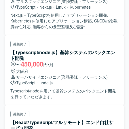
フルスタックエンジニア
(業務委託・フリーランス)
TypeScript
・
Next.js
・
Linux
・
Kubernetes
Next.js + TypeScriptを使用したアプリケーション開発,
Kubernetesを使用したアプリケーション構築, CI/CDの改善,
脆弱性対応, 顧客からの要望整理及び設計
募集終了
【Typescript/node.js】基幹システムのバックエン
ド開発
450,000
〜
円/月
大阪府
サーバサイドエンジニア
(業務委託・フリーランス)
TypeScript
・
node.js
Typescript/nodeを用いて基幹システムのバックエンド開発
を行っていただきます。
募集終了
【React/TypeScript/フルリモート】エンド自社サ
ービス開発