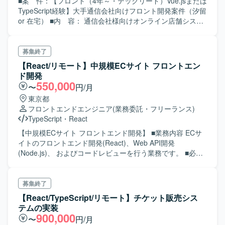
■案 件：【フロント（4年～・テックリード）Vue.jsまたは
TypeScript経験】大手通信会社向けフロント開発案件（汐留
or 在宅） ■内 容： 通信会社様向けオンライン店舗システ
ムの開発案件です。 ご担当いただく開発範囲はフロント
（Vue、TypeScirpt）になります。 また、フロントのテック
リードおよび業務推進して いただける方を探しておりま
募集終了
す。 開発スケジュール：フェーズごとに段階リリースを想
【React/リモート】中規模ECサイト フロントエン
定 【第1フェーズ】 4月～：設計～単体テスト 6月～：内部
ド開発
結合テスト、外部結合テスト、 システムテスト/ユ
550,000
〜
円/月
ーザ受け入れテスト 【第2フェーズ】 7月～ ：設計～
東京都
単体テスト 10月～11月：内部結合テスト、外部結合テス
フロントエンドエンジニア
(業務委託・フリーランス)
ト、 システムテスト/ユーザ受け入れテスト ※
TypeScript
・
React
第3フェーズ以降も継続予定。 規模：～7月：50人月、30～
35画面想定 8月～：順次着手 募集：8月～：1名 ＜ス
【中規模ECサイト フロントエンド開発】 ■業務内容 ECサ
キル＞ ■必 須： ・要件定義～経験 ・フロント開発ご経験
イトのフロントエンド開発(React)、Web API開発
者（4年以上） ・Vue.js、TypeScript、Nuxt.js →いずれか
(Node.js)、 およびコードレビューを行う業務です。 ■必須
の経験がある方 ※応相談 ■尚 可： ・コミュニケーション
要件 React経験 TypeScript経験 HTML/CSS経験 サーバサイ
能力 ・長期ご参画いただける方 ・AWS環境でのご経験
ド開発経験 レビュワー経験 ■歓迎要件 Next.js 経験 Recoil
経験 Fastify 経験
募集終了
【React/TypeScript/リモート】チケット販売シス
テムの実装
900,000
〜
円/月