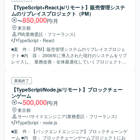
験
【TypeScript+React.js/リモート】販売管理システ
ムのリプレイスプロジェクト（PM）
850,000
〜
円/月
東京都
PM
(業務委託・フリーランス)
TypeScript
・
React
■案 件：【PM】販売管理システムのリプレイスプロジェ
クト ■内 容： 2006年に導入された現行のシステムをリプ
レイスし、 業務改善・全体最適化していくプロジェクトに
てPMとして業務を行っていただきます。 環境：
Typescript、React.js ＜担当業務＞ ・企画PMと開発ベンダ
ーPMとの橋渡し ・開発ベンダーのコントロール ・申込契
募集終了
約管理チーム全体のマネジメント
【TypeScript/Node.js/リモート】ブロックチェー
ンゲーム
500,000
〜
円/月
東京都
サーバサイドエンジニア
(業務委託・フリーランス)
TypeScript
・
node.js
■案 件：【バックエンドエンジニア】ブロックチェーンゲ
ーム ■内 容： ブロックチェーンゲームプロジェクトにお