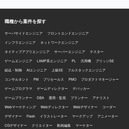
職種から案件を探す
サーバサイドエンジニア
フロントエンドエンジニア
インフラエンジニア
ネットワークエンジニア
ネイティブアプリエンジニア
サーバーエンジニア
テスター
ゲームエンジニア
LAMP系エンジニア
PL
汎用機
ブリッジSE
組込・制御
AIエンジニア
上級SE
フルスタックエンジニア
コンサルタント
PM
プリセールス
PMO
プロダクトマネージャー
ゲームプログラマ
ゲームディレクター
デバッカー
ゲームプランナー
DBA
運用・監視
プランナー
アナリスト
Webマーケティング
Webディレクター
Webデザイナー
コーダー
デザイナー
Flash
イラストレーター
マークアップ
アニメーター
CGデザイナー
クリエイター
動画編集
マーケター