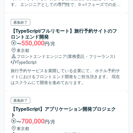
す。 エンジニアとしての専門性で、0→1フェーズでの企
画・ビジネス検討からスタートして、UI/UXデザインのブラ
ッシュアップ、MVPの開発、リリース後のスケールアップ
まで総合的にエンジニアリングを支援しています。 複数人
募集終了
のエンジニアで開発チームを組成し、チームリーダーとし
【TypeScript/フルリモート】旅行予約サイトのフ
てチーム開発の進行に責任を持っていただきます。また、
ロントエンド開発
ご自身でもコードを書き、プロジェクトの進行に貢献して
550,000
〜
円/月
いただきます。
東京都
フロントエンドエンジニア
(業務委託・フリーランス)
TypeScript
旅行予約サービスを展開している企業にて、 ホテル予約サ
イトにおけるフロントエンド開発をご担当頂きます。 現在
はスクラムにて開発を進めております。
募集終了
【TypeScript】アプリケーション開発プロジェク
ト
700,000
〜
円/月
東京都