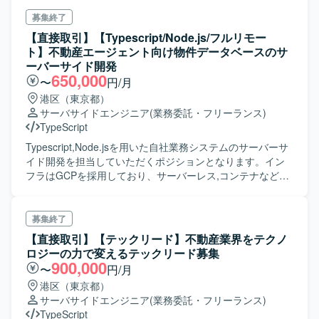
募集終了
【直接取引】【Typescript/Node.js/フルリモー
ト】不動産エージェント向け物件データベースのサ
ーバーサイド開発
650,000
〜
円/月
港区（東京都）
サーバサイドエンジニア
(業務委託・フリーランス)
TypeScript
Typescript,Node.jsを用いた自社業務システムのサーバーサ
イド開発を担当していただくポジションとなります。イン
フラはGCPを採用しており、サーバーレス,コンテナなどモ
ダンな開発環境を採用している案件です。また、比較的新
しい会社になるので、アーキテクチャの決定や技術選定な
どに関わるチャンスもあります。 志向性に応じて、積極的
募集終了
にインフラ,フロントエンド,マネジメント経験も積めるよう
【直接取引】【テックリード】不動産業界をテクノ
配慮します。
ロジーの力で変えるテックリード募集
900,000
〜
円/月
港区（東京都）
サーバサイドエンジニア
(業務委託・フリーランス)
TypeScript