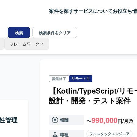
案件を探す
サービスについて
お役立ち情
検索
検索条件をクリア
フレームワーク
リモート可
募集終了
【Kotlin/TypeScri
設計・開発・テスト案件
990,000
脆弱性管理
報酬
〜
円/月
フルスタックエンジニア
職種