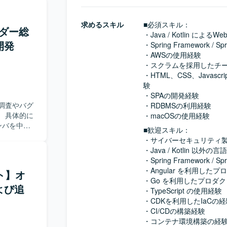
求めるスキル
■必須スキル：
オーダー総
・Java / Kotlin 
開発
・Spring Framework 
・AWSの使用経験

・スクラムを採用したチー
・HTML、CSS、Java
験

・SPAの開発経験

調査やバグ
・RDBMSの利用経験

 具体的に
・macOSの使用経験
メンバを中心
■歓迎スキル：
・サイバーセキュリティ製
・Java / Kotlin 
ub, Slack,
・Spring Framework
・Angular を利用した
モート】オ
・Go を利用したプロダク
よび追
・TypeScript の使用経験

・CDKを利用したIaCの経
・CI/CDの構築経験

・コンテナ環境構築の経験