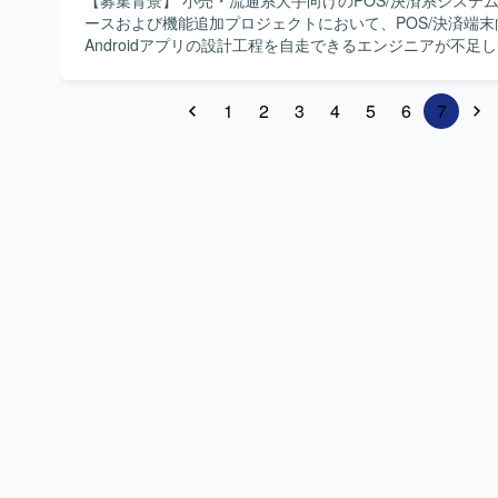
【募集背景】 小売・流通系大手向けのPOS/決済系システ
Swift ・IDE：Android Studio、Xcode、Cursor ・プロ
ースおよび機能追加プロジェクトにおいて、POS/決済端末
GitHub / JIRA ・開発マシン：Mac ・デザイン：Figma ・CI/
Androidアプリの設計工程を自走できるエンジニアが不足
Bitrise、GitHub Actions ・AI関連 : CodeRabbit、GitHub Co
増員募集を行っています。 【作業内容】 POS/決済端末向けAndroidア
Cursor ・情報共有ツール：Slack / Confluence / Zoom / Goo
プリの基本設計・詳細設計・製造・テストを担当していた
・データ解析：Firebase Analytics / Loocker / Google Analy
1
2
3
4
5
6
7
要件定義で整理された内容を基に、端末特有の要件を踏ま
の落とし込みを行い、実装まで一貫してリードしていただ
計方針の検討やレビュー、関連システムとの連携仕様の整
っていただきます。 【求める人物像】 要件を正しく理解し、自ら課題
を整理しながら基本設計・詳細設計を主体的に進められる
います。POS/決済端末や小売領域のドメイン知識を活か
者とコミュニケーションを取りながら開発を牽引できる方
です。 【ポジションの魅力】 エンドユーザーに近い立場で、小売・流
通系大手で広く利用されるPOS/決済端末向けアプリの設
ることができます。上流工程から実装まで一貫して担当で
設計スキルの強化とドメイン知見の蓄積が可能です。長期
した案件であり、継続的な機能追加や改善にも携わってい
す。 【開発環境】 Android OS上でのJava/Kotlinによるアプリケーシ
ョン開発環境を想定しています。POS/決済端末向けの各
や小売連携APIなどを利用した開発を行います。