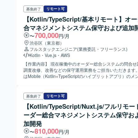
リモート可
募集終了
【Kotlin/TypeScript/基本リモート】
合マネジメントシステム保守および追加
700,000
〜
円/月
渋谷区（東京都）
フルスタックエンジニア
(業務委託・フリーランス)
Kotlin
・
Vue.js
・
AWS
【作業内容】 現在稼働中のオーダー総合システムの問合せ
調査改修、改善などの保守運用業務をご担当いただきます。
はMobile（Kotlin+TypeScriptのハイブリットアプリ）の
に募集しています。 【ポジションの魅力】 開発品質向上のためにハイ
スキル人材も必要としております。 【開発環境】 Kotlin, TypeScript,
Vue, Nuxt.js, hono, Node.js, Docker, Terraform, AWS, GitH
リモート可
募集終了
Google Drive, Google Meetを利用しています。
【Kotlin/TypeScript/Nuxt.js/フルリ
ーダー総合マネジメントシステム保守お
加開発
810,000
〜
円/月