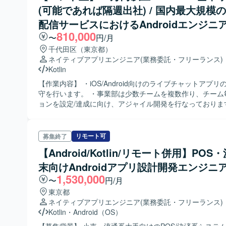
(可能であれば隔週出社) / 国内最大規模
配信サービスにおけるAndroidエンジニ
810,000
〜
円/月
千代田区（東京都）
ネイティブアプリエンジニア
(業務委託・フリーランス)
Kotlin
【作業内容】 ・iOS/Android向けのライブチャットアプリ
守を行います。 ・事業部は少数チームを複数作り、チーム
ョンを設定/達成に向け、アジャイル開発を行なっておりま
ンプト作成 / アプリの設計 / 実装 / リファクタリング / 
/ 検証を行います。 ・フレームワーク・ライブラリ等の検
よび運用を行います。 ・Android OS・iOS・iPadOSの
リモート可
募集終了
調査・対応を行います。 ・トラッキングデータを使ったア
【Android/Kotlin/リモート併用】POS
ザ行動の分析を行います。 ・ユーザーからのお問い合わせ
調査・修正を行います。 【ポジションの魅力】 ・新規開発になるので
末向けAndroidアプリ設計開発エンジニ
モダンな設計になります。 ・AIを活用し効率良く開発する
1,530,000
〜
円/月
す。 ・Swagger（OpenAPI）やGitHub ActionsやBitris
東京都
て開発しているので、アプリ開発以外の技術知識を身につ
ネイティブアプリエンジニア
(業務委託・フリーランス)
できます。 ・現場には業務委託の技術者が多く在籍してお
Kotlin
・
Android（OS）
で、意見、提案なども言いやすい環境です。 【開発環境】 ・対応デバ
イス：Android・iOS（スマホ、タブレット） ・開発言語：Ko