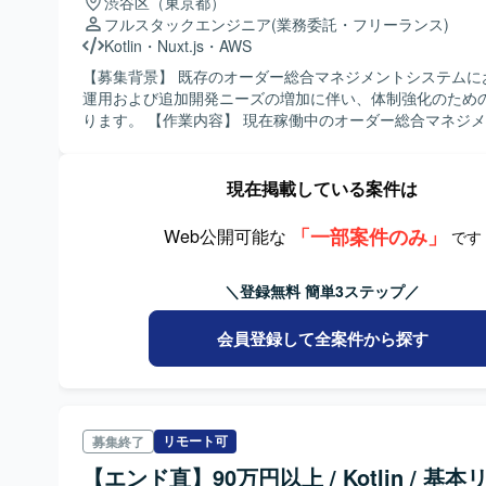
渋谷区（東京都）
フルスタックエンジニア
(業務委託・フリーランス)
Kotlin
・
Nuxt.js
・
AWS
【募集背景】 既存のオーダー総合マネジメントシステムに
運用および追加開発ニーズの増加に伴い、体制強化のため
ります。 【作業内容】 現在稼働中のオーダー総合マネジメントシステ
ムに対する問い合わせ調査、バグ調査・改修、機能改善な
用業務をご担当いただきます。特に、KotlinとTypeScrip
ブリッドMobileアプリ領域を中心に、追加開発や品質向上
現在掲載している案件は
装・改修を行っていただきます。 【求める人物像】 既存システムの仕
様をキャッチアップしながら主体的に調査・改善提案を行
「一部案件のみ」
Web公開可能な
です
ける方を求めております。周囲のメンバーとコミュニケー
りつつ、品質向上に向けて粘り強く取り組める方にマッチ
＼登録無料 簡単3ステップ／
ョンです。 【ポジションの魅力】 稼働中サービスの保守運用から追加
開発まで一連の工程に関わることができ、モバイルとWeb
ンド双方のスキルを活かしながら、システム全体の品質向
会員登録して全案件から探す
ていただけます。KotlinおよびTypeScriptを中心に、幅
クを扱う環境でスキルアップが可能です。 【開発環境】 Kotlin、
TypeScript、Vue、Nuxt.js、hono、Node.js、Docker、Ter
AWS、GitHub、Slack、Google Drive、Google Meet 
リモート可
募集終了
環境です。
【エンド直】90万円以上 / Kotlin / 基