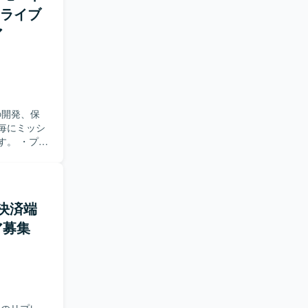
のライブ
ア
の開発、保
毎にミッシ
す。 ・プロ
コードレビュー
証・導入お
進化に伴う影響
プリ・ユー
・決済端
や、不具合
ア募集
事ができま
eなどを活用し
けることが
りますの
tlin、