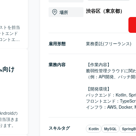
渋谷区（東京都）
場所
ストを担当
ントエンド
雇用形態
業務委託(フリーランス)
：AWS,
entry
業務内容
【作業内容】

テム向け
脆弱性管理クラウドに関わ
（例：API開発、バッチ開
【開発環境】

バックエンド：Kotlin, Sprin
フロントエンド：TypeScript, A
インフラ：AWS, Docker, MySQ
roidの
担当頂きま
なります。
スキルタグ
Kotlin
MySQL
SpringB