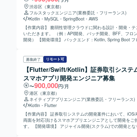
渋谷区（東京都）
フルスタックエンジニア
(業務委託・フリーランス)
Kotlin
・
MySQL
・
SpringBoot
・
AWS
【作業内容】 脆弱性管理クラウドに関わる設計・開発・テ
いただきます。 （例：API開発、バッチ開発、BFF、フロ
開発） 【開発環境】 バックエンド：Kotlin, Spring Boot フロントエン
ド：TypeScript, Angular, RxJS, PrimeNG, Akita インフラ
Docker, MySQL, ElasticSearch, Redis, Datadog, Kibana, S
リモート可
募集終了
【Flutter/Swift/Kotlin】証券取引シス
スマホアプリ開発エンジニア募集
900,000
〜
円/月
港区（東京都）
ネイティブアプリエンジニア
(業務委託・フリーランス)
Kotlin
・
Flutter
【作業内容】 証券取引システムの開発案件において、iOS/And
両面を対応頂けるスマホアプリエンジニアとして開発をご
す。 【開発環境】 アジャイル開発(スクラム)での開発と