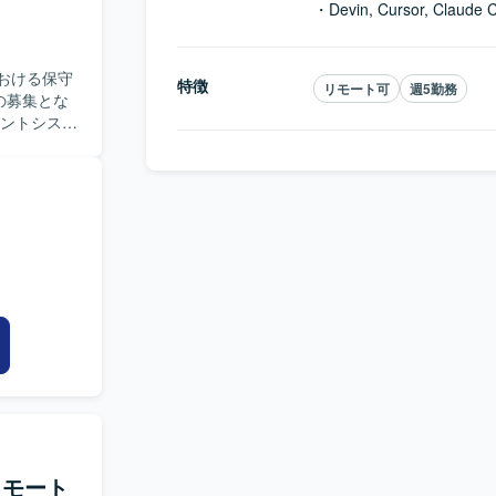
・Devin, Cursor, 
おける保守
特徴
リモート可
週5勤務
の募集とな
どの保守運
tを用いたハイ
に向けた実
っていただ
ションを取
するポジシ
フロントエ
上に貢献し
広い技術スタッ
raform、
などを利用した
本リモート