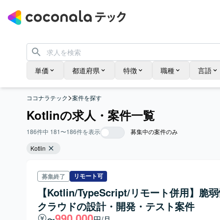
単価
都道府県
特徴
職種
言語
>
ココナラテック
案件を探す
Kotlinの求人・案件一覧
186
件中
181
〜
186
件を表示
募集中の案件のみ
Kotlin
リモート可
募集終了
【Kotlin/TypeScript/リモート併用】
クラウドの設計・開発・テスト案件
990,000
〜
円/月