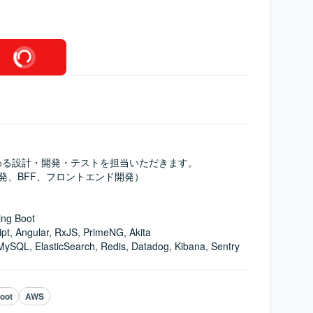
る設計・開発・テストを担当いただきます。

発、BFF、フロントエンド開発）

g Boot

ngular, RxJS, PrimeNG, Akita

L, ElasticSearch, Redis, Datadog, Kibana, Sentry
oot
AWS