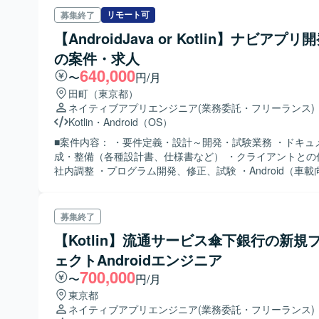
リモート可
募集終了
【AndroidJava or Kotlin】ナビアプ
の案件・求人
640,000
〜
円/月
田町（東京都）
ネイティブアプリエンジニア
(業務委託・フリーランス)
Kotlin
・
Android（OS）
■案件内容： ・要件定義・設計～開発・試験業務 ・ドキュ
成・整備（各種設計書、仕様書など） ・クライアントとの
社内調整 ・プログラム開発、修正、試験 ・Android（車載
Android Automotive OS）上で動作するナビアプリ開発業務
募集終了
【Kotlin】流通サービス傘下銀行の新規
ェクトAndroidエンジニア
700,000
〜
円/月
東京都
ネイティブアプリエンジニア
(業務委託・フリーランス)