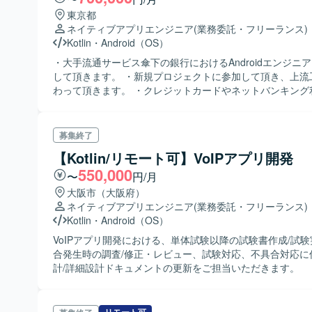
東京都
ネイティブアプリエンジニア
(業務委託・フリーランス)
Kotlin
・
Android（OS）
・大手流通サービス傘下の銀行におけるAndroidエンジニ
して頂きます。 ・新規プロジェクトに参加して頂き、上流
わって頂きます。 ・クレジットカードやネットバンキング
のWeb及びスマホサービスとなります。
募集終了
【Kotlin/リモート可】VoIPアプリ開発
550,000
〜
円/月
大阪市（大阪府）
ネイティブアプリエンジニア
(業務委託・フリーランス)
Kotlin
・
Android（OS）
VoIPアプリ開発における、単体試験以降の試験書作成/試
合発生時の調査/修正・レビュー、試験対応、不具合対応に
計/詳細設計ドキュメントの更新をご担当いただきます。