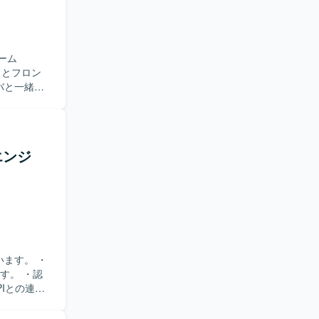
ーム
ドとフロン
バと一緒に
て使用言語
様々な技術
エンジ
eに対して関心
強している
ます。 ・
す。 ・認
PIとの連携
）。 ・ス