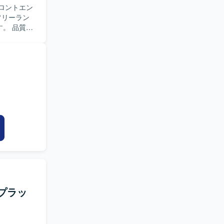
ロントエン
フリーラン
。 品質向
。 特に
発経験がある
析プラッ