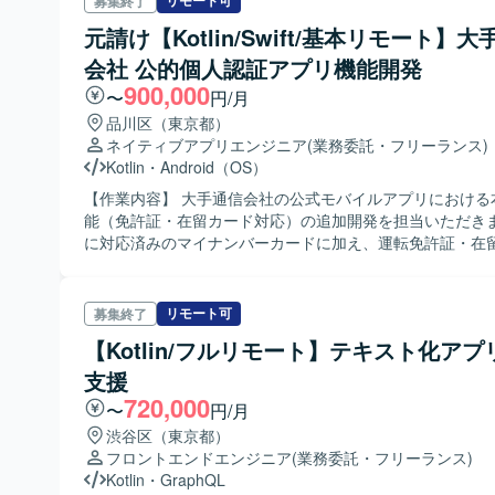
リモート可
募集終了
元請け【Kotlin/Swift/基本リモート】
会社 公的個人認証アプリ機能開発
900,000
〜
円/月
品川区（東京都）
ネイティブアプリエンジニア
(業務委託・フリーランス)
Kotlin
・
Android（OS）
【作業内容】 大手通信会社の公式モバイルアプリにおける
能（免許証・在留カード対応）の追加開発を担当いただき
に対応済みのマイナンバーカードに加え、運転免許証・在
どを利用した本人確認機能を拡張する開発です。 【ポジションの魅
力】 大手通信会社の公式アプリ開発に参画でき、eKYC・
能など先端領域の実装に携われます。 【開発環境】 言語：
リモート可
募集終了
Kotlin（Android）、Swift（iOS歓迎） UI：xmlベース 
【Kotlin/フルリモート】テキスト化アプ
ャ：MVP（非同期処理はコールバック中心） 通信：Retrofi
リ管理：Gradle テスト：JUnit（単体テスト中心） CI/CD：G
支援
ルドパイプライン 解析：Firebase（Google Analytics）
720,000
〜
円/月
渋谷区（東京都）
フロントエンドエンジニア
(業務委託・フリーランス)
Kotlin
・
GraphQL