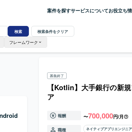
案件を探す
サービスについて
お役立ち情
検索
検索条件をクリア
フレームワーク
募集終了
【Kotlin】大手銀行の新
ア
700,000
roid
報酬
〜
円/月
ネイティブアプリエンジニ
職種