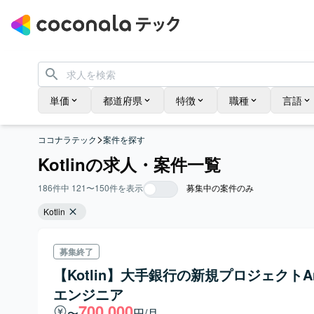
単価
都道府県
特徴
職種
言語
>
ココナラテック
案件を探す
Kotlinの求人・案件一覧
186
件中
121
〜
150
件を表示
募集中の案件のみ
Kotlin
募集終了
【Kotlin】大手銀行の新規プロジェクトAnd
エンジニア
700,000
〜
円/月