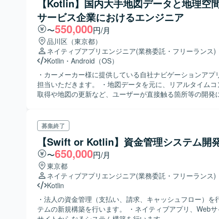
【Kotlin】国内大手地図データと地理空
サービス企業におけるエンジニア
550,000
〜
円/月
品川区（東京都）
ネイティブアプリエンジニア
(業務委託・フリーランス)
Kotlin
・
Android（OS）
・カーメーカー様に提供している自社ナビゲーションアプ
担当いただきます。 ・地図データを元に、リアルタイムコ
取得や地図の更新など、ユーザーが直接触る箇所等の開発
いただけます。
募集終了
【Swift or Kotlin】資金管理システム
650,000
〜
円/月
東京都
ネイティブアプリエンジニア
(業務委託・フリーランス)
Kotlin
・法人の資金管理（支払い、請求、キャッシュフロー）を
テムの新規構築を行います。 ・ネイティブアプリ、Web
サイトからなるシステム構築を行います。