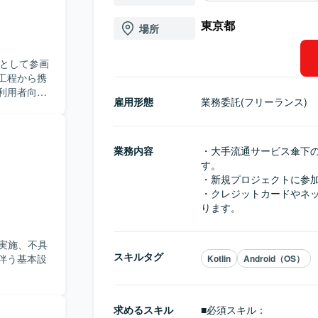
東京都
場所
アとして参画
工程から携
利用者向け
雇用形態
業務委託(フリーランス)
業務内容
・大手流通サービス傘下の
す。

・新規プロジェクトに参加
・クレジットカードやネッ
ります。
験実施、不具
スキルタグ
伴う基本設
Kotlin
Android（OS）
求めるスキル
■必須スキル：