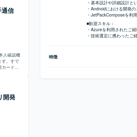
・基本設計や詳細設計とい
・Androidにおける開発
大手通信
・JetPackCompose
■歓迎スキル：
・Azureを利用されたご経
・技術選定に携わったご
本人確認機
特徴
ます。すで
留カードな
本人確認機
アーキテクチ
リ開発
t ライブラ
itLabビ