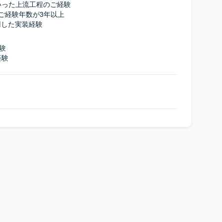
った上流工程のご経験

のご経験年数が3年以上

を利用した実装経験
験

経験