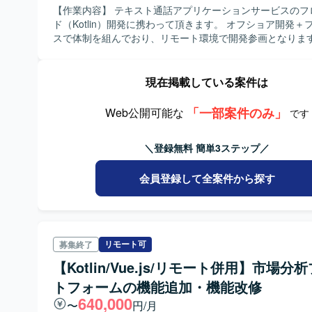
【作業内容】 テキスト通話アプリケーションサービスのフ
ド（Kotlin）開発に携わって頂きます。 オフショア開発＋
スで体制を組んでおり、リモート環境で開発参画となります
上および開発スピードの加速を目的としての増員となります
UI/UX面においてスムーズさに課題があり、UI/UX面の開
方に支援頂きたいと考えています。
現在掲載している案件は
「一部案件のみ」
Web公開可能な
です
＼登録無料 簡単3ステップ／
会員登録して全案件から探す
リモート可
募集終了
【Kotlin/Vue.js/リモート併用】市場分
トフォームの機能追加・機能改修
640,000
〜
円/月