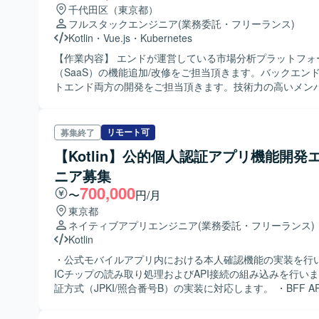
千代田区（東京都）
フルスタックエンジニア
(業務委託・フリーランス)
Kotlin
・
Vue.js
・
Kubernetes
【作業内容】 エンドが運営している市場分析プラットフォ
（SaaS）の機能追加/改修をご担当頂きます。バックエン
トエンド両方の開発をご担当頂きます。技術力の高いメン
ペアプロ or モブプロで開発を進めていただきます。 【ポジションの
魅力】 新しい技術を積極的に採用しており、チームによっ
が異なります。定期的にチームシャッフルを行っており、
リモート可
募集終了
にチャレンジ出来る環境です。 【求める人物像】 テスト駆動開発
【Kotlin】公的個人認証アプリ機能開発
（TDD）やドメイン駆動開発（DDD）Clean Architectur
の高い方が望まれます。新しい技術に興味があり、日々勉
ニア募集
方であれば若手の方でも検討にのります。
700,000
〜
円/月
東京都
ネイティブアプリエンジニア
(業務委託・フリーランス)
Kotlin
・公式モバイルアプリ内における本人確認機能の実装を行い
ICチップの読み取り処理およびAPI接続の組み込みを行いま
証方式（JPKI/照合番号B）の実装に対応します。 ・BFF A
を行います（QRスキャン→アプリ起動→IDセッション同期
プリント単位（1週間）での改修・改善を行います。