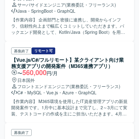
しながら開発を進められる方が望ましいです。 【ポジショ
サーバサイドエンジニア
(業務委託・フリーランス)
ンの魅力】 フロントエンドからバックエンド、CI/CDまで
Java
・
SpringBoot
・
GraphQL
一貫して関われるため、フルスタックエンジニアとしてス
キルを広く深く伸ばすことができます。SaaSサービスの機
【作業内容】 企画部門と密接に連携し、開発からインフ
能追加や改善を通じて、ユーザー価値に直結する開発に携
ラ、信頼性向上まで幅広くコミットしていただきます。バ
わることができます。 【開発環境】 AWS Amplify を中心と
ックエンド開発として、Kotlin/Java（Spring Boot）を用い
したAWS環境上で、React／JavaScript／TypeScriptを用い
たWebアプリケーションの設計・実装、プロダクト全体の
たフロントエンド開発およびバックエンド連携の実装を行
技術選定、ツール導入、開発ガイドラインの策定を行いま
います。REST APIやGraphQLを用いたAPI連携を活用した
す。AWS/GCPを用いた環境構築、IaCによる運用、CI/CDパ
リモート可
募集終了
アーキテクチャとなります。
イプラインの構築、Datadog等を用いた監視体制の設計およ
【Vue.js/C#/フルリモート】某クライアント向け業
びサービス運用の推進に取り組んでいただきます。 【求め
務支援アプリの開発案件（M365連携アプリ）
る人物像】 短期的な実装だけでなく、中長期的な視点でシ
560,000
〜
円/月
ステムを捉えられ、単純作業ではなく、仕組み化や自動化
日本国外
による課題解決を好む方。個人の技術追求だけでなく、チ
フロントエンドエンジニア
(業務委託・フリーランス)
ームとしての成果を最優先でき、事業成長を自分事として
C#
・
MySQL
・
Vue.js
・
Azure
・
GraphQL
捉え、能動的にプロジェクトを牽引できる方を求めていま
す。 【開発環境】 言語/フレームワークはKotlin, Java,
【作業内容】 M365環境を使用したIT資産管理アプリの新規
Spring Boot, GraphQL (DGS), React, TypeScript。 クラウ
開発案件です。1月中に基本設計まで完了し、2～3月にて実
ド環境はAWS (Fargate, RDS, SQS, Redshift), GCP
装、テストコードの作成を主にご担当いただきます。4月以
(Firebase, BigQuery)。 ツール/インフラはDocker, GitHub
降もテスト工程をお願いする可能性があります。 【ポジシ
Actions, Terraform (IaC), Datadog, Sentry, Figma, Slackを
ョンの魅力】 M365環境と連携したアプリ開発に携わること
利用しています。
ができ、フルリモートでの作業が可能です。 【開発環境】
募集終了
Vue.js（Vue3）、TypeScript、C#（.NET10）、Azure、