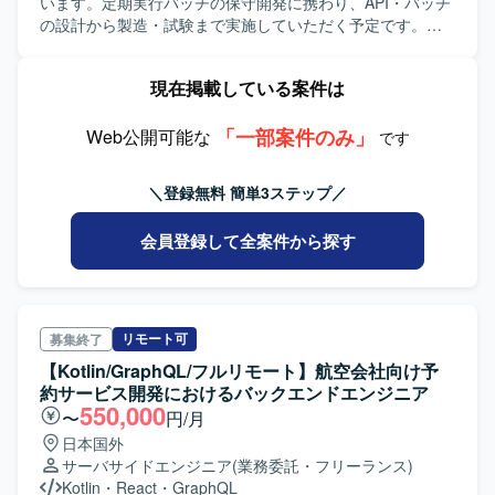
います。定期実行バッチの保守開発に携わり、API・バッチ
の設計から製造・試験まで実施していただく予定です。
【求める人物像】 厳しいレビューが入る現場のため、成長
意欲が高い人が望ましいです。また、NewRelicの導入な
現在掲載している案件は
ど、新しい技術に対してもどんどん取り入れている技術に
対して貪欲な案件となります。 【ポジションの魅力】 シニ
「一部案件のみ」
アSEとして、チーム全体のレビューの実施、アラートなど
Web公開可能な
です
問題の確認および対応方針の検討、見積作業、メンバーの
サポートを行っていただきます。最初からすべてを100%お
＼登録無料 簡単3ステップ／
任せするという形ではなく、段階的にご対応いただく想定
です。
会員登録して全案件から探す
リモート可
募集終了
【Kotlin/GraphQL/フルリモート】航空会社向け予
約サービス開発におけるバックエンドエンジニア
550,000
〜
円/月
日本国外
サーバサイドエンジニア
(業務委託・フリーランス)
Kotlin
・
React
・
GraphQL