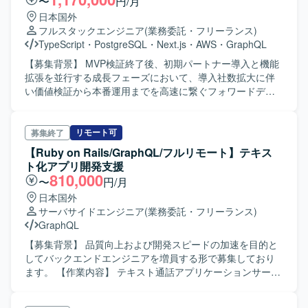
〜
円/月
ClaudeやChatGPT、CursorなどのAIツールを活用した開発
をしっかり取れる方を求めています。 ロジカルシンキング
日本国外
スタイルを実践できるため、生産性の高い開発経験を積む
に長け、自ら率先して問題提起や課題解決に向けたアクシ
フルスタックエンジニア
(業務委託・フリーランス)
ことができます。事業KPIに直結する機能開発を通じて、技
ョンができる方を歓迎します。 大規模ECサービスのシステ
TypeScript
・
PostgreSQL
・
Next.js
・
AWS
・
GraphQL
術だけでなくビジネスインパクトも感じながら働くことが
ム構築に興味を持ち、継続的な改善に前向きに取り組める
できます。 【開発環境】 言語・フレームワークはLaravel
方を求めています。 【ポジションの魅力】 国内最大級規模
【募集背景】 MVP検証終了後、初期パートナー導入と機能
11 / 12、React、Vue、TypeScriptなどを用いています。API
のECカートサービスの開発・運用に携わることで、大規模
拡張を並行する成長フェーズにおいて、導入社数拡大に伴
はRESTおよびGraphQLを採用し、インフラはクラウド基盤
トラフィックや高い可用性が求められるシステムの経験を
い価値検証から本番運用までを高速に繋ぐフォワードデプ
上で非同期処理やバッチ処理を行っています。AIツールと
積むことができます。 次世代ECとしてリニューアルした管
ロイドエンジニアを募集しております。 【作業内容】 顧客
してClaude、ChatGPT、Cursor、AIエージェント、GitHub
理画面の保守開発やリプレイスを通じて、モダンな技術ス
要件の分解を行い、PoC設計から最小実装、本番化まで一
Copilotなどを活用し、Git（Amazon SES連携）、Slackなど
タックを用いた開発経験を得ることができます。 生成AIツ
連のプロセスを担当していただきます。実運用ワークフロ
リモート可
募集終了
のツールを利用しています。
ールを活用した生産性向上や業務改善に取り組む環境で、
ーの文書化およびエージェントやタスク定義への落とし込
【Ruby on Rails/GraphQL/フルリモート】テキス
最新技術の活用スキルを高めることができます。 【開発環
み、Evalsの作成と品質計測、ログやプロンプトデータの分
ト化アプリ開発支援
境】 主な技術として、Go、PHP、GraphQL、gRPC、
析・改善も行っていただきます。また、内製ツールやスク
810,000
〜
円/月
Vue、AWS、Aurora(MySQL)などを利用しています。 開発
リプト作成による反復作業の自動化、SDKおよび開発者ド
日本国外
ツールはGitHub、各種IDE、Docker、生成AIツールなどを
キュメントの改善（顧客フィードバックの反映）にも取り
サーバサイドエンジニア
(業務委託・フリーランス)
利用しています。 プロジェクト管理にはGitHubおよび
組んでいただきます。 【求める人物像】 最短で価値を届け
GraphQL
Redmineを利用しています。
る実行力があり、学びをテンプレートや仕組みに還元でき
る方を求めております。顧客価値とプロダクト進化を直結
【募集背景】 品質向上および開発スピードの加速を目的と
させる思考を持ち、変化を楽しみながら学習ループを高速
してバックエンドエンジニアを増員する形で募集しており
化できる方、周囲を巻き込みながら推進できる方を歓迎い
ます。 【作業内容】 テキスト通話アプリケーションサービ
たします。 【ポジションの魅力】 顧客要件の整理から
スのバックエンド開発に携わっていただきます。Ruby on
PoC、本番運用まで一気通貫で関わることで、顧客価値創
RailsおよびGraphQLを用いた既存機能の改修や改善を中心