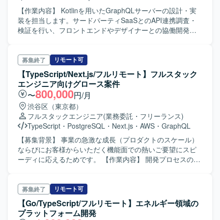
【作業内容】 Kotlinを用いたGraphQLサーバーの設計・実
装を担当します。サードパーティSaaSとのAPI連携調査・
検証を行い、フロントエンドやデザイナーとの協働開発を
実施します。また、他エンジニアとの協調によるサーバー
サイド開発や、CI/CDやインフラ環境の整備、運用・保守も
担当します。 【開発環境】 言語としてはKotlinとTypeScript
リモート可
募集終了
を使用し、フレームワーク/ライブラリにはGraphQL, Ktor,
【TypeScript/Next.js/フルリモート】フルスタック
gRPC, Hibernate, Koin, Next.js, Reactを採用しています。
エンジニア向けグロース案件
ビルド/パッケージ管理はGradle, KSP, Protocol Buffersで行
800,000
〜
円/月
います。テストにはJUnit, Kotest, MockK, Coroutines Test
渋谷区（東京都）
を使用し、DB/メッセージングにはCloud Spanner, Flyway,
フルスタックエンジニア
(業務委託・フリーランス)
Cloud Pub/Subを使用します。CI/CD・デプロイはCloud
TypeScript
・
PostgreSQL
・
Next.js
・
AWS
・
GraphQL
Build, Docker, Cloud Runを活用し、インフラはGCPを使用
します。モニタリング/ロギングにはOpenTelemetry, Cloud
【募集背景】 事業の急激な成長（プロダクトのスケール）
Trace, Cloud Loggingを使用しています。
ならびにお客様からいただく機能面での熱いご要望にスピ
ーディに応えるためです。 【作業内容】 開発プロセスの最
適化からアーキテクチャの設計、開発実務をリーダーシッ
プを持って牽引いただきます。各種コードレビューやテス
トコード作成、内部品質向上も担当していただきます。
リモート可
募集終了
【求める人物像】 急成長中のスタートアップで価値のある
【Go/TypeScript/フルリモート】エネルギー領域の
プロダクトを増やして社会的なインパクトを出したい方
プラットフォーム開発
や、プロダクトの価値最大化のためにPoC段階から携わり