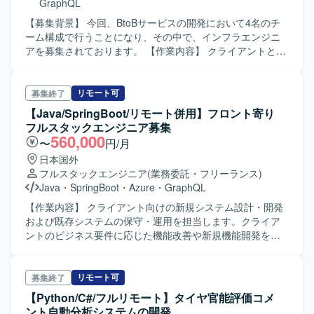
GraphQL
ます。
【募集背景】 今回、BtoBサービスの開発において4名のチ
ーム構成で行うことになり、その中で、インフラエンジニ
アを募集されております。 【作業内容】 クライアントとの
プロジェクト起点で、主に営業活動の効率化と成果最大化
を目的とした、プロダクト事業の創出～グロースを担って
いる部門にてインフラエンジニアとして参画していただき
リモート可
募集終了
ます。主な業務内容として、AIを用いた営業職向けの2つの
【Java/SpringBoot/リモート併用】フロント寄り
サービスの機能開発として、クラウドインフラ環境の構
フルスタックエンジニア募集
築・運用やCI/CDパイプラインの整備、監視・ログ管理シス
560,000
〜
円/月
テムの構築、パフォーマンス監視・改善に携わっていただ
日本国外
きます。 【ポジションの魅力】 AIを活用したリサーチソリ
フルスタックエンジニア
(業務委託・フリーランス)
ューションの運用に携われるため、LLMの実践的な知識と
Java
・
SpringBoot
・
Azure
・
GraphQL
ノウハウを習得することができます。現場は非常にフラン
クでコミュニケーションを取って協力しあいながら、開発
【作業内容】 クライアント向けの新規システム設計・開発
を進めて行く文化になります。勤務形態はフルリモートか
および既存システムの保守・運用を担当します。クライア
つ、柔軟に勤務時間が調整可能ですので、ご自身の生活に
ントのビジネス要件に応じた機能改善や新規機能開発を要
合わせた勤務が可能です。
件定義から開発まで一貫して対応いただきます。 【開発環
境】 Javascript / Thymeleaf、Java（21）/ Spring Boot、
Azure、Docker（開発環境構築）、マイクロサービス構成
リモート可
募集終了
【Python/C#/フルリモート】タイヤ官能評価コメ
ント自動分析システムの開発