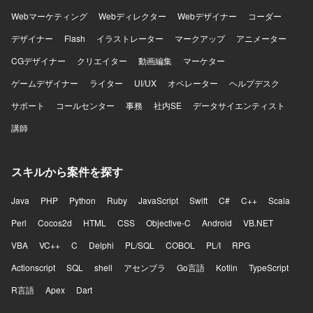
Webマーケティング
Webディレクター
Webデザイナー
コーダー
デザイナー
Flash
イラストレーター
マークアップ
アニメーター
CGデザイナー
クリエイター
動画編集
マーケター
ゲームデザイナー
ライター
UI/UX
オペレーター
ヘルプデスク
サポート
コールセンター
事務
社内SE
データサイエンティスト
講師
スキルから案件を探す
Java
PHP
Python
Ruby
JavaScript
Swift
C#
C++
Scala
Perl
Cocos2d
HTML
CSS
Objective-C
Android
VB.NET
VBA
VC++
C
Delphi
PL/SQL
COBOL
PL/I
RPG
Actionscript
SQL
shell
アセンブラ
Go言語
Kotlin
TypeScript
R言語
Apex
Dart