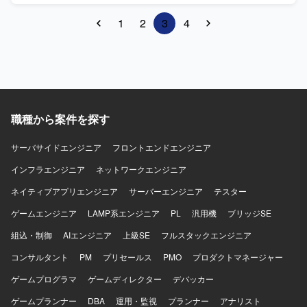
運用 ・デリバリーの構築、運用 ・サービスの運用、推進、
1
2
3
4
監視 【開発環境】 ・サーバサイド：Kotlin/Java,
SpringBoot, DGS framework(GraphQL), Kotest,
spock(groovy), LocalStack, Playwright ・フロントエンド：
React, Apollo, TypeScript, Knockout, webpack, Storybook,
Jest ・モバイルアプリ：SwiftUI, MagicPod ・クラウドサー
ビス：AWS（メイン）: fargate, rds, sqs, redshift など、
GCP: firebase, bigquery など、CI/Cd: GitHub Actions、
職種から案件を探す
Docker, SendGrid, Datadog, Sentry ・デザイン：Figma ・
コミュニケーション他：GitHub Enterprise Cloud, Notion,
サーバサイドエンジニア
Slack, Google Meet, Zoom, Discord
フロントエンドエンジニア
インフラエンジニア
ネットワークエンジニア
ネイティブアプリエンジニア
サーバーエンジニア
テスター
ゲームエンジニア
LAMP系エンジニア
PL
汎用機
ブリッジSE
組込・制御
AIエンジニア
上級SE
フルスタックエンジニア
コンサルタント
PM
プリセールス
PMO
プロダクトマネージャー
ゲームプログラマ
ゲームディレクター
デバッカー
ゲームプランナー
DBA
運用・監視
プランナー
アナリスト