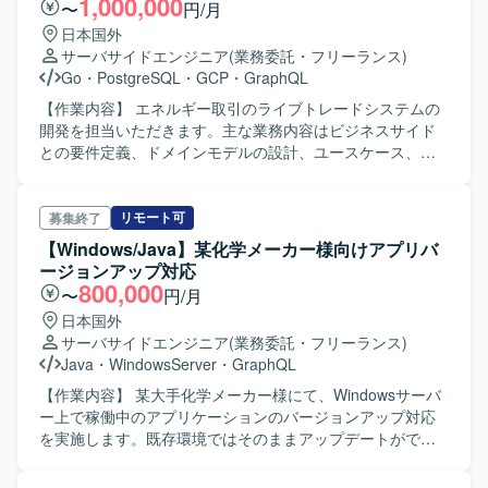
1,000,000
〜
円/月
たい方。 【ポジションの魅力】 自分たちの作ったものが顧
日本国外
客の事業成長につながることを実感でき、モダンな技術ス
サーバサイドエンジニア
(業務委託・フリーランス)
タックを用いて世の中の課題を解いていく機会を持つこと
Go
・
PostgreSQL
・
GCP
・
GraphQL
ができます。 【開発環境】 フロント・バックエンドともに
TypeScriptで統一された環境で、Prisma, GraphQL, Zodを
【作業内容】 エネルギー取引のライブトレードシステムの
用いて型安全な開発を行っています。
開発を担当いただきます。主な業務内容はビジネスサイド
との要件定義、ドメインモデルの設計、ユースケース、
API、DB等の設計、アーキテクチャ設計、コード指針の決
定、API設計、実装、コードレビュー、障害対応、ドキュメ
ント整備などがあります。 新規開発が多く、新しい技術も
リモート可
募集終了
積極的に活用していくカルチャーです。 【ポジションの魅
【Windows/Java】某化学メーカー様向けアプリバ
力】 チャレンジできる機会が多い環境です。 【開発環境】
ージョンアップ対応
プログラミング言語: TypeScript, Go Webフレームワーク:
800,000
〜
円/月
Express, NestJS インフラ: GCP (App EngineからGKEに移
日本国外
行中, Cloud SQL, Cloud Functions, Cloud Pubsub, Cloud
サーバサイドエンジニア
(業務委託・フリーランス)
Logging, BigQuery等) データベース: PostgreSQL API:
Java
・
WindowsServer
・
GraphQL
OpenAPI、GraphQL CI/CD: Cloudbuild, GitHub Actions モ
ニタリング：Datadog
【作業内容】 某大手化学メーカー様にて、Windowsサーバ
ー上で稼働中のアプリケーションのバージョンアップ対応
を実施します。既存環境ではそのままアップデートができ
ないため、別サーバー上に新バージョン（V9）を構築し、
設定およびデータを移行後、接続確認・切替・旧環境クロ