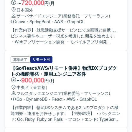
720,000
〜
円/月
バーが多く、n8n、Dify、LLM（Bedrock）など新規性の高
な魅力です。 【開発環境】 開発言語としてGolang（バック
い技術やツールに直接触れる機会があります。また、AI活
日本国外
エンド）、React（一部Vue.js / Nuxt.js）を利用していま
用を全社で推進しており、LLM/AIツールを業務に取り入れ
サーバサイドエンジニア
(業務委託・フリーランス)
す。データベースはMySQL、インフラはAWSを採用してい
ながら開発・運用の自動化を進めています。CNCFトップコ
Java
・
SpringBoot
・
AWS
・
GraphQL
ます。コミュニケーションにはSlack、Git、Backlog、
ントリビューターも所属しており、いつでも技術に関する
Zoomなどのツールを使用しています。
【作業内容】 就職活動支援サービスにて企画職と連携し、
相談ができる環境であるのも魅力です。 【開発環境】 クラ
ビジネス要件やユーザー視点を考慮した開発を進めます。
ウド / インフラ ・AWS ・Kubernetes / KEDA /
・Webアプリケーション開発 ・モバイルアプリ開発
Karpenter / Envoy Proxy CI/CD ・GitHub Actions ・
（iOS） 【開発環境】 ・サーバサイド：Kotlin/Java,
Argo Workflows / ArgoCD 言語 / ランタイム ・Go ・
SpringBoot, DGS framework(GraphQL), Kotest,
Python 監視・データ基盤 ・Grafana ・Prometheus
spock(groovy), LocalStack, Playwright ・フロントエンド：
リモート可
募集終了
・DuckDB AI / LLM ・Amazon Bedrock ・Claude な
React, Apollo, TypeScript, Knockout, webpack, Storybook,
【Go/React/AWS/リモート併用】物流DXプロダク
ど IaC / その他 ・Terraform ・GitHub / GitHub Actions
Jest ・モバイルアプリ：SwiftUI, MagicPod ・クラウドサー
トの機能開発・運用エンジニア案件
ビス：AWS（メイン）: fargate, rds, sqs, redshift など、
900,000
〜
円/月
GCP: firebase, bigquery など、CI/Cd: GitHub Actions、
中央区（東京都）
Docker, SendGrid, Datadog, Sentry ・デザイン：Figma ・
フルスタックエンジニア
(業務委託・フリーランス)
コミュニケーション他：GitHub Enterprise Cloud, Notion,
Go
・
DynamoDB
・
React
・
AWS
・
GraphQL
Slack, Google Meet, Zoom, Discord
【作業内容】 物流DXシステムである2つのプロダクトの機
能開発・運用をお任せします。 【開発環境】 ・バックエン
ド: Go, Ruby, Ruby on Rails ・フロントエンド: TypeScript,
React, Next.js ・API/スキーマ定義: GraphQL, Protocol
Buffers, Swagger ・インフラ: AWS (ECS, EC2,