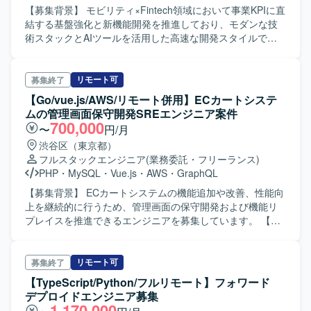
がらプロダクト価値向上にコミットできる方が望ましいで
【募集背景】 モビリティ×Fintech領域において事業KPIに直
す。 【ポジションの魅力】 モビリティとFintechが交差す
結する基盤強化と新機能開発を推進しており、モダンな技
る領域で、与信や決済など事業の中枢を担うコアロジック
術スタックとAIツールを活用した高速な開発スタイルで自
の設計・実装に深く関わることができます。API設計からデ
走・リードできるバックエンドエンジニアを増員したい状
ータモデル設計、非同期処理やパフォーマンス最適化まで
況です。 【作業内容】 モビリティ×Fintech領域における与
幅広いレイヤーに携われるため、バックエンドエンジニア
信・車両・回収など複雑なドメインを扱うコアロジックの
リモート可
募集終了
としてのスキルを総合的に高められる環境です。 【開発環
設計・実装をご担当いただきます。REST / GraphQLによる
【Go/vue.js/AWS/リモート併用】ECカートシステ
境】 モダンな技術スタックをプロジェクトに応じて選定し
API設計と実装、スキーマやデータモデル設計・リファクタ
ムの管理画面保守開発SREエンジニア案件
ており、RESTおよびGraphQLによるAPIを中心とした構成
リング・チューニング、決済や与信、各種SaaSやCRMとの
700,000
〜
円/月
です。クラウド基盤上で非同期処理やバッチ処理を活用
外部連携、バッチ・非同期処理の設計・開発などを行って
渋谷区（東京都）
し、GitやSlackなどのツールを用いながらアジャイル/スク
いただきます。また、設計レビューやコード品質の維持・
フルスタックエンジニア
(業務委託・フリーランス)
ラムプロセスで開発を進めています。
改善にも取り組んでいただきます。 【求める人物像】 モダ
PHP
・
MySQL
・
Vue.js
・
AWS
・
GraphQL
ンな技術スタックへのキャッチアップが早く、生成AIツー
ルを積極的に取り入れて高い生産性を発揮できる方を求め
【募集背景】 ECカートシステムの機能追加や改善、性能向
ています。曖昧な要件から自ら仕様を整理し、タスクへ落
上を継続的に行うため、管理画面の保守開発および機能リ
とし込んで自走できる方、技術や設計の選定理由を言語化
プレイスを推進できるエンジニアを募集しています。 【作
し周囲と共有できる方が望ましいです。事業KPIやユーザー
業内容】 既存のECカートシステムにおける管理画面の問い
体験を意識しながら継続的な改善に取り組める方を歓迎い
合わせ調査・対応、保守開発をご担当いただきます。 旧管
たします。 【ポジションの魅力】 モビリティ×Fintechとい
理画面をiframe表示している画面について、順次リプレイス
リモート可
募集終了
う成長領域で、与信や決済などビジネスクリティカルなコ
を進めていただきます。 新機能開発や既存機能の改修、性
【TypeScript/Python/フルリモート】フォワード
アドメインの設計・実装に深く関わることができます。
能改善などのソフトウェアエンジニアリング業務にも携わ
デプロイドエンジニア募集
LaravelやTypeScriptなどのモダンな技術スタックに加え、
っていただきます。 【求める人物像】 コミュニケーション
1,170,000