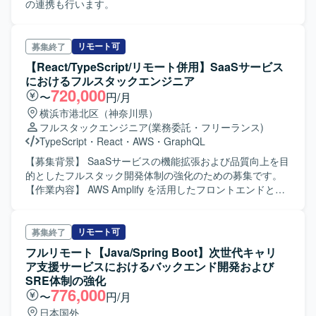
の連携も行います。
リモート可
募集終了
【React/TypeScript/リモート併用】SaaSサービス
におけるフルスタックエンジニア
720,000
〜
円/月
横浜市港北区（神奈川県）
フルスタックエンジニア
(業務委託・フリーランス)
TypeScript
・
React
・
AWS
・
GraphQL
【募集背景】 SaaSサービスの機能拡張および品質向上を目
的としたフルスタック開発体制の強化のための募集です。
【作業内容】 AWS Amplify を活用したフロントエンドとバ
ックエンドの連携実装をご担当いただきます。React／
JavaScript を中心としたUI/UX開発を行い、新機能の設計・
実装・テストおよび既存機能の改善に取り組んでいただき
リモート可
募集終了
ます。また、性能改善やセキュリティ対応など、運用フェ
フルリモート【Java/Spring Boot】次世代キャリ
ーズにおける各種開発タスクも対応いただきます。 【求め
ア支援サービスにおけるバックエンド開発および
る人物像】 SaaSプロダクトに対して主体的に改善提案がで
SRE体制の強化
きる方を求めています。フロントエンドからバックエンド
776,000
〜
円/月
まで幅広く関わることに前向きで、チームメンバーと協調
日本国外