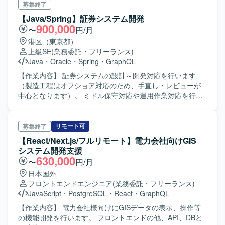
出とプロダクト成長の両面に深く貢献できるポジションで
にご担当いただきます。PM配下でフロントエンドおよびバ
募集終了
す。LLMやRAGなど最新の技術スタックに触れながら、内
ックエンドメンバーと連携しながら、サービスの品質向上
【Java/Spring】証券システム開発
製ツールや標準化の仕組みづくりを通じてプロダクト全体
と機能追加に取り組んでいただきます。リリースから数年
900,000
〜
円/月
のスケールに寄与していただけます。 【開発環境】 フロン
経過したサービスのため、複雑な既存改修や仕様把握を行
港区（東京都）
トエンドはReactやNext.js、Chrome Extensionを用いて開
いながら、安定稼働と改善を進めていただきます。 【求め
上級SE
(業務委託・フリーランス)
発しております。バックエンドは
る人物像】 既存システムの複雑な修正に対して主体的にキ
Java
・
Oracle
・
Spring
・
GraphQL
TypeScript（Hono/Drizzle）およびPythonを利用し、データ
ャッチアップし、自走して課題解決に取り組める方を求め
ベースはPostgreSQLとQdrant（ベクトルDB）を採用して
ております。スタートアップなどスピード感のある環境で
【作業内容】 証券システムの設計～開発対応を行います
おります。インフラはAWSとTerraform、CI/CDはGitHub
の開発経験があり、AI駆動開発など新しい技術にも前向き
（製造工程はオフショア対応のため、手直し・レビューが
Actions、監視はDatadogを使用し、AI関連はOpenAIや
に取り組める方にマッチするポジションです。 【ポジショ
中心となります）。 ミドル保守対応や運用作業対応を行い
AnthropicのAPI等を活用しております。
ンの魅力】 ユーザー数が多いサービスのバックエンド開発
ます。 業務によっては保守作業にて夜間や休日対応が発生
に携わることで、高負荷環境での設計や最適化の知見を深
する可能性がございます。
めることができます。オフショア開発メンバーやフリーラ
リモート可
募集終了
ンスと協業しながら、技術提案を行いつつ裁量高く開発に
【React/Next.js/フルリモート】電力会社向けGIS
取り組める環境です。AI駆動開発など最新技術を取り入れ
システム開発支援
た開発経験を積むことができます。 【開発環境】 Ruby on
630,000
〜
円/月
RailsおよびGraphQLを中心としたバックエンド開発環境
日本国外
で、テストツールやCI/CDツールを活用しながら開発を行っ
フロントエンドエンジニア
(業務委託・フリーランス)
ております。
JavaScript
・
PostgreSQL
・
React
・
GraphQL
【作業内容】 電力会社様向けにGISデータの表示、操作等
の機能開発を行います。 フロントエンドの他、API、DBと