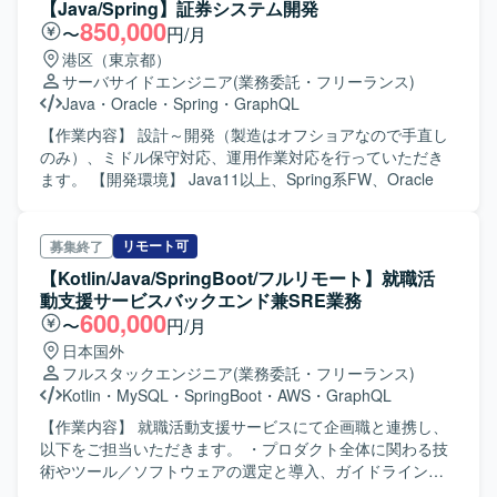
【Java/Spring】証券システム開発
Graph API、MySQL、Visual Studioを使用します。
850,000
〜
円/月
港区（東京都）
サーバサイドエンジニア
(業務委託・フリーランス)
Java
・
Oracle
・
Spring
・
GraphQL
【作業内容】 設計～開発（製造はオフショアなので手直し
のみ）、ミドル保守対応、運用作業対応を行っていただき
ます。 【開発環境】 Java11以上、Spring系FW、Oracle
リモート可
募集終了
【Kotlin/Java/SpringBoot/フルリモート】就職活
動支援サービスバックエンド兼SRE業務
600,000
〜
円/月
日本国外
フルスタックエンジニア
(業務委託・フリーランス)
Kotlin
・
MySQL
・
SpringBoot
・
AWS
・
GraphQL
【作業内容】 就職活動支援サービスにて企画職と連携し、
以下をご担当いただきます。 ・プロダクト全体に関わる技
術やツール／ソフトウェアの選定と導入、ガイドラインの
策定 ・Webアプリケーション開発 ・インフラ環境の構築、