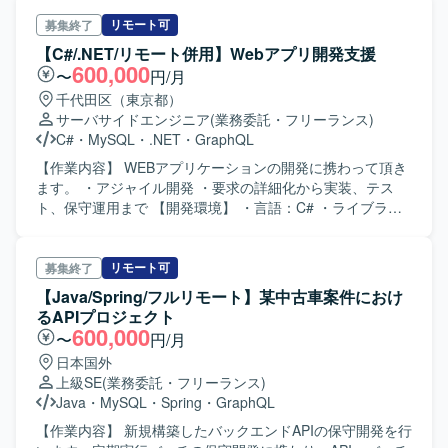
全工程を担当していただきます。
リモート可
募集終了
【C#/.NET/リモート併用】Webアプリ開発支援
600,000
〜
円/月
千代田区（東京都）
サーバサイドエンジニア
(業務委託・フリーランス)
C#
・
MySQL
・
.NET
・
GraphQL
【作業内容】 WEBアプリケーションの開発に携わって頂き
ます。 ・アジャイル開発 ・要求の詳細化から実装、テス
ト、保守運用まで 【開発環境】 ・言語：C# ・ライブラ
リ：ASP .NET Core、Entity Framework Core、Dapper、
ClosedXML、PDFSharpCore ・ツール：Visual Studio ・
DB：MySQL（Amazon Aurora） ・バージョン管理：Git、
リモート可
募集終了
Github ・実行環境：Docker
【Java/Spring/フルリモート】某中古車案件におけ
るAPIプロジェクト
600,000
〜
円/月
日本国外
上級SE
(業務委託・フリーランス)
Java
・
MySQL
・
Spring
・
GraphQL
【作業内容】 新規構築したバックエンドAPIの保守開発を行