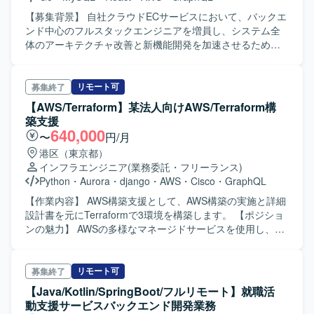
性プラットフォームの構築 ・Kubernetes マニフェスト /
Terraform を用いた IaC の推進 ・Docker / Kubernetes によ
【募集背景】 自社クラウドECサービスにおいて、バックエ
るコンテナ環境導入支援および効率化 ・開発チームや他部
ンド中心のフルスタックエンジニアを増員し、システム全
門との協働による課題抽出、改善サイクルの高速化 【求め
体のアーキテクチャ改善と新機能開発を加速させるための
る人物像】 - 不確実性に向き合い、仮説検証しながら前に
募集となります。 【作業内容】 Golangを用いたクラウド
進める方です。 - 自走と協調のバランスを持ち、チームで
ECサービスのバックエンド設計・開発を中心にご担当いた
成果を出すことにコミットできる方です。 - 他チームと連
だきます。必要に応じてReactによるフロントエンド実装や
リモート可
募集終了
携して課題を特定し、知識共有を含む長期的な関係を構築
UI改善も行っていただきます。REST APIやGraphQLを用い
【AWS/Terraform】某法人向けAWS/Terraform構
できる方です。 - 直接の会話・Slack・Git（PRベース）で
たサーバーサイドとの連携処理の実装、システム性能向上
築支援
円滑にコミュニケーションできる方です。 - 技術ガイダン
に向けたチューニング・最適化、既存機能の改修や新機能
640,000
〜
円/月
スやアーキテクチャレビューなど、チームの技術力向上に
追加に伴う設計・実装・コードレビューなどを行っていた
港区（東京都）
寄与できる方です。 - 顧客価値を意識したプロダクト設計
だきます。 【求める人物像】 バックエンドを中心としたフ
インフラエンジニア
(業務委託・フリーランス)
をチームと共に推進できる方です。 - 課題の優先度付けや
ルスタック領域に意欲的に取り組める方を求めています。
Python
・
Aurora
・
django
・
AWS
・
Cisco
・
GraphQL
スケジューリング、作業見積もり、新規課題の調査ができ
ユーザーのニーズや市場環境を意識しながら、主体的に課
る方です。 【ポジションの魅力】 大規模プロジェクトへの
題を発見し改善提案ができる方、チームメンバーと協調し
【作業内容】 AWS構築支援として、AWS構築の実施と詳細
高い影響力を持ち、延べ3000人超の開発者が利用する大規
ながらサービス価値向上に取り組んでいただける方を歓迎
設計書を元にTerraformで3環境を構築します。 【ポジショ
模開発基盤に関わるポジションです。組織全体の開発フロ
いたします。 【ポジションの魅力】 大規模クラウドECサ
ンの魅力】 AWSの多様なマネージドサービスを使用し、ネ
ーや文化を変革する重要な役割を担い、エンジニアリング
ービスの開発に携わり、GolangやReactをはじめとしたモ
ットワークやセキュリティに精通したインフラ構築に携わ
全体に持続的なインパクトを与えられます。内製プラット
ダンな技術スタックで開発を行っていただけます。ヘッド
ることができます。
フォームの設計・構築を通じて、技術的基盤を整備し、エ
レス・クラウドシステムやマルチサイト対応など、高いカ
リモート可
募集終了
ンジニアリング文化の進化に貢献できるやりがいがありま
スタマイズ性と拡張性を持つサービスの中核開発に関われ
【Java/Kotlin/SpringBoot/フルリモート】就職活
す。 技術を追求できる環境であり、代表・役員がエンジニ
る環境です。システム全体のアーキテクチャ改善や新機能
動支援サービスバックエンド開発業務
アで、社員の9割弱がエンジニアです。ITに関心の高いメン
追加を通じて、サービスの成長に直接貢献できる点が大き