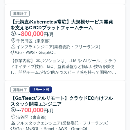
す。 - GCP上でのインフラ構築を担当します。 - AIモデル
連携、RAG技術のプロダクション適用を行います。 - 日本
チームと米国チーム間の技術コミュニケーション支援をし
募集終了
ます。 - CTOの補佐（PM的役割を含む）を行います。 【開
【元請直/Kubernetes/常駐】大規模サービス開発
発環境】 - フロント：React／Next.js／TypeScript／
を支えるCI/CDプラットフォームチーム
Tailwindを使用します。 - バックエンド：Python／FastAPI
800,000
〜
円/月
／SQLAlchemy／REST APIを使用します。 - インフラ：
千代田区（東京都）
Docker／Kubernetes／GCPを使用します。 - ML／AI：
インフラエンジニア
(業務委託・フリーランス)
Vertex AI、RAG技術、ETLパイプラインを使用します。
Go
・
AWS
・
GraphQL
【作業内容】 本ポジションは、LLM や AI ツール、クラウ
ドネイティブ技術、IaC、監視基盤など幅広い技術を駆使
し、開発チームが安定的かつスピード感を持って開発でき
るよう、環境の設計・実装・運用を担っていただきます。
大規模サービス開発を支える CI/CD プラットフォームチー
ム の一員として、担当プロダクト領域における開発効率・
リモート可
募集終了
品質向上のための基盤構築・運用改善に取り組む役割で
【Go/React/フルリモート】クラウドEC向けフル
す。 【主な業務内容】 ・LLM・AI ツールを活用した開発支
スタック開発エンジニア
援および自動化の仕組みづくり ・チームを支援するための
700,000
〜
円/月
ミドルウェアの調査、PoC、環境構築 ・GitHub Actions /
渋谷区（東京都）
Argo Workflows / ArgoCD を活用した CI/CD 基盤の設計・
フルスタックエンジニア
(業務委託・フリーランス)
構築・運用 ・Grafana / Prometheus を用いた監視・可観測
Go
・
MySQL
・
React
・
AWS
・
GraphQL