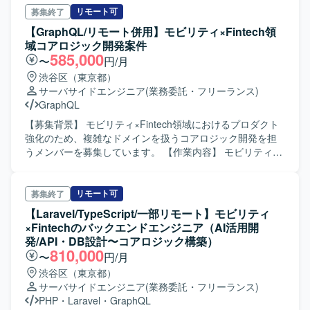
RDS/Aurora, DynamoDB, S3, SQS, Lambda, etc), Docker
リモート可
募集終了
・バージョン管理: Git/GitHub ・CI/CD: CircleCI, GitHub
【GraphQL/リモート併用】モビリティ×Fintech領
Actions, CodeBuild ・AIツール: Claude Code, GitHub
域コアロジック開発案件
Copilot, Devin, Gemini ・コミュニケーション: Slack,
585,000
〜
円/月
Notion, Google Workspace
渋谷区（東京都）
サーバサイドエンジニア
(業務委託・フリーランス)
GraphQL
【募集背景】 モビリティ×Fintech領域におけるプロダクト
強化のため、複雑なドメインを扱うコアロジック開発を担
うメンバーを募集しています。 【作業内容】 モビリティ
×Fintech領域において、与信・車両・回収などの複雑なド
メインを扱うコアロジックの設計・実装を担当していただ
きます。RESTおよびGraphQLによるAPI設計と実装、スキ
リモート可
募集終了
ーマやデータモデル設計・リファクタリング・チューニン
【Laravel/TypeScript/一部リモート】モビリティ
グ、決済や与信、各種SaaSやCRMとの外部連携などを行い
×Fintechのバックエンドエンジニア（AI活用開
ます。さらに、バッチや非同期処理の設計・開発、設計レ
発/API・DB設計〜コアロジック構築）
ビューやコード品質の維持・改善にも関与していただきま
810,000
〜
円/月
す。 【求める人物像】 複雑なドメインに対して主体的に学
渋谷区（東京都）
習し、曖昧な要件から自律的にタスクを分解できる方を求
サーバサイドエンジニア
(業務委託・フリーランス)
めています。技術選定や設計の背景を論理的に説明し、開
PHP
・
Laravel
・
GraphQL
発メンバーや関係者と円滑にコミュニケーションを図りな