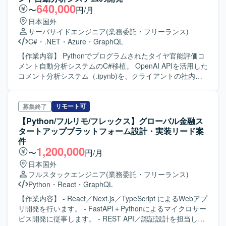
640,000
〜
円/月
日本国外
サーバサイドエンジニア
(業務委託・フリーランス)
C#
・
.NET
・
Azure
・
GraphQL
【作業内容】 Pythonでプログラムされたタイヤ官能評価コ
メント自動分析システムのC#移植。 OpenAI APIを活用した
コメント分析システム（.ipynb)を、クライアントの社内標
準環境（.NET / Azure）に移植します。 【ポジションの魅
力】 本案件は、大手企業のタイヤ設計領域に関わるため、
ビジネス・社会の双方に対して大きなインパクトを生み出
リモート可
募集終了
せます。また、Codex や GitHub、GitHub Projects を活用
【Python/フルリモ/フレックス】グローバル金融ス
した AI駆動型の開発プロセスを検討しており、AIを活用し
タートアッププラットフォーム設計・実装リード案
た開発に関心のある方にとって高い学習機会とやりがいの
件
ある環境です。
1,200,000
〜
円/月
日本国外
フルスタックエンジニア
(業務委託・フリーランス)
Python
・
React
・
GraphQL
【作業内容】 - React／Next.js／TypeScript によるWebアプ
リ開発を行います。 - FastAPI＋Pythonによるマイクロサー
ビス開発に従事します。 - REST API／認証設計を担当しま