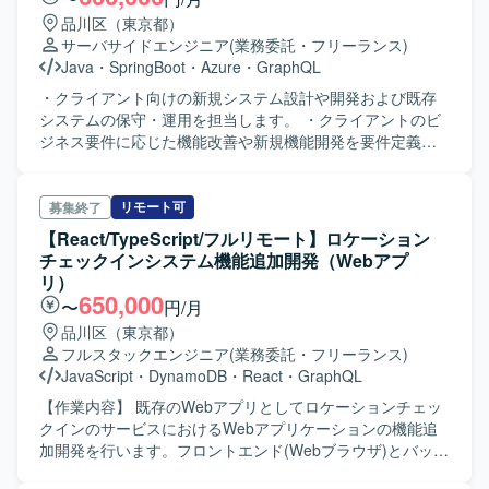
品川区（東京都）
サーバサイドエンジニア
(業務委託・フリーランス)
Java
・
SpringBoot
・
Azure
・
GraphQL
・クライアント向けの新規システム設計や開発および既存
システムの保守・運用を担当します。 ・クライアントのビ
ジネス要件に応じた機能改善や新規機能開発を要件定義か
ら開発まで一貫して対応します。
リモート可
募集終了
【React/TypeScript/フルリモート】ロケーション
チェックインシステム機能追加開発（Webアプ
リ）
650,000
〜
円/月
品川区（東京都）
フルスタックエンジニア
(業務委託・フリーランス)
JavaScript
・
DynamoDB
・
React
・
GraphQL
【作業内容】 既存のWebアプリとしてロケーションチェッ
クインのサービスにおけるWebアプリケーションの機能追
加開発を行います。フロントエンド(Webブラウザ)とバック
エンド(サーバーサイド)における設計から総合テストまでの