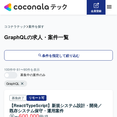
会員登録
>
ココナラテック
案件を探す
GraphQLの求人・案件一覧
条件を指定して絞り込む
100
件中
61
〜
90
件を表示
募集中の案件のみ
GraphQL
リモート可
募集終了
【React/TypeScript】新規システム設計・開発／
既存システム保守・運用案件
600,000
〜
円/月