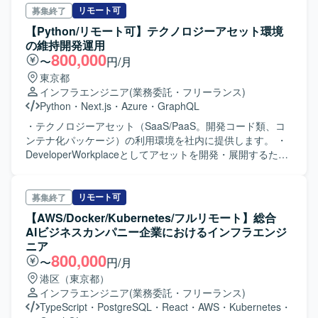
ーズまでを行います。 【STEP構成】 STEP1：バージョン
リモート可
募集終了
アップ前準備 • Derbyを外部DBに移行 • アカウント、ロー
【Python/リモート可】テクノロジーアセット環境
ル、タグ、グローバルセキュリティポリシー、インダイレ
の維持開発運用
クトアクセスの移行 STEP2：V9機能検証（開発／検証環境
800,000
〜
円/月
構築） • V9環境構築（本番環境は後日構築） • 各種機能確
東京都
認、パラメータ設定（アクセス制御・サーバ設定など） •
インフラエンジニア
(業務委託・フリーランス)
移行確認 STEP3：本番環境構築（事前移行） • メタデータ
Python
・
Next.js
・
Azure
・
GraphQL
移行 STEP4：本番切替／移行 • 切替作業実施 STEP5：V8
環境クローズ • 旧環境停止・撤去
・テクノロジーアセット（SaaS/PaaS。開発コード類、コ
ンテナ化パッケージ）の利用環境を社内に提供します。 ・
DeveloperWorkplaceとしてアセットを開発・展開するため
のリポジトリ、利用申し込み・手続きのワークフロー、ア
セットをサービス提供するためのPaaS、アセット利用状況
のダッシュボード、アセット利用者に対して最適プロジェ
リモート可
募集終了
クトを選定するAIサポートを提供します。 ・10月時点では
【AWS/Docker/Kubernetes/フルリモート】総合
リリースしている予定のため、維持しつつ、必要な修正な
AIビジネスカンパニー企業におけるインフラエンジ
どを実施します。特に新規開発部分との連携の機能を実装
ニア
します。 ・ポータル・AI機能の維持開発・運用を行いま
800,000
〜
円/月
す。 ・アセットリポジトリの維持・運用、新規開発を行い
港区（東京都）
ます。 ・新規開発：ポータルで利用を申し込んだアセット
インフラエンジニア
(業務委託・フリーランス)
について、統クラ環境で利用できる状態を構築します。統
TypeScript
・
PostgreSQL
・
React
・
AWS
・
Kubernetes
・
クラとのネットワークの設定、自動デプロイなどを実施し