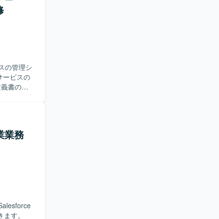
修
ービスの管理シ
サービスの
定義書の作
e導入 ・
ロジェクト
バックエンド】
e 【インフ
営業業務
ck ・
と連携するシ
務の経験 ・
・
Sでの開発経
sforce
頂きます。