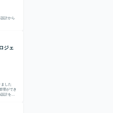
本設計から
プロジェ
りました
管理ができ
入の設計を担
に立て直しの
きます ※