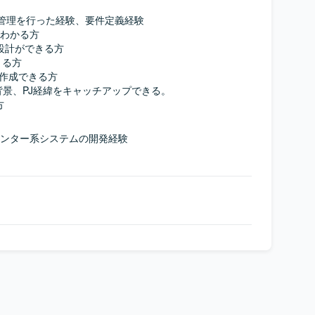
発管理を⾏った経験、要件定義経験

がわかる方

rの設計ができる方

る方

トが作成できる方

背景、PJ経緯をキャッチアップできる。

方
ールセンター系システムの開発経験
