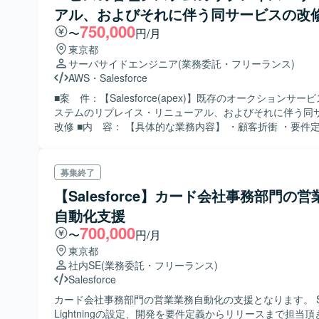
アル、およびそれに伴う同サービスの改
750,000
〜
円/月
東京都
サーバサイドエンジニア
(業務委託・フリーランス)
AWS
・
Salesforce
■案 件：【Salesforce(apex)】既存のオークションサ
ステムのリプレイス・リニューアル、およびそれに伴う同
改修 ■内 容： 【具体的な業務内容】 ・顧客折衝 ・要件
成 ・オークションサービス管理システムとしてのSalesforc
APEXを用いたデータ連携用バッチ開発およびテスト 【プ
管理】 ・GitHub ・Backlog 【開発環境】 ・Docker 【
募集終了
・PHP（CodeIgniter） ・MySQL 【CRM】 ・Salesforc
【Salesforce】カード会社事務部門の
ラ】 ・AWS ※設計中 【コミュニケーションツール】 ・Sla
Chatwork ＜スキル＞ ■必 須： ・salesforceの規定・規則に則った要
自動化支援
件定義書の作成 ・Salesforceの導入、またはSalesforce
700,000
〜
円/月
ステムの開発経験：3年以上 ・顧客折衝経験 ・上流工程業
東京都
チームでの開発経験 ・Git の基本的な操作 ■尚 可： ・フローを用い
社内SE
(業務委託・フリーランス)
た処理の構築経験 ・APEXを用いたSalesforce開発経験。 
Salesforce
SalesforceとAWSでデータ連携する案件の開発経験 ・AW
験
カード会社事務部門の営業業務自動化の支援となります。 Sale
Lightningの設定、開発を要件定義からリリースまで担当