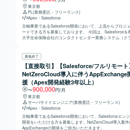
東京都
PL
(業務委託・フリーランス)
Apex
・
Salesforce
主軸事業であるSalesforce開発において、上流からプロジ
ードできる方を募集しております。 今回は、Salesforce
⼤⼿⽣命保険会社のコンタクトセンター業務システム（ク
CTI+CRM）の更改を行っていただきます。要件定義から
かたを募集しております。 また、メンバーへのフォローや
ども併せて行っていただきます。
募集終了
【直接取引】【Salesforce/フルリモート
NetZeroCloud導⼊に伴うAppExchang
援（Apex開発経験3年以上）
900,000
〜
円/月
東京都
サーバサイドエンジニア
(業務委託・フリーランス)
Apex
・
Salesforce
主軸事業であるSalesforce開発において、Salesforceエ
開発をいただける方を募集します。NetZeroCloud導⼊案
AppExchangeの開発をご担当いただきます。