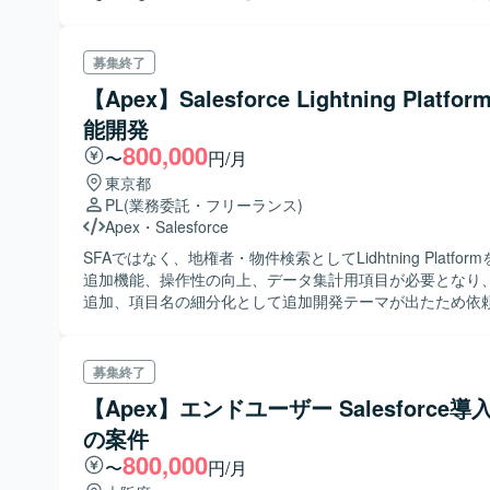
募集終了
【Apex】Salesforce Lightning Platf
能開発
800,000
〜
円/月
東京都
PL
(業務委託・フリーランス)
Apex
・
Salesforce
SFAではなく、地権者・物件検索としてLidhtning Platfo
追加機能、操作性の向上、データ集計用項目が必要となり、
追加、項目名の細分化として追加開発テーマが出たため依
た。 開発～保守はベンダーに依頼しているが、別の観点で
の支援をお願いしたい。
募集終了
【Apex】エンドユーザー Salesforce導
の案件
800,000
〜
円/月