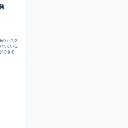
な質問はで
発
ceのカスタ
有されている
ができる方