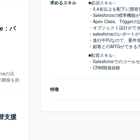
求めるスキル
■必須スキル：
・3,4名以上を配下に開
・Salesforceの標準機能
・Apex Class、Trigge
ce：バ
・オブジェクト設計ができ
・salesforceのレポー
・進行中PJなので、要件
・顧客とのMTGができる
■歓迎スキル：
・Salesforceでのコ
・CRM開発経験
ceの活
の開発を担
特徴
代替支援