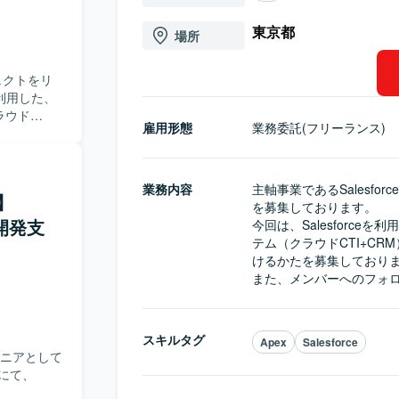
東京都
場所
ェクトをリ
を利用した、
ラウド
雇用形態
業務委託(フリーランス)
ご参画頂ける
作業依頼な
業務内容
主軸事業であるSalesf
】
を募集しております。

e開発支
今回は、Salesforc
テム（クラウドCTI+C
けるかたを募集しておりま
また、メンバーへのフォ
スキルタグ
Apex
Salesforce
ンジニアとして
件にて、