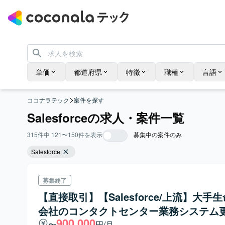
単価
都道府県
特徴
職種
言語
>
ココナラテック
案件を探す
Salesforceの求人・案件一覧
315
件中
121
〜
150
件を表示
募集中の案件のみ
Salesforce
募集終了
【直接取引】【Salesforce/上流】大手
会社のコンタクトセンター業務システム
900,000
〜
円/月