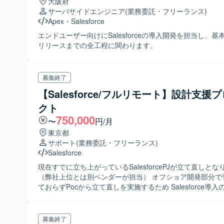
大阪府
サーバサイドエンジニア
(業務委託・フリーランス)
Apex
・
Salesforce
エンドユーザー向けにSalesforceの導入開発を担当し、基
リリースまでの全工程に関わります。
募集終了
【Salesforce/フルリモート】設計支援
クト
750,000
〜
円/月
東京都
サポート
(業務委託・フリーランス)
Salesforce
現在すでに立ち上がっているSalesforcePJが立て直しとな
（弊社上位とは別ベンダーが担当） オフショア開発部分で
ておらずPocから立て直しを実施するため Salesforce導
当いただける方を募集いたします。 ※期間がかなりタイトなため稼働
は安定していますが、炎上している状態です ※～4月まで
箇所を洗い出し実施に移行できるように検証から参画いただ
募集終了