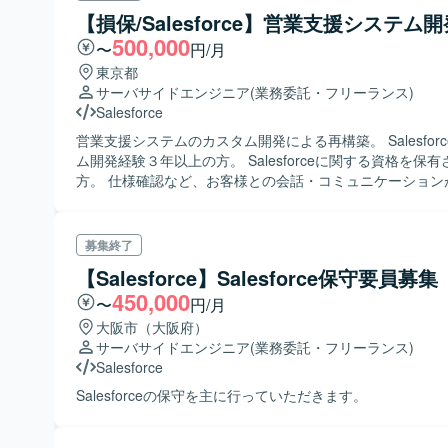
元Salesforce社員のメンバーがサポートに入るため技術的
【損保/Salesforce】営業支援システム開
きる状態です
500,000
〜
円/月
東京都
サーバサイドエンジニア
(業務委託・フリーランス)
Salesforce
営業支援システムのカスタム開発による再構築。 Salesfor
ム開発経験３年以上の方。 Salesforceに関する資格を保
方。 仕様確認など、お客様との会話・コミュニケーション
を希望。
募集終了
【Salesforce】Salesforce保守要員募集
450,000
〜
円/月
大阪市（大阪府）
サーバサイドエンジニア
(業務委託・フリーランス)
Salesforce
Salesforceの保守を主に行っていただきます。