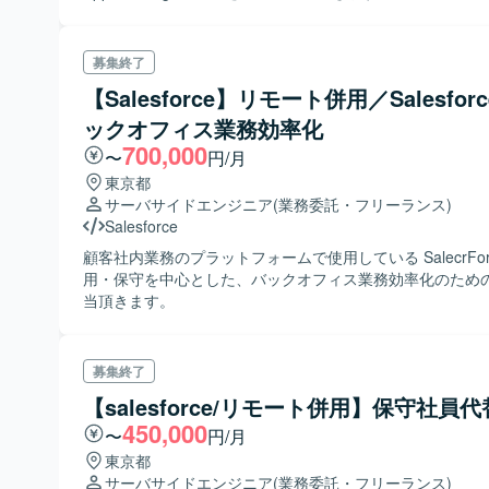
募集終了
【Salesforce】リモート併用／Salesfor
ックオフィス業務効率化
700,000
〜
円/月
東京都
サーバサイドエンジニア
(業務委託・フリーランス)
Salesforce
顧客社内業務のプラットフォームで使用している SalecrFor
用・保守を中心とした、バックオフィス業務効率化のため
当頂きます。
募集終了
【salesforce/リモート併用】保守社員
450,000
〜
円/月
東京都
サーバサイドエンジニア
(業務委託・フリーランス)