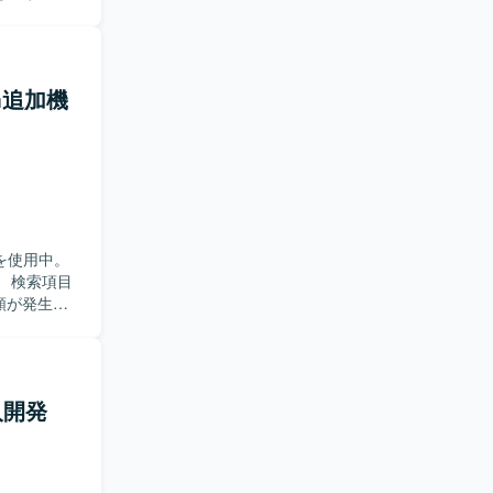
orm追加機
rmを使用中。
 検索項目
頼が発生し
の1人月で
入開発