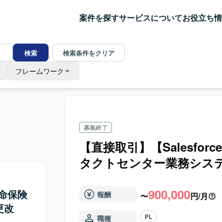
案件を探す
サービスについて
お役立ち情
検索
検索条件をクリア
フレームワーク
募集終了
【直接取引】【Salesfo
タクトセンター業務シス
900,000
生命保険
報酬
〜
円/月
更改
PL
職種