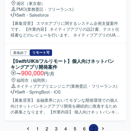
港区（東京都）
PMO
(業務委託・フリーランス)
Swift
・
Salesforce
【募集背景】 スマホアプリに関するシステム企画支援案件
です。 【作業内容】 ネイティブアプリの設計書、テスト仕
様書などのレビューを行います。 ネイティブアプリのUAT
支援を行います。 UIに関するテスト仕様作成、テスト実
施、テストに関する不明点・課題点のQA対応を行います。
顧客側担当者のもとで、ネイティブアプリの機能追加・改
リモート可
募集終了
善に伴うレビュー、UAT支援、テスト支援、関連システム
【Swift/UIKit/フルリモート】個人向けネットバン
連携対応などを実施します。 顧客側の立場で企画・調整・
キングアプリ開発案件
受入支援を行う上流寄りのポジションです。
900,000
〜
円/月
福岡市（福岡県）
ネイティブアプリエンジニア
(業務委託・フリーランス)
Swift
・
SpringBoot
・
iOS
【募集背景】 金融業界においてモダンな開発環境での個人
向けネットバンキングアプリ開発を継続的に推進するため
の募集となります。 【作業内容】 個人向けネットバンキン
グアプリのアプリ開発業務全般をご担当いただきます。設
計や開発、テストコードの実装、リファクタリング、コー
1
2
3
4
5
6
7
ドレビューなどを行っていただきます。 【求める人物像】