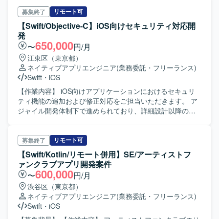
ッシュアップします。基本設計からテスト、移行などの工
程を担当します。
リモート可
募集終了
【Swift/Objective-C】iOS向けセキュリティ対応開
発
650,000
〜
円/月
江東区（東京都）
ネイティブアプリエンジニア
(業務委託・フリーランス)
Swift
・
iOS
【作業内容】 iOS向けアプリケーションにおけるセキュリ
ティ機能の追加および修正対応をご担当いただきます。 ア
ジャイル開発体制下で進められており、詳細設計以降の製
造工程を中心に対応いただきます。 【求める人物像】 詳細
設計以降の製造工程を中心に、自走して課題解決できる方
を求めています。
リモート可
募集終了
【Swift/Kotlin/リモート併用】SE/アーティストフ
ァンクラブアプリ開発案件
600,000
〜
円/月
渋谷区（東京都）
ネイティブアプリエンジニア
(業務委託・フリーランス)
Swift
・
iOS