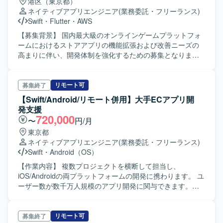
港区（東京都）
いただきます。また、技術調査の実施および検証結果の整
ネイティブアプリエンジニア
(業務委託・フリーランス)
理・報告資料の作成も行っていただきます。 【求める人物
Swift
・
Flutter
・
AWS
像】 不確実な仕様や新しい技術要素に対して主体的に仮説
検証を進められる方を求めております。Apple公式ドキュメ
【募集背景】 国内最大級のオンラインゲームプラットフォ
ントなどの技術情報を自ら読み解きながら実装を進められ
ームにおけるストアアプリの機能拡張および改善ニーズの
る方や、検証結果をわかりやすくドキュメント化し、関係
高まりに伴い、開発体制を強化するための募集となりま
者と円滑にコミュニケーションできる方にマッチするポジ
す。 【作業内容】 DMM GAMESストアアプリの設計、開
ションです。 【ポジションの魅力】 最新のiOSプラットフ
発、運用をご担当いただきます。機能およびキャンペーン
ォーム機能や認証技術を組み合わせた先端的なPoCに携わ
の新規開発や改善において、新機能の提案や仕様検討から
リモート可
募集終了
ることができ、モバイルセキュリティおよび認証領域の知
参画し、実装からリリースまで一貫して携わっていただき
【Swift/Android/リモート併用】大手ECアプリ開
見を深めていただけます。上流の設計からテストまで一貫
ます。APIおよびDB設計、サーバー負荷軽減に向けたパフ
発支援
して関わることで、技術調査力と検証設計力を磨きつつ、
ォーマンスチューニングやバグ対応、AWSなどのクラウド
720,000
〜
円/月
大手通信事業者向けの大規模サービスに資する技術的検証
インフラを利用したサービス設計・運用、各種業務効率化
東京都
経験を積むことができます。 【開発環境】 iOS向けアプリ
ツールの開発、お客様からのお問い合わせに対する調査対
ネイティブアプリエンジニア
(業務委託・フリーランス)
ケーション開発環境上で、SwiftもしくはObjective-Cを用い
応、Developer向けiOSライブラリの開発、新サービスに向
Swift
・
Android（OS）
てPoC開発を行っていただきます。App ClipやNumber
けた技術検証やPoCなども行っていただきます。基本設
Verification v2など、iOSの最新機能や関連するモバイル認
計・詳細設計から開発、単体・結合テスト、保守改修まで
【作業内容】 複数プロジェクトを横断して担当し、
証技術を組み合わせた構成で検証を進めていただきます。
上流から下流まで幅広く担当していただきます。 【求める
iOS/Androidの両プラットフォームの開発に携わります。 ユ
人物像】 未経験領域への挑戦や新しい技術のキャッチアッ
ーザー数が数千万人規模のアプリ開発に関与できます。
プに前向きに取り組める方を求めています。ご自身のスキ
SwiftUI／Jetpack Composeを用いたアプリ開発を行ってい
ルアップに継続的に取り組み、プロダクトの成長や変化を
ます。 アプリ開発に加え、SDK開発やバックエンド開発な
楽しめる方が望ましいです。主体的かつ能動的な姿勢で業
どの周辺領域の開発にも携わる機会があります。
リモート可
募集終了