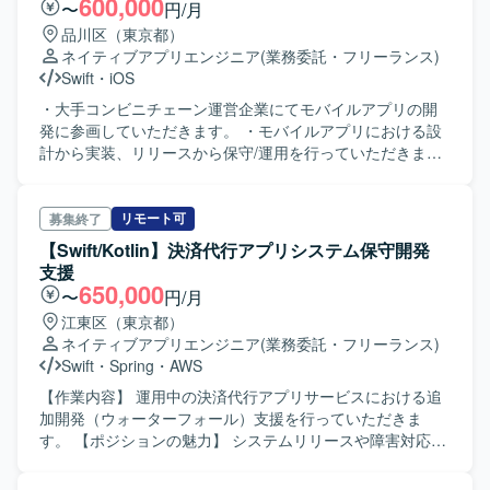
600,000
〜
円/月
品川区（東京都）
ネイティブアプリエンジニア
(業務委託・フリーランス)
Swift
・
iOS
・大手コンビニチェーン運営企業にてモバイルアプリの開
発に参画していただきます。 ・モバイルアプリにおける設
計から実装、リリースから保守/運用を行っていただきま
す。
リモート可
募集終了
【Swift/Kotlin】決済代行アプリシステム保守開発
支援
650,000
〜
円/月
江東区（東京都）
ネイティブアプリエンジニア
(業務委託・フリーランス)
Swift
・
Spring
・
AWS
【作業内容】 運用中の決済代行アプリサービスにおける追
加開発（ウォーターフォール）支援を行っていただきま
す。 【ポジションの魅力】 システムリリースや障害対応な
ども含めた保守開発に携わっていただくため、サービス運
用フェーズでの実務経験を積むことができます。 【開発環