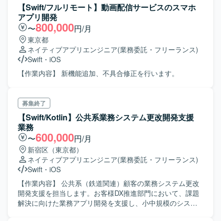
務に取り組み、積極的にコミュニケーションを図りながら
【Swift/フルリモート】動画配信サービスのスマホ
チームで成果を出していける方を想定しています。また、
アプリ開発
提供アプリ一覧のサムネイル表示や検証時の起動確認など
800,000
〜
円/月
で成人向けコンテンツに触れる可能性がある点に抵抗がな
東京都
い方を想定しています。 【ポジションの魅力】
ネイティブアプリエンジニア
(業務委託・フリーランス)
Android/iOSにおける国内最大級のゲームプラットフォーム
Swift
・
iOS
事業のコア部分に関わることができ、KPI分析から改善提
案、仕様検討、開発・運用まで一貫して担当することで、
【作業内容】 新機能追加、不具合修正を行います。
大きな裁量を持ってプロダクトに貢献できます。決済・課
金機能など高度な機能開発にも関わることができるため、
モバイルアプリ開発だけでなくバックエンドやクラウドイ
募集終了
ンフラまで含めた幅広い経験を積むことができます。上流
【Swift/Kotlin】公共系業務システム更改開発支援
から下流まで一連の工程に携わることで、エンジニアとし
業務
てのスキルアップおよびキャリアアップに直結するポジシ
600,000
〜
円/月
ョンです。 【開発環境】 開発マシンはWindowsまたはMac
から選択可能で、キーボード配列もJISまたはUSから選択で
新宿区（東京都）
きます。ソースコードおよびタスク管理にはBitbucket、
ネイティブアプリエンジニア
(業務委託・フリーランス)
JIRA、Confluenceを利用し、コミュニケーションには
Swift
・
iOS
Slack、Google Meet、Zoomを活用しています。クラウド
【作業内容】 公共系（鉄道関連）顧客の業務システム更改
インフラとしてAWSなどを利用しながら、モバイルアプリ
開発支援を担当します。お客様DX推進部門において、課題
および関連サービスの設計・開発・運用を行っています。
解決に向けた業務アプリ開発を支援し、小中規模のシステ
ムをアジャイル開発にて提供、要望を取り入れながらブラ