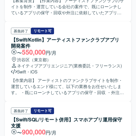
【募集背景】 【作業内容】 アーティストファンクラブのサ
イトを制作・運営している会社の案件で、既にローンチし
ているアプリの保守・回収や外注に依頼していたアプリ開
発部分を内製化してカスタマイズします。また、ローンチ
したタイミングでアプリの技術要素が異なる為、Swift,
Kotlin, android Java を使用します。 【求める人物像】 【ポ
リモート可
募集終了
ジションの魅力】 【開発環境】 ・IDE：Xcode ・言語：
【Swift/Kotlin】アーティストファンクラブアプリ
Swift, Kotlin, android Java
開発案件
550,000
〜
円/月
渋谷区（東京都）
ネイティブアプリエンジニア
(業務委託・フリーランス)
Swift
・
iOS
【作業内容】 アーティストのファンクラブサイトを制作・
運営しているエンド様にて、以下の業務をお任せいたしま
す。 ・既にローンチしているアプリの保守・回収 ・外注し
ていたアプリ開発部分を内製化してカスタマイズするにあ
たり、委託していた部分のソース等の確認 【開発環境】 ・
IDE：Xcode ・言語：Swift,Kotlin,android Java
リモート可
募集終了
【Swift/SQL/リモート併用】スマホアプリ運用保守
支援
900,000
〜
円/月