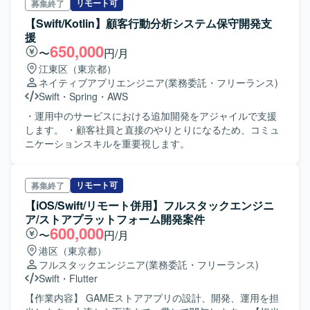
リ起動→IDセッション同期）。
リモート可
募集終了
【Swift/Kotlin】顧客行動分析システム保守開発支
援
650,000
〜
円/月
江東区（東京都）
ネイティブアプリエンジニア
(業務委託・フリーランス)
Swift
・
Spring
・
AWS
・運用中のサービスにおける追加開発をアジャイルで支援
します。 ・顧客社員と直接のやりとりになるため、コミュ
ニケーションスキルを重要視します。
リモート可
募集終了
【iOS/Swift/リモート併用】フルスタックエンジニ
ア/ストアプラットフォーム開発案件
600,000
〜
円/月
港区（東京都）
フルスタックエンジニア
(業務委託・フリーランス)
Swift
・
Flutter
【作業内容】 GAMEストアアプリの設計、開発、運用を担