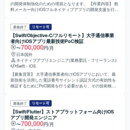
の開発体制強化のための増員となります。 【作業内容】 飲
料メーカー向けiOSフルネイティブアプリの開発支援を行っ
ていただきます。具体的には、要件に基づくプログラム設
計およびSwiftを用いたコーディングを中心にご担当いただ
きます。 【求める人物像】 技術的な内容を相手の理解度に
リモート可
募集終了
合わせて分かりやすく説明できる方を求めております。ま
【Swift/Objective-C/フルリモート】大手通信事業
た、状況を正しく把握したうえで建設的な提案ができ、セ
者向けiOSアプリ最新技術PoC検証
キュリティやコンプライアンスへの意識が高い方が望まし
700,000
〜
円/月
いです。 【ポジションの魅力】 フルネイティブのiOSアプ
日本国外
リ開発に携わることで、UI／UXやパフォーマンスを意識し
ネイティブアプリエンジニア
(業務委託・フリーランス)
た実装スキルを高めることができます。複数名の開発体制
Swift
・
iOS
の中で設計から実装まで経験できるため、モバイルアプリ
エンジニアとしてのキャリア形成にもつながる環境です。
【募集背景】 大手通信事業者向けiOSアプリにおいて、最
【開発環境】 iOS向けフルネイティブアプリ開発環境（言
新技術を活用した電話番号サイレント認証方式の有効性を
語：Swift）を用いた開発となります。
検証するためにPoC開発を行う必要があり、その技術検証
を推進いただける方を募集しております。 【作業内容】
App ClipとNumber Verification v2（SIM-Based
Authentication）を組み合わせた電話番号サイレント認証の
リモート可
募集終了
PoC開発および検証を実施していただきます。不正アクセ
【Swift/Flutter】ストアプラットフォーム向けiOS
スリスクに対する根本的な対処として、当該技術構成が有
アプリ開発エンジニア
効かどうかを検証し、基本設計から詳細設計、製造、単体
700,000
〜
円/月
テスト、結合テスト、総合テストまで一連の工程を担って