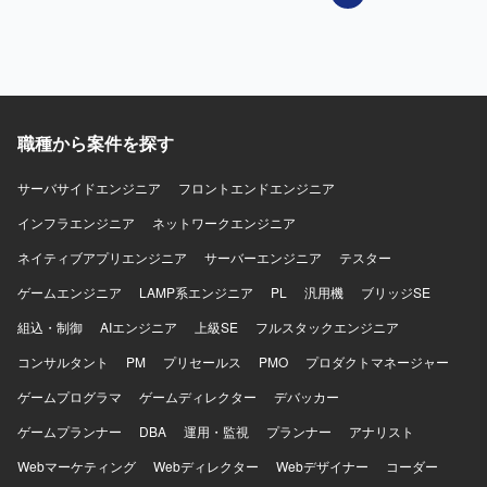
モダンな開発環境で主体的に開発に取り組んでいただける
方を求めております。チームメンバーと協調しながら一丸
となって開発を推進していただける方を歓迎いたします。
長期的な参画を前提として腰を据えて開発に従事したい方
にマッチいたします。 【ポジションの魅力】 金融業界であ
りながら、古い手法や固定観念にとらわれずモダンな開発
職種から案件を探す
環境で日々開発に取り組むことができます。業務委託と正
社員の垣根がなく、チームの一員として開発に携わること
サーバサイドエンジニア
ができます。長期的な参画を通じて金融系モバイルアプリ
フロントエンドエンジニア
の知見や経験を蓄積していただけます。 【開発環境】
インフラエンジニア
ネットワークエンジニア
Swift、Objective-C、Java（Springboot）、Kotlin、
Python（Django）、TypeReact（React.js）、
ネイティブアプリエンジニア
サーバーエンジニア
テスター
Node.js（Express）などを用いたモダンな開発環境にて、
ゲームエンジニア
LAMP系エンジニア
PL
汎用機
ブリッジSE
Google Workspace、Slack、IntelliJ、IDEA、Backlogなどの
ツールを利用して開発を行っております。
組込・制御
AIエンジニア
上級SE
フルスタックエンジニア
コンサルタント
PM
プリセールス
PMO
プロダクトマネージャー
ゲームプログラマ
ゲームディレクター
デバッカー
ゲームプランナー
DBA
運用・監視
プランナー
アナリスト
Webマーケティング
Webディレクター
Webデザイナー
コーダー