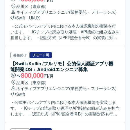
品川区（東京都）
ネイティブアプリエンジニア
(業務委託・フリーランス)
Swift
・
UI/UX
・公式モバイルアプリ内における本人確認機能の実装を行
います。 ・ICチップの読み取り処理・API接続の組み込みを
担当します。 ・認証方式（JPKI/照合番号B）の実装に対応
します。 ・BFF APIとの連携操作を行います。 ・スプリン
ト単位（1週間）での改修・改善を行います。
リモート可
募集終了
【Swift+Kotlin /フルリモ】公的個人認証アプリ機
能開発iOS + Androidエンジニア募集
800,000
〜
円/月
品川区（東京都）
ネイティブアプリエンジニア
(業務委託・フリーランス)
Swift
・公式モバイルアプリ内における本人確認機能を実装しま
す。 ・ICチップの読み取り処理やAPI接続の組み込みを担当
します。 ・認証方式（JPKI/照合番号B）の実装対応も行い
ます。 ・スプリント単位（1週間）での改修・改善を行いま
す。 ・BFF APIとの連携を担当します（QRスキャン→アプ