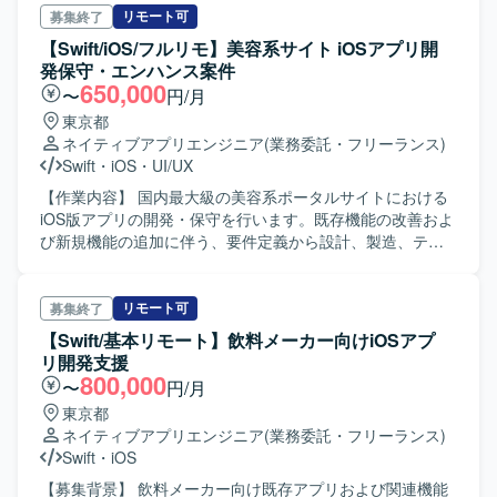
境】 Swift／Kotlin／AWS／Java／Spring Framework／Go
リモート可
募集終了
【Swift/iOS/フルリモ】美容系サイト iOSアプリ開
発保守・エンハンス案件
650,000
〜
円/月
東京都
ネイティブアプリエンジニア
(業務委託・フリーランス)
Swift
・
iOS
・
UI/UX
【作業内容】 国内最大級の美容系ポータルサイトにおける
iOS版アプリの開発・保守を行います。既存機能の改善およ
び新規機能の追加に伴う、要件定義から設計、製造、テス
トまでの一連の工程を、関係各所と連携しながら遂行して
いただきます。
リモート可
募集終了
【Swift/基本リモート】飲料メーカー向けiOSアプ
リ開発支援
800,000
〜
円/月
東京都
ネイティブアプリエンジニア
(業務委託・フリーランス)
Swift
・
iOS
【募集背景】 飲料メーカー向け既存アプリおよび関連機能