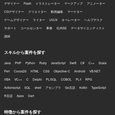
デザイナー
Flash
イラストレーター
マークアップ
アニメーター
CGデザイナー
クリエイター
動画編集
マーケター
ゲームデザイナー
ライター
UI/UX
オペレーター
ヘルプデスク
サポート
コールセンター
事務
社内SE
データサイエンティスト
講師
スキルから案件を探す
Java
PHP
Python
Ruby
JavaScript
Swift
C#
C++
Scala
Perl
Cocos2d
HTML
CSS
Objective-C
Android
VB.NET
VBA
VC++
C
Delphi
PL/SQL
COBOL
PL/I
RPG
Actionscript
SQL
shell
アセンブラ
Go言語
Kotlin
TypeScript
R言語
Apex
Dart
特徴から案件を探す