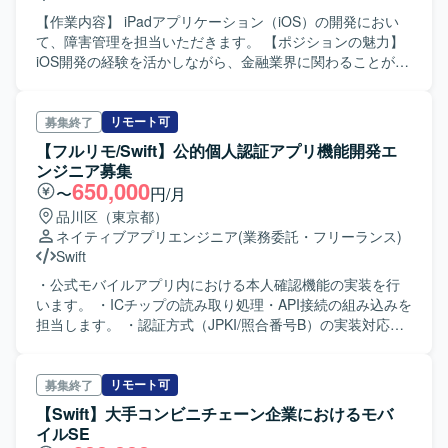
【作業内容】 iPadアプリケーション（iOS）の開発におい
て、障害管理を担当いただきます。 【ポジションの魅力】
iOS開発の経験を活かしながら、金融業界に関わることがで
きます。 【開発環境】 ・OS: iOS ・言語: Swift
リモート可
募集終了
【フルリモ/Swift】公的個人認証アプリ機能開発エ
ンジニア募集
650,000
〜
円/月
品川区（東京都）
ネイティブアプリエンジニア
(業務委託・フリーランス)
Swift
・公式モバイルアプリ内における本人確認機能の実装を行
います。 ・ICチップの読み取り処理・API接続の組み込みを
担当します。 ・認証方式（JPKI/照合番号B）の実装対応を
行います。 ・BFF APIとの連携を行い、QRスキャンからア
プリの起動、IDセッションの同期間を行います。 ・スプリ
ント単位（1週間）での改修・改善を行います。
リモート可
募集終了
【Swift】大手コンビニチェーン企業におけるモバ
イルSE