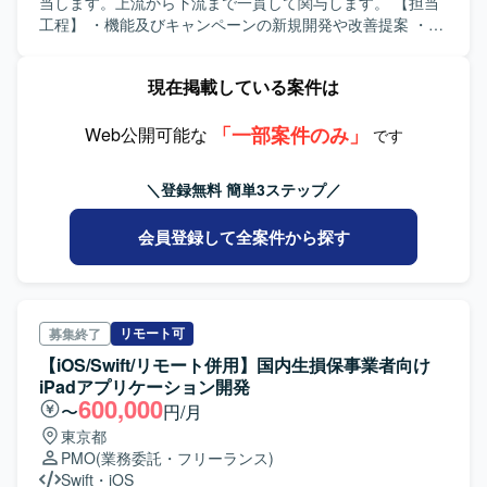
当します。上流から下流まで一貫して関与します。 【担当
工程】 ・機能及びキャンペーンの新規開発や改善提案 ・
APIの設計/開発、DB設計、サーバー負荷軽減 ・パフォーマ
ンスチューニングやバグ対応 ・AWSなどのクラウドインフ
現在掲載している案件は
ラを利用したサービス設計/運用 ・各種業務効率化に向けた
ツール開発 ・お客様からのお問い合わせについての調査対
「一部案件のみ」
応 ・Developer向けライブラリの開発(iOS) ・新サービスに
Web公開可能な
です
向けた技術検証、PoCを行います。
＼登録無料 簡単3ステップ／
会員登録して全案件から探す
リモート可
募集終了
【iOS/Swift/リモート併用】国内生損保事業者向け
iPadアプリケーション開発
600,000
〜
円/月
東京都
PMO
(業務委託・フリーランス)
Swift
・
iOS