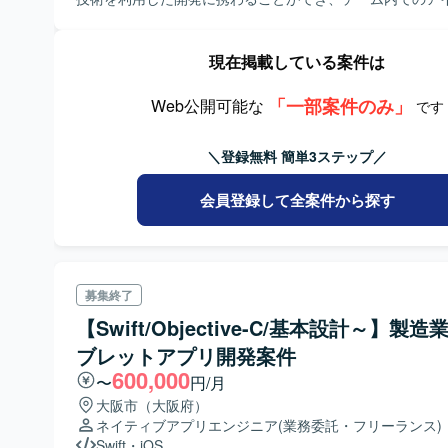
が可能です。
現在掲載している案件は
「一部案件のみ」
Web公開可能な
です
＼登録無料 簡単3ステップ／
会員登録して全案件から探す
募集終了
【Swift/Objective-C/基本設計～】製
ブレットアプリ開発案件
600,000
〜
円/月
大阪市（大阪府）
ネイティブアプリエンジニア
(業務委託・フリーランス)
Swift
・
iOS