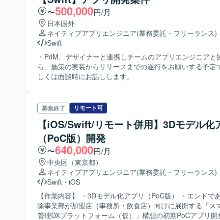
500,000
〜
円/月
日本国外
ネイティブアプリエンジニア
(業務委託・フリーランス)
Swift
・PdM、デザイナーと連携しチームのアプリエンジニアと
ら、施策の実装からリリースまでの遂行をお願いする予定で
しくは面談時にお話しします。
リモート可
募集終了
【iOS/Swift/リモート併用】3Dモデル
（PoC版）開発
640,000
〜
円/月
中央区（東京都）
ネイティブアプリエンジニア
(業務委託・フリーランス)
Swift
・
iOS
【作業内容】 ・3Dモデル化アプリ（PoC版） ・エンドで
除事業部が加盟店（事務所・飲食店）向けに展開する「ス
管理DXプラットフォーム（仮）」構想の初期PoCアプリ開