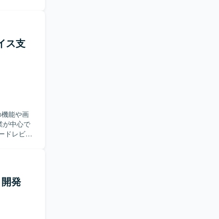
タンドアロ
り図作成・
、コア機能
oC版）のイ
レイス支
店（事務所・
PIを使用し
定の機能や画
業が中心で
ードレビュ
 ・新規機
開発いただ
リッジング技
術調査、関
リ開発