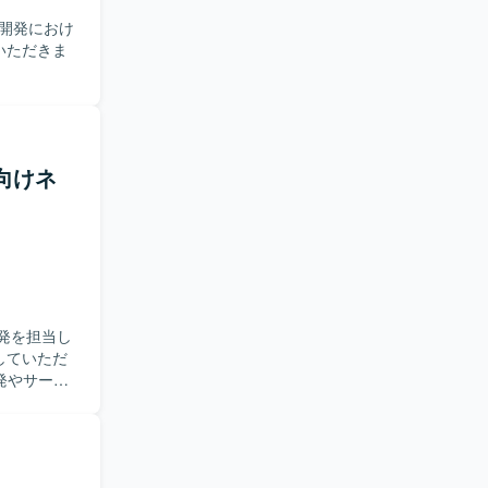
プリ開発におけ
いただきま
ス向けネ
発を担当し
していただ
開発やサーバ
ープンソー
スでのコー
ーバエンジ