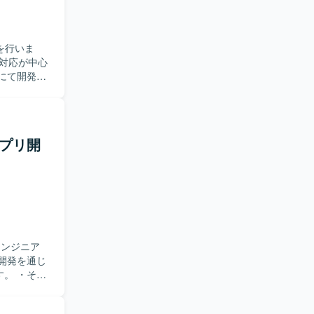
発を行いま
修対応が中心
にて開発を
を希望しま
います。
アプリ開
エンジニア
開発を通じ
。 ・その
参加いただ
ことを想定