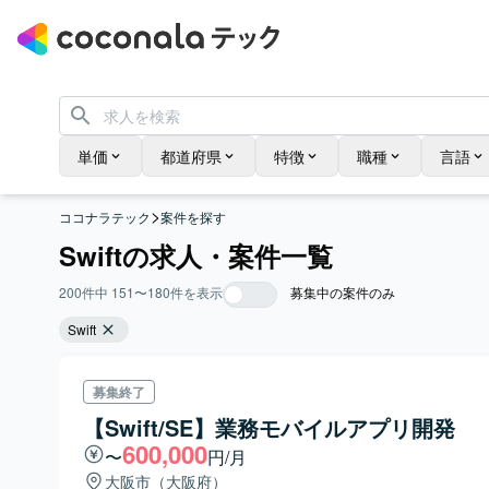
単価
都道府県
特徴
職種
言語
>
ココナラテック
案件を探す
Swiftの求人・案件一覧
200
件中
151
〜
180
件を表示
募集中の案件のみ
Swift
募集終了
【Swift/SE】業務モバイルアプリ開発
600,000
〜
円/月
大阪市（大阪府）