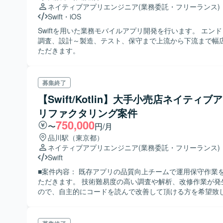
ネイティブアプリエンジニア
(業務委託・フリーランス)
Swift
・
iOS
Swiftを用いた業務モバイルアプリ開発を行います。 エン
調査、設計～製造、テスト、保守まで上流から下流まで幅
ただきます。
募集終了
【Swift/Kotlin】大手小売店ネイティブ
リファクタリング案件
750,000
〜
円/月
品川駅（東京都）
ネイティブアプリエンジニア
(業務委託・フリーランス)
Swift
■案件内容： 既存アプリの品質向上チームで運用保守作業
ただきます。 技術難易度の高い調査や解析、改修作業が発
ので、自主的にコードを読んで改善して頂ける方を希望致
【想定業務】 ・対応チケットの起票、調査依頼、調査結果
正する場合はリリーススケジュールの検討、修正内容の確認
Apple、Googleのリリース情報の確認 ・調査必要と判断