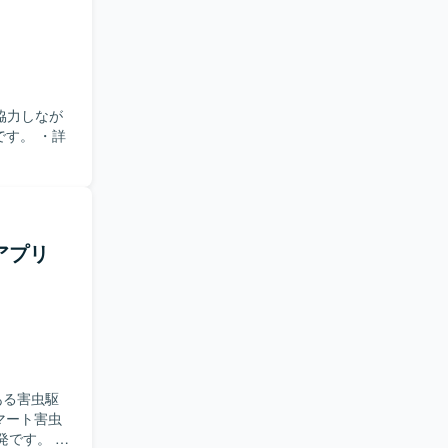
協力しなが
す。 ・詳
化アプリ
ある害虫駆
マート害虫
発です。 ・