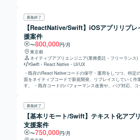
検証目的のため、エンドの現行システムとは連携せず、ス
ーンで動作する独立検証環境を構築し、図面簡易化（見取
図面の登録）、点検箇所登録までで基本的な表示機能など
募集終了
に絞ったアプリを開発予定です。 ・3Dモデル化アプリ（P
【ReactNative/Swift】iOSアプリリプ
メージは、iPhone PROのLiderカメラを活用して、加盟
飲食店）の簡易的な3D図面を作成し、Apple RoomPlan A
援案件
て開発します。 【ポジションの魅力】 ・リーダーがいるので、メンバ
800,000
〜
円/月
ーとして安心して動けます。 【開発環境】 ・Swift, Apple RoomPlan
東京都
API
ネイティブアプリエンジニア
(業務委託・フリーランス)
Swift
・
React Native
・
UI/UX
・既存のReact Nativeコードの保守・運用をしつつ、特
面をネイティブコードで新規開発、リプレイスしていく作
す。 ・既存コードのパフォーマンス改善や、バグ対応、コ
ーやライブラリのアップデートなどの対応をいただきます。
能の設計構築をネイティブモジュール、コンポーネントで
きます。 ・React Nativeとネイティブコードの連携をブ
募集終了
術を用いて実装します。 ・その他、ドキュメント作成や技
【基本リモート/Swift】テキスト化アプ
係部署とのコミュニケーションも発生いたします。
支援案件
750,000
〜
円/月