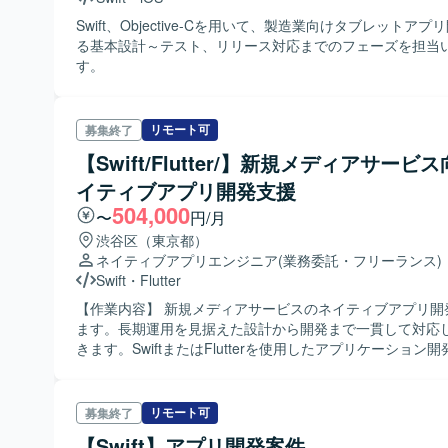
Swift、Objective-Cを用いて、製造業向けタブレットア
る基本設計～テスト、リリース対応までのフェーズを担当
す。
リモート可
募集終了
【Swift/Flutter/】新規メディアサービ
イティブアプリ開発支援
504,000
〜
円/月
渋谷区（東京都）
ネイティブアプリエンジニア
(業務委託・フリーランス)
Swift
・
Flutter
【作業内容】 新規メディアサービスのネイティブアプリ開
ます。長期運用を見据えた設計から開発まで一貫して対応
きます。SwiftまたはFlutterを使用したアプリケーション
とのデータ通信、非同期通信の設計・実装を行います。オ
スライブラリを活用した開発やGithubプルリクエストベー
ド管理も担当いただきます。ビジネス職、デザイナー、サ
リモート可
募集終了
ニアなどとの連携も必要です。
【Swift】アプリ開発案件