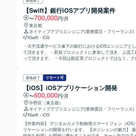
募集終了
チケットの起票、対応状況の管理
【Swift】銀行iOSアプリ開発案件
700,000
〜
円/月
東京都
ネイティブアプリエンジニア
(業務委託・フリーランス)
Swift
・
iOS
・大手流通サービス傘下の銀行におけるiOSエンジニアと
て頂きます。 ・新規プロジェクトに参加して頂き、上流工
って頂きます。 ・今回は勘定系プロジェクトではなく、ク
ードやネットバンキング利用者向けのWeb及びスマホサー
ます。
リモート可
募集終了
【iOS】iOSアプリケーション開発
600,000
〜
円/月
中野区（東京都）
ネイティブアプリエンジニア
(業務委託・フリーランス)
Swift
・
iOS
【作業内容】 デジタルカメラ制御用スマートフォン（iOS
リケーションの開発を行います。 【ポジションの魅力】 
技術を利用した開発に携わることができ、チーム内でのア