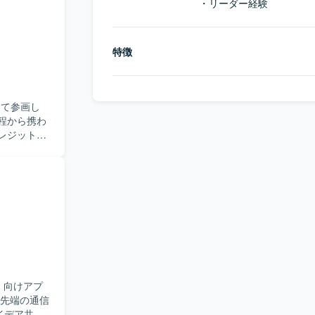
・リーダー経験
特徴
して参画し
程から携わ
レジットカ
ビスとなり
）向けアプ
最先端の通信
イデア共有