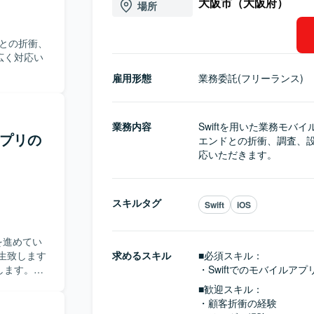
大阪市（大阪府）
場所
ドとの折衝、
広く対応い
雇用形態
業務委託(フリーランス)
業務内容
Swiftを用いた業務モバ
アプリの
エンドとの折衝、調査、
応いただきます。
スキルタグ
Swift
iOS
を進めてい
生致します
求めるスキル
■必須スキル：
します。
・Swiftでのモバイルア
の確認 ・修
■歓迎スキル：
 ・
・顧客折衝の経験

したものは、