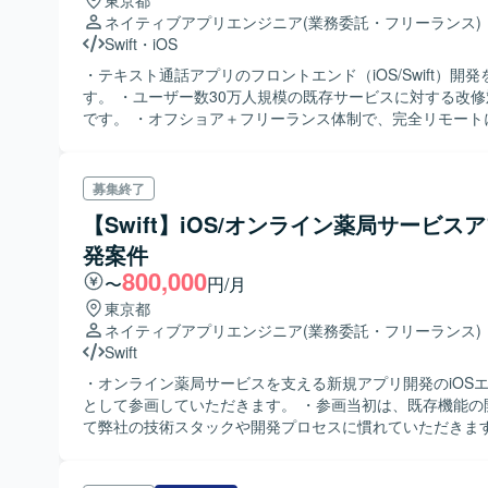
東京都
ネイティブアプリエンジニア
(業務委託・フリーランス)
Swift
・
iOS
・テキスト通話アプリのフロントエンド（iOS/Swift）開
す。 ・ユーザー数30万人規模の既存サービスに対する改
です。 ・オフショア＋フリーランス体制で、完全リモート
推進します。 ・既存修正が多く複雑なため、経験豊富な方
す。 ・TCAアップデート中のため、TCA経験者を募集して
募集終了
【Swift】iOS/オンライン薬局サービス
発案件
800,000
〜
円/月
東京都
ネイティブアプリエンジニア
(業務委託・フリーランス)
Swift
・オンライン薬局サービスを支える新規アプリ開発のiOS
として参画していただきます。 ・参画当初は、既存機能の
て弊社の技術スタックや開発プロセスに慣れていただきます
後、ご経験やスキルレベルに応じて、新規プロジェクトへ
き、要件定義などの上流工程から幅広く携わっていただく