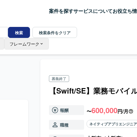
案件を探す
サービスについて
お役立ち情
検索
検索条件をクリア
フレームワーク
募集終了
【Swift/SE】業務モバ
600,000
報酬
〜
円/月
ネイティブアプリエンジニ
職種