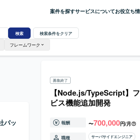
案件を探す
サービスについて
お役立ち情
検索
検索条件をクリア
フレームワーク
募集終了
【Node.js/TypeScr
ビス機能追加開発
700,000
自社パッ
報酬
〜
円/月
サーバサイドエンジニア
職種