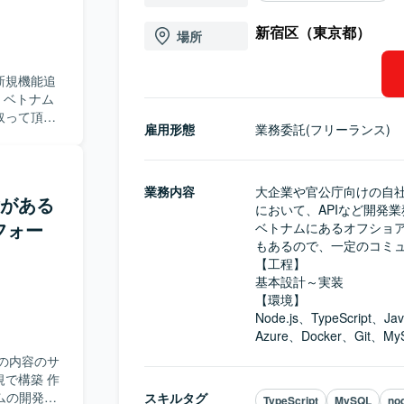
新宿区（東京都）
場所
新規機能追
 ベトナム
取って頂く
雇用形態
業務委託(フリーランス)
れます。
aScript
業務内容
大企業や官公庁向けの自
経験がある
において、APIなど開発業
フォー
ベトナムにあるオフショ
もあるので、一定のコミュ
【工程】

基本設計～実装

【環境】

Node.js、TypeScript、Java
Azure、Docker、Git、My
の内容のサ
構築 作
ムの開発を
スキルタグ
TypeScript
MySQL
nod