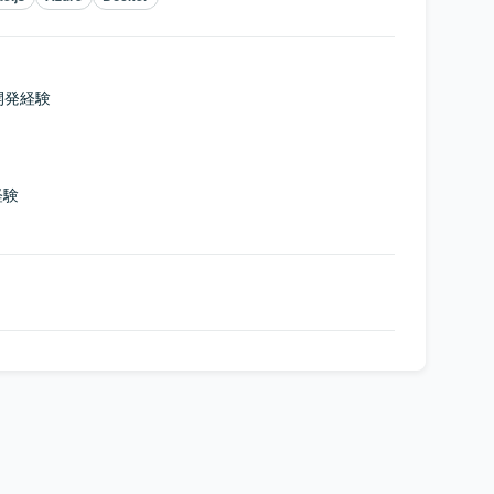
の開発経験

験
