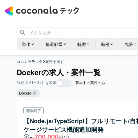
単価
都道府県
特徴
職種
言語
>
ココナラテック
案件を探す
Dockerの求人・案件一覧
34
件中
31
〜
34
件を表示
募集中の案件のみ
Docker
募集終了
【Node.js/TypeScript】フルリモート/
ケージサービス機能追加開発
700,000
〜
円/月