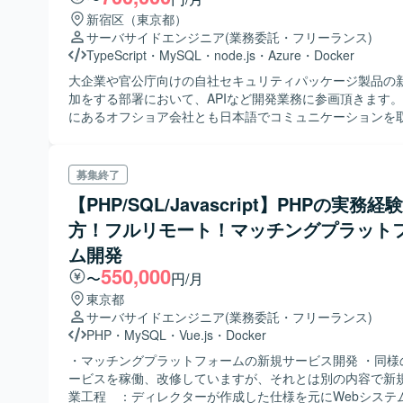
新宿区（東京都）
サーバサイドエンジニア
(業務委託・フリーランス)
TypeScript
・
MySQL
・
node.js
・
Azure
・
Docker
大企業や官公庁向けの自社セキュリティパッケージ製品の
加をする部署において、APIなど開発業務に参画頂きます。
にあるオフショア会社とも日本語でコミュニケーションを
こともあるので、一定のコミュニケーション能力は求めら
【工程】 基本設計～実装 【環境】 Node.js、TypeScript、Jav
Azure、Docker、Git、MySQL
募集終了
【PHP/SQL/Javascript】PHPの実務
方！フルリモート！マッチングプラット
ム開発
550,000
〜
円/月
東京都
サーバサイドエンジニア
(業務委託・フリーランス)
PHP
・
MySQL
・
Vue.js
・
Docker
・マッチングプラットフォームの新規サービス開発 ・同様
ービスを稼働、改修していますが、それとは別の内容で新規で
業工程 ：ディレクターが作成した仕様を元にWebシステ