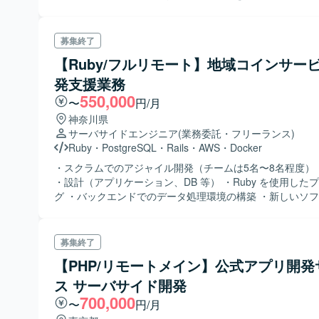
行う 開発環境 ：PHP(Laravel)、Vue.js、MySQL、MAC(mackbook
支給)、GitHub(GHE)、Docker
募集終了
【Ruby/フルリモート】地域コインサー
発支援業務
550,000
〜
円/月
神奈川県
サーバサイドエンジニア
(業務委託・フリーランス)
Ruby
・
PostgreSQL
・
Rails
・
AWS
・
Docker
・スクラムでのアジャイル開発（チームは5名〜8名程度）
・設計（アプリケーション、DB 等） ・Ruby を使用した
グ ・バックエンドでのデータ処理環境の構築 ・新しいソ
バージョンアップに伴う環境の調整・構築 ・コードレビュ
コードの品質の維持 ・サービス開始前の負荷テスト実行お
ネックの抽出・パフォーマンスの改善
募集終了
【PHP/リモートメイン】公式アプリ開発
ス サーバサイド開発
700,000
〜
円/月