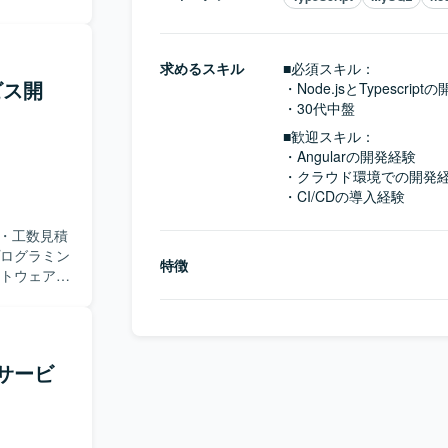
求めるスキル
■必須スキル：
ビス開
・Node.jsとTypescript
・30代中盤
■歓迎スキル：
・Angularの開発経験

・クラウド環境での開発経
・CI/CDの導入経験
 ・工数見積
プログラミン
特徴
フトウェアや
ーを通じた
よびボトル
サービ