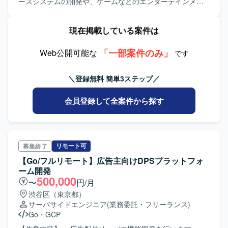
ースシステムの開発や、ゲームなどのエンターテインメン
ト領域の開発、toB向け管理画面のバックエンドのいずれか
の領域に携わっていただきます。 【ポジションの魅力】 ・
現在掲載している案件は
モダンな開発環境であり、ご自身のスキルアップにつなげ
ていただきやすい案件でございます。 ・マーケットインで
「一部案件のみ」
新機能を随時リリースする体制なので、ご自身の関わった
Web公開可能な
です
機能が早いスパンでユーザに使っていただけます。また、
都度ご自身の得意分野や興味がある内容のプロジェクトに
＼登録無料 簡単3ステップ／
立候補いただけますのでスキルアップしやすい環境の案件
です。 【開発環境】 ・言語：Go ・API：Protocol Buffers,
会員登録して全案件から探す
gRPC ・インフラ：Google Cloud (Cloud Run, Cloud
Firestore, Cloud Spanner, etc.) ・CI/CD：GitHub Actions,
Cloud Build ・構成管理：Terraform ・モニタリング：Cloud
Monitoring, Cloud Logging, Cloud Trace ・分析：BigQuery,
Looker ・その他：Notion, JIRA, Slack
リモート可
募集終了
【Go/フルリモート】広告主向けDPSプラットフォ
ーム開発
500,000
〜
円/月
渋谷区（東京都）
サーバサイドエンジニア
(業務委託・フリーランス)
Go
・
GCP