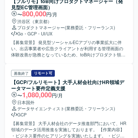
【フルリモ】toB向けプロダクトマネージャー（発
ウド環境上で、TerraFormを用いたインフラ構成管理と、
の広告体験を、リワード獲得のための単なる作業から「ま
見型EC管理画面）
Oracle Databaseをはじめとする各種リソースで構成された
た体験したいアクション」へと変える体験設計を行いま
800,000
〜
円/月
インフラ基盤となります。
す。 カウシェファームのクエストやエンゲージメント機能
渋谷区（東京都）
に広告体験を組み込み、キャラクターや世界観、物語を広
プロダクトマネージャー
(業務委託・フリーランス)
告とファームに横断展開しながら、ファームのKPIと広告
Go
・
GCP
・
UI/UX
KPIの両立を追求します。 行動経済学やゲーミフィケーショ
ンの知見を踏まえ、心理設計・演出・タイミング・報酬設
【募集背景】 発見型ソーシャルECアプリの事業拡大に伴
計を組み合わせて体験を磨き込み、施策の仮説立案から設
い、出店事業者や広告クライアントが利用する管理画面の
計、リリース、効果測定まで一連のプロセスをリードしま
体験改善が急務となっているため、toB向けプロダクト領域
す。 入社後は、現状の広告体験や収益構造のインプットを
を担うPdMを募集しています。 【作業内容】 パートナー向
受けつつ課題を言語化し、短期的には特定広告体験の改善
けの商品出店管理画面において、商品登録・在庫管理・売
施策を推進し、中長期ではゲーミフィケーション軸の広告
上確認に関するペインを把握し、事業者が本来の業務に集
リモート可
募集終了
体験ロードマップを策定していただきます。 【求める人物
中できるような管理画面を設計していただきます。 パート
【GCP/フルリモート】大手人材会社向けHR領域デ
像】 お客様の幸せを心から願い、施策の良し悪しを「自分
ナー向けの広告出稿管理画面において、広告投資額と売上
ータマート要件定義支援
がお客様に届けたいか」という観点で判断できる方を求め
成果が直感的に把握できるUI/UXを企画・改善していただき
1,080,000
〜
円/月
ています。広告事業の収益にコミットしつつ、プロダクト
ます。 営業・CSからのフィードバックをもとに、パートナ
日本国外
全体の体験価値にも責任を持てるオーナーシップの強い方
ー・クライアントのニーズを整理し、プロダクトの要件定
データサイエンティスト
(業務委託・フリーランス)
を歓迎します。 「我慢の時間」を「ちょっと嬉しい体験」
義からリリース・改善まで一気通貫で推進していただきま
GCP
に変えることに執着し、単価や配信効率だけでなく広告そ
す。 エンジニア・デザイナーと仕様のすり合わせを行い、
のものを楽しい体験にすることに向き合える方がフィット
スプリント設計や仕様書作成を通じて開発チームと連携し
【募集背景】 大手人材会社のデータ推進部門において、HR
します。また、短期的には数字が伸びても長期的にお客様
ながら施策を進行していただきます。 KPI（DAU、活動率、
領域のデータ活用推進を実施しております。 【作業内容】
の信頼を損なう設計に対しては、きちんとNoと言えるスタ
出稿単価、広告効果など）をモニタリングし、データに基
・ビジネス要件のヒアリングを実施いたします。 ・ビジネ