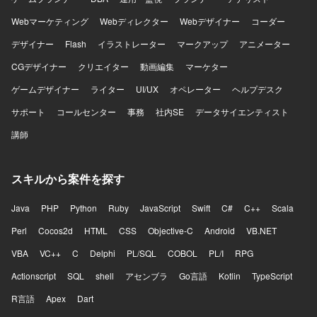
Webマーケティング
Webディレクター
Webデザイナー
コーダー
デザイナー
Flash
イラストレーター
マークアップ
アニメーター
CGデザイナー
クリエイター
動画編集
マーケター
ゲームデザイナー
ライター
UI/UX
オペレーター
ヘルプデスク
サポート
コールセンター
事務
社内SE
データサイエンティスト
講師
スキルから案件を探す
Java
PHP
Python
Ruby
JavaScript
Swift
C#
C++
Scala
Perl
Cocos2d
HTML
CSS
Objective-C
Android
VB.NET
VBA
VC++
C
Delphi
PL/SQL
COBOL
PL/I
RPG
Actionscript
SQL
shell
アセンブラ
Go言語
Kotlin
TypeScript
R言語
Apex
Dart