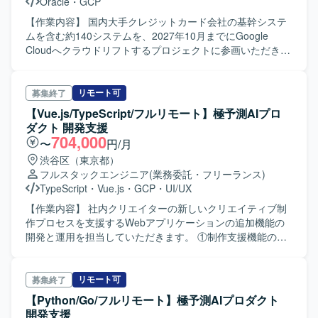
Oracle
・
GCP
【作業内容】 国内大手クレジットカード会社の基幹システ
ムを含む約140システムを、2027年10月までにGoogle
Cloudへクラウドリフトするプロジェクトに参画いただきま
す。 既存オンプレ構成や運用設計を既存メンバからヒアリ
ングし、クラウドに乗せ換える際のプラクティスを踏まえ
たGoogle Cloudの設計・実装（Terraform）・構築を行うク
リモート可
募集終了
ラウドアーキテクト／エンジニアとしてご対応いただきま
【Vue.js/TypeScript/フルリモート】極予測AIプロ
す。
ダクト 開発支援
704,000
〜
円/月
渋谷区（東京都）
フルスタックエンジニア
(業務委託・フリーランス)
TypeScript
・
Vue.js
・
GCP
・
UI/UX
【作業内容】 社内クリエイターの新しいクリエイティブ制
作プロセスを支援するWebアプリケーションの追加機能の
開発と運用を担当していただきます。 ①制作支援機能の拡
張 - 既存機能が広告プラットフォームAに対応しているとこ
ろ、新しく広告プラットフォームBにも対応できるようにす
るイメージです。 - 基本的に既存実装を踏襲すれば済みま
リモート可
募集終了
すが、一部プラットフォームや要件によっては機能実装の
【Python/Go/フルリモート】極予測AIプロダクト
調整が発生する可能性があります。 ②新しい制作支援機能
開発支援