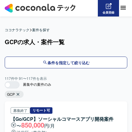
会員登録
>
ココナラテック
案件を探す
GCPの求人・案件一覧
条件を指定して絞り込む
117
件中
91
〜
117
件を表示
募集中の案件のみ
GCP
リモート可
募集終了
【Go/GCP】ソーシャルコマースアプリ開発案件
850,000
〜
円/月