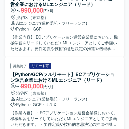
TypeScriptを用いた画面および機能開発を行います。 複雑
営企業におけるMLエンジニア（リード）
な業務仕様やロジックを解析し、関係者との連携を通じて
990,000
〜
円/月
仕様をキャッチアップしていただきます。 長期的なサービ
渋谷区（東京都）
ス成長を見据えた継続的な保守および改善対応を推進して
AIエンジニア
(業務委託・フリーランス)
いただきます。 【求める人物像】 複雑な業務仕様やビジネ
Python
・
GCP
スロジックを理解することにやりがいを感じられる方を求
めています。 ドキュメントが少ない環境でも、主体的なコ
【作業内容】 ECアプリケーション運営企業様において、機
ミュニケーションを通じて情報を収集し、自走できる方を
械学習をリードしていただくMLエンジニアとしてご参画い
歓迎いたします。 長期的な視点でサービス成長にコミット
ただきます。要件定義や技術的意思決定の推進や機械学習
し、責任感を持って業務に取り組める方を求めています。
基盤の設計・構築、機械学習を用いたプロダクト設計・開
フットワーク軽く現場に馴染み、チームと協調して作業を
発などをご担当いただきます。 【ポジションの魅力】 フル
進められる方が望ましいです。 【ポジションの魅力】 GCP
リモートのため、ご自身のリラックス出来る環境で作業を
リモート可
募集終了
／FirebaseやTypeScript、Angularなどのモダンな技術スタ
行っていただきます。モダンな開発環境であり、ご自身の
【Python/GCP/フルリモート】ECアプリケーショ
ックを用いたサーバレス環境で開発に携わることができま
スキルアップにつなげていただきやすい案件でございま
ン運営企業におけるMLエンジニア（リード）
す。 フロントエンドからバックエンドまで幅広い領域に関
す。マーケットインで新機能を随時リリースする体制なの
990,000
〜
円/月
与し、フルスタックエンジニアとしてスキルを高められま
で、ご自身の関わった機能が早いスパンでユーザーに使っ
渋谷区（東京都）
す。 複雑な業務ロジックを扱うことで、ドメイン知識と技
ていただけます。
AIエンジニア
(業務委託・フリーランス)
術力の双方を深める経験ができます。 サービスの継続的な
Python
・
GCP
・
UI/UX
改善に関わることで、中長期的なプロダクト成長に貢献で
きるポジションです。 【開発環境】 フロントエンドは
【作業内容】 ・ECアプリケーション運営企業様において、
Angular／TypeScriptを使用しております。 バックエンドは
機械学習をリードしていただくMLエンジニアとしてご参画
Node.js（TypeScript）およびCloudFunctionsによるサーバ
いただきます。 ・要件定義や技術的意思決定の推進や機械
レス構成となっております。 インフラ・基盤にはGCPおよ