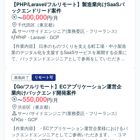
の横断的な開発検討および実装に携わっていただきます。
【PHP/Laravel/フルリモート】製造業向けSaaSバ
・アカウント、ログイン、マイページ等の機能開発を実施
ックエンドリード案件
していただきます。 ・非機能要件の見積もりおよび品質保
800,000
〜
円/月
証業務に従事していただきます。 【求める人物像】 ・新規
千代田区（東京都）
プロダクト立ち上げフェーズに主体的に関わり、設計から
サーバサイドエンジニア
(業務委託・フリーランス)
実装、テストまで一貫して対応いただける方を求めていま
PHP
・
Laravel
・
GCP
す。 ・関係者と連携しながら、要件整理内容を踏まえて自
律的に開発を進められる方を歓迎いたします。 【ポジショ
【作業内容】 日本のものづくりを支える町工場・中小製造
ンの魅力】 ・ワイヤーフレーム設計段階から参画し、新規
業のデジタル化を支援するSaaSサービスを展開する企業に
見守りアプリの立ち上げメンバーとしてサービスづくりに
て、バックエンドエンジニアとして参画をしていただきま
深く関わることができます。 ・モバイルアプリとWebブラ
す。主にバックエンドシステムの設計と開発、高性能で拡
ウザ版の双方に携わることで、フロントエンド全般のスキ
張性に優れたAPIの開発、サービスの成長を支えるパフォー
ルを高めることができます。 ・AIツールや最新のテストツ
マンス最適化とセキュリティ強化に携わっていただきま
リモート可
募集終了
ールを活用した開発プロセスの経験を積むことができま
す。 【ポジションの魅力】 技術選定や機能面に大きな影響
【Go/フルリモート】ECアプリケーション運営企
す。 【開発環境】 ・フロントエンド：Expo（React
を及ぼすバックエンドリーダーとして、少数精鋭で迅速な
業向けバックエンド開発案件
Native）, TypeScript ・バックエンド：Hono, TypeScript,
意思決定の環境で成長できます。上場を目指し、国内だけ
550,000
〜
円/月
Python ・インフラ：Google Cloud Platform, Firebase ・
でなく海外でも事業が拡大しており、自ら開発に関わった
渋谷区（東京都）
CI/CD：GitHub Actions ・ツール：Claude Code, Codex,
サービスが海外でも使われるという他にない業務経験が得
サーバサイドエンジニア
(業務委託・フリーランス)
Cursor, Harness ・テスト：Detox (E2Eテスト) ・管理：
られます。メンバー全員話しやすい雰囲気で、困ったこと
Go
・
GCP
GitHub, Jira, Slack, Googleスプレッドシート ・PC：Mac
があればすぐに相談できる環境です。また、少数精鋭のチ
ームなので、開発方法やサービスの使い勝手など、意見が
【作業内容】 ・ECアプリケーション運営企業様におけるバ
発信しやすい環境です。
ックエンドエンジニアとしてご参画いただきます。 ・コマ