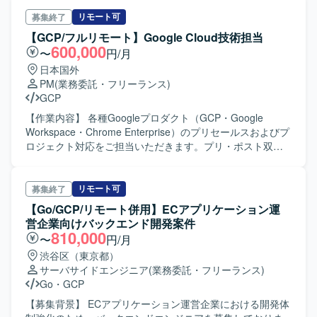
ンド② 機械学習向け推論API：Python、FastAPI データベー
なコミュニケーション、お客様目線、データに基づいた問
スとしては CloudStorage、BigQuery、CloudSQL が利用さ
題解決、自発的な改善実行ができる方を求めております。
リモート可
募集終了
れています。 作業工程は、基本設計、詳細設計、プログラ
【開発環境】 インフラ: Google Cloud, Terraform,
【GCP/フルリモート】Google Cloud技術担当
ム設計、コーディング、単体テストとなります。
Kubernetes データベース: Postgres, Firestore バックエン
600,000
〜
円/月
ド: Scala/PlayFramework, Python, Go フロントエンド:
日本国外
React, TypeScript データ基盤: BigQuery, Airbyte, dbt,
PM
(業務委託・フリーランス)
Elementary, Lightdash ツール: GitHub, Slack, Notion,
GCP
Figma, Datadog, ChatGPT, Claude Code
【作業内容】 各種Googleプロダクト（GCP・Google
Workspace・Chrome Enterprise）のプリセールスおよびプ
ロジェクト対応をご担当いただきます。プリ・ポスト双方
においてGoogleプロダクトの技術対応を行い、案件経験を
もとに顧客への説明・提案を実施いただきます。また、プ
ロジェクト管理や委託先パートナー管理も含めた推進業務
リモート可
募集終了
も担当いただきます。 【求める人物像】 AWSやMicrosoftな
【Go/GCP/リモート併用】ECアプリケーション運
どのクラウド経験を活かし、早期にキャッチアップいただ
営企業向けバックエンド開発案件
ける方が望ましいです。
810,000
〜
円/月
渋谷区（東京都）
サーバサイドエンジニア
(業務委託・フリーランス)
Go
・
GCP
【募集背景】 ECアプリケーション運営企業における開発体