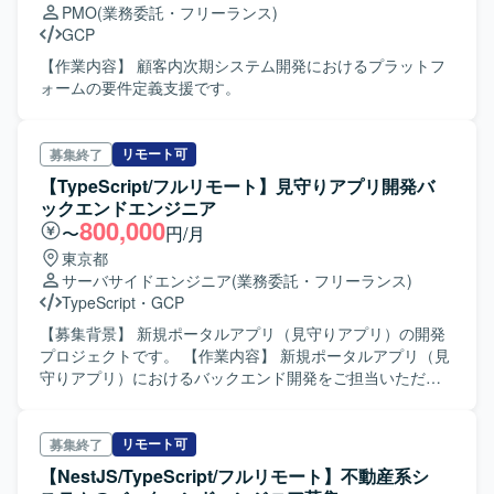
PMO
(業務委託・フリーランス)
GCP
【作業内容】 顧客内次期システム開発におけるプラットフ
ォームの要件定義支援です。
リモート可
募集終了
【TypeScript/フルリモート】見守りアプリ開発バ
ックエンドエンジニア
800,000
〜
円/月
東京都
サーバサイドエンジニア
(業務委託・フリーランス)
TypeScript
・
GCP
【募集背景】 新規ポータルアプリ（見守りアプリ）の開発
プロジェクトです。 【作業内容】 新規ポータルアプリ（見
守りアプリ）におけるバックエンド開発をご担当いただき
ます。 連絡アプリのようにお知らせ等の通知が届く機能を
想定しており、HonoやTypeScript、Pythonを用いたAPI開
発やデータベース設計、インフラとの連携を中心に担当し
リモート可
募集終了
ていただきます。 エンジニア2名体制（リードエンジニア含
【NestJS/TypeScript/フルリモート】不動産系シ
む）で、設計から実装、テストまでを迅速に進めていただ