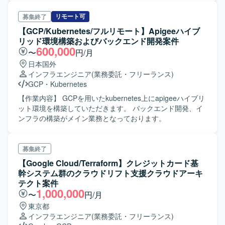
ックエンド開発に携わっていただきます。 【求める人物
像】 プロ意識をもって自力で制作を完遂できるスキルレベ
リモート可
募集終了
ルの方を求めています。 【ポジションの魅力】 エンドクラ
【GCP/Kubernetes/フルリモート】Apigeeハイブ
イアント向け商用サービス開発案件で、複数名体制の中で
リッド環境構築およびバックエンド開発案件
クラウドバックエンド開発に携わることができます。 【開
600,000
〜
円/月
発環境】 node.js、TypeScript、GCP、GCP-Firebase、
日本国外
Nest.js、Express
インフラエンジニア
(業務委託・フリーランス)
GCP
・
Kubernetes
【作業内容】 GCPを用いたkubernetes上にapigeeハイブリ
ット環境を構築していただきます。 バックエンド開発、イ
ンフラの構築がメイン業務となっております。
募集終了
【Google Cloud/Terraform】クレジットカード基
幹システム群のクラウドリフト支援クラウドアーキ
テクト案件
1,000,000
〜
円/月
東京都
インフラエンジニア
(業務委託・フリーランス)