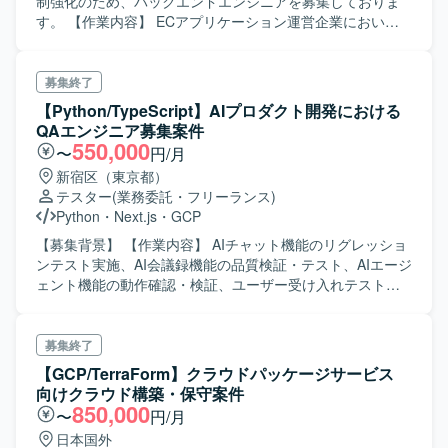
制強化のため、バックエンドエンジニアを募集しておりま
す。 【作業内容】 ECアプリケーション運営企業において
バックエンドエンジニアとしてご参画いただきます。 コマ
ースシステムのバックエンド開発、ゲームなどのエンター
テインメント領域のバックエンド開発、toB向け管理画面の
募集終了
バックエンド開発のいずれかの領域をご担当いただきま
【Python/TypeScript】AIプロダクト開発における
す。 【求める人物像】 チームで協調しながら開発を進めて
QAエンジニア募集案件
いける方を求めております。 モダンな技術スタックへの学
550,000
〜
円/月
習意欲が高く、主体的にプロジェクトへ関わっていただけ
新宿区（東京都）
る方ですと望ましいです。 【ポジションの魅力】 モダンな
テスター
(業務委託・フリーランス)
開発環境下での開発を経験でき、スキルアップにつなげて
Python
・
Next.js
・
GCP
いただきやすいポジションです。 マーケットインで新機能
を随時リリースする体制のため、ご自身の関わった機能が
【募集背景】 【作業内容】 AIチャット機能のリグレッショ
短いサイクルでユーザに利用される経験を積むことができ
ンテスト実施、AI会議録機能の品質検証・テスト、AIエージ
ます。 ご自身の得意分野や興味がある内容のプロジェクト
ェント機能の動作確認・検証、ユーザー受け入れテスト
に立候補できるため、キャリア志向に合わせた成長がしや
（UAT）の設計・実行、テストケースの作成・メンテナン
すい環境です。 【開発環境】 言語はGoを中心に、Protocol
ス、バグレポートの作成・管理、開発チームとの連携によ
BuffersやgRPCによるAPI開発を行います。 インフラには
るプロダクト品質向上、AI SaaS プロダクトに関するQA業
募集終了
Google Cloud（Cloud Run、Cloud Firestore、Cloud
務を行います。 【開発環境】 開発言語はPython、
【GCP/TerraForm】クラウドパッケージサービス
Spannerなど）を利用し、CI/CDにはGitHub Actionsや
TypeScript, Next.jsで、インフラはGCP、GPU cloud
向けクラウド構築・保守案件
Cloud Buildを用いております。 Terraformによる構成管
Servicesを使用しています。ツールとしてSlack,
850,000
〜
円/月
理、Cloud MonitoringやCloud Logging、Cloud Traceによる
Confluence, Jira, Google Workspace, GitHubなどを活用し
日本国外
モニタリング、BigQueryやLookerによる分析基盤を活用し
ています。