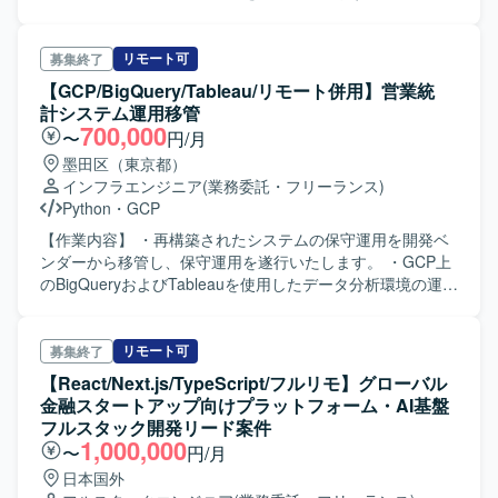
ンスを重視します。 【ポジションの魅力】 広告を単なる収
づいた改善施策の立案と実行を行っていただきます。 複数
ス要件を基にデータマートの要件を整理し、設計を行って
益手段ではなくコンテンツとして設計し、広告体験そのも
のロードマップを統合し、エンジニアリングリソースの配
いただきます。 ・BPにて開発された成果物のレビューを実
のを再発明する最前線に立てるポジションです。独自の世
分を考慮した優先度判断を行っていただきます。 【求める
施していただきます。
リモート可
募集終了
界観を持つプロダクト上で、行動経済学とゲーミフィケー
人物像】 管理画面を利用する人の業務負荷が本当に軽減さ
【GCP/BigQuery/Tableau/リモート併用】営業統
ションをフルに活用した施策を企画・実装し、その結果を
れているかを問い続けながら、地道な課題解決に取り組め
計システム運用移管
高い解像度でKPIに反映させることができます。 既に安定し
る方を求めています。 営業・CS・エンジニアなど多職種の
700,000
〜
円/月
たASP広告収益基盤があるため、守りは専任スペシャリス
意見を受け止めつつ、プロダクトの方針を自分の言葉で説
トに任せつつ、体験設計や収益レバーの効く施策に集中で
墨田区（東京都）
明し、周囲を巻き込める方が望ましいです。 発見型ECを通
きます。AI活用が前提の環境で、プロトタイピングや調
インフラエンジニア
(業務委託・フリーランス)
じて日常に楽しさを届けるミッションや、変化を前向きに
査、要件定義のスピードを最大化しながら、非連続な成長
Python
・
GCP
捉え成果につなげていく価値観に共感し、自らもその体現
を狙えるフェーズに携われます。 【開発環境】 バックエン
者となれる方に参画していただきたいです。 【ポジション
【作業内容】 ・再構築されたシステムの保守運用を開発ベ
ドではGoを中心としたモダンな技術スタックを採用し、
の魅力】 toCアプリとtoBプラットフォームが一体化した事
ンダーから移管し、保守運用を遂行いたします。 ・GCP上
Google Cloudのフルマネージドサービスを活用していま
業において、toBプロダクトの改善がユーザー体験やGMVに
のBigQueryおよびTableauを使用したデータ分析環境の運用
す。CI/CDや構成管理、モニタリング、分析基盤、AI／LLM
直結する環境でプラットフォームビジネスを学ぶことがで
を行います。 ・基幹システムからapigee、AWS S3を介し
ツールなども整備されており、アジャイルな開発スタイル
きます。 経営に近い立場で意思決定に関わることができ、
た情報連携の管理を行います。 ・IF（56本）、ジョブ
で頻度高く施策をリリースできる環境です。デザイナーや
少人数チームでスピード感のあるPDCAを回しながらPdMと
（160本）、SQL（153本）、ダッシュボード帳票（73機
リモート可
募集終了
エンジニア、広告事業企画チームなど多職種と連携しなが
しての判断軸を短期間で鍛えられます。 広告とECが掛け合
能）の管理を行います。
【React/Next.js/TypeScript/フルリモ】グローバル
ら、体験設計を推進していきます。
わさった希少性の高い領域で経験を積むことで、将来的に
金融スタートアップ向けプラットフォーム・AI基盤
シニアPdMやプロダクト責任者などへのキャリアパスが開
フルスタック開発リード案件
けます。 AIやLLMツールを積極的に活用する文化があり、
1,000,000
〜
円/月
生産性を高めながら一人で担える範囲を広げていける環境
です。 【開発環境】 バックエンド言語としてGoを用い、
日本国外