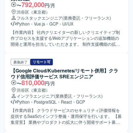
の実装 - 新しいクリエイティブ制作プロセスを支援できる
792,000
〜
円/月
ような、バックエンド・フロントエンド双方の新機能実装
渋谷区（東京都）
が想定されます。 - また、ユーザビリティを高めるための
フルスタックエンジニア
(業務委託・フリーランス)
UIUX 改善系の業務も想定されます。 【ポジションの魅
Python
・
Vue.js
・
GCP
・
UI/UX
力】 このプロジェクトでは、最新技術を駆使したクリエイ
ティブ業務の最先端を体験できます。 【開発環境】 Webア
【作業内容】 社内クリエイターの新しいクリエイティブ制
プリケーションはフロントエンドでVue.js, TypeScript、バ
作プロセスを支援するWebアプリケーションの追加機能の
ックエンドではGolang, echoおよびPython, FastAPIを利用
開発と運用を担当していただきます。 制作支援機能の拡張
し、GoogleCloud上に構成されています。データベースと
として、既存機能が広告プラットフォームAに対応している
してはCloudStorage, BigQuery, CloudSQLが利用されてい
ところを、新しく広告プラットフォームBにも対応できるよ
ます。
うにする開発を行っていただきます。基本的に既存実装を
リモート可
募集終了
踏襲しますが、一部プラットフォームや要件によっては機
【Google Cloud/Kubernetes/リモート併用】クラ
能実装の調整が発生する可能性があります。 新しい制作支
ウド信用評価サービス SREエンジニア
援機能の実装として、新しいクリエイティブ制作プロセス
810,000
〜
円/月
を支援できるようなバックエンド・フロントエンド双方の
渋谷区（東京都）
新機能実装を行っていただきます。また、ユーザビリティ
インフラエンジニア
(業務委託・フリーランス)
を高めるためのUIUX改善系の業務も想定されています。
Python
・
PostgreSQL
・
React
・
GCP
【開発環境】 Webアプリケーションは以下の3つのコンポ
ーネントでGoogleCloud上に構成されています。 1. フロン
【作業内容】 クラウドサービスのセキュリティ評価情報を
トエンド 制作支援ブラウザアプリ：Vue.js、TypeScript 2.
提供するSaaSのインフラ整備・運用保守を行います。 【募
バックエンド① 認証および主たるビジネスロジック
集背景】 業務やプロダクトの拡大に伴う開発サポート募集
API（BFFのような位置づけ）：Golang、echo 3. バックエ
でございます。 【求める人物像】 リモート環境下での円滑