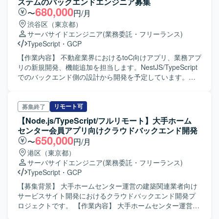
ステムのバックエンドエンジニア募集
きます。 ・Honoを用いたAPIおよびサーバーサイドの設
680,000
〜
円/月
計、開発 ・Pythonを用いたバックエンド処理の実装 ・デー
渋谷区（東京都）
タベース設計およびGoogle Cloud環境との連携 ・非機能要
サーバサイドエンジニア
(業務委託・フリーランス)
件（パフォーマンス・セキュリティ等）の見積もり ・テス
TypeScript
・
GCP
トコードの実装および品質保証 など 【開発環境】 ・フロ
ントエンド：Expo（React Native）, TypeScript ・バックエ
【作業内容】 不動産業界におけるtoC向けアプリ、業務アプ
ンド：Hono, TypeScript, Python ・インフラ：Google
リの新規開発、機能追加を担当します。NestJS/TypeScript
Cloud Platform, Firebase ・CI/CD：GitHub Actions ・ツー
でのバックエンド側の設計から開発を予定しています。可
ル：Claude Code, Codex, Cursor, Harness ・テスト：
能であればdeveloperのレビューなどもお任せする可能性が
Detox (E2Eテスト) ・管理：GitHub, Jira, Slack, Googleス
あります。 【開発環境】 GCP、AWS、NestJS、TypeScript
プレッドシート ・PC：Mac
リモート可
募集終了
【Node.js/TypeScript/フルリモート】大手ホーム
センター会員アプリ向けクラウドバックエンド開発
650,000
〜
円/月
港区（東京都）
サーバサイドエンジニア
(業務委託・フリーランス)
TypeScript
・
GCP
【募集背景】 大手ホームセンター運営の建築関連業者向け
サービスサイト開発におけるクラウドバックエンド開発プ
ロジェクトです。 【作業内容】 大手ホームセンター運営の
建築関連業者向けサービスサイト開発におけるクラウドバ