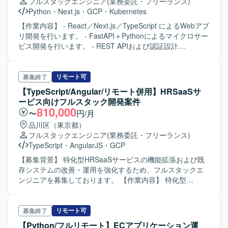
Google Cloud（Cloud Run、Cloud Spanner、Pub/Subな
フルスタックエンジニア
(業務委託・フリーランス)
ど）のフルマネージドサービス上でプロダクトを構築して
Python
・
Next.js
・
GCP
・
Kubernetes
います。 gRPCやProtocol Buffersを用いた通信や、GitHub
【作業内容】 - React／Next.js／TypeScript によるWebアプ
ActionsおよびCloud BuildによるCI/CD環境を整備していま
リ開発を行います。 - FastAPI＋Pythonによるマイクロサー
す。 Terraformによる構成管理や、Cloud Monitoring・
ビス開発を行います。 - REST APIおよび認証設計
Cloud Logging・Cloud Traceを用いたモニタリング基盤を
（OAuth2, OpenID Connect）を行います。 - GCP上でのイ
運用しています。 BigQueryやLooker Studioによる分析基盤
ンフラ構築（Cloud Run, Pub/Sub, BigQuery等）を行いま
を活用し、データに基づく意思決定を行っています。
す。 - AIモデル連携、RAG技術のプロダクション適用を行
リモート可
募集終了
GitHub、Slack、Notion、Figmaなどのツールを利用し、ア
います。 - 日本チームと米国チーム間の技術コミュニケー
【TypeScript/Angular/リモート併用】HRSaaSサ
ジャイル開発スタイルで高頻度のデプロイと施策リリース
ション支援を行います。 - CTOの補佐としてPM的な役割も
ービス向けフルスタック開発案件
を行っています。
含めて対応いただきます。 【開発環境】 - フロント：React
810,000
〜
円/月
／Next.js／TypeScript／Tailwind - バックエンド：Python／
品川区（東京都）
FastAPI／SQLAlchemy／REST API - インフラ：Docker／
フルスタックエンジニア
(業務委託・フリーランス)
Kubernetes／GCP（Cloud Run, Cloud Functions, Firestore
TypeScript
・
AngularJS
・
GCP
など） - ML／AI：Vertex AI、RAG技術、ETLパイプライン
など
【募集背景】 特化型HRSaaSサービスの機能拡張および既
存システムの改善・運用を強化するため、フルスタックエ
ンジニアを募集しております。 【作業内容】 特化型
HRSaaSサービスの設計・開発（フロントエンド／バックエ
ンド）およびテストをご担当いただきます。 バックエンド
では、CloudFunctions上でのTypeScript／Node.jsによるロ
リモート可
募集終了
ジック実装を行います。 フロントエンドでは、Angular／
【Python/フルリモート】ECアプリケーション運