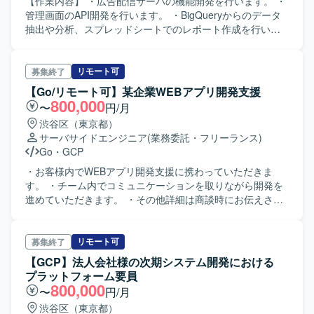
【作業内容】 ・広告配信サーバの機能開発を行います。 ・
管理画面のAPI開発を行います。 ・BigQueryからのデータ
抽出や分析、スプレッドシートでのレポート作成を行いま
す。 ・開発プロセスに関連するAI活用の評価および導入ガ
イドライン整備を行います。 ・インシデント発生時の調査
や対応を行います。 ・社内向けAI活用ナレッジの共有を行
リモート可
募集終了
います。 【開発環境】 ・言語：Go ・バージョン管理：Git
【Go/リモート可】某企業WEBアプリ開発支援
・サーバー：GCP ・環境構築：Dockerを利用します。
800,000
〜
円/月
渋谷区（東京都）
サーバサイドエンジニア
(業務委託・フリーランス)
Go
・
GCP
・お客様内でWEBアプリ開発支援に携わっていただきま
す。 ・チーム内でコミュニケーションを取りながら開発を
進めていただきます。 ・その他詳細は商談時にお伝えさせ
ていただきます。
リモート可
募集終了
【GCP】法人会社様の次期システム開発における
プラットフォーム要員
800,000
〜
円/月
渋谷区（東京都）