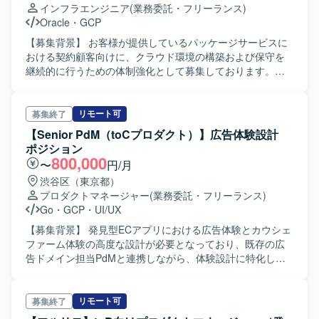
インフラエンジニア
(業務委託・フリーランス)
ております。 また、Notion、JIRA、Slackなどを用いて情報
Oracle
・
GCP
共有やタスク管理を行っております。
【募集背景】 お客様が提供しているパッケージサービスに
おける契約顧客向けに、クラウド環境の構築および保守を
継続的に行うための体制強化として募集しております。
【作業内容】 契約顧客向けのクラウド環境について、GCP
やその他クラウドサービスを用いた環境構築・設定・保守
対応を行っていただきます。TerraFormを活用したインフラ
リモート可
募集終了
構成管理や、Oracle Databaseを含む各種リソースの設計・
【Senior PdM（toCプロダクト）】広告体験設計
変更対応、ネットワーク設定などを担当していただきま
ポジション
す。また、既存環境に対する改善提案や構成の見直しなど
800,000
〜
円/月
も行っていただきます。 【求める人物像】 与えられたタス
渋谷区（東京都）
クをこなすだけでなく、自主的に課題を見つけて行動でき
プロダクトマネージャー
(業務委託・フリーランス)
る方を求めております。クラウド技術やインフラ全般に対
Go
・
GCP
・
UI/UX
して主体的にキャッチアップし、継続的にスキルアップし
ていく志向性をお持ちの方が望ましいです。 【ポジション
【募集背景】 発見型ECアプリにおける広告体験とカウシェ
の魅力】 GCPを中心としたクラウド環境に加え、
ファーム体験の高度な設計が必要となっており、既存の広
TerraFormを用いたインフラ構成管理の経験を深めることが
告ドメイン担当PdMと連携しながら、体験設計に特化した
できます。Oracle Databaseやネットワークなどインフラ全
PdMを増強するための募集となります。 【作業内容】 広告
般に幅広く関わることができ、Azureなど他クラウドの知見
体験の設計をメイン領域として、カウシェファームの一部
をお持ちの方は、長期的に多様なクラウドサービスに携わ
領域も兼任していただきます。具体的には、動画リワー
リモート可
募集終了
る機会もございます。 【開発環境】 GCPを中心としたクラ
ド・オファーウォール・アフィリエイト・アンケートなど