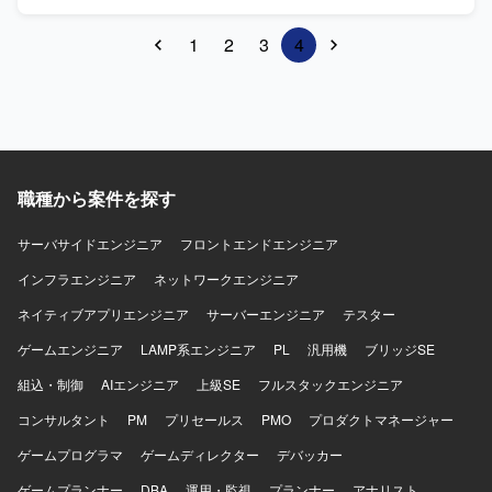
学習基盤の設計・構築、機械学習を用いたプロダクト設
びFirebaseを採用しております。
計・開発などをご担当いただきます。 【開発環境】 ・開発
1
2
3
4
言語：Python ・インフラ：GCP ・分析・モニタリング基
盤：BigQuery、Tableau、Looker Studio ・その他：
Crashlytics、Docker、GitHub、Terraform、Slack、
Figma、Notion
職種から案件を探す
サーバサイドエンジニア
フロントエンドエンジニア
インフラエンジニア
ネットワークエンジニア
ネイティブアプリエンジニア
サーバーエンジニア
テスター
ゲームエンジニア
LAMP系エンジニア
PL
汎用機
ブリッジSE
組込・制御
AIエンジニア
上級SE
フルスタックエンジニア
コンサルタント
PM
プリセールス
PMO
プロダクトマネージャー
ゲームプログラマ
ゲームディレクター
デバッカー
ゲームプランナー
DBA
運用・監視
プランナー
アナリスト