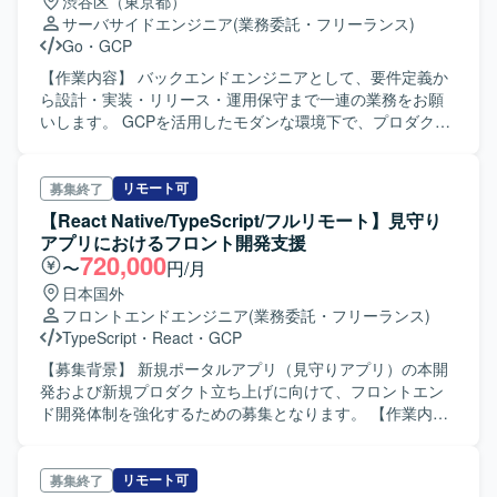
渋谷区（東京都）
サーバサイドエンジニア
(業務委託・フリーランス)
Go
・
GCP
【作業内容】 バックエンドエンジニアとして、要件定義か
ら設計・実装・リリース・運用保守まで一連の業務をお願
いします。 GCPを活用したモダンな環境下で、プロダクト
の価値最大化に向けた機能開発や改善を推進していただき
ます。 【開発環境】 ・言語：Go ・API：Protocol
Buffers・gRPC ・インフラ：GCP(Cloud Run・Cloud
リモート可
募集終了
Firestore・Cloud Spanner) ・CI/CD：GitHub Actions・
【React Native/TypeScript/フルリモート】見守り
Cloud Build ・ツール：GitHub・Notion・Terraform
アプリにおけるフロント開発支援
720,000
〜
円/月
日本国外
フロントエンドエンジニア
(業務委託・フリーランス)
TypeScript
・
React
・
GCP
【募集背景】 新規ポータルアプリ（見守りアプリ）の本開
発および新規プロダクト立ち上げに向けて、フロントエン
ド開発体制を強化するための募集となります。 【作業内
容】 ・Expoを用いたネイティブアプリの設計、実装、テス
トをご担当いただきます。 ・見守りポータルアプリのフロ
ントエンド実装を行っていただきます。 ・Webブラウザ版
リモート可
募集終了