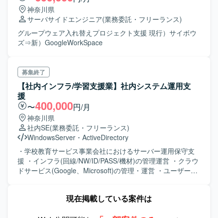
神奈川県
サーバサイドエンジニア
(業務委託・フリーランス)
グループウェア入れ替えプロジェクト支援 現行）サイボウ
ズ⇒新）GoogleWorkSpace
募集終了
【社内インフラ/学習支援業】社内システム運用支
援
400,000
〜
円/月
神奈川県
社内SE
(業務委託・フリーランス)
WindowsServer
・
ActiveDirectory
・学校教育サービス事業会社におけるサーバー運用保守支
援 ・インフラ(回線/NW/ID/PASS/機材)の管理運営 ・クラウ
ドサービス(Google、Microsoft)の管理・運営 ・ユーザー毎
に設定、手順書の作成、実行計画、チェックリスト作成
現在掲載している案件は