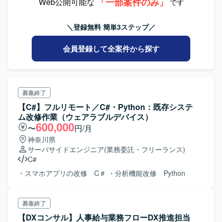
「一部案件のみ」
Web公開可能な
です
＼登録無料 簡単3ステップ／
会員登録して全案件から探す
募集終了
【C#】フルリモート／C#・Python：既存システ
ム改修作業（ウェアラブルデバイス）
600,000
〜
円/月
神奈川県
サーバサイドエンジニア
(業務委託・フリーランス)
C#
・スマホアプリの改修 C＃ ・分析機能改修 Python
募集終了
【DXコンサル】人事給与業務フローDX推進担当