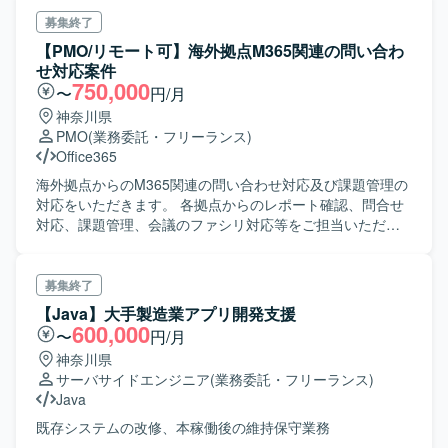
い間、保守・エンハンスで機能拡張・改善してきました
が、時代の流れに従って スクラッチ開発→パッケージ利
募集終了
用に切替える為の調査・検討になります。 ・2024年3月末
【PMO/リモート可】海外拠点M365関連の問い合わ
までに調査・検討を終了し、正式採用となれば以降は本開
せ対応案件
発に移行していく予定です。
750,000
〜
円/月
神奈川県
PMO
(業務委託・フリーランス)
Office365
海外拠点からのM365関連の問い合わせ対応及び課題管理の
対応をいただきます。 各拠点からのレポート確認、問合せ
対応、課題管理、会議のファシリ対応等をご担当いただき
ます。
募集終了
【Java】大手製造業アプリ開発支援
600,000
〜
円/月
神奈川県
サーバサイドエンジニア
(業務委託・フリーランス)
Java
既存システムの改修、本稼働後の維持保守業務