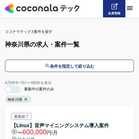
会員登録
>
ココナラテック
案件を探す
神奈川県の求人・案件一覧
条件を指定して絞り込む
475
件中
151
〜
180
件を表示
募集中の案件のみ
神奈川県
募集終了
【Linux】音声マイニングシステム導入案件
600,000
〜
円/月