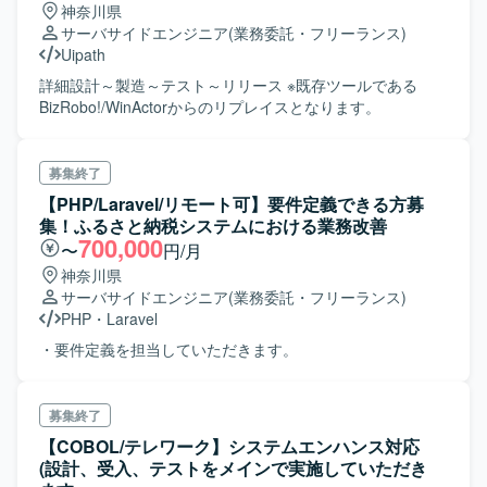
神奈川県
サーバサイドエンジニア
(業務委託・フリーランス)
Uipath
詳細設計～製造～テスト～リリース ※既存ツールである
BizRobo!/WinActorからのリプレイスとなります。
募集終了
【PHP/Laravel/リモート可】要件定義できる方募
集！ふるさと納税システムにおける業務改善
700,000
〜
円/月
神奈川県
サーバサイドエンジニア
(業務委託・フリーランス)
PHP
・
Laravel
・要件定義を担当していただきます。
募集終了
【COBOL/テレワーク】システムエンハンス対応
(設計、受入、テストをメインで実施していただき