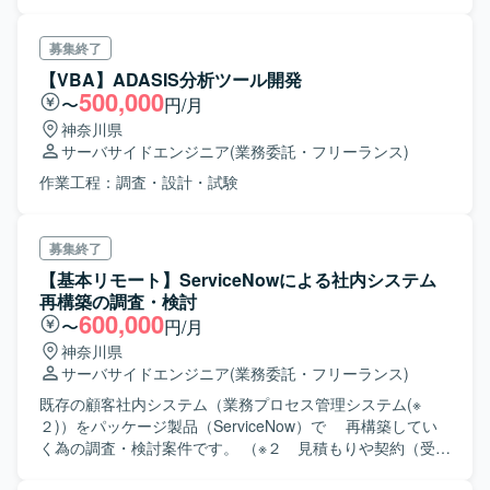
や顧客調整等も併せて実施頂きます
募集終了
【VBA】ADASIS分析ツール開発
500,000
〜
円/月
神奈川県
サーバサイドエンジニア
(業務委託・フリーランス)
作業工程：調査・設計・試験
募集終了
【基本リモート】ServiceNowによる社内システム
再構築の調査・検討
600,000
〜
円/月
神奈川県
サーバサイドエンジニア
(業務委託・フリーランス)
既存の顧客社内システム（業務プロセス管理システム(※
２)）をパッケージ製品（ServiceNow）で 再構築してい
く為の調査・検討案件です。 （※２ 見積もりや契約（受発
注）などを管理するシステム（Web）） ・初期開発から長