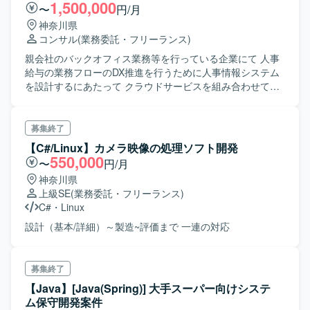
1,500,000
〜
円/月
神奈川県
コンサル
(業務委託・フリーランス)
親会社のバックオフィス業務等を行っている企業にて 人事
給与の業務フローのDX推進を行うために人事情報システム
を設計するにあたって クラウドサービスを組み合わせて実
現するプロジェクトを牽引していただける方を探しており
ます。
募集終了
【C#/Linux】カメラ映像の処理ソフト開発
550,000
〜
円/月
神奈川県
上級SE
(業務委託・フリーランス)
C#
・
Linux
設計（基本/詳細）～製造~評価まで 一連の対応
募集終了
【Java】[Java(Spring)] 大手スーパー向けシステ
ム保守開発案件