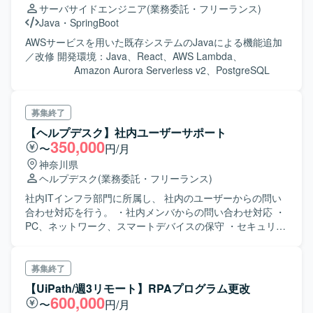
サーバサイドエンジニア
(業務委託・フリーランス)
Java
・
SpringBoot
AWSサービスを用いた既存システムのJavaによる機能追加
／改修 開発環境：Java、React、AWS Lambda、
Amazon Aurora Serverless v2、PostgreSQL
募集終了
【ヘルプデスク】社内ユーザーサポート
350,000
〜
円/月
神奈川県
ヘルプデスク
(業務委託・フリーランス)
社内ITインフラ部門に所属し、 社内のユーザーからの問い
合わせ対応を行う。 ・社内メンバからの問い合わせ対応 ・
PC、ネットワーク、スマートデバイスの保守 ・セキュリテ
ィ、OSのアップデート ・IT機器棚卸など
募集終了
【UiPath/週3リモート】RPAプログラム更改
600,000
〜
円/月