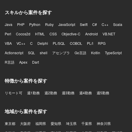
スキルから案件を探す
Java
PHP
Python
Ruby
JavaScript
Swift
C#
C++
Scala
Perl
Cocos2d
HTML
CSS
Objective-C
Android
VB.NET
VBA
VC++
C
Delphi
PL/SQL
COBOL
PL/I
RPG
Actionscript
SQL
shell
アセンブラ
Go言語
Kotlin
TypeScript
R言語
Apex
Dart
特徴から案件を探す
リモート可
週1勤務
週2勤務
週3勤務
週4勤務
週5勤務
地域から案件を探す
東京都
大阪府
福岡県
愛知県
埼玉県
千葉県
神奈川県