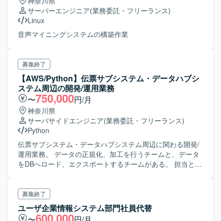
神奈川県
サーバーエンジニア
(業務委託・フリーランス)
Linux
音声マイニングシステムの構築作業
募集終了
【AWS/Python】伝票サブシステム・データハブシ
ステム周辺の開発/運用業務
750,000
〜
円/月
神奈川県
サーバサイドエンジニア
(業務委託・フリーランス)
Python
伝票サブシステム・データハブシステム周辺に関わる開発/
運用業務。 データの正規化、加工を行うチームと、データ
をDBへロード、エクスポートするチームがある。 担当とし
てはデータの正規化、加工を行う為の現行システムの仕様
解析及び、新システム向けの設計。
募集終了
ユーザ企業情報システム部門社員代替
600,000
〜
円/月