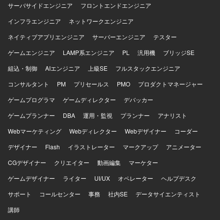
サーバサイドエンジニア
フロントエンドエンジニア
インフラエンジニア
ネットワークエンジニア
ネイティブアプリエンジニア
サーバーエンジニア
テスター
ゲームエンジニア
LAMP系エンジニア
PL
汎用機
ブリッジSE
組込・制御
AIエンジニア
上級SE
フルスタックエンジニア
コンサルタント
PM
プリセールス
PMO
プロダクトマネージャー
ゲームプログラマ
ゲームディレクター
デバッカー
ゲームプランナー
DBA
運用・監視
プランナー
アナリスト
Webマーケティング
Webディレクター
Webデザイナー
コーダー
デザイナー
Flash
イラストレーター
マークアップ
アニメーター
CGデザイナー
クリエイター
動画編集
マーケター
ゲームデザイナー
ライター
UI/UX
オペレーター
ヘルプデスク
サポート
コールセンター
事務
社内SE
データサイエンティスト
講師