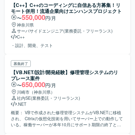
【C++】C++のコーディングに自信ある方募集！リ
モート併用！流通企業向けエンハンスプロジェクト
550,000
〜
円/月
神奈川県
サーバサイドエンジニア
(業務委託・フリーランス)
C++
・設計、開発、テスト
募集終了
【VB.NET/設計/開発経験】修理管理システムのリ
プレース案件
650,000
〜
円/月
川崎市（神奈川県）
社内SE
(業務委託・フリーランス)
.NET
概要： VBで作成された修理管理システムがVB.NETに移植
され、 Citrixの仮想化技術を用いてサーバー上での動作して
いる。稼働サーバーが本年10月にサポート期限の終了とな
る関係で、OS、M/W（Citrix XenApp、OracleDB、デルバ