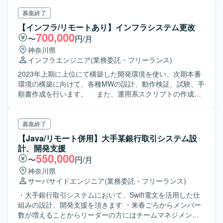
イゲナー、他）のバージョンアップが必要となる。 4月から
要件定義を行うため要員を募集する。 作業： VBで作成され
募集終了
た機能のソースコードからリバースを行い、設計書の逆お
【インフラ/リモートあり】インフラシステム更改
こしを行うにあたり、対応方針の検討、立案を行う。
700,000
〜
円/月
神奈川県
インフラエンジニア
(業務委託・フリーランス)
2023年上期に上位にて構築した開発環境を使い、次期本番
環境の構築に向けて、各種MWの設計、動作検証、試験、手
順書作成を行います。 また、運用系スクリプトの作成、
ジョブ実装・動作試験を実施して頂きます。
募集終了
【Java/リモート併用】大手某銀行取引システム設
計、開発支援
550,000
〜
円/月
神奈川県
サーバサイドエンジニア
(業務委託・フリーランス)
・大手銀行取引システムにおいて、Swift電文を活用した仕
組みの設計、開発支援を頂きます ・来春ごろからメンバー
数が増えることからリーダーの方にはチームマネジメント