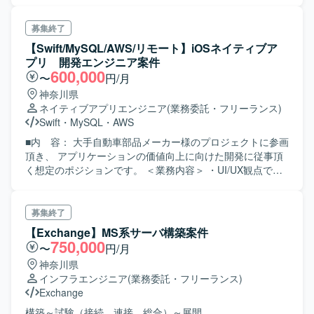
募集終了
【Swift/MySQL/AWS/リモート】iOSネイティブア
プリ 開発エンジニア案件
600,000
〜
円/月
神奈川県
ネイティブアプリエンジニア
(業務委託・フリーランス)
Swift
・
MySQL
・
AWS
■内 容： 大手自動車部品メーカー様のプロジェクトに参画
頂き、 アプリケーションの価値向上に向けた開発に従事頂
く想定のポジションです。 ＜業務内容＞ ・UI/UX観点での
機能改善を検討 ・スクラムプロジェクトにおける開発
募集終了
【Exchange】MS系サーバ構築案件
750,000
〜
円/月
神奈川県
インフラエンジニア
(業務委託・フリーランス)
Exchange
構築～試験（接続、連接、総合）～展開