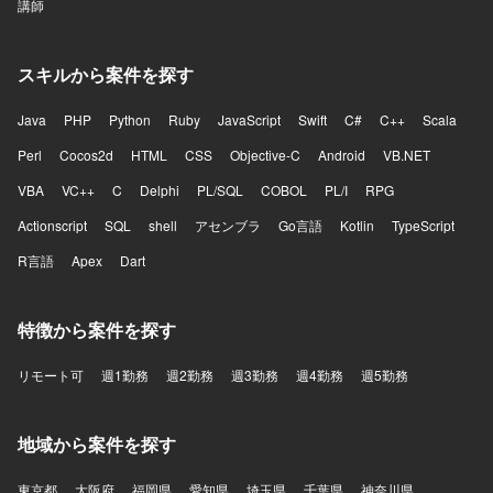
講師
スキルから案件を探す
Java
PHP
Python
Ruby
JavaScript
Swift
C#
C++
Scala
Perl
Cocos2d
HTML
CSS
Objective-C
Android
VB.NET
VBA
VC++
C
Delphi
PL/SQL
COBOL
PL/I
RPG
Actionscript
SQL
shell
アセンブラ
Go言語
Kotlin
TypeScript
R言語
Apex
Dart
特徴から案件を探す
リモート可
週1勤務
週2勤務
週3勤務
週4勤務
週5勤務
地域から案件を探す
東京都
大阪府
福岡県
愛知県
埼玉県
千葉県
神奈川県