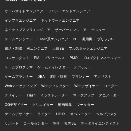
サーバサイドエンジニア
フロントエンドエンジニア
インフラエンジニア
ネットワークエンジニア
ネイティブアプリエンジニア
サーバーエンジニア
テスター
ゲームエンジニア
LAMP系エンジニア
PL
汎用機
ブリッジSE
組込・制御
AIエンジニア
上級SE
フルスタックエンジニア
コンサルタント
PM
プリセールス
PMO
プロダクトマネージャー
ゲームプログラマ
ゲームディレクター
デバッカー
ゲームプランナー
DBA
運用・監視
プランナー
アナリスト
Webマーケティング
Webディレクター
Webデザイナー
コーダー
デザイナー
Flash
イラストレーター
マークアップ
アニメーター
CGデザイナー
クリエイター
動画編集
マーケター
ゲームデザイナー
ライター
UI/UX
オペレーター
ヘルプデスク
サポート
コールセンター
事務
社内SE
データサイエンティスト