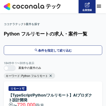
会員登録
>
ココナラテック
案件を探す
Python フルリモートの求人・案件一覧
条件を指定して絞り込む
184
件中
1
〜
30
件を表示
募集中の案件のみ
キーワード:
Python フルリモート
リモート可
【TypeScript/Python/フルリモート】AIプロダク
ト設計開発
720,000
〜
円/月