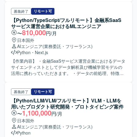
事業上の優先順位を踏まえて判断できる方に参画していた
マネージャーやプロジェクトマネージャーとの要件整理・
してきたPoC結果を踏まえたテストベッド環境の開発をご
だきたいと考えております。不具合や個別要望への対応を
仕様検討、アーキテクチャ設計や技術選定、リファクタリ
担当いただきます。 ・基盤要員として、エンド側システム
リモート可
募集終了
その場限りで終わらせずプロダクトの改善につなげられる
ング方針の策定を行っていただきます。さらに、コードレ
をテストベッド環境へ移行し、各種アプリケーションを試
【Python/TypeScript/フルリモート】金融系SaaS
方、曖昧な状況でも自ら課題を整理し必要な関係者を巻き
ビューや設計レビューによる開発品質の向上、開発プロセ
行できるようにするための基盤開発を行っていただきま
サービス運営企業におけるMLエンジニア
込みながら開発を進められる方、プロダクトマネージャー
スやチーム内の役割分担、情報共有方法の改善、チームメ
す。 ・Kubernetes上で各種ミドルウェアやDB、監視・ログ
810,000
〜
円/月
やプロジェクトマネージャーと建設的に議論できる方を歓
ンバーへの技術的な支援やナレッジ共有を通じてチーム開
基盤などの構築および設定作業を実施いただきます。 ・既
日本国外
迎いたします。チームメンバーの経験や強みを尊重し技術
発をリードしていただきます。 【求める人物像】 マネジメ
に構築済みのシステムを用いた実証において、基盤側およ
AIエンジニア
(業務委託・フリーランス)
的な支援やナレッジ共有ができる方、開発速度と品質の両
ントだけではなく自ら設計・実装を行いながらチームをリ
びアプリ側の技術的な支援や改善対応を行っていただきま
Python
・
Next.js
方に責任を持ち継続的な改善に取り組める方に活躍してい
ードできる方を求めています。フロントエンドとバックエ
す。 ・アプリ要員として、Kubernetesクラスター内で動作
ただきたいポジションです。 【ポジションの魅力】 AI音声
ンドの領域を限定せず、プロダクト全体の課題に向き合え
するPythonアプリケーションの開発・改修・検証を行って
【作業内容】 ・金融SaaSサービス運営企業におけるデータ
プロダクトを実際のコンタクトセンターへ導入し、現場か
る方が望ましいです。技術的な理想だけでなく、顧客価値
いただきます。 ・実証結果や検証内容を整理し、ドキュメ
サイエンティストとしてデータ解析及び機械学習モデルの
ら得られるフィードバックをもとにプロダクトを改善して
や事業上の優先順位を踏まえて判断できる方、不具合や個
ントとしてナレッジ化していただきます。 【求める人物
活用に携わっていただきます。 ・データの前処理、特徴量
いくフェーズに携わることができます。単に決められた仕
別要望への対応をプロダクトの改善につなげられる方を歓
像】 ・技術的な試行錯誤を楽しみながら、自ら課題を見つ
エンジニアリング、モデル構築・評価おびよび改善を行っ
様を実装するのではなく、顧客環境で発生している課題を
迎します。曖昧な状況でも自ら課題を整理し、必要な関係
けて改善に取り組める方を求めております。 ・チームメン
ていただきます。 ・機械学習モデルのパフォーマンス最適
整理し、その場限りの個別対応ではなくプロダクトとして
者を巻き込みながら開発を進められる方、プロダクトマネ
バーと定期的に成果や課題を共有しながら、オープンに議
化を行っていただきます。 ・プロダクト内および社内への
リモート可
募集終了
再利用可能な機能や仕組みへ昇華していくことが求められ
ージャーやプロジェクトマネージャーと建設的に議論でき
論し合える方を歓迎いたします。 ・新しい技術要素やツー
AI導入を行っていただきます。 【開発環境】 ・開発言語：
【Python/LLM/VLM/フルリモート】VLM・LLMを
ます。既存機能の改善と新規機能開発を両立するために、
る方、チームメンバーの経験や強みを尊重しつつ技術的な
ルに対して前向きにキャッチアップし、知見として蓄積・
Python、Typescript ・機械学習・統計モデリング：scikit-
用いたプロダクト研究開発・プロトタイピング案件
開発優先順位やアーキテクチャ、チームの進め方そのもの
支援やナレッジ共有ができる方にご参画いただきたいと考
共有していただける方を想定しております。 ・自律的にタ
learn、LightGBM、pandas、numpy etc. ・クラウドプラッ
1,100,000
〜
円/月
を見直していく余地があり、フロントエンドとバックエン
えています。開発速度と品質の両方に責任を持ち、継続的
スクを管理し、ゴールから逆算して動ける方にマッチする
トフォーム：Google Cloud Platform ・分析基盤：BigQuery
ドを横断して手を動かしながら将来的にはテックリードと
な改善に取り組める方を期待しています。 【ポジションの
日本国外
ポジションです。 【ポジションの魅力】 ・自動車関連の先
・アプリケーション：Next.js、FastAPI ・構成管理ツー
して技術面だけでなくチームの開発推進にも関与できるポ
魅力】 AI音声プロダクトを実際のコンタクトセンターへ導
AIエンジニア
(業務委託・フリーランス)
進的なシステム領域において、テストベッド環境の構築や
ル：Terraform、Cloud Build ・データモデリング：
ジションです。通話中のリアルタイム支援、通話内容の活
入し、現場から得られるフィードバックをもとにプロダク
Python
実証など上流フェーズから関わることができます。 ・
Dataform ・データビジュアライゼーション：