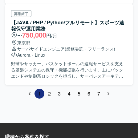
位からは３名） 主な業務内容は下記となります。 １．
検索システムのバックエンド構築・開発・保守運用 ２．
検索システムのABテスト用環境構築 ３．技術調査 ４．
募集終了
簡易的な業務用アプリケーションの設計・開発
【JAVA / PHP / Python/フルリモート】スポーツ速
報保守運用業務
750,000
〜
円/月
東京都
サーバサイドエンジニア
(業務委託・フリーランス)
Aurora
・
Linux
野球やサッカー、バスケットボールの速報サービスを支え
る基盤システムの保守・機能拡張を行います。主にバック
エンドや制御系ロジックを担当し、サーバレスアーキテク
チャなどの最新技術に触れる機会があります。自社サービ
スのため、プロジェクトメンバーと密に連携しながら業務
1
2
3
4
5
6
7
を進めます。
職種から案件を探す