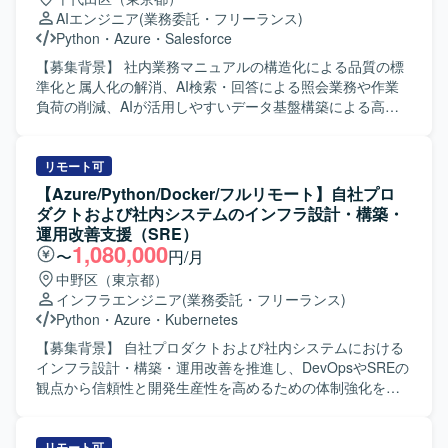
AIエンジニア
(業務委託・フリーランス)
Python
・
Azure
・
Salesforce
【募集背景】 社内業務マニュアルの構造化による品質の標
準化と属人化の解消、AI検索・回答による照会業務や作業
負荷の削減、AIが活用しやすいデータ基盤構築による高度
な業務ナレッジ活用の実現を目的としております。 【作業
内容】 社内業務マニュアル（事務手続書）を構造化データ
化し、検索・探索・作成・閲覧機能を備えた業務ナレッジ
リモート可
活用基盤を開発していただきます。検索AI（RAG）・ナレ
【Azure/Python/Docker/フルリモート】自社プロ
ッジグラフ・AI Agent等を活用し、MVP（プロトタイプ）
ダクトおよび社内システムのインフラ設計・構築・
の開発および実効性検証を実施していただきます。 【求め
運用改善支援（SRE）
る人物像】 新しいAI技術や検索技術のキャッチアップに積
1,080,000
〜
円/月
極的で、自ら課題を整理しながらプロトタイプ開発と検証
中野区（東京都）
を推進できる方を求めております。関係者と連携しながら
インフラエンジニア
(業務委託・フリーランス)
業務ナレッジ活用のあるべき姿を議論し、柔軟に仕様調整
Python
・
Azure
・
Kubernetes
ができる方が望ましいです。 【ポジションの魅力】 業務マ
ニュアルの構造化から検索AIやナレッジグラフ、AI Agentま
【募集背景】 自社プロダクトおよび社内システムにおける
で一連の技術を実案件で試行できる環境であり、最新のAI
インフラ設計・構築・運用改善を推進し、DevOpsやSREの
検索基盤の知見を蓄積していただけます。MVP開発から実
観点から信頼性と開発生産性を高めるための体制強化を行
効性検証まで携わることで、上流から実装・検証までの一
うための募集です。 【作業内容】 自社プロダクトおよび社
連の経験を積むことができます。 【開発環境】 Azure上で
内システムのインフラ設計・構築・運用改善をリードして
のWebアプリケーション開発環境にて、Python、Azure AI
いただきます。会計データを扱う高いセキュリティ要件を
リモート可