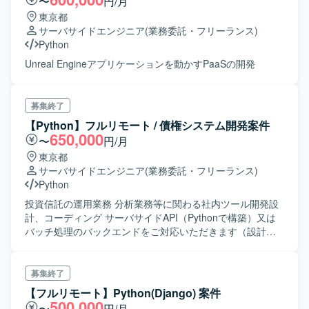
〜
円/月
のプロセスをリードできる環境です。 【開発環境】 Python
策の実践もお任せいたします。さらに、スクラムマスター
東京都
を中心とした機械学習・深層学習環境上で開発を行いま
としてスクラムチームの運営を行っていただきます。 【求
サーバサイドエンジニア
(業務委託・フリーランス)
す。必要に応じてPyTorchやTensorFlow、Hugging Faceな
める人物像】 プロジェクトの目的やゴールを理解し、自律
Python
どのライブラリやフレームワークを活用し、VLM/LLMや物
的に計画立案と推進ができる方を求めております。関係者
体認識モデルの実験・評価を進めていただきます。
とのコミュニケーションを円滑に行い、課題やリスクを整
Unreal Engineアプリケーションを動かすPaaSの開発
理しながら着実にプロジェクトを前進させられる方にご活
躍いただきたいと考えております。スクラムチームの一員
としてチームワークを重視しつつ、改善提案や品質向上に
募集終了
主体的に取り組める方を歓迎いたします。 【ポジションの
【Python】フルリモート / 債権システム開発案件
魅力】 不動産取引における課題解決という社会的インパク
650,000
〜
円/月
トの大きい領域で、新規プロダクト開発をリードできるポ
東京都
ジションです。企画段階から開発プロセス全体に関わるこ
サーバサイドエンジニア
(業務委託・フリーランス)
とができ、スクラムを活用したプロジェクト運営を通じ
Python
て、マネジメントスキルやアジャイル開発の知見をさらに
深めていただけます。プロダクトの成長とともに、ご自身
投資信託の運用業務 分析業務等に関わる社内ツール開発設
のキャリアやスキルの拡張も実感いただける環境となって
計、コーディング サーバサイドAPI（Pythonで構築）又は
おります。 【開発環境】 フロントエンドはTypeScript、
バッチ処理のバックエンドをご対応いただきます（設計～
React.js、Next.jsを利用しております。バックエンドは
保守運用）
TypeScript、Node.js、Pythonを用いて開発を行っておりま
す。インフラはGoogle Cloud PlatformおよびCDKTFを採用
募集終了
しており、Slack、Notion、Github、Google Workspaceな
【フルリモート】Python(Django) 案件
どのツールを活用してプロジェクト運営と情報共有を行っ
500,000
〜
円/月