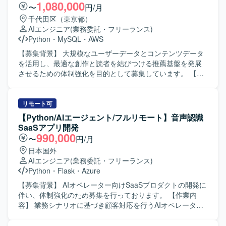
で構造化し、独自のナレッジベースとして活用できるプロ
1,080,000
〜
円/月
ダクトの開発に参画いただきます。定性データを感情や要
千代田区（東京都）
望を含めた分析可能な形に変換し、業界・企業特有の文脈
AIエンジニア
(業務委託・フリーランス)
を理解した分析が可能となるような仕組みを構築していた
Python
・
MySQL
・
AWS
だきます。蓄積されたデータをもとにAIがディスカッショ
ンパートナーとして機能し、製品開発やマーケティング戦
【募集背景】 大規模なユーザーデータとコンテンツデータ
略の意思決定を支援する機能の高度化にも関わっていただ
を活用し、最適な創作と読者を結びつける推薦基盤を発展
きます。顧客のデータ活用を支援するため、データ基盤の
させるための体制強化を目的として募集しています。 【作
構築からBIダッシュボードの実装まで一貫して推進し、Biz
業内容】 おすすめ機能や検索機能の要件定義および目標指
チーム・プロダクトチーム・ユーザー企業と連携しながら
標の設計、技術選定を行います。 ユーザーの行動ログやコ
仮説検証を繰り返し、分析基盤や可視化環境を構築してい
ンテンツの特徴量を抽出するデータ処理基盤を設計・運用
リモート可
ただきます。 【求める人物像】 データ基盤およびBI領域に
します。 LLMや埋め込み技術を用いてコンテンツ理解およ
【Python/AIエージェント/フルリモート】音声認識
おいて高い実践力を持ち、分析要件からデータモデルを設
び検索の基盤を設計・運用します。 推論パイプラインや
SaaSアプリ開発
計できる方を求めております。データ品質や保守性を考慮
LLM・機械学習モデルの開発および運用体制（LLMOps /
990,000
〜
円/月
した設計ができ、ユーザー価値を重視しながらデータを通
MLOps）の仕組みを設計し、継続的に改善します。 ユーザ
日本国外
じて意思決定を支援できる方が望ましいです。エンドユー
ー行動とコンテンツ情報に基づく推薦エンジンの開発・改
AIエンジニア
(業務委託・フリーランス)
ザー視点でダッシュボードを設計でき、変化を楽しみつつ
善を行います。 コンテンツ分類の仕組みと記事評価機能の
Python
・
Flask
・
Azure
要件が固まっていない環境でも前向きに推進できるマイン
開発・改善を行い、その運用をチームとして支援します。
ドをお持ちの方を歓迎いたします。Biz、PdM、エンジニア
信頼性・安全性向上のため、悪意ある行動を検知しLLMで
【募集背景】 AIオペレーター向けSaaSプロダクトの開発に
と協働しながらプロジェクトを進められる協調性も重視し
判定するフィルタリング機能を開発します。 既存の機械学
伴い、体制強化のため募集を行っております。 【作業内
ております。 【ポジションの魅力】 生成AIを活用した新規
習基盤を最新技術に更新し、性能およびコストの改善を図
容】 業務シナリオに基づき顧客対応を行うAIオペレーター
事業の立ち上げに中核メンバーとして関わることができ、
ります。 新規事業における検索・おすすめ機能の企画・開
のSaaS開発を担当していただきます。個社ごとにアプリケ
定性データの高度な活用やナレッジ基盤構築といった先進
発・改善に携わります。 【求める人物像】 ミッション・ビ
ーション設計を行い、プロンプトチューニングやAIエージ