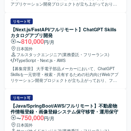
アプリケーション開発プロジェクトが立ち上がっており、
その開発体制を強化するための募集となります。 【作業内
容】 Next.jsを用いたフロントエンド画面の設計・実装を行
っていただきます。 FastAPIを用いたバックエンドおよび
リモート可
APIの設計・実装を担当していただきます。 SkillsのZIPファ
【Next.js/FastAPI/フルリモート】ChatGPT Skills
イルアップロード、情報登録、一覧表示、検索機能の実装
カタログアプリ開発
を行っていただきます。 Gitリポジトリへの登録・連携機能
810,000
〜
円/月
の実装を行っていただきます。 Dockerを用いた開発環境お
日本国外
よび実行環境の構築を行っていただきます。 AWS ECSへの
フルスタックエンジニア
(業務委託・フリーランス)
アプリケーションデプロイを行っていただきます。 CI/CD
TypeScript
・
Next.js
・
AWS
パイプラインの設計・構築を行っていただきます。 単体テ
スト、結合テスト、コードレビューの実施を行っていただ
【募集背景】 大手電子部品メーカーにおいて、ChatGPT
きます。 【求める人物像】 フロントエンドからバックエン
Skillsを一元管理・検索・共有するための社内向けWebアプ
ド、インフラまで一貫して主体的に対応できる方を求めて
リケーション開発プロジェクトが立ち上がっており、フル
います。 少人数体制の中で自ら課題を整理し、自走して開
スタックで対応可能なエンジニアを募集しております。
発を進められる方が望ましいです。 品質やセキュリティ、
【作業内容】 Next.jsを用いたフロントエンド画面の設計・
開発プロセスの標準化にも関心を持ち、継続的な改善に取
実装を行っていただきます。 FastAPIを用いたバックエンド
リモート可
り組める方を歓迎いたします。 【ポジションの魅力】 生成
およびAPIの設計・実装を担当していただきます。 Skillsの
【Java/SpringBoot/AWS/フルリモート】不動産物
AI関連のChatGPT Skillsを扱う社内向けWebアプリケーショ
ZIPファイルアップロード、情報登録、一覧表示、検索機能
件情報登録・画像登録システム保守移管・運用保守
ンの立ち上げから携わることができる案件です。 Next.js、
の実装を行っていただきます。 Gitリポジトリへの登録・連
750,000
〜
円/月
FastAPI、AWS ECS、Docker、GitHub Actionsといったモ
携機能の実装を行っていただきます。 Dockerを用いた開発
日本国外
ダンな技術スタックをフルスタックに経験することができ
環境および実行環境の構築を行っていただきます。 AWS
サーバサイドエンジニア
(業務委託・フリーランス)