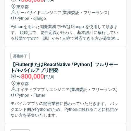
ております。
東京都
サーバサイドエンジニア
(業務委託・フリーランス)
Python
・
django
Pythonを用いた開発業務でFWはDjango を使用して頂きま
す。 現時点で、要件定義が終わり、基本設計に移行してい
る段階ですので、設計から1人称で対応できる方が募集対象
です。 Pythonエンジニアとして上流から携われ、 経験を積
める貴重な業務かと思いますので、是非前向きにご検討頂
けますと幸いです。
募集終了
【FlutterまたはReactNative / Python】フルリモー
ト/モバイルアプリ開発
800,000
〜
円/月
東京都
ネイティブアプリエンジニア
(業務委託・フリーランス)
Python
・
Flutter
モバイルアプリの開発業務に携わっていただきます。 バッ
クエンド側がPythonのため、Pythonに触れることに抵抗が
ない方を募集いたします。