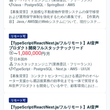
ます。 アーキテクチャ設計やCI/CD、セキュリティなど、
ECSへのアプリケーションデプロイを行っていただきま
Java
・
PostgreSQL
・
SpringBoot
・
AWS
アプリケーション全体の設計から運用まで幅広い領域に関
す。 CI/CDパイプラインの設計・構築を行っていただきま
与できる環境です。 【開発環境】 フロントエンドは
す。 単体テスト、結合テスト、コードレビューの実施を行
【募集背景】 大規模な不動産物件管理システムの保守移管
Next.js、TypeScriptを用いて開発いたします。 バックエン
っていただきます。 【求める人物像】 フロントエンドから
および運用保守体制を強化するための募集です。 【作業内
ドはPython、FastAPIを用いて開発いたします。 インフラ
バックエンド、インフラまで一貫して主体的に取り組んで
容】 Java／AWS製のWebシステムについて、現行システム
はAWS ECS上に構築いたします。 コンテナ基盤として
いただける方を求めております。 少人数体制の中で自ら課
の解析を行い、保守移管に向けた対応を実施していただき
Dockerを利用いたします。 CI/CDはGitHub Actions等を用
題を整理し、自走して開発を推進していただける方を歓迎
ます。移管後は、物件情報および物件画像を対象とした各
いてパイプラインを構築いたします。 ソースコード管理に
いたします。 チーム開発においてコミュニケーションを取
種機能の運用保守や改修対応を行っていただきます。 【求
リモート可
はGitおよびGitHubを利用いたします。
りながら品質向上に取り組んでいただける方を求めており
める人物像】 既存の大規模システムのコードを読み解きな
【TypeScript/React/Next.js/フルリモート】AI音声
ます。 【ポジションの魅力】 ChatGPT Skillsを活用した社
がら、仕様を整理し再構成していく作業に主体的に取り組
プロダクト開発フルスタックテックリード
内向けWebアプリケーションの立ち上げから携わることが
んでいただける方を求めています。関係者と連携しながら
1,080,000
〜
円/月
でき、アーキテクチャ設計から実装、テストまで広い工程
丁寧にシステム理解を深めていける方が望ましいです。
日本国外
に関与していただけます。 Next.jsやFastAPI、AWS ECS、
【ポジションの魅力】 不動産領域における大規模Webシス
フルスタックエンジニア
(業務委託・フリーランス)
Dockerなどモダンな技術スタックを用いてフルスタックに
テムの保守移管から運用保守まで一連の工程に関わること
TypeScript
・
PostgreSQL
・
Next.js
・
AWS
・
UI/UX
スキルを発揮していただけます。 CI/CDや開発標準の整備
ができ、Java／Spring Boot／AWSなどの技術スタックを活
など、開発プロセスの構築にも関わっていただける環境で
かしながら長期的に経験を積んでいただけます。既存シス
【募集背景】 コンタクトセンターにおける通話中のオペレ
す。 【開発環境】 フロントエンドはNext.js、TypeScript、
テムの解析力やリファクタリング力を高める機会も多い環
ーター支援から通話後業務の効率化までを一体で実現する
バックエンドはPython、FastAPIを用いた構成となっており
境です。 【開発環境】 Java、Spring Boot、Spring Batch、
AI音声プロダクトを開発している中で、顧客環境における
ます。 インフラはAWS ECSを利用し、Dockerコンテナ上
AWS、PostgreSQL、Node.js、Pythonなどを用いたWebシ
不具合調査や個別対応にも一定の開発リソースが必要とな
でアプリケーションを稼働させております。 CI/CDには
ステム開発環境です。
っており、プロダクトとして提供すべき新たな価値の開発
GitHub Actions等を用い、ソースコード管理はGitおよび
を継続的かつスピーディーに進められる体制づくりが課題
リモート可
GitHubで行っております。
となっております。そのため、フロントエンドとバックエ
【TypeScript/React/Next.js/フルリモート】AI音声