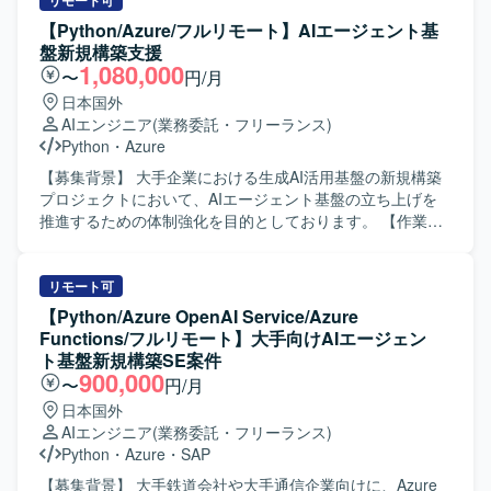
機能設計や設計書（基本設計書・詳細設計書）等の作成を
リモート可
Python、Dify、OpenAI APIなどを利用した開発環境となり
行います。Python等を用いたAIエージェント実装やAzure
【Python/Azure/フルリモート】AIエージェント基
ます。
OpenAI Service・Azure Functions等の実装を行います。単
盤新規構築支援
体テスト・結合テストの実施やテスト計画書・テスト仕様
1,080,000
〜
円/月
書の作成を行います。顧客要望に基づく製品説明資料等の
日本国外
各種資料作成も行います。 【求める人物像】 顧客要求や技
AIエンジニア
(業務委託・フリーランス)
術的論点を整理しながら関係者と建設的な議論をリード
Python
・
Azure
し、納得感のある合意形成へ導くことができる方を求めて
います。技術タスクを自ら設計し進捗を管理しながら、品
【募集背景】 大手企業における生成AI活用基盤の新規構築
質を意識して主体的に推進いただける方が望ましいです。
プロジェクトにおいて、AIエージェント基盤の立ち上げを
【ポジションの魅力】 既存システムへの単なる機能追加で
推進するための体制強化を目的としております。 【作業内
はなく、企業の今後の生成AI利活用を支えるAIエージェント
容】 大手企業向けにAzureをベースとしたAIエージェント基
基盤そのものの構築フェーズから参画することができま
盤の新規構築に携わっていただきます。顧客要求一覧の整
す。要件整理・設計・開発・テストまで一連のプロセスに
理や要件一覧の整理・作成といった要求整理支援・要件定
リモート可
携わりながら、大手企業の生成AI活用基盤づくりに一から
義支援を行い、AIエージェント基盤の機能設計や基本設計
【Python/Azure OpenAI Service/Azure
関わる経験を積むことができます。 【開発環境】 Azureを
書・詳細設計書の作成を実施していただきます。開発フェ
Functions/フルリモート】大手向けAIエージェン
ベースとしたクラウド環境上で、Azure OpenAI Serviceや
ーズでは、Python等を用いたAIエージェント実装やAzure
ト基盤新規構築SE案件
Azure Functionsを活用しつつ、Python等を用いてAIエージ
OpenAI Service・Azure Functions等の実装を行っていただ
900,000
〜
円/月
ェントを実装する開発環境となります。
きます。テストフェーズでは、単体テスト・結合テストの
日本国外
実施およびテスト計画書・テスト仕様書の作成を担当して
AIエンジニア
(業務委託・フリーランス)
いただきます。また、顧客要望に基づく製品説明資料等の
Python
・
Azure
・
SAP
各種資料作成も行っていただきます。 【求める人物像】 顧
客要求を丁寧に整理しながら、要件定義から設計・開発・
【募集背景】 大手鉄道会社や大手通信企業向けに、Azure