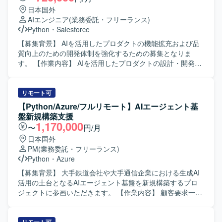
日本国外
AIエンジニア
(業務委託・フリーランス)
Python
・
Salesforce
【募集背景】 AIを活用したプロダクトの機能拡充および品
質向上のための開発体制を強化するための募集となりま
す。 【作業内容】 AIを活用したプロダクトの設計・開発を
担当していただきます。ある程度設計は固まっています
が、AI開発の知見を活かした提案を行いながら開発してい
くスタイルとなります。設計、開発、テスト、リリースま
リモート可
で一連の工程をご担当いただきます。具体的には、AI連携
【Python/Azure/フルリモート】AIエージェント基
APIの開発、データ連携やバッチ処理、プロンプトの調整お
盤新規構築支援
よび精度評価などを行っていただきます。 【求める人物
1,170,000
〜
円/月
像】 AIを活用したプロダクト開発に強い関心を持ち、自ら
日本国外
積極的に提案しながら開発を進めていただける方を求めて
PM
(業務委託・フリーランス)
います。新しいツールや技術のキャッチアップに前向き
Python
・
Azure
で、柔軟に設計変更や改善に対応できる方が望ましいで
す。 【ポジションの魅力】 AI連携APIやプロンプト設計な
【募集背景】 大手鉄道会社や大手通信企業における生成AI
ど、先端的なAI技術を活用したプロダクト開発に携わるこ
活用の土台となるAIエージェント基盤を新規構築するプロ
とができます。TypeScriptやPythonに加え、DifyやOpenAI
ジェクトに参画いただきます。 【作業内容】 顧客要求一覧
APIといったツールを活用しながら、設計からリリースまで
の整理などの要求整理支援を行います。要件一覧の整理・
一貫して関わることで、プロダクト開発の経験を広く積む
作成など要件定義支援を行います。AIエージェント基盤の
ことができます。 【開発環境】 TypeScript（フロント）、