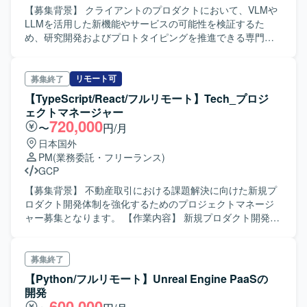
用、通話後業務の効率化など、音声と生成AIを組み合わせ
トを改善していくフェーズに携わることができます。決め
Kubernetesを中心としたモダンな基盤技術や各種ミドルウ
Metabase/Redash ・その他：Docker、GitHub、Slack、
【募集背景】 クライアントのプロダクトにおいて、VLMや
た難易度の高いプロダクト開発に挑戦できます。 【開発環
られた仕様を実装するだけではなく、顧客環境で発生して
ェア、Pythonによるアプリ開発など、幅広い技術スタック
Github Copilot etc.
LLMを活用した新機能やサービスの可能性を検証するた
境】 フロントエンドはReact、Next.js、Chrome Extension
いる課題を整理し、プロダクトとして再利用可能な機能や
を実務で扱うことができます。 ・PoCや実証を通じて、ア
め、研究開発およびプロトタイピングを推進できる専門人
を用いて開発しております。バックエンドはTypeScript、
仕組みへ昇華していく経験を積むことができます。既存機
ーキテクチャ設計や技術選定にも関与できるため、技術的
材を募集しております。 【作業内容】 VLM/LLMおよび物
Hono、Drizzle、Pythonを利用しております。データベース
能の改善と新規機能開発を両立する中で、開発優先順位や
な成長機会が多い環境です。 ・ナレッジの整理・文章化を
体認識モデルを対象とした実験設計、Pythonを用いたプロ
はPostgreSQLやQdrant（ベクトルデータベース）を使用し
アーキテクチャ、チームの進め方そのものを見直していく
重視しているため、技術ドキュメント作成や情報発信のス
トタイプ実装を行っていただきます。図面やP&ID等の画像
リモート可
募集終了
ております。インフラはAWSとTerraformを用いて構築して
余地が大きいポジションです。フロントエンドとバックエ
キルも磨いていただけます。 【開発環境】 ・Kubernetesク
データに対して、線検出や関係性抽出を含む画像解析およ
【TypeScript/React/フルリモート】Tech_プロジ
おり、CI/CDにはGitHub Actions、監視にはDatadogを利用
ンドを横断して手を動かしながら、将来的にはテックリー
ラスター環境 ・Databricks ・各種ミドルウェア
び評価設計を実施していただきます。実験結果の整理・ド
ェクトマネージャー
しております。AIについてはOpenAI API、Anthropic APIな
ドとして技術面だけでなくチームの開発推進にも関与で
（PostgreSQL, Redis, MongoDB, Kafka, Mosquitto,
キュメント化を行い、再現性のあるコードとして納品して
720,000
どを活用しております。
き、通話中のリアルタイム支援や通話内容の活用、通話後
〜
円/月
RabbitMQ, Triton Inference Server, elasticsearch, grafana,
いただきます。クライアント側の小規模研究チームと連携
業務の効率化など、音声と生成AIを組み合わせた難易度の
fluentd, metricbeat, cert-manager, keycloakなど） ・
日本国外
しながら、スポット担当者として自走的に実験から成果物
高いプロダクト開発に挑戦できます。 【開発環境】 フロン
Pythonを用いたアプリケーション開発 ・Jira / Confluence
PM
(業務委託・フリーランス)
の取りまとめまでを遂行していただきます。 【求める人物
トエンドはReact、Next.js、Chrome Extensionを用いてお
等のドキュメント・タスク管理ツール
GCP
像】 自ら課題を設定し、実験計画から実装、検証、改善ま
り、バックエンドはTypeScript、Hono、Drizzle、Pythonを
で主体的にやり遂げられる方を求めております。論文や技
【募集背景】 不動産取引における課題解決に向けた新規プ
利用しています。データベースにはPostgreSQLやQdrantを
術情報から必要な知見を素早くキャッチアップし、手を動
ロダクト開発体制を強化するためのプロジェクトマネージ
使用し、インフラはAWSおよびTerraformを活用していま
かしながら検証を進められる方、関係者と適切にコミュニ
ャー募集となります。 【作業内容】 新規プロダクト開発を
す。CI/CDにはGitHub Actionsを用い、監視はDatadogを利
ケーションを取りつつ成果物に落とし込める方が望ましい
リードするプロジェクトマネジメント業務を担当していた
用しています。AI関連ではOpenAI APIやAnthropic APIなど
です。 【ポジションの魅力】 最先端のVLM/LLMおよび物
だきます。具体的には、プロジェクト計画の策定やプロダ
を活用しています。
体認識技術を用いた研究開発に携わることができ、構造化
クトバックログの管理、各スプリントの計画およびタスク
募集終了
画像データの解析と組み合わせた高度な実装・評価経験を
進捗管理、スプリントレトロスペクティブの実施を行って
【Python/フルリモート】Unreal Engine PaaSの
積むことができます。少数精鋭の研究チームと協業しなが
いただきます。また、課題管理やリスク管理などのプロジ
開発
ら、自身の裁量で実験設計からプロトタイプ開発まで一連
ェクト実行管理、プロダクトの品質管理および品質向上施
600,000