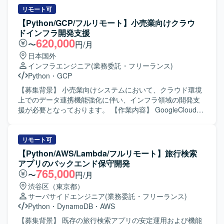
的なテーマに取り組んでいただけます。複数の大企業との
ジョン・バリューに共感し、その実現に主体的に取り組め
ェント開発を通じて最適な対話フローを構築していただき
リモート可
契約実績がある環境で、プロダクトの成長とともに自身の
る方を求めています。 新しい技術への感度が高く、プロダ
ます。また、AIエージェントのタスク分解やツール連携、
【Python/GCP/フルリモート】小売業向けクラウ
技術的・ビジネス的なスキルを高めることができます。デ
クト品質向上にこだわりを持って取り組める方を歓迎しま
ワークフロー設計、エージェント精度向上のための評価指
ドインフラ開発支援
ータ基盤構築から可視化まで一気通貫で関与できるため、
す。 環境変化に柔軟に対応し、建設的な議論を推進できる
標設計や改善サイクル設計、RAG最適化などにも携わって
620,000
〜
円/月
広範なデータエンジニアリングの経験を積める点も魅力で
方を求めています。 計測と実験を重視し、データドリブン
いただきます。 【求める人物像】 生成AIやLLM技術への関
日本国外
す。 【開発環境】 BackendではPythonやFastAPI、Prefect
に意思決定できる方に適したポジションです。 技術以外の
心が高く、新しい技術要素を自らキャッチアップしながら
インフラエンジニア
(業務委託・フリーランス)
を用い、FrontendではTypescriptおよびReact Routerを採用
要素も含む複雑なビジネス課題に対して前向きに取り組
プロダクトに取り込んでいける方を求めております。チー
Python
・
GCP
しております。インフラストラクチャはAWSを中心に
み、解決を楽しめるマインドをお持ちの方を歓迎します。
ムメンバーと協調しつつも、自走的に課題を発見し解決へ
Fargate、Aurora、S3、ElastiCacheなどを利用し、
生成AIの最新技術を積極的に取り込み、基盤の継続的な改
と導ける方を歓迎いたします。 【ポジションの魅力】 音声
【募集背景】 小売業向けシステムにおいて、クラウド環境
Terraformで構成管理を行っております。周辺ツールとして
善に強い興味をお持ちの方を求めています。 【ポジション
認識とAIエージェント技術を組み合わせたSaaSプロダクト
上でのデータ連携機能強化に伴い、インフラ領域の開発支
Github、Slack、Notion、Datadog、Linearを活用してお
の魅力】 多様なコンテンツとコミュニティから生まれるユ
の中核に関わることができ、LLM連携やRAG最適化など先
援が必要となっております。 【作業内容】 GoogleCloud環
り、OpenAI APIやAnthropic APIなどの生成AI関連サービス
ニークなデータを扱いながら開発に携わることができま
端領域の知見を実務を通じて蓄積していただけます。設計
境上で作成されたファイルやBigQueryテーブルデータを外
や、Github Copilot、Cursor Business、Devinなどの開発支
す。 国内でも有数のデータ規模を持つコンテンツプラット
から検証まで一貫して関われるため、技術的な裁量と学習
部システムへ連携するためのインフラ構築および設定支援
援ツールも積極的に利用できる環境です。
フォームで、推薦・検索基盤の運用経験を積むことができ
機会が大きいポジションです。 【開発環境】 Python、
を行っていただきます。 具体的には、対向システムごとの
リモート可
ます。 LLMを推薦に活用する実践的な知見を蓄積できる環
FastAPI、Flask、LLM、LangChain、LangGraph、RAG、
フォーマットに合わせたファイル連携基盤の設計・構築、
【Python/AWS/Lambda/フルリモート】旅行検索
境です。 最新のAI技術を積極的に取り入れ、対外的な発信
Azure、AKS、Foundry、AI Search、音声認識AIを利用して
データ取得からファイル作成までの処理を支えるインフラ
アプリのバックエンド保守開発
も奨励される文化があります。 技術選定やロードマップ策
開発を行っております。
の整備、対向システムへのPUSHおよび外部システムからの
765,000
〜
円/月
定に大きな裁量を持ち、AI・機械学習基盤構築の中核とし
PULLに対応するための仕組みの構築などを担当していただ
渋谷区（東京都）
て活躍できるポジションです。 【開発環境】 機械学習シス
きます。また、APIとしての提供方式に対応するための環境
サーバサイドエンジニア
(業務委託・フリーランス)
テムの開発には主にPythonを使用し、Databricks上で動作
構成や関連する設定作業も行っていただきます。 【求める
Python
・
DynamoDB
・
AWS
することを前提にライブラリを選定します。 システム間通
人物像】 クラウドインフラに関する知見を活かし、要件を
信にはProtocol Bufferを利用します。 開発にはJupyter
踏まえて自律的に環境構成を検討できる方を求めておりま
【募集背景】 既存の旅行検索アプリの安定運用および機能