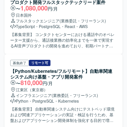
ンドを横断して自ら設計・実装を担いながら技術課題の整
プロダクト開発フルスタックテックリード案件
理や開発優先順位の検討、チームの技術的な意思決定を牽
1,080,000
〜
円/月
引するテックリード候補を募集しております。 【作業内
日本国外
容】 AI音声プロダクトにおけるフロントエンドとバックエ
フルスタックエンジニア
(業務委託・フリーランス)
ンドの設計、開発、運用を行っていただきます。TypeScript
TypeScript
・
PostgreSQL
・
React
・
AWS
を中心としたWebアプリケーションの機能開発や、通話中
支援、通話後処理、ナレッジ活用に関する機能の設計・実
【募集背景】 コンタクトセンターにおける通話中のオペレ
装を担当していただきます。顧客環境で発生する不具合や
ーター支援から、通話後業務の効率化までを一体で実現す
技術課題の調査、原因分析、恒久的な改善を推進していた
るAI音声プロダクトの開発を進めており、初期パートナー
だきます。プロダクトの成長や顧客価値を踏まえた技術課
企業への導入・運用と並行して、要望対応や既存機能の改
題と開発優先順位の整理、プロダクトマネージャーやプロ
善、新規機能開発を継続的かつスピーディーに進められる
ジェクトマネージャーとの要件整理、仕様検討を行ってい
体制づくりが求められている状況です。その中で、フロン
リモート可
募集終了
ただきます。アーキテクチャ設計、技術選定、リファクタ
トエンドとバックエンドを横断して設計・実装を担いなが
【Python/Kubernetes/フルリモート】自動車関連
リング方針の策定や、コードレビュー、設計レビューを通
ら、技術課題の整理や開発優先順位の検討、技術的な意思
システム向け基盤・アプリ開発案件
じた開発品質の向上にも取り組んでいただきます。開発プ
決定を牽引するテックリード候補を募集しています。 【作
810,000
〜
円/月
ロセスやチーム内の役割分担、情報共有方法の改善、チー
業内容】 AI音声プロダクトにおけるフロントエンドおよび
江東区（東京都）
ムメンバーへの技術的な支援やナレッジ共有を行っていた
バックエンドの設計・開発・運用を行っていただきます。
インフラエンジニア
(業務委託・フリーランス)
だき、将来的にはテックリードとしてチーム開発および技
TypeScriptを中心としたWebアプリケーションの機能開発
Python
・
PostgreSQL
・
Kubernetes
術的意思決定のリードを担っていただきます。 【求める人
や、通話中支援、通話後処理、ナレッジ活用に関する機能
物像】 マネジメントだけではなく自ら設計・実装を行いな
の設計・実装を担当していただきます。顧客環境で発生す
【募集背景】 自動車関連システム向けにテストベッド環境
がらチームをリードできる方を求めております。フロント
る不具合や技術課題の調査、原因分析、恒久的な改善に取
および関連アプリケーションの実証・検証を行うため、基
エンドとバックエンドの領域を限定せずプロダクト全体の
り組んでいただきます。また、プロダクトの成長や顧客価
盤およびアプリケーション開発体制を強化する目的で増員
課題に向き合える方、技術的な理想だけでなく顧客価値や
値を踏まえた技術課題と開発優先順位の整理、プロダクト
募集を行っております。 【作業内容】 ・Databricksで実施