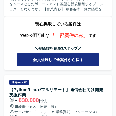
テストまで一連のプロセスを主体的に推進できる方を求め
をベースとしたAIエージェント基盤を新規構築するプロジ
ております。技術タスクを自ら設計し進捗管理を行える方
ェクトとなります。 【作業内容】 顧客要求一覧の整理など
や、品質に対して責任感を持ち、不安要素の洗い出しやレ
の要求整理支援を行います。要件一覧の整理や作成などの
ビューを通じて品質担保を主導できる方が望ましいです。
要件定義支援を行います。AIエージェント基盤の機能設計
現在掲載している案件は
【ポジションの魅力】 既存システムへの機能追加ではな
や、基本設計書・詳細設計書などの設計書作成を行いま
く、企業の生成AI利活用の土台となるAIエージェント基盤そ
す。Python等を用いたAIエージェント実装およびAzure
のものをゼロから構築するフェーズに参画いただけます。
「一部案件のみ」
OpenAI ServiceやAzure Functions等の実装を行います。単
Web公開可能な
です
要件整理からテストまで一連の工程に関わることで、生成
体テスト・結合テストの実施やテスト計画書・テスト仕様
AI活用基盤づくりの知見を幅広く獲得でき、大手企業向け
書の作成を行います。顧客要望に基づく製品説明資料など
＼登録無料 簡単3ステップ／
のAIエージェント基盤構築経験を積むことができます。
各種資料作成も行います。担当フェーズはご経験やスキル
【開発環境】 Azureをベースとしたクラウド環境上で、
に応じて調整いたします。 【求める人物像】 ウォーターフ
会員登録して全案件から探す
Azure OpenAI ServiceやAzure Functionsを活用したAIエー
ォール型の開発プロセスに沿って、要件定義からテストま
ジェント基盤をPython等で実装していただきます。
で主体的に取り組んでいただける方を求めています。大手
企業向けの基盤構築において、関係者と連携しながら粘り
強く業務を推進していただける方を歓迎いたします。 【ポ
ジションの魅力】 既存システムへの機能追加ではなく、生
リモート可
成AIを利活用するためのAIエージェント基盤そのものを一か
【Python/Linux/フルリモート】通信会社向け開発
ら構築するフェーズに参画していただけます。要件整理か
支援作業
ら設計、開発、テストまで一連のプロセスに携わることが
630,000
〜
円/月
でき、大手企業の生成AI活用基盤づくりを経験できる点が
川崎市中原区（神奈川県）
魅力です。 【開発環境】 Azureをベースとしたクラウド環
サーバサイドエンジニア
(業務委託・フリーランス)
境において、Azure OpenAI ServiceやAzure Functionsなど