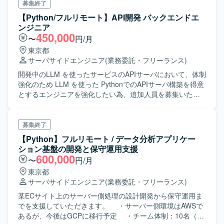
募集終了
【Python/フルリモート】API開発 バックエンドエ
ンジニア
450,000
〜
円/月
東京都
サーバサイドエンジニア
(業務委託・フリーランス)
開発中のLLM を使ったサービスのAPIサーバにおいて、体制
強化のため LLM を使った PythonでのAPIサーバ構築を得意
とするエンジニアを強化したい為、追加人員を募集いたし
ます。
募集終了
【Python】フルリモート / データ分析アプリケー
ション基盤の開発と保守運用支援
600,000
〜
円/月
東京都
サーバサイドエンジニア
(業務委託・フリーランス)
某ECサイト上のサーバー側処理の設計開発から保守運用ま
でを支援していただきます。 ・サーバー側環境はAWSで
あるが、今後はGCPに移行予定 ・チーム体制：10名（上