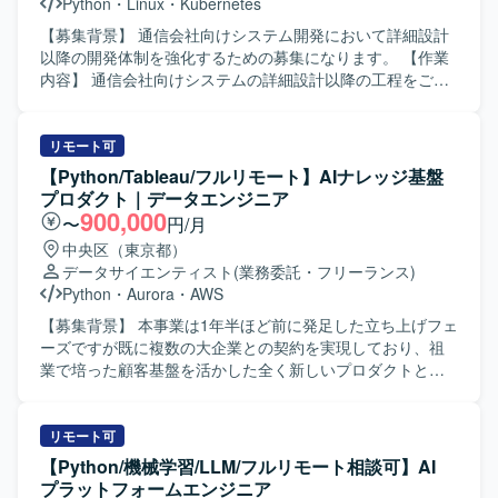
Python
・
Linux
・
Kubernetes
を用いてAIエージェント基盤を構築いたします。開発には
Python等の言語を利用いたします。
【募集背景】 通信会社向けシステム開発において詳細設計
以降の開発体制を強化するための募集になります。 【作業
内容】 通信会社向けシステムの詳細設計以降の工程をご担
当いただきます。機能設計をインプットにした詳細設計書
の作成を行っていただき、その後Pythonを用いた実装およ
びテストまでを一貫して対応していただきます。REST API
リモート可
の作成やコンテナ環境を用いた開発を行っていただきま
【Python/Tableau/フルリモート】AIナレッジ基盤
す。 【求める人物像】 与えられた機能設計から自走して詳
プロダクト｜データエンジニア
細設計と実装まで対応していただける方を求めておりま
900,000
〜
円/月
す。途中で離脱せず、プロジェクト完了まで責任を持って
中央区（東京都）
やり切っていただける方を歓迎いたします。 【ポジション
データサイエンティスト
(業務委託・フリーランス)
の魅力】 通信会社向けシステム開発において、Pythonやコ
Python
・
Aurora
・
AWS
ンテナ技術などの実践的な経験を積むことができます。詳
細設計からテストまで一連の工程に関わることで、上流か
【募集背景】 本事業は1年半ほど前に発足した立ち上げフェ
ら下流までのスキルを磨いていただけます。 【開発環境】
ーズですが既に複数の大企業との契約を実現しており、祖
Python、Linux環境上での開発となり、REST API開発や
業で培った顧客基盤を活かした全く新しいプロダクトとし
Flask、OpenAPI、FastAPIなどのフレームワークを利用し
て急速な成長を遂げている状況です。本事業はマルチプロ
た実装を行っていただきます。コンテナとしてKubernetes
ダクト戦略の一つの柱であり、次のステージに向けた拡大
やDockerを利用し、Pytestによるテストを実施いたしま
フェーズを迎えているため、技術的知見をベースに開発プ
リモート可
す。
ロセス全体を俯瞰しプロジェクトを牽引できる人材を求め
【Python/機械学習/LLM/フルリモート相談可】AI
ております。 【作業内容】 企業が保有する文章データをAI
プラットフォームエンジニア