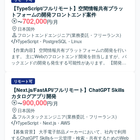
Search、ベクトルDB、RAG、ナレッジグラフ、AI Agentな
満たしながら、開発チームが迅速かつ安全にデプロイでき
【TypeScript/フルリモート】空間情報共有プラッ
どを用いて開発を行っていただきます。
る環境を構築していただきます。SLI/SLOによる信頼性の指
トフォームの開発フロントエンド案件
標化、IaCによる再現性のある基盤づくり、監視・オブザー
702,000
〜
円/月
バビリティ基盤の整備を通じて、属人化しない運用体制を
日本国外
組織に根付かせていただきます。 【求める人物像】 インフ
フロントエンドエンジニア
(業務委託・フリーランス)
ラやSRE領域に強い関心を持ち、DevOpsの推進や運用改善
TypeScript
・
PostgreSQL
・
Linux
に主体的に取り組んでいただける方を求めています。開発
チームと連携しながら、信頼性向上とデリバリー速度の両
【作業内容】 空間情報共有プラットフォームの開発を行い
立を意識して行動できる方が望ましいです。 【ポジション
ます。 主にWebのフロントエンド開発を担当しますが、バ
の魅力】 自社プロダクトと社内システムの双方に関わりな
ックエンドの開発も発生する可能性があります。 【開発環
がら、クラウドインフラ、IaC、監視基盤、DevOpsなど
境】 Windows + VSCode 上でプログラミングを行います。
SRE領域全般をリードできるポジションです。会計データ
サーバとして仮想環境 + Docker + Linux を利用し、データ
という高いセキュリティ要件下での設計・運用経験を通じ
ベースは PostgreSQL を利用します。 開発言語等は
リモート可
て、信頼性工学や運用自動化のスキルを幅広く身につけて
TypeScript、Vitest、Python、Django、Django REST
【Next.js/FastAPI/フルリモート】ChatGPT Skills
いただけます。 【開発環境】 Azureを中心としたクラウド
Framework です。
カタログアプリ開発
インフラ、Terraformによる全環境のコード管理、Front
900,000
〜
円/月
Doorを用いた負荷分散、Azure Monitor / Application
日本国外
Insights を用いた監視とアラートのコード化、PITRによる
フルスタックエンジニア
(業務委託・フリーランス)
バックアップ・リストア運用などの環境で作業していただ
TypeScript
・
Next.js
・
AWS
きます。
【募集背景】 大手電子部品メーカーにおいて、社内で利用
するChatGPT Skillsを一元管理・検索・共有するためのWeb