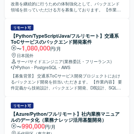
Notebook on Databricksを利用し、Pythonプロジェクトの
す。関係者とのコミュニケーションを取りながら、安定し
改善を継続的に行うための体制強化として、バックエンド
パッケージングにはrye（uv backend）を利用します。 デ
たデータ連携基盤の構築に取り組んでいただける方が望ま
領域を担っていただける方を募集しております。 【作業内
ータ処理基盤としてはSnowflakeおよびDatabricksのSpark
しいです。 【ポジションの魅力】 マルチクラウドを前提と
容】 既存旅行検索アプリのバックエンド保守および改修を
を使用し、大規模データの処理・学習・推論を行います。
した外部システム連携基盤の構築に携わることができ、
ご担当いただきます。クライアントとのデイリーMTGに参
マネージドクラウドサービスとしてDatabricks on AWSおよ
GCPを中心としたクラウドインフラの実務経験を深めてい
加し、要件や仕様の確認を行いながら、AWS Lambdaや
リモート可
びQdrantを利用します。
ただけます。データ処理から連携まで一連の仕組みづくり
Pythonを用いて機能追加や修正を実施していただきます。
【Python/TypeScript/Java/フルリモート】交通系
に関わることで、インフラエンジニアとしてのスキルの幅
また、仕様調整の打ち合わせに参加し、要件を踏まえた設
ToCサービスのバックエンド開発案件
を広げることができます。 【開発環境】 GoogleCloud環境
計や実装方針の検討にも関わっていただきます。 【求める
1,080,000
〜
円/月
（IAM、VPC、Firewallルール、VM、Pub/Sub など）を利
人物像】 クライアントとのコミュニケーションを取りなが
日本国外
用したインフラ構成となります。Dockerイメージを用いた
ら主体的に開発を進められる方を求めております。要件や
サーバサイドエンジニア
(業務委託・フリーランス)
コンテナ運用を前提とし、BigQueryやストレージサービス
仕様を正確に理解し、自ら課題を抽出して改善提案ができ
Python
・
PostgreSQL
・
AWS
との連携を行います。
る方、チーム開発において協調性を持って取り組める方に
ご活躍いただける環境です。 【ポジションの魅力】 既存サ
【募集背景】 交通系ToCサービス開発プロジェクトにおけ
ービスの保守開発を通じて、AWSを中心としたクラウドネ
るバックエンド開発を担当いただきます。 【作業内容】 要
イティブなバックエンド開発経験を積むことができます。
件定義から技術設計、バックエンド開発、DB設計、SQL実
クライアントとの直接的なコミュニケーションを通じて、
装、パフォーマンスチューニング、プロダクトリリース対
要件定義から実装まで一連の工程に携わることができるた
応を担当いただきます。 【求める人物像】 【ポジションの
め、上流から下流まで幅広い経験を得られます。 【開発環
魅力】 交通系のToC向けサービス開発に携わることができ
リモート可
境】 バックエンドはAWS LambdaとPythonを中心に構成さ
ます。 【開発環境】 Python、TypeScript、Java、
【Azure/Python/フルリモート】社内業務マニュア
れており、データベースにはDynamoDBやRDSを利用して
PostgreSQL、Oracle、SQL Server、BigQuery、AWS、
ルのデータ化（業務ナレッジ活用基盤開発）
おります。メッセージキューとしてSQSを使用し、フロン
GCP、Azure、Terraformを使用します。
990,000
〜
円/月
トエンドはFlutterで実装されています。
千代田区（東京都）